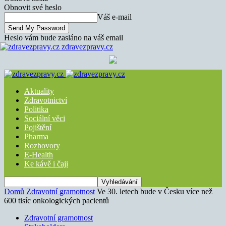
Obnovit své heslo
Váš e-mail
Heslo vám bude zasláno na váš email
zdravezpravy.cz
Aktuality
Zdravotnictví
Politika
Sociální věci
Pojištění
Pharma
Rozhovory
E-Health
Ke kávě i čaji
Domů
Zdravotní gramotnost
Ve 30. letech bude v Česku více než
600 tisíc onkologických pacientů
Zdravotní gramotnost