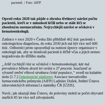
pacientů. / Foto: AIFP
Oproti roku 2020 tak půjde o zhruba třetinový nárůst počtu
pacientů, kteří se v minulosti léčili nebo se stále léčí se
zhoubným onemocněním. Nejrychlejší nárůst se očekává v
hematoonkologii.
Zatímco v roce 2020 v Česku žilo přibližně 462 tisíc pacientů s
onkologickou diagnózou, do roku 2030 jich má být více než 600
tisíc. Odborníci proto upozorňují na nutnost úpravy organizace v
onkologii tak, aby se dostávali pacienti k léčbě včas a jejich nemoc
negradovala do těžšího stadia.
„Ještě rychlejší růst se očekává v hematoonkologii, kde má
prevalence během deseti let vzrůst o 37 procent. Současně se
výrazně změní věková struktura české populace,“
uvedl na kulatém
stolu [1.7.]
Onkologické platformy
Asociace inovativního
farmaceutického průmyslu [AIFP] Ladislav Dušek, ředitel Ústavu
zdravotnických informací a statistiky ČR [ÚZIS].
Navíc, jak ukazují data Ústavu, do poloviny století se počet obyvatel
starších 85 let více než zdvojnásobí.