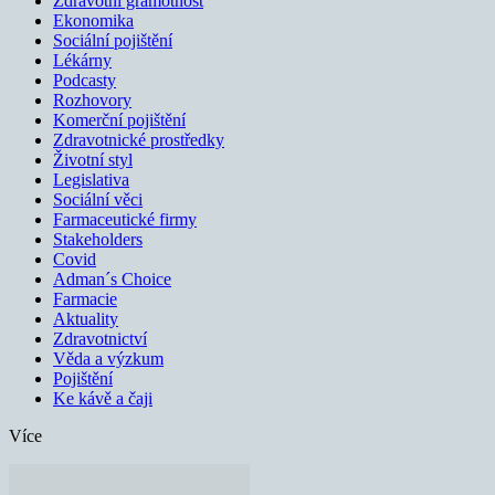
Zdravotní gramotnost
Ekonomika
Sociální pojištění
Lékárny
Podcasty
Rozhovory
Komerční pojištění
Zdravotnické prostředky
Životní styl
Legislativa
Sociální věci
Farmaceutické firmy
Stakeholders
Covid
Adman´s Choice
Farmacie
Aktuality
Zdravotnictví
Věda a výzkum
Pojištění
Ke kávě a čaji
Více