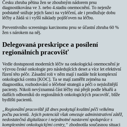
Česku zhruba pětina žen se zhoubným nádorem prsu
diagnostikována ve 3. nebo 4.stadiu onemocnění. To nejenže
podstatně snižuje jejich šanci na vyléčení, ale i prodlužuje dobu
léčby a žádá si i vyšší náklady pojišťoven na léčbu.
Preventivního screeningu karcinomu prsu se účastní zhruba 60 %
žen s nárokem na něj.
Delegovaná preskripce a posílení
regionálních pracovišť
Vedle dostupnosti moderních léčiv na onkologická onemocnění je
výzvou české onkologie pro následujících deset a více let efektivní
řízení této péče. Zásadní roli v něm mají i nadále hrát komplexní
onkologická centra [KOC]. Ta se mají zaměřit zejména na
diagnostiku, rozhodování o léčebné strategii a péči o nejsložitější
pacienty. Nikoli nevýznamná část léčby má přejít podle lékařů a
dalších odborníků do regionálních onkologických pracovišť, blíže
bydlišti pacientů.
„Regionální pracoviště již dnes poskytují kvalitní péči velkému
počtu pacientů. Jejich potenciál však omezuje administrativní zátěž,
nedostatečná digitalizace i nejednotné nastavení spolupráce s
komplexními onkologickými centry,“
zhodnotila současnou situaci