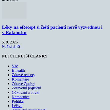
Léky na eRecept si čeští pacienti nově vyzvednou i
v Rakousku
5. 8. 2026
Načíst další
NEJČTENĚJŠÍ ČLÁNKY
Vše
E-health
Zdravé recepty
Komentáře
Zdravé Zprávy
Zdravotní pojištění
Očkování a covid
Nemocnice
Politika
Léčiva