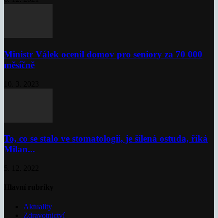
Ministr Válek ocenil domov pro seniory za 70 000
měsíčně
10. 3. 2023
To, co se stalo ve stomatologii, je šílená ostuda, říká
Milan...
5. 12. 2022
Hlavní rubriky
Aktuality
Zdravotnictví