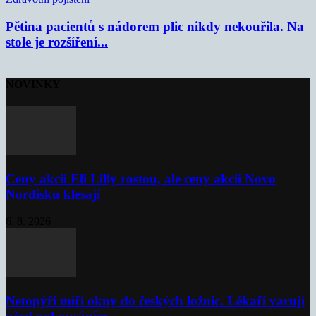
Pětina pacientů s nádorem plic nikdy nekouřila. Na
stole je rozšíření...
NOVINKY
Ceny akcií Eli Lilly rostou, ale ceny akcií Novo
Nordisku klesají
6. 8. 2026
Netopýři míří okny do českých ložnic. Lékaři varují