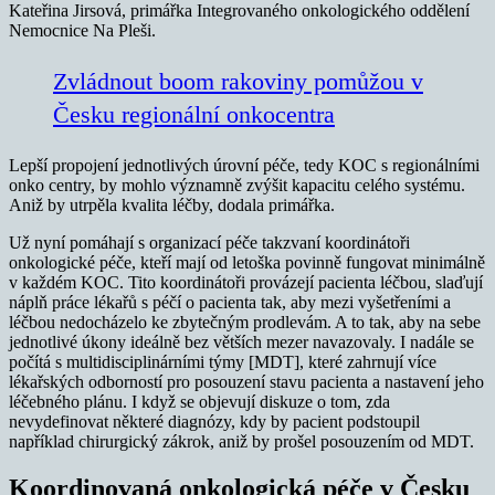
Kateřina Jirsová, primářka Integrovaného onkologického oddělení
Nemocnice Na Pleši.
Zvládnout boom rakoviny pomůžou v
Česku regionální onkocentra
Lepší propojení jednotlivých úrovní péče, tedy KOC s regionálními
onko centry, by mohlo významně zvýšit kapacitu celého systému.
Aniž by utrpěla kvalita léčby, dodala primářka.
Už nyní pomáhají s organizací péče takzvaní koordinátoři
onkologické péče, kteří mají od letoška povinně fungovat minimálně
v každém KOC. Tito koordinátoři provázejí pacienta léčbou, slaďují
náplň práce lékařů s péčí o pacienta tak, aby mezi vyšetřeními a
léčbou nedocházelo ke zbytečným prodlevám. A to tak, aby na sebe
jednotlivé úkony ideálně bez větších mezer navazovaly. I nadále se
počítá s multidisciplinárními týmy [MDT], které zahrnují více
lékařských odborností pro posouzení stavu pacienta a nastavení jeho
léčebného plánu. I když se objevují diskuze o tom, zda
nevydefinovat některé diagnózy, kdy by pacient podstoupil
například chirurgický zákrok, aniž by prošel posouzením od MDT.
Koordinovaná onkologická péče v Česku