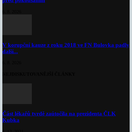
před pokousáním
6. 8. 2026
V korupční kauze z roku 2018 ve FN Bulovka padly
další...
6. 8. 2026
NEJDISKUTOVANĚJŠÍ ČLÁNKY
Část lékařů tvrdě zaútočila na prezidenta ČLK
Kubka
6. 12. 2021