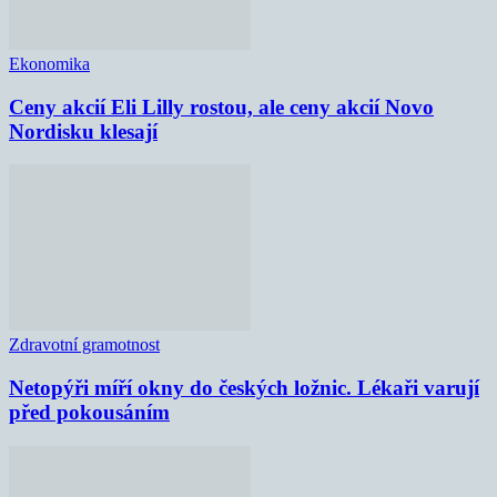
Ekonomika
Ceny akcií Eli Lilly rostou, ale ceny akcií Novo
Nordisku klesají
Zdravotní gramotnost
Netopýři míří okny do českých ložnic. Lékaři varují
před pokousáním