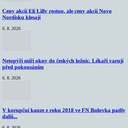
Ceny akcií Eli Lilly rostou, ale ceny akcií Novo
Nordisku klesají
6. 8. 2026
Netopýři míří okny do českých ložnic. Lékaři varují
před pokousáním
6. 8. 2026
V korupční kauze z roku 2018 ve FN Bulovka padly
další...
6. 8. 2026