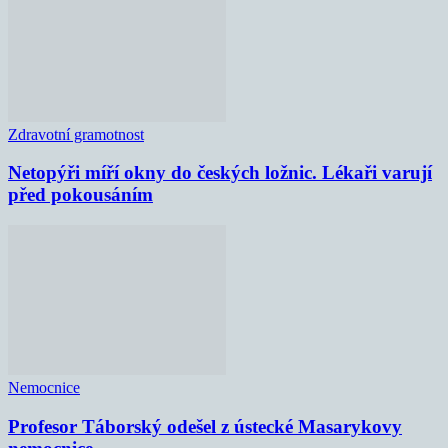
Zdravotní gramotnost
Netopýři míří okny do českých ložnic. Lékaři varují
před pokousáním
Nemocnice
Profesor Táborský odešel z ústecké Masarykovy