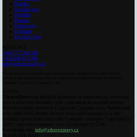
Politika
Sociální věci
Pojištění
Pharma
Rozhovory
E-Health
Ke kávě i čaji
KONTAKT
+420 777 264 528
+420 606 831 394
info@zdravezpravy.cz
Obsah serveru je chráněn autorským právem. Jakékoli jeho užití včetně
publikování nebo jiného šíření je zakázáno bez předchozího písemného
souhlasu Copywrite Company s.r.o.
O NÁS
ZdraveZpravy.cz
přinášejí informace ze zdravotnictví, zdravotní
péče a zdravého životního stylu s přesahem do sociální politiky.
Provozovatelem serveru je Copywrite Company s.r.o. Publikování
nebo další šíření obsahu serveru www.zdravezpravy.cz je bez
souhlasu společnosti Copywrite Company zakázáno. Copyright [c]
2020 Copywrite Company s.r.o. / Copyright [c] ČTK.
Kontaktujte nás:
info@zdravezpravy.cz
SLEDUJTE NÁS