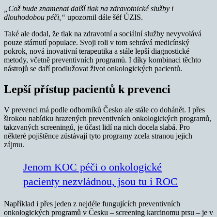
„Což bude znamenat další tlak na zdravotnické služby i
dlouhodobou péči,“
upozornil dále šéf ÚZIS.
Také ale dodal, že tlak na zdravotní a sociální služby nevyvolává
pouze stárnutí populace. Svoji roli v tom sehrává medicínský
pokrok, nová inovativní terapeutika a stále lepší diagnostické
metody, včetně preventivních programů. I díky kombinaci těchto
nástrojů se daří prodlužovat život onkologických pacientů.
Lepší přístup pacientů k prevenci
V prevenci má podle odborníků Česko ale stále co dohánět. I přes
širokou nabídku hrazených preventivních onkologických programů,
takzvaných screeningů, je účast lidí na nich docela slabá. Pro
některé pojištěnce zůstávají tyto programy zcela stranou jejich
zájmu.
Jenom KOC péči o onkologické
pacienty nezvládnou, jsou tu i ROC
Například i přes jeden z nejdéle fungujících preventivních
onkologických programů v Česku – screening karcinomu prsu – je v