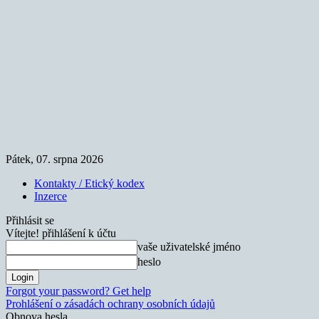
Pátek, 07. srpna 2026
Kontakty / Etický kodex
Inzerce
Přihlásit se
Vítejte! přihlášení k účtu
vaše uživatelské jméno
heslo
Forgot your password? Get help
Prohlášení o zásadách ochrany osobních údajů
Obnova hesla