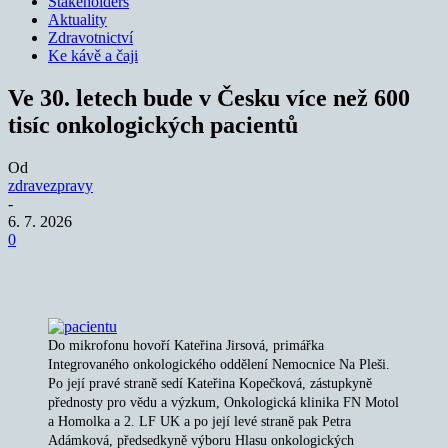
Stakeholders
Aktuality
Zdravotnictví
Ke kávě a čaji
Ve 30. letech bude v Česku více než 600
tisíc onkologických pacientů
Od
zdravezpravy
-
6. 7. 2026
0
Do mikrofonu hovoří Kateřina Jirsová, primářka
Integrovaného onkologického oddělení Nemocnice Na Pleši.
Po její pravé straně sedí Kateřina Kopečková, zástupkyně
přednosty pro vědu a výzkum, Onkologická klinika FN Motol
a Homolka a 2. LF UK a po její levé straně pak Petra
Adámková, předsedkyně výboru Hlasu onkologických