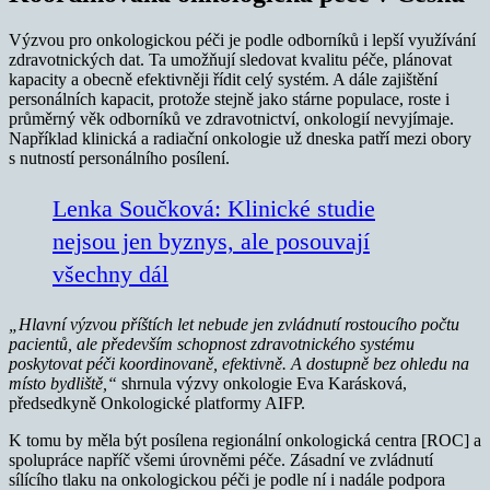
Výzvou pro onkologickou péči je podle odborníků i lepší využívání
zdravotnických dat. Ta umožňují sledovat kvalitu péče, plánovat
kapacity a obecně efektivněji řídit celý systém. A dále zajištění
personálních kapacit, protože stejně jako stárne populace, roste i
průměrný věk odborníků ve zdravotnictví, onkologií nevyjímaje.
Například klinická a radiační onkologie už dneska patří mezi obory
s nutností personálního posílení.
Lenka Součková: Klinické studie
nejsou jen byznys, ale posouvají
všechny dál
„Hlavní výzvou příštích let nebude jen zvládnutí rostoucího počtu
pacientů, ale především schopnost zdravotnického systému
poskytovat péči koordinovaně, efektivně. A dostupně bez ohledu na
místo bydliště,“
shrnula výzvy onkologie Eva Karásková,
předsedkyně Onkologické platformy AIFP.
K tomu by měla být posílena regionální onkologická centra [ROC] a
spolupráce napříč všemi úrovněmi péče. Zásadní ve zvládnutí
sílícího tlaku na onkologickou péči je podle ní i nadále podpora