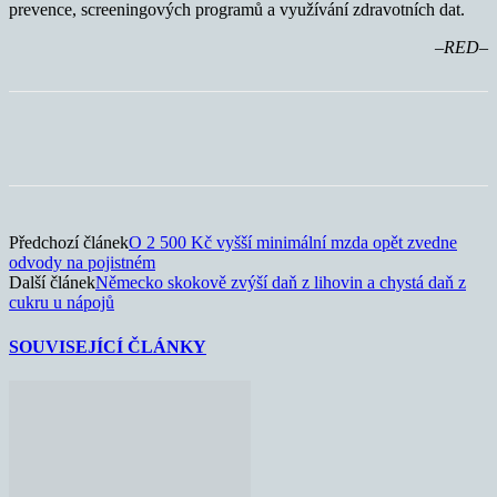
prevence, screeningových programů a využívání zdravotních dat.
–RED–
Předchozí článek
O 2 500 Kč vyšší minimální mzda opět zvedne
odvody na pojistném
Další článek
Německo skokově zvýší daň z lihovin a chystá daň z
cukru u nápojů
SOUVISEJÍCÍ ČLÁNKY