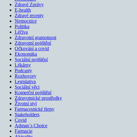
Zdravé Zprávy
E-health
Zdravé recepty
Nemocnice
Politika
Léčiva
Zdravotní gramotnost
Zdravotní pojištění
Očkování a covid
Ekonomika
Sociální pojištění
Lékárny
Podcasty
Rozhovory
Legislativa
Sociální věci
Komerční pojištění
Zdravotnické prostředky
Životní styl
Farmaceutické firmy
Stakeholders
Covid
Adman´s Choice
Farmacie
Aktuality