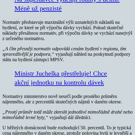
Méně už penzisté
Normativ představuje maximální výši uznatelných nákladů na
bydlení, ze které se při výpočtu dávky vychází. Pokud skutečné
náklady přesáhnou normativ, při výpočtu dávky se vychází nanejvýš
z určeného normativu.
„A čím přesněji normativ odpovídá cenám bydlení v regionu, tím
spravedlivější je podpora,“
vyjasňují náhled na poskytnutí podpory
státu na bydlení zástupci MPSV.
Ministr Juchelka přestřeluje! Chce
akční jednotku na kontrolu dávek
Normativy ministerstvo nově neurčí podle prostého průměru
nájemného, ale z percentilů skutečných nájmů v daném okrese.
„Prostý průměr totiž může zkreslit jednotlivé mimořádně drahé nebo
mimořádně levné byty,“
vyjasňují dál úředníci.
U běžných domácností bude rozhodující 50. percentil. To je typická
cena nájemného v daném okrese, protože polovina bytů je levnější a