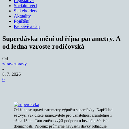
Legislativa
Sociální věci
Stakeholders
Aktuality
Pojištění
Ke kávě a čaji
Superdávka mění od října parametry. A
od ledna vzroste rodičovská
Od
zdravezpravy
-
8. 7. 2026
0
Od října se upraví parametry výpočtu superdávky. Například
se zvýší věk dítěte samoživitele pro uznatelnost zranitelnosti
až na 15 let. Tato změna zvýší podporu u bezmála 30 tisíc
domácností. Přičemž průměrné navýšení dávky odhaduje