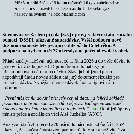
MPSV o přibližně 2 216 korun měsíčně. Díky zranitelnosti se
zohlední u samoživitelů s dítětem až do 15 let věku vyšší
náklady na bydlení. / Foto: Magnific.com
Sněmovna ve 3. čtení přijala [8.7.] úpravy v dávce státní sociální
pomoci [DSSP], takzvané superdávky. Vyšší podporu nově
dostanou samoživitelé pečující o dítě až do 15 let věku. A
podporu na bydlení určí 77 okresů, a ne počet obyvatel v obci.
Přijaté změny nabývají účinnost od 1. října 2026 a do výše dávky je
pracovníci Úřadu práce ČR promítnou automaticky při
přehodnocování nároku na dávku. Stávající příjemci proto
nepodávají úřadu novou žádost ani jiný dokument sloužící pro
přepočet dávky. Nynější příjemce dávek úřad o úpravě sám
informuje.
„První měsíce fungování přinesly cenná data, na jejichž základě
posilujeme ochranu samoživitelů a lépe zohledňujeme skutečné
náklady na bydlení v jednotlivých regionech,“
uvedl
k přijetí úpravy
ministr práce a sociálních věcí Aleš Juchelka [ANO].
Analýza údajů zhruba od 270 tisíců domácností pobírající DSSP
ukázala, že současné nastavení parametrů, kdy se samoživitelé za