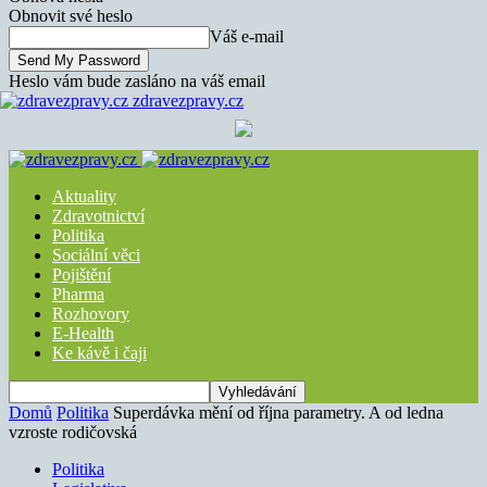
Obnovit své heslo
Váš e-mail
Heslo vám bude zasláno na váš email
zdravezpravy.cz
Aktuality
Zdravotnictví
Politika
Sociální věci
Pojištění
Pharma
Rozhovory
E-Health
Ke kávě i čaji
Domů
Politika
Superdávka mění od října parametry. A od ledna
vzroste rodičovská
Politika