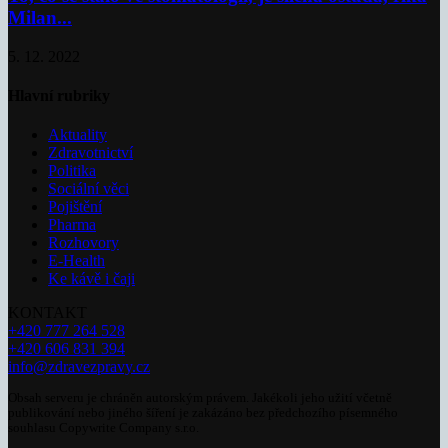
Milan...
5. 12. 2022
Hlavní rubriky
Aktuality
Zdravotnictví
Politika
Sociální věci
Pojištění
Pharma
Rozhovory
E-Health
Ke kávě i čaji
KONTAKT
+420 777 264 528
+420 606 831 394
info@zdravezpravy.cz
Obsah serveru je chráněn autorským právem. Jakékoli jeho užití včetně
publikování nebo jiného šíření je zakázáno bez předchozího písemného
souhlasu Copywrite Company s.r.o.