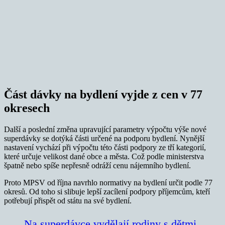
Část dávky na bydlení vyjde z cen v 77
okresech
Další a poslední změna upravující parametry výpočtu výše nové
superdávky se dotýká části určené na podporu bydlení. Nynější
nastavení vychází při výpočtu této části podpory ze tří kategorií,
které určuje velikost dané obce a města. Což podle ministerstva
špatně nebo spíše nepřesně odráží cenu nájemního bydlení.
Proto MPSV od října navrhlo normativy na bydlení určit podle 77
okresů. Od toho si slibuje lepší zacílení podpory příjemcům, kteří
potřebují přispět od státu na své bydlení.
Na superdávce vydělají rodiny s dětmi.