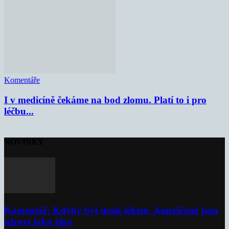
Komentáře
I v medicíně čekáme na bod zlomu. Platí to i pro
léčbu...
NOVINKY
Komentář: Kdyby byl steak lékem, Američané jsou
zdraví jako řípa