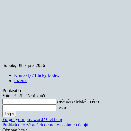
Sobota, 08. srpna 2026
Kontakty / Etický kodex
Inzerce
Přihlásit se
Vítejte! přihlášení k účtu
vaše uživatelské jméno
heslo
Forgot your password? Get help
Prohlášení o zásadách ochrany osobních údajů
Obnova hesla