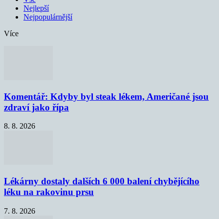
Nejlepší
Nejpopulárnější
Více
Komentář: Kdyby byl steak lékem, Američané jsou
zdraví jako řípa
8. 8. 2026
Lékárny dostaly dalších 6 000 balení chybějícího
léku na rakovinu prsu
7. 8. 2026