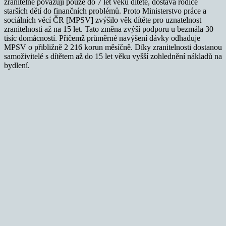
zranitelné považují pouze do 7 let věku dítěte, dostává rodiče
starších dětí do finančních problémů. Proto Ministerstvo práce a
sociálních věcí ČR [MPSV] zvýšilo věk dítěte pro uznatelnost
zranitelnosti až na 15 let. Tato změna zvýší podporu u bezmála 30
tisíc domácností. Přičemž průměrné navýšení dávky odhaduje
MPSV o přibližně 2 216 korun měsíčně. Díky zranitelnosti dostanou
samoživitelé s dítětem až do 15 let věku vyšší zohlednění nákladů na
bydlení.