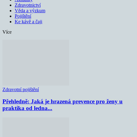
Zdravotnictví
Věda a výzkum
Pojištění
Ke kávě a čaji
Více
Zdravotní pojištění
Přehledně: Jaká je hrazená prevence pro ženy u
praktika od ledna...