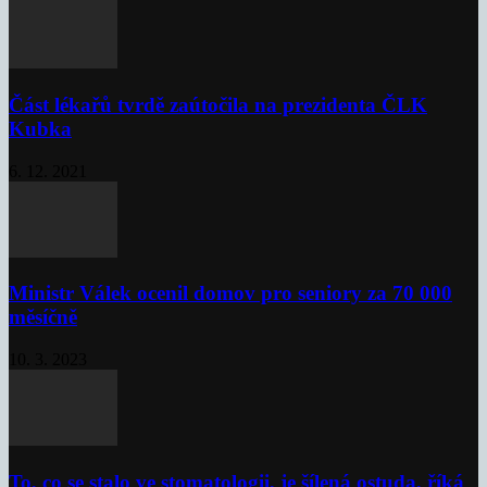
Část lékařů tvrdě zaútočila na prezidenta ČLK
Kubka
6. 12. 2021
Ministr Válek ocenil domov pro seniory za 70 000
měsíčně
10. 3. 2023
To, co se stalo ve stomatologii, je šílená ostuda, říká