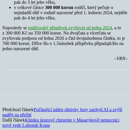
pak do 3 let jeho věku,
v celkové částce
300 000 korun
rodiči, který pečuje o
nejmladší dítě v rodině narozené před 1. lednem 2024, nejdéle
pak do 4 let jeho věku.
Naposledy se
rodičovský příspěvek zvyšoval od ledna 2024
, a to
z 300 000 Kč na 350 000 korun. Na dvojčata a vícerčata se
zvyšovala podpora od ledna 2026 a činí dvojnásobnou částku, to je
700 000 korun. Dříve šlo o 1,5násobek příspěvku připadajícího na
jedno narozené dítě.
–VRN–
Předchozí článek
Počínající nádor slinivky brzy zachytí AI a zvýší
naději na přežití
Další článek
Kliniku úrazové chirurgie v Masarykově nemocnici
nově vede Lubomír Kopp