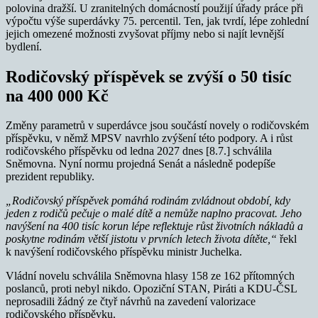
polovina dražší. U zranitelných domácností použijí úřady práce při
výpočtu výše superdávky 75. percentil. Ten, jak tvrdí, lépe zohlední
jejich omezené možnosti zvyšovat příjmy nebo si najít levnější
bydlení.
Rodičovský příspěvek se zvýší o 50 tisíc
na 400 000 Kč
Změny parametrů v superdávce jsou součástí novely o rodičovském
příspěvku, v němž MPSV navrhlo zvýšení této podpory. A i růst
rodičovského příspěvku od ledna 2027 dnes [8.7.] schválila
Sněmovna. Nyní normu projedná Senát a následně podepíše
prezident republiky.
„Rodičovský příspěvek pomáhá rodinám zvládnout období, kdy
jeden z rodičů pečuje o malé dítě a nemůže naplno pracovat. Jeho
navýšení na 400 tisíc korun lépe reflektuje růst životních nákladů a
poskytne rodinám větší jistotu v prvních letech života dítěte,“
řekl
k navýšení rodičovského příspěvku ministr Juchelka.
Vládní novelu schválila Sněmovna hlasy 158 ze 162 přítomných
poslanců, proti nebyl nikdo. Opoziční STAN, Piráti a KDU-ČSL
neprosadili žádný ze čtyř návrhů na zavedení valorizace
rodičovského příspěvku.