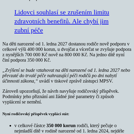
Lidovci souhlasí se zrušením limitu
zdravotních benefitů. Ale chybí jim
zubní péče
Na děti narozené od 1. ledna 2027 dostanou rodiče nově podporu v
celkové výši 400 000 korun, u dvojčat a vícerčat se zvyšuje podpora
z nynějších 700 000 Kč nově na 800 000 Kč. Na jedno dítě nyní
činí podpora 350 000 Kč.
„Zvýšení se bude vztahovat na děti narozené od 1. ledna 2027 nebo
převzaté do trvalé péče nahrazující péči rodičů po dni nabytí
účinnosti zákona,“
uvádí v tiskové zprávě zástupci MPSV.
Zároveň upozorňují, že návrh navyšuje rodičovský příspěvek.
Podmínky jeho přiznání ani žádné jiné parametry či způsob
vyplácení se nemění.
Nyní rodičovský příspěvek vyplácí stát:
v celkové částce
350 000 korun
rodiči, který pečuje o
nejmladší dítě v rodině narozené od 1. ledna 2024, nejdéle