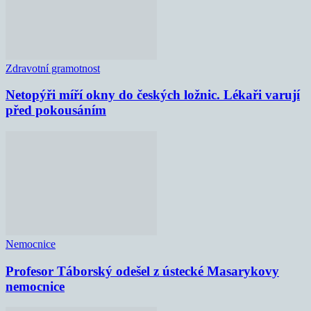
Zdravotní gramotnost
Netopýři míří okny do českých ložnic. Lékaři varují
před pokousáním
Nemocnice
Profesor Táborský odešel z ústecké Masarykovy
nemocnice