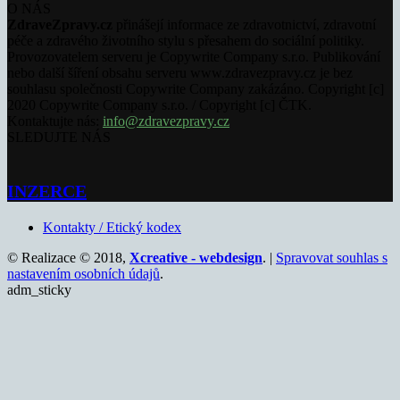
O NÁS
ZdraveZpravy.cz
přinášejí informace ze zdravotnictví, zdravotní
péče a zdravého životního stylu s přesahem do sociální politiky.
Provozovatelem serveru je Copywrite Company s.r.o. Publikování
nebo další šíření obsahu serveru www.zdravezpravy.cz je bez
souhlasu společnosti Copywrite Company zakázáno. Copyright [c]
2020 Copywrite Company s.r.o. / Copyright [c] ČTK.
Kontaktujte nás:
info@zdravezpravy.cz
SLEDUJTE NÁS
INZERCE
Kontakty / Etický kodex
© Realizace © 2018,
Xcreative - webdesign
. |
Spravovat souhlas s
nastavením osobních údajů
.
adm_sticky