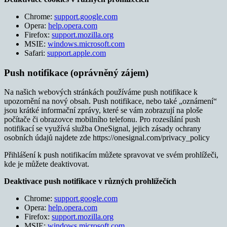
Chrome:
support.google.com
Opera:
help.opera.com
Firefox:
support.mozilla.org
MSIE:
windows.microsoft.com
Safari:
support.apple.com
Push notifikace (oprávněný zájem)
Na našich webových stránkách používáme push notifikace k
upozornění na nový obsah. Push notifikace, nebo také „oznámení“
jsou krátké informační zprávy, které se vám zobrazují na ploše
počítače či obrazovce mobilního telefonu. Pro rozesílání push
notifikací se využívá služba OneSignal, jejich zásady ochrany
osobních údajů najdete zde https://onesignal.com/privacy_policy
Přihlášení k push notifikacím můžete spravovat ve svém prohlížeči,
kde je můžete deaktivovat.
Deaktivace push notifikace v různých prohlížečích
Chrome:
support.google.com
Opera:
help.opera.com
Firefox:
support.mozilla.org
MSIE:
windows.microsoft.com