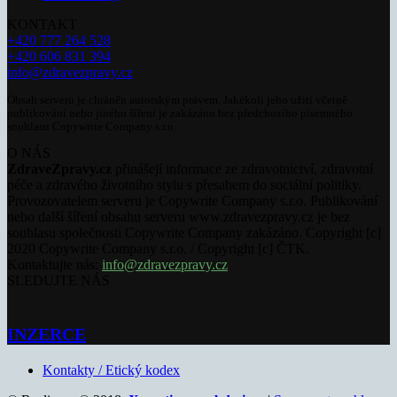
KONTAKT
+420 777 264 528
+420 606 831 394
info@zdravezpravy.cz
Obsah serveru je chráněn autorským právem. Jakékoli jeho užití včetně
publikování nebo jiného šíření je zakázáno bez předchozího písemného
souhlasu Copywrite Company s.r.o.
O NÁS
ZdraveZpravy.cz
přinášejí informace ze zdravotnictví, zdravotní
péče a zdravého životního stylu s přesahem do sociální politiky.
Provozovatelem serveru je Copywrite Company s.r.o. Publikování
nebo další šíření obsahu serveru www.zdravezpravy.cz je bez
souhlasu společnosti Copywrite Company zakázáno. Copyright [c]
2020 Copywrite Company s.r.o. / Copyright [c] ČTK.
Kontaktujte nás:
info@zdravezpravy.cz
SLEDUJTE NÁS
INZERCE
Kontakty / Etický kodex