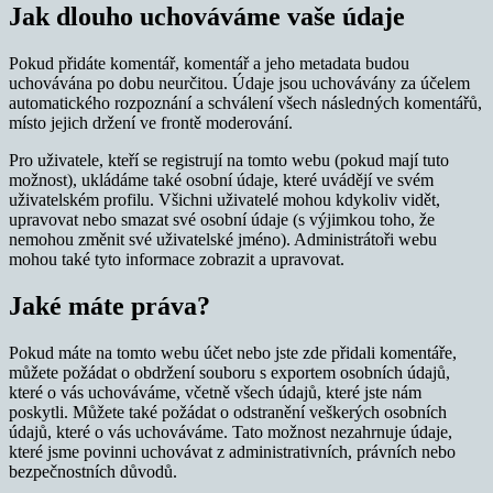
Jak dlouho uchováváme vaše údaje
Pokud přidáte komentář, komentář a jeho metadata budou
uchovávána po dobu neurčitou. Údaje jsou uchovávány za účelem
automatického rozpoznání a schválení všech následných komentářů,
místo jejich držení ve frontě moderování.
Pro uživatele, kteří se registrují na tomto webu (pokud mají tuto
možnost), ukládáme také osobní údaje, které uvádějí ve svém
uživatelském profilu. Všichni uživatelé mohou kdykoliv vidět,
upravovat nebo smazat své osobní údaje (s výjimkou toho, že
nemohou změnit své uživatelské jméno). Administrátoři webu
mohou také tyto informace zobrazit a upravovat.
Jaké máte práva?
Pokud máte na tomto webu účet nebo jste zde přidali komentáře,
můžete požádat o obdržení souboru s exportem osobních údajů,
které o vás uchováváme, včetně všech údajů, které jste nám
poskytli. Můžete také požádat o odstranění veškerých osobních
údajů, které o vás uchováváme. Tato možnost nezahrnuje údaje,
které jsme povinni uchovávat z administrativních, právních nebo
bezpečnostních důvodů.