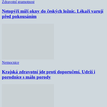
Zdravotní gramotnost
Netopýři míří okny do českých ložnic. Lékaři varují
před pokousáním
Nemocnice
Krajská zdravotní jde proti doporučení. Udrží i
porodnice s málo porody