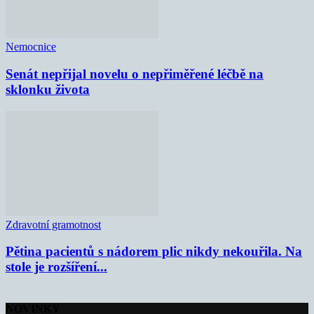
Nemocnice
Senát nepřijal novelu o nepřiměřené léčbě na
sklonku života
Zdravotní gramotnost
Pětina pacientů s nádorem plic nikdy nekouřila. Na
stole je rozšíření...
NOVINKY