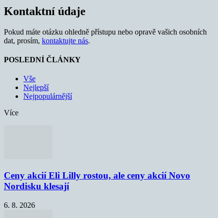
Kontaktní údaje
Pokud máte otázku ohledně přístupu nebo opravě vašich osobních
dat, prosím,
kontaktujte nás
.
POSLEDNÍ ČLÁNKY
Vše
Nejlepší
Nejpopulárnější
Více
Ceny akcií Eli Lilly rostou, ale ceny akcií Novo
Nordisku klesají
6. 8. 2026