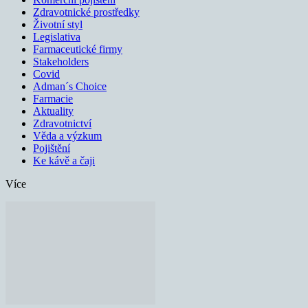
Zdravotnické prostředky
Životní styl
Legislativa
Farmaceutické firmy
Stakeholders
Covid
Adman´s Choice
Farmacie
Aktuality
Zdravotnictví
Věda a výzkum
Pojištění
Ke kávě a čaji
Více