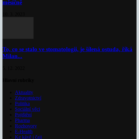
měsíčně
10. 3. 2023
To, co se stalo ve stomatologii, je šílená ostuda, říká
Milan...
5. 12. 2022
Hlavní rubriky
Aktuality
Zdravotnictví
Politika
Sociální věci
Pojištění
Pharma
Rozhovory
E-Health
Ke kávě i čaji