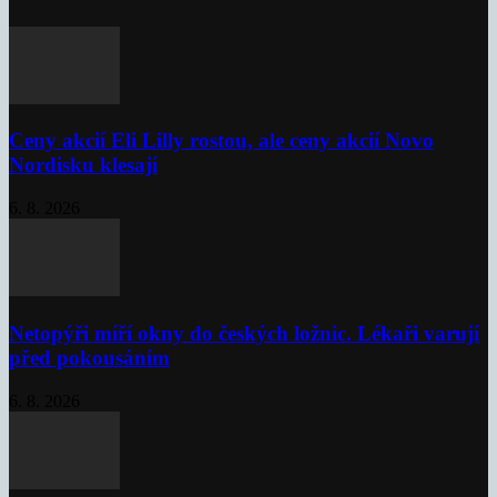
Ceny akcií Eli Lilly rostou, ale ceny akcií Novo
Nordisku klesají
6. 8. 2026
Netopýři míří okny do českých ložnic. Lékaři varují
před pokousáním
6. 8. 2026