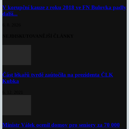
V korupční kauze z roku 2018 ve FN Bulovka padly
další...
6. 8. 2026
NEJDISKUTOVANĚJŠÍ ČLÁNKY
Část lékařů tvrdě zaútočila na prezidenta ČLK
Kubka
6. 12. 2021
Ministr Válek ocenil domov pro seniory za 70 000