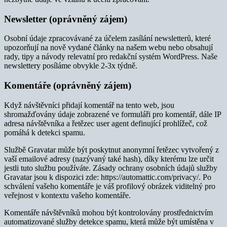
Newsletter (oprávněný zájem)
Osobní údaje zpracovávané za účelem zasílání newsletterů, které
upozorňují na nově vydané články na našem webu nebo obsahují
rady, tipy a návody relevatní pro redakční systém WordPress. Naše
newslettery posíláme obvykle 2-3x týdně.
Komentáře (oprávněný zájem)
Když návštěvníci přidají komentář na tento web, jsou
shromažďovány údaje zobrazené ve formuláři pro komentář, dále IP
adresa návštěvníka a řetězec user agent definující prohlížeč, což
pomáhá k detekci spamu.
Službě Gravatar může být poskytnut anonymní řetězec vytvořený z
vaší emailové adresy (nazývaný také hash), díky kterému lze určit
jestli tuto službu používáte. Zásady ochrany osobních údajů služby
Gravatar jsou k dispozici zde: https://automattic.com/privacy/. Po
schválení vašeho komentáře je váš profilový obrázek viditelný pro
veřejnost v kontextu vašeho komentáře.
Komentáře návštěvníků mohou být kontrolovány prostřednictvím
automatizované služby detekce spamu, která může být umístěna v