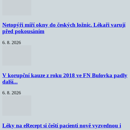
Netopýři míří okny do českých ložnic. Lékaři varují
před pokousáním
6. 8. 2026
V korupční kauze z roku 2018 ve FN Bulovka padly
další...
6. 8. 2026
Léky na eRecept si čeští pacienti nově vyzvednou i