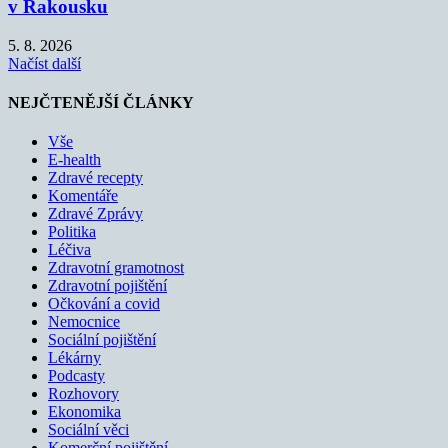
v Rakousku
5. 8. 2026
Načíst další
NEJČTENĚJŠÍ ČLÁNKY
Vše
E-health
Zdravé recepty
Komentáře
Zdravé Zprávy
Politika
Léčiva
Zdravotní gramotnost
Zdravotní pojištění
Očkování a covid
Nemocnice
Sociální pojištění
Lékárny
Podcasty
Rozhovory
Ekonomika
Sociální věci
Komerční pojištění