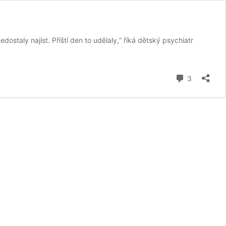
ostaly najíst. Příští den to udělaly,“ říká dětský psychiatr
komentář
3