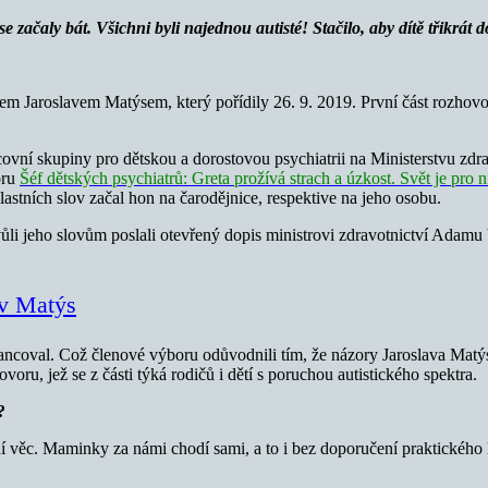
 začaly bát. Všichni byli najednou autisté! Stačilo, aby dítě třikrát
m Jaroslavem Matýsem, který pořídily 26. 9. 2019. První část rozhovoru,
ovní skupiny pro dětskou a dorostovou psychiatrii na Ministerstvu zd
oru
Šéf dětských psychiatrů: Greta prožívá strach a úzkost. Svět je pro 
tních slov začal hon na čarodějnice, respektive na jeho osobu.
kvůli jeho slovům poslali otevřený dopis ministrovi zdravotnictví Adamu
av Matýs
ncoval. Což členové výboru odůvodnili tím, že názory Jaroslava Matýse
voru, jež se z části týká rodičů i dětí s poruchou autistického spektra.
?
ní věc. Maminky za námi chodí sami, a to i bez doporučení praktického 