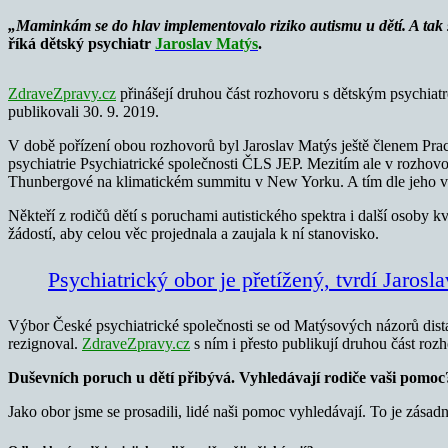
„
Maminkám se do hlav implementovalo riziko autismu u dětí. A tak se
říká dětský psychiatr
Jaroslav Matýs
.
ZdraveZpravy.cz
přinášejí druhou část rozhovoru s dětským psychiatre
publikovali 30. 9. 2019.
V době pořízení obou rozhovorů byl Jaroslav Matýs ještě členem Prac
psychiatrie Psychiatrické společnosti ČLS JEP. Mezitím ale v rozhov
Thunbergové na klimatickém summitu v New Yorku. A tím dle jeho vlas
Někteří z rodičů dětí s poruchami autistického spektra i další osoby 
žádostí, aby celou věc projednala a zaujala k ní stanovisko.
Psychiatrický obor je přetížený, tvrdí Jarosl
Výbor České psychiatrické společnosti se od Matýsových názorů dista
rezignoval.
ZdraveZpravy.cz
s ním i přesto publikují druhou část rozho
Duševních poruch u dětí přibývá. Vyhledávají rodiče vaši pomoc
Jako obor jsme se prosadili, lidé naši pomoc vyhledávají. To je zásad