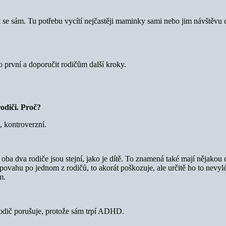
at se sám. Tu potřebu vycítí nejčastěji maminky sami nebo jim návštěvu
ko první a doporučit rodičům další kroky.
rodiči. Proč?
, kontroverzní.
o i oba dva rodiče jsou stejní, jako je dítě. To znamená také mají něj
povahu po jednom z rodičů, to akorát poškozuje, ale určitě ho to nevyléč
m.
 rodič porušuje, protože sám trpí ADHD.