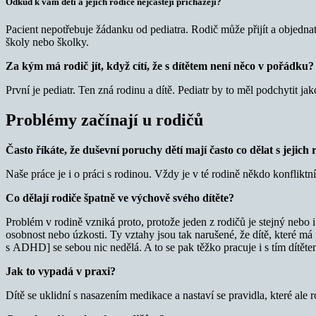
Odkud k vám děti a jejich rodiče nejčastěji přicházejí?
Pacient nepotřebuje žádanku od pediatra. Rodič může přijít a objedn
školy nebo školky.
Za kým má rodič jít, když cítí, že s dítětem není něco v pořádku?
První je pediatr. Ten zná rodinu a dítě. Pediatr by to měl podchytit ja
Problémy začínají u rodičů
Často říkáte, že duševní poruchy dětí mají často co dělat s jejich 
Naše práce je i o práci s rodinou. Vždy je v té rodině někdo konfliktní
Co dělají rodiče špatně ve výchově svého dítěte?
Problém v rodině vzniká proto, protože jeden z rodičů je stejný neb
osobnost nebo úzkosti. Ty vztahy jsou tak narušené, že dítě, které má 
s ADHD] se sebou nic nedělá. A to se pak těžko pracuje i s tím dítěte
Jak to vypadá v praxi?
Dítě se uklidní s nasazením medikace a nastaví se pravidla, které ale