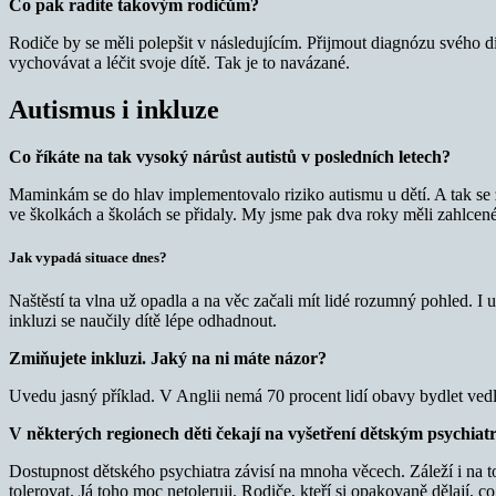
Co pak radíte takovým rodičům?
Rodiče by se měli polepšit v následujícím. Přijmout diagnózu svého d
vychovávat a léčit svoje dítě. Tak je to navázané.
Autismus i inkluze
Co říkáte na tak vysoký nárůst autistů v posledních letech?
Maminkám se do hlav implementovalo riziko autismu u dětí. A tak se za
ve školkách a školách se přidaly. My jsme pak dva roky měli zahlcené
Jak vypadá situace dnes?
Naštěstí ta vlna už opadla a na věc začali mít lidé rozumný pohled. I 
inkluzi se naučily dítě lépe odhadnout.
Zmiňujete inkluzi. Jaký na ni máte názor?
Uvedu jasný příklad. V Anglii nemá 70 procent lidí obavy bydlet vedl
V některých regionech děti čekají na vyšetření dětským psychiat
Dostupnost dětského psychiatra závisí na mnoha věcech. Záleží i na t
tolerovat. Já toho moc netoleruji. Rodiče, kteří si opakovaně dělají, 