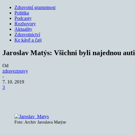
Zdravotní gramotnost
Politika
Podcasty
Rozhovory
Aktuality
Zdravotnictví
Ke kávě a čaji
Jaroslav Matýs: Všichni byli najednou auti
Od
zdravezpravy
-
7. 10. 2019
3
Sdílet
Foto: Archiv Jaroslava Matýse