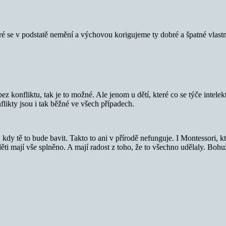
ré se v podstatě nemění a výchovou korigujeme ty dobré a špatné vlastn
z konfliktu, tak je to možné. Ale jenom u dětí, které co se týče intelek
likty jsou i tak běžné ve všech případech.
, kdy tě to bude bavit. Takto to ani v přírodě nefunguje. I Montessori
y děti mají vše splněno. A mají radost z toho, že to všechno udělaly. Boh