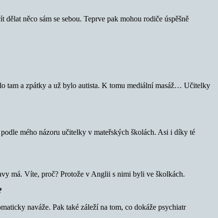
ačít dělat něco sám se sebou. Teprve pak mohou rodiče úspěšně
ěhlo tam a zpátky a už bylo autista. K tomu mediální masáž… Učitelky
jí podle mého názoru učitelky v mateřských školách. Asi i díky té
vy má. Víte, proč? Protože v Anglii s nimi byli ve školkách.
?
omaticky naváže. Pak také záleží na tom, co dokáže psychiatr