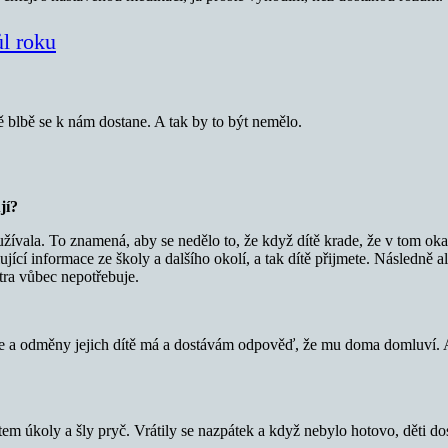
ůl roku
ě blbě se k nám dostane. A tak by to být nemělo.
jí?
užívala. To znamená, aby se nedělo to, že když dítě krade, že v tom ok
jící informace ze školy a dalšího okolí, a tak dítě přijmete. Následně a
tra vůbec nepotřebuje.
ce a odměny jejich dítě má a dostávám odpověď, že mu doma domluví. 
m úkoly a šly pryč. Vrátily se nazpátek a když nebylo hotovo, děti dosta