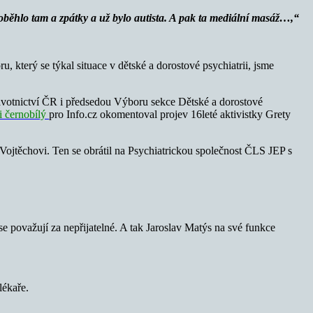
 doběhlo tam a zpátky a už bylo autista. A pak ta mediální masáž…
,“
 který se týkal situace v dětské a dorostové psychiatrii, jsme
ravotnictví ČR i předsedou Výboru sekce Dětské a dorostové
ni černobílý
pro Info.cz okomentoval projev 16leté aktivistky Grety
 Vojtěchovi. Ten se obrátil na Psychiatrickou společnost ČLS JEP s
 považují za nepřijatelné. A tak Jaroslav Matýs na své funkce
lékaře.