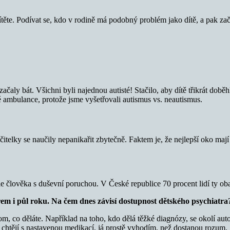
ítěte. Podívat se, kdo v rodině má podobný problém jako dítě, a pak z
čaly bát. Všichni byli najednou autisté! Stačilo, aby dítě třikrát dob
 ambulance, protože jsme vyšetřovali autismus vs. neautismus.
učitelky se naučily nepanikařit zbytečně. Faktem je, že nejlepší oko ma
e člověka s duševní poruchou. V České republice 70 procent lidí ty oba
rem i půl roku. Na čem dnes závisí dostupnost dětského psychiatra
om, co děláte. Například na toho, kdo dělá těžké diagnózy, se okolí aut
co chtějí s nastavenou medikací, já prostě vyhodím, než dostanou rozum.