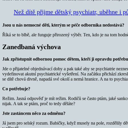
Než dítě přijme dětský psychiatr, uběhne i p
Jsou u nás nemocné děti, kterým se péče odborníka nedostává?
Říká se to blbě, ale funguje přirozený výběr. Ten, kdo je na tom hodn
Zanedbaná výchova
Jak zpřístupnit odbornou pomoc dětem, kteří ji opravdu potřebu
Jde o přijatelné objednávací doby a pak také aby se psychiatrie nezne
vydefinovat akutní psychiatrické vyšetření. Na začátku přichází zkreslu
se dítě chová divně, napadá své okolí a nemá hranice. A na to psychia
Co potřebuje?
Režim. Jasná odpověď je mít režim. Rodičů se často ptám, jaké sank
nijak. A tak se ptám, proč to tedy děláte?
Jste zastáncem něco za odměnu?
Já jsem pro selský rozum. Babičky, když musely na pole, rozdělily děte