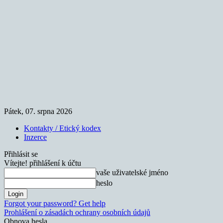
Pátek, 07. srpna 2026
Kontakty / Etický kodex
Inzerce
Přihlásit se
Vítejte! přihlášení k účtu
vaše uživatelské jméno
heslo
Forgot your password? Get help
Prohlášení o zásadách ochrany osobních údajů
Obnova hesla