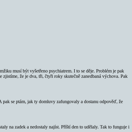
amžiku musí být vyšetřeno psychiatrem. I to se děje. Problém je pak
le zjistíme, že je dva, tři, čtyři roky skutečně zanedbaná výchova. Pak
A pak se ptám, jak ty domluvy zafungovaly a dostanu odpověď, že
ly na zadek a nedostaly najíst. Příští den to udělaly. Tak to funguje i