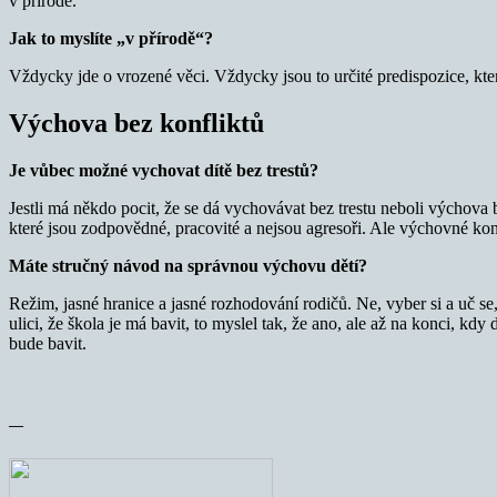
v přírodě.
Jak to myslíte „v přírodě“?
Vždycky jde o vrozené věci. Vždycky jsou to určité predispozice, kte
Výchova bez konfliktů
Je vůbec možné vychovat dítě bez trestů?
Jestli má někdo pocit, že se dá vychovávat bez trestu neboli výchova be
které jsou zodpovědné, pracovité a nejsou agresoři. Ale výchovné konf
Máte stručný návod na správnou výchovu dětí?
Režim, jasné hranice a jasné rozhodování rodičů. Ne, vyber si a uč se
ulici, že škola je má bavit, to myslel tak, že ano, ale až na konci, kd
bude bavit.
—