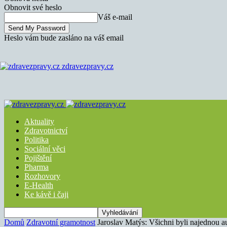
Obnovit své heslo
Váš e-mail
Heslo vám bude zasláno na váš email
zdravezpravy.cz
Aktuality
Zdravotnictví
Politika
Sociální věci
Pojištění
Pharma
Rozhovory
E-Health
Ke kávě i čaji
Domů
Zdravotní gramotnost
Jaroslav Matýs: Všichni byli najednou au