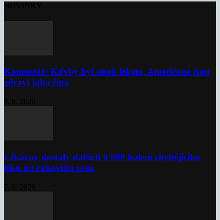
NOVINKY
Komentář: Kdyby byl steak lékem, Američané jsou
zdraví jako řípa
8. 8. 2026
Lékárny dostaly dalších 6 000 balení chybějícího
léku na rakovinu prsu
7. 8. 2026