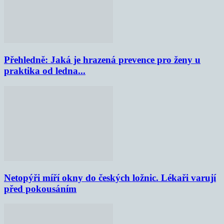
Přehledně: Jaká je hrazená prevence pro ženy u
praktika od ledna...
Netopýři míří okny do českých ložnic. Lékaři varují
před pokousáním