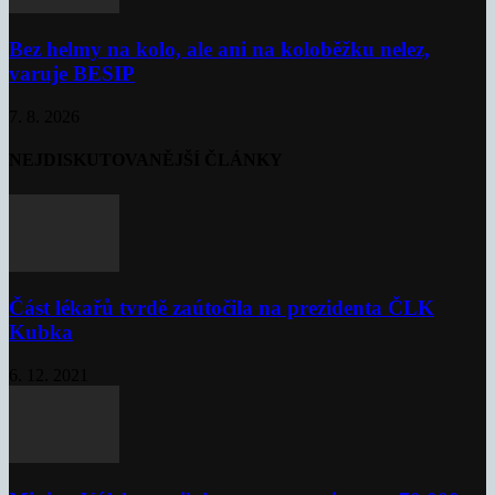
Bez helmy na kolo, ale ani na koloběžku nelez,
varuje BESIP
7. 8. 2026
NEJDISKUTOVANĚJŠÍ ČLÁNKY
Část lékařů tvrdě zaútočila na prezidenta ČLK
Kubka
6. 12. 2021