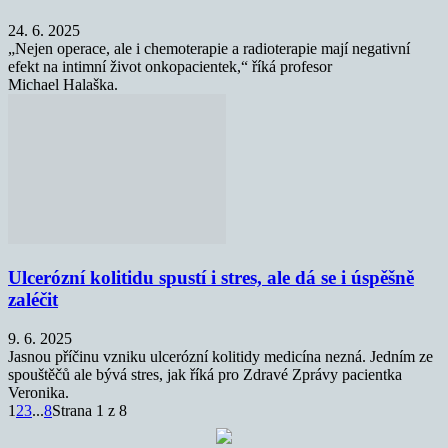
24. 6. 2025
„Nejen operace, ale i chemoterapie a radioterapie mají negativní
efekt na intimní život onkopacientek,“ říká profesor
Michael Halaška.
Ulcerózní kolitidu spustí i stres, ale dá se i úspěšně
zaléčit
9. 6. 2025
Jasnou příčinu vzniku ulcerózní kolitidy medicína nezná. Jedním ze
spouštěčů ale bývá stres, jak říká pro Zdravé Zprávy pacientka
Veronika.
1
2
3
...
8
Strana 1 z 8