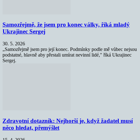
Samozřejmě, že jsem pro konec války, říká mladý
Ukrajinec Sergej
30. 5. 2026
„Samozřejmě jsem pro její konec. Podmínky podle mě vůbec nejsou
podstatné, hlavně aby přestali umírat nevinní lidé," říká Ukrajinec
Sergej.
Zdravotní dotazník: Nejhorší je, když žadatel musí
něco hledat, přemýšlet
15. 4. 2026