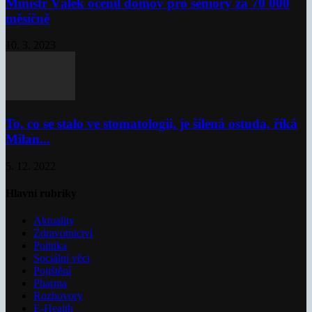
Ministr Válek ocenil domov pro seniory za 70 000
měsíčně
10. 3. 2023
To, co se stalo ve stomatologii, je šílená ostuda, říká
Milan...
5. 12. 2022
Hlavní rubriky
Aktuality
Zdravotnictví
Politika
Sociální věci
Pojištění
Pharma
Rozhovory
E-Health