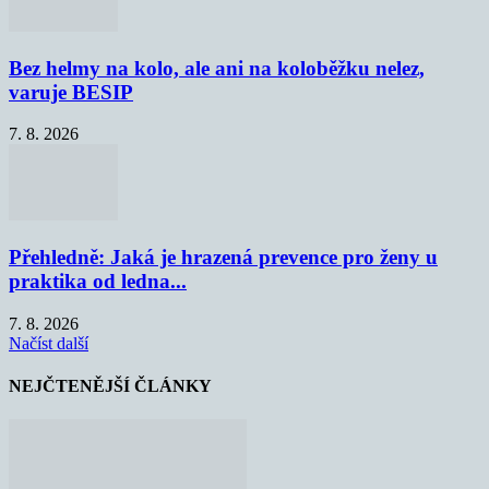
Bez helmy na kolo, ale ani na koloběžku nelez,
varuje BESIP
7. 8. 2026
Přehledně: Jaká je hrazená prevence pro ženy u
praktika od ledna...
7. 8. 2026
Načíst další
NEJČTENĚJŠÍ ČLÁNKY