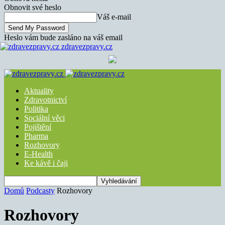
Obnovit své heslo
Váš e-mail
Heslo vám bude zasláno na váš email
zdravezpravy.cz
Aktuality
Zdravotnictví
Politika
Sociální věci
Pojištění
Pharma
Rozhovory
E-Health
Ke kávě i čaji
Domů
Podcasty
Rozhovory
Rozhovory