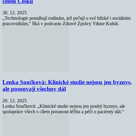
celém Česku
30. 12. 2025
„Technologie pomáhají rodinám, jež pečují o své blízké i sociálním
pracovníkům," říká v podcastu Zdravé Zprávy Viktor Kubát.
Lenka Součková: Klinické studie nejsou jen byznys,
ale posouvají všechny dál
20. 12. 2025
Lenka Součková: „Klinické studie nejsou jen pouhý byznys, ale
spolupráce všech s cílem posunout léčbu a péči o pacienty dál.“