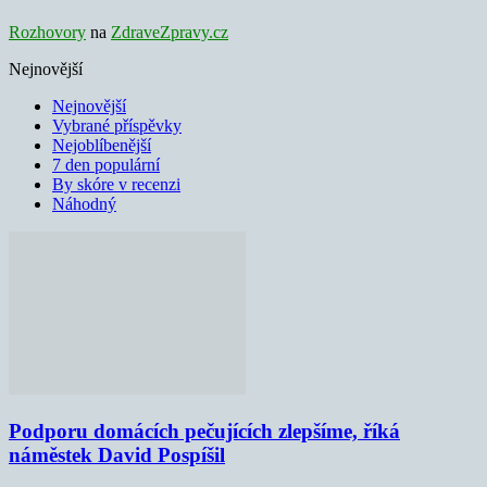
Rozhovory
na
ZdraveZpravy.cz
Nejnovější
Nejnovější
Vybrané příspěvky
Nejoblíbenější
7 den populární
By skóre v recenzi
Náhodný
Podporu domácích pečujících zlepšíme, říká
náměstek David Pospíšil