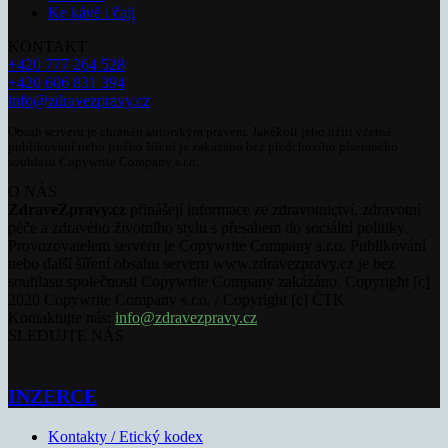
Ke kávě i čaji
KONTAKT
+420 777 264 528
+420 606 831 394
info@zdravezpravy.cz
Obsah serveru je chráněn autorským právem. Jakékoli jeho užití včetně
publikování nebo jiného šíření je zakázáno bez předchozího písemného
souhlasu Copywrite Company s.r.o.
O NÁS
ZdraveZpravy.cz
přinášejí informace ze zdravotnictví, zdravotní
péče a zdravého životního stylu s přesahem do sociální politiky.
Provozovatelem serveru je Copywrite Company s.r.o. Publikování
nebo další šíření obsahu serveru www.zdravezpravy.cz je bez
souhlasu společnosti Copywrite Company zakázáno. Copyright [c]
2020 Copywrite Company s.r.o. / Copyright [c] ČTK.
Kontaktujte nás:
info@zdravezpravy.cz
SLEDUJTE NÁS
INZERCE
Kontakty / Etický kodex