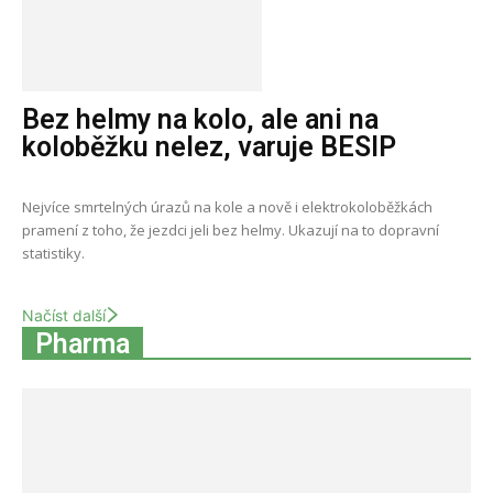
Bez helmy na kolo, ale ani na
koloběžku nelez, varuje BESIP
Nejvíce smrtelných úrazů na kole a nově i elektrokoloběžkách
pramení z toho, že jezdci jeli bez helmy. Ukazují na to dopravní
statistiky.
Načíst další
Pharma