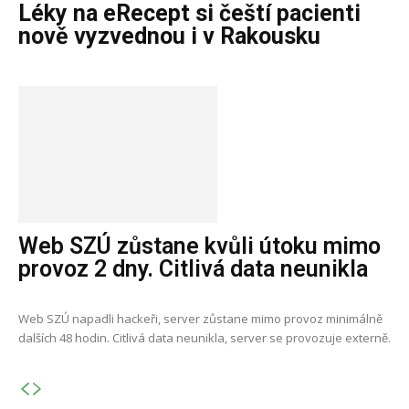
Léky na eRecept si čeští pacienti
nově vyzvednou i v Rakousku
Web SZÚ zůstane kvůli útoku mimo
provoz 2 dny. Citlivá data neunikla
Web SZÚ napadli hackeři, server zůstane mimo provoz minimálně
dalších 48 hodin. Citlivá data neunikla, server se provozuje externě.