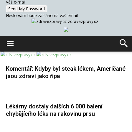
Váš e-mail
Heslo vám bude zasláno na váš email
zdravezpravy.cz
Komentář: Kdyby byl steak lékem, Američané
jsou zdraví jako řípa
Lékárny dostaly dalších 6 000 balení
chybějícího léku na rakovinu prsu