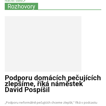
Načíst další
Rozhovory
Podporu domácích pečujících
zlepšíme, říká náměstek
David Pospíšil
„Podporu neformálně pečujících chceme zlepšit," říká v podcastu