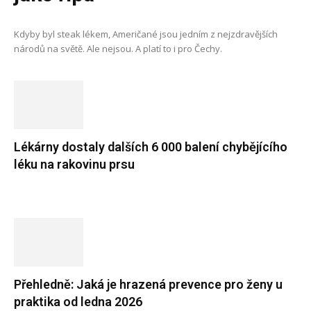
Kdyby byl steak lékem, Američané jsou jedním z nejzdravějších
národů na světě. Ale nejsou. A platí to i pro Čechy.
Lékárny dostaly dalších 6 000 balení chybějícího
léku na rakovinu prsu
Přehledně: Jaká je hrazená prevence pro ženy u
praktika od ledna 2026