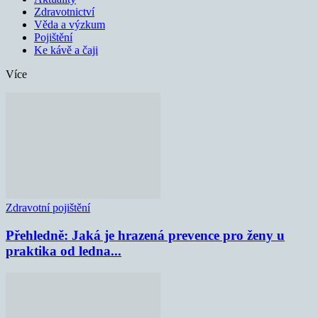
Zdravotnictví
Věda a výzkum
Pojištění
Ke kávě a čaji
Více
Zdravotní pojištění
Přehledně: Jaká je hrazená prevence pro ženy u
praktika od ledna...