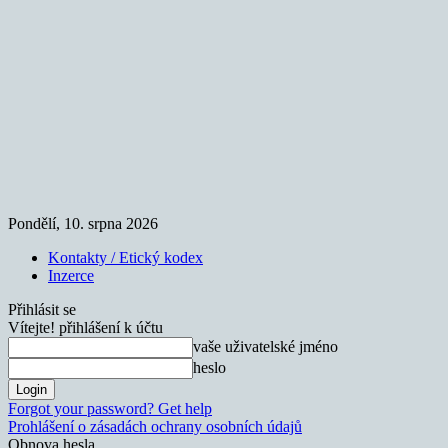
Pondělí, 10. srpna 2026
Kontakty / Etický kodex
Inzerce
Přihlásit se
Vítejte! přihlášení k účtu
vaše uživatelské jméno
heslo
Forgot your password? Get help
Prohlášení o zásadách ochrany osobních údajů
Obnova hesla