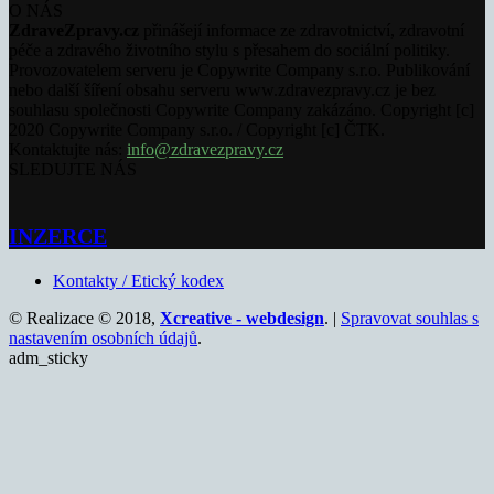
O NÁS
ZdraveZpravy.cz
přinášejí informace ze zdravotnictví, zdravotní
péče a zdravého životního stylu s přesahem do sociální politiky.
Provozovatelem serveru je Copywrite Company s.r.o. Publikování
nebo další šíření obsahu serveru www.zdravezpravy.cz je bez
souhlasu společnosti Copywrite Company zakázáno. Copyright [c]
2020 Copywrite Company s.r.o. / Copyright [c] ČTK.
Kontaktujte nás:
info@zdravezpravy.cz
SLEDUJTE NÁS
INZERCE
Kontakty / Etický kodex
© Realizace © 2018,
Xcreative - webdesign
. |
Spravovat souhlas s
nastavením osobních údajů
.
adm_sticky