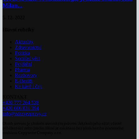
Milan...
5. 12. 2022
Hlavní rubriky
Aktuality
Zdravotnictví
Politika
Sociální věci
Pojištění
Pharma
Rozhovory
E-Health
Ke kávě i čaji
KONTAKT
+420 777 264 528
+420 606 831 394
info@zdravezpravy.cz
Obsah serveru je chráněn autorským právem. Jakékoli jeho užití včetně
publikování nebo jiného šíření je zakázáno bez předchozího písemného
souhlasu Copywrite Company s.r.o.