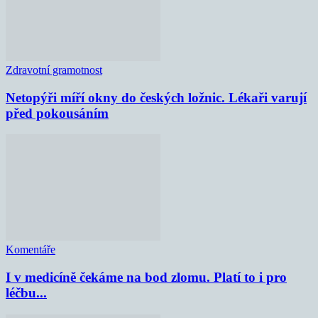
Zdravotní gramotnost
Netopýři míří okny do českých ložnic. Lékaři varují
před pokousáním
Komentáře
I v medicíně čekáme na bod zlomu. Platí to i pro
léčbu...