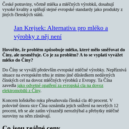
České potraviny, včetně mléka a mléčných výrobků, dosahují
vysoké kvality a splňují stejné evropské standardy jako produkty z
jiných členských států.
Jan Krejsek: Alternativa pro mléko a
výrobky z něj není
Hovoříte, že problém způsobuje mléko, které mělo směřovat do
Číny, ale nesměřuje. Co je za problém? A to se vyplatí vyvážet
mléko do Číny?
Do Číny se vyváží především evropské mléčné výrobky. Nepříznivá
situace na evropském trhu je mimo jiné důsledkem nedávných
čínských cel na dovoz mléčných výrobků z Evropy. Ta Čína
zavedla
jako odvetné opatření za evropská cla na dovoz
elektromobilů z Číny
.
Koncem loňského roku přesahovala čínská cla 40 procent. V
polovině února sice Čína oznámila jejich snížení na necelých 12
procent, trh se ale zatím výrazněji nerozhýbal a přebytky mléčné
suroviny na něm zůstávají.
Co jsou reálné ceny