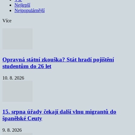
Nejlepší
Nejpopulárnější
Více
Opravná státní zkouška? Stát hradí pojištění
studentům do 26 let
10. 8. 2026
15. srpna úřady čekají další vlnu migrantů do
španělské Ceuty
9. 8. 2026