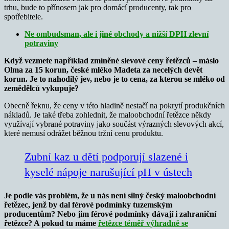
trhu, bude to přínosem jak pro domácí producenty, tak pro
spotřebitele.
Ne ombudsman, ale i jiné obchody a nižší DPH zlevní
potraviny
Když vezmete například zmíněné slevové ceny řetězců – máslo
Olma za 15 korun, české mléko Madeta za necelých devět
korun. Je to nahodilý jev, nebo je to cena, za kterou se mléko od
zemědělců vykupuje?
Obecně řeknu, že ceny v této hladině nestačí na pokrytí produkčních
nákladů. Je také třeba zohlednit, že maloobchodní řetězce někdy
využívají vybrané potraviny jako součást výrazných slevových akcí,
které nemusí odrážet běžnou tržní cenu produktu.
Zubní kaz u dětí podporují slazené i
kyselé nápoje narušující pH v ústech
Je podle vás problém, že u nás není silný český maloobchodní
řetězec, jenž by dal férové podmínky tuzemským
producentům? Nebo jim férové podmínky dávají i zahraniční
řetězce? A pokud tu máme
řetězce téměř výhradně se