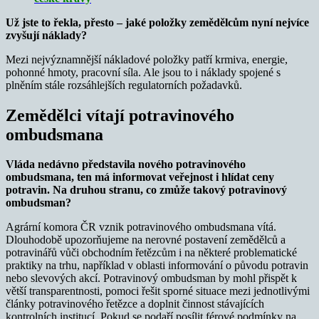
Už jste to řekla, přesto –
jaké položky zemědělcům nyní nejvíce
zvyšují náklady?
Mezi nejvýznamnější nákladové položky patří krmiva, energie,
pohonné hmoty, pracovní síla. Ale jsou to i náklady spojené s
plněním stále rozsáhlejších regulatorních požadavků.
Zemědělci vítají potravinového
ombudsmana
Vláda nedávno představila nového potravinového
ombudsmana, ten má informovat veřejnost i hlídat ceny
potravin. Na druhou stranu, co zmůže takový potravinový
ombudsman?
Agrární komora ČR vznik potravinového ombudsmana vítá.
Dlouhodobě upozorňujeme na nerovné postavení zemědělců a
potravinářů vůči obchodním řetězcům i na některé problematické
praktiky na trhu, například v oblasti informování o původu potravin
nebo slevových akcí. Potravinový ombudsman by mohl přispět k
větší transparentnosti, pomoci řešit sporné situace mezi jednotlivými
články potravinového řetězce a doplnit činnost stávajících
kontrolních institucí. Pokud se podaří posílit férové podmínky na