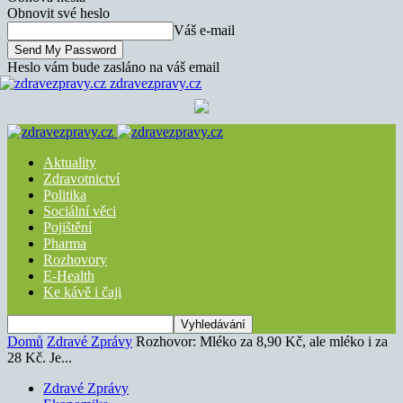
Obnovit své heslo
Váš e-mail
Heslo vám bude zasláno na váš email
zdravezpravy.cz
Aktuality
Zdravotnictví
Politika
Sociální věci
Pojištění
Pharma
Rozhovory
E-Health
Ke kávě i čaji
Domů
Zdravé Zprávy
Rozhovor: Mléko za 8,90 Kč, ale mléko i za
28 Kč. Je...
Zdravé Zprávy