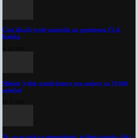
Část lékařů tvrdě zaútočila na prezidenta ČLK
Kubka
6. 12. 2021
Ministr Válek ocenil domov pro seniory za 70 000
měsíčně
10. 3. 2023
To, co se stalo ve stomatologii, je šílená ostuda, říká