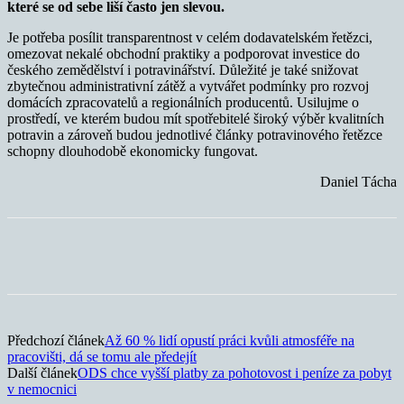
které se od sebe liší často jen slevou.
Je potřeba posílit transparentnost v celém dodavatelském řetězci,
omezovat nekalé obchodní praktiky a podporovat investice do
českého zemědělství i potravinářství. Důležité je také snižovat
zbytečnou administrativní zátěž a vytvářet podmínky pro rozvoj
domácích zpracovatelů a regionálních producentů. Usilujme o
prostředí, ve kterém budou mít spotřebitelé široký výběr kvalitních
potravin a zároveň budou jednotlivé články potravinového řetězce
schopny dlouhodobě ekonomicky fungovat.
Daniel Tácha
Předchozí článek
Až 60 % lidí opustí práci kvůli atmosféře na
pracovišti, dá se tomu ale předejít
Další článek
ODS chce vyšší platby za pohotovost i peníze za pobyt
v nemocnici