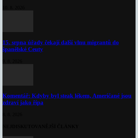
10. 8. 2026
15. srpna úřady čekají další vlnu migrantů do
španělské Ceuty
9. 8. 2026
Komentář: Kdyby byl steak lékem, Američané jsou
zdraví jako řípa
8. 8. 2026
NEJDISKUTOVANĚJŠÍ ČLÁNKY