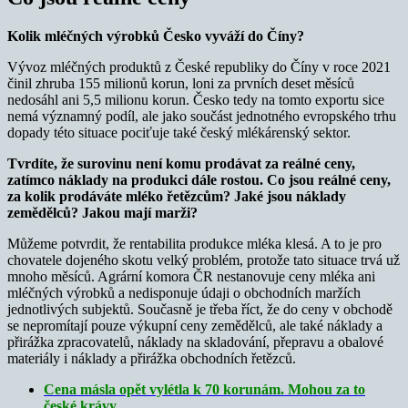
Kolik mléčných výrobků Česko vyváží do Číny?
Vývoz mléčných produktů z České republiky do Číny v roce 2021
činil zhruba 155 milionů korun, loni za prvních deset měsíců
nedosáhl ani 5,5 milionu korun. Česko tedy na tomto exportu sice
nemá významný podíl, ale jako součást jednotného evropského trhu
dopady této situace pociťuje také český mlékárenský sektor.
Tvrdíte, že surovinu není komu prodávat za reálné ceny,
zatímco náklady na produkci dále rostou. Co jsou reálné ceny,
za kolik prodáváte mléko řetězcům? Jaké jsou náklady
zemědělců? Jakou mají marži?
Můžeme potvrdit, že rentabilita produkce mléka klesá. A to je pro
chovatele dojeného skotu velký problém, protože tato situace trvá už
mnoho měsíců. Agrární komora ČR nestanovuje ceny mléka ani
mléčných výrobků a nedisponuje údaji o obchodních maržích
jednotlivých subjektů. Současně je třeba říct, že do ceny v obchodě
se nepromítají pouze výkupní ceny zemědělců, ale také náklady a
přirážka zpracovatelů, náklady na skladování, přepravu a obalové
materiály i náklady a přirážka obchodních řetězců.
Cena másla opět vylétla k 70 korunám. Mohou za to
české krávy