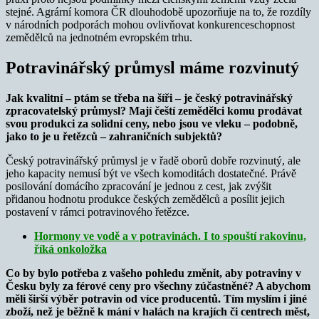
stejné. Agrární komora ČR dlouhodobě upozorňuje na to, že rozdíly
v národních podporách mohou ovlivňovat konkurenceschopnost
zemědělců na jednotném evropském trhu.
Potravinářský průmysl máme rozvinutý
Jak kvalitní – ptám se třeba na šíři – je český potravinářský
zpracovatelský průmysl? Mají čeští zemědělci komu prodávat
svou produkci za solidní ceny, nebo jsou ve vleku – podobně,
jako to je u řetězců – zahraničních subjektů?
Český potravinářský průmysl je v řadě oborů dobře rozvinutý, ale
jeho kapacity nemusí být ve všech komoditách dostatečné. Právě
posilování domácího zpracování je jednou z cest, jak zvýšit
přidanou hodnotu produkce českých zemědělců a posílit jejich
postavení v rámci potravinového řetězce.
Hormony ve vodě a v potravinách. I to spouští rakovinu,
říká onkoložka
Co by bylo potřeba z vašeho pohledu změnit, aby potraviny v
Česku byly za férové ceny pro všechny zúčastněné? A abychom
měli širší výběr potravin od více producentů. Tím myslím i jiné
zboží, než je běžně k mání v halách na krajích či centrech měst,