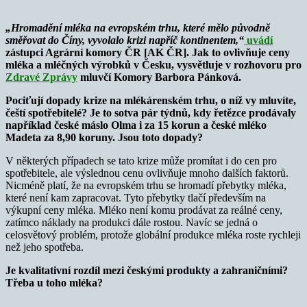
„Hromadění mléka na evropském trhu, které mělo původně
směřovat do Číny, vyvolalo krizi napříč kontinentem,“
uvádí
zástupci Agrární komory ČR [AK ČR]. Jak to ovlivňuje ceny
mléka a mléčných výrobků v Česku, vysvětluje v rozhovoru pro
Zdravé Zprávy
mluvčí Komory Barbora Pánková.
Pociťují dopady krize na mlékárenském trhu, o níž vy mluvíte,
čeští spotřebitelé? Je to sotva pár týdnů, kdy řetězce prodávaly
například české máslo Olma i za 15 korun a české mléko
Madeta za 8,90 koruny. Jsou toto dopady?
V některých případech se tato krize může promítat i do cen pro
spotřebitele, ale výslednou cenu ovlivňuje mnoho dalších faktorů.
Nicméně platí, že na evropském trhu se hromadí přebytky mléka,
které není kam zapracovat. Tyto přebytky tlačí především na
výkupní ceny mléka. Mléko není komu prodávat za reálné ceny,
zatímco náklady na produkci dále rostou. Navíc se jedná o
celosvětový problém, protože globální produkce mléka roste rychleji
než jeho spotřeba.
Je kvalitativní rozdíl mezi českými produkty a zahraničními?
Třeba u toho mléka?