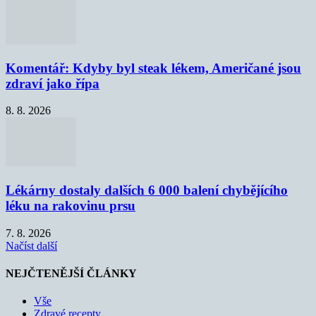
Komentář: Kdyby byl steak lékem, Američané jsou
zdraví jako řípa
8. 8. 2026
Lékárny dostaly dalších 6 000 balení chybějícího
léku na rakovinu prsu
7. 8. 2026
Načíst další
NEJČTENĚJŠÍ ČLÁNKY
Vše
Zdravé recepty