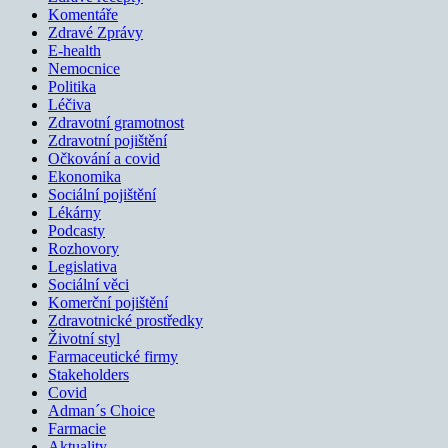
Komentáře
Zdravé Zprávy
E-health
Nemocnice
Politika
Léčiva
Zdravotní gramotnost
Zdravotní pojištění
Očkování a covid
Ekonomika
Sociální pojištění
Lékárny
Podcasty
Rozhovory
Legislativa
Sociální věci
Komerční pojištění
Zdravotnické prostředky
Životní styl
Farmaceutické firmy
Stakeholders
Covid
Adman´s Choice
Farmacie
Aktuality