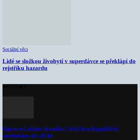
Sociální věci
Lidé se složkou živobytí v superdávce se překlápí do
rejstříku hazardu
NOVINKY
Opravná státní zkouška? Stát hradí pojištění
studentům do 26 let