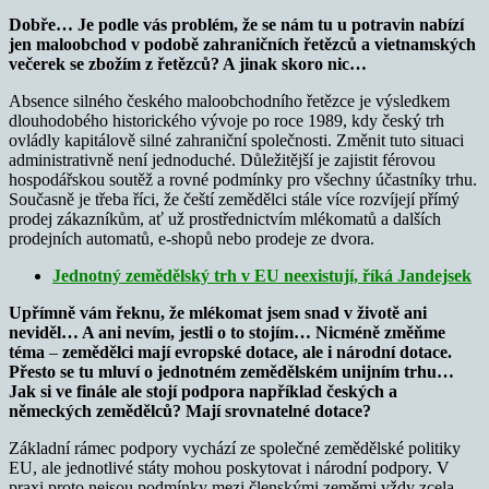
Dobře… Je podle vás problém, že se nám tu u potravin nabízí
jen maloobchod v podobě zahraničních řetězců a vietnamských
večerek se zbožím z řetězců? A jinak skoro nic…
Absence silného českého maloobchodního řetězce je výsledkem
dlouhodobého historického vývoje po roce 1989, kdy český trh
ovládly kapitálově silné zahraniční společnosti. Změnit tuto situaci
administrativně není jednoduché. Důležitější je zajistit férovou
hospodářskou soutěž a rovné podmínky pro všechny účastníky trhu.
Současně je třeba říci, že čeští zemědělci stále více rozvíjejí přímý
prodej zákazníkům, ať už prostřednictvím mlékomatů a dalších
prodejních automatů, e-shopů nebo prodeje ze dvora.
Jednotný zemědělský trh v EU neexistují, říká Jandejsek
Upřímně vám řeknu, že mlékomat jsem snad v životě ani
neviděl… A ani nevím, jestli o to stojím…
Nicméně změňme
téma
–
zemědělci mají evropské dotace, ale i národní dotace.
Přesto se tu mluví o jednotném zemědělském unijním trhu…
Jak si ve finále ale stojí podpora například českých a
německých zemědělců? Mají srovnatelné dotace?
Základní rámec podpory vychází ze společné zemědělské politiky
EU, ale jednotlivé státy mohou poskytovat i národní podpory. V
praxi proto nejsou podmínky mezi členskými zeměmi vždy zcela