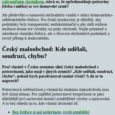
zahraničním vlastníkem
, stává se, že upřednostňuje potraviny
[třeba i mléko] ze své domovské země?
Jde především o nastavení obchodních vztahů v rámci dodavatelsko-
odběratelského řetězce. Pro české producenty je důležité, aby
podmínky byly transparentní, nediskriminační a aby měli reálnou
možnost dostat své výrobky na pulty obchodů. Nejde primárně o
národnost vlastníka řetězce, ale o férovost obchodních podmínek a
rovný přístup k dodavatelům.
Český maloobchod: Kde udělali,
soudruzi, chybu?
Proč vlastně v Česku nemáme silný český maloobchod s
potravinami, jako mají v jiných zemích? „Kde udělali, soudruzi,
chybu“, pokud bych parafrázoval známé rčení? A dá se to
napravit?
Potravinová soběstačnost a vlastnická struktura maloobchodu jsou
dvě různá témata. Pro zajištění potravinové bezpečnosti se jako
důležitější jeví zachování domácí zemědělské výroby a zpracování.
A to bez ohledu na to, kdo vlastní obchodní síť.
Bez řetězce si ani neškrtnete, tvrdí zemědělci