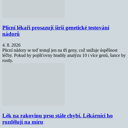
Plicní lékaři prosazují širší genetické testování
nádorů
4. 8. 2026
Plicní nádory se teď testují jen na tři geny, což snižuje úspěšnost
léčby. Pokud by pojišťovny hradily analýzu 10 i více genů, šance by
rostly.
Lék na rakovinu prsu stále chybí. Lékárníci ho
rozdělují na míru