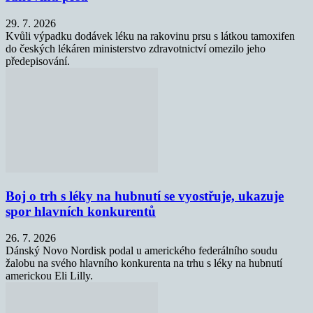
29. 7. 2026
Kvůli výpadku dodávek léku na rakovinu prsu s látkou tamoxifen
do českých lékáren ministerstvo zdravotnictví omezilo jeho
předepisování.
Boj o trh s léky na hubnutí se vyostřuje, ukazuje
spor hlavních konkurentů
26. 7. 2026
Dánský Novo Nordisk podal u amerického federálního soudu
žalobu na svého hlavního konkurenta na trhu s léky na hubnutí
americkou Eli Lilly.