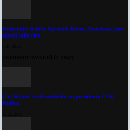
Komentář: Kdyby byl steak lékem, Američané jsou
zdraví jako řípa
8. 8. 2026
NEJDISKUTOVANĚJŠÍ ČLÁNKY
Část lékařů tvrdě zaútočila na prezidenta ČLK
Kubka
6. 12. 2021