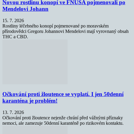
Novou rostlinu konopí ve FNUSA pojmenovali po
Mendelovi Johann
15. 7. 2026
Rostliny léčebného konopí pojmenované po moravském
přírodovědci Gregoru Johannovi Mendelovi mají vyrovnaný obsah
THC a CBD.
Očkování proti žloutence se vyplatí. I jen 50denní
karanténa je problém!
13. 7. 2026
Očkování proti žloutence nejenže chrání před vážnými příznaky
nemoci, ale zamezuje 50denní karanténě po rizikovém kontaktu.