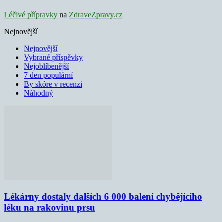
Léčivé přípravky
na
ZdraveZpravy.cz
Nejnovější
Nejnovější
Vybrané příspěvky
Nejoblíbenější
7 den populární
By skóre v recenzi
Náhodný
Lékárny dostaly dalších 6 000 balení chybějícího
léku na rakovinu prsu