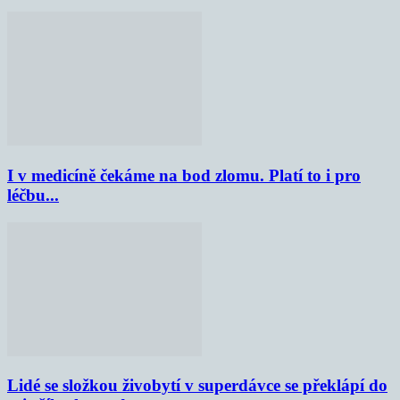
I v medicíně čekáme na bod zlomu. Platí to i pro
léčbu...
Lidé se složkou živobytí v superdávce se překlápí do