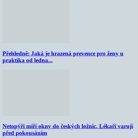
Přehledně: Jaká je hrazená prevence pro ženy u
praktika od ledna...
Netopýři míří okny do českých ložnic. Lékaři varují
před pokousáním