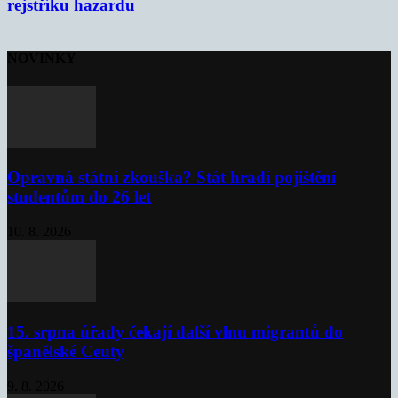
rejstříku hazardu
NOVINKY
Opravná státní zkouška? Stát hradí pojištění
studentům do 26 let
10. 8. 2026
15. srpna úřady čekají další vlnu migrantů do
španělské Ceuty
9. 8. 2026