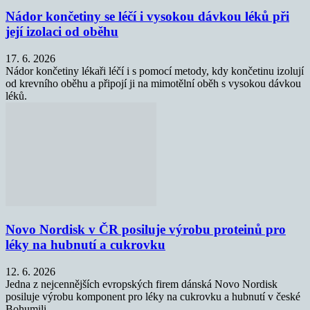
Nádor končetiny se léčí i vysokou dávkou léků při
její izolaci od oběhu
17. 6. 2026
Nádor končetiny lékaři léčí i s pomocí metody, kdy končetinu izolují
od krevního oběhu a připojí ji na mimotělní oběh s vysokou dávkou
léků.
Novo Nordisk v ČR posiluje výrobu proteinů pro
léky na hubnutí a cukrovku
12. 6. 2026
Jedna z nejcennějších evropských firem dánská Novo Nordisk
posiluje výrobu komponent pro léky na cukrovku a hubnutí v české
Bohumili.