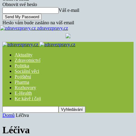
Obnovit své heslo
Váš e-mail
Heslo vám bude zasláno na váš email
zdravezpravy.cz
Aktuality
Zdravotnictví
Politika
Sociální věci
Pojištění
Pharma
Rozhovory
E-Health
Ke kávě i čaji
Domů
Léčiva
Léčiva