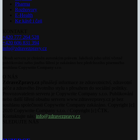
Pharma
Rozhovory
E-Health
Ke kávě i čaji
KONTAKT
+420 777 264 528
+420 606 831 394
info@zdravezpravy.cz
Obsah serveru je chráněn autorským právem. Jakékoli jeho užití včetně
publikování nebo jiného šíření je zakázáno bez předchozího písemného
souhlasu Copywrite Company s.r.o.
O NÁS
ZdraveZpravy.cz
přinášejí informace ze zdravotnictví, zdravotní
péče a zdravého životního stylu s přesahem do sociální politiky.
Provozovatelem serveru je Copywrite Company s.r.o. Publikování
nebo další šíření obsahu serveru www.zdravezpravy.cz je bez
souhlasu společnosti Copywrite Company zakázáno. Copyright [c]
2020 Copywrite Company s.r.o. / Copyright [c] ČTK.
Kontaktujte nás:
info@zdravezpravy.cz
SLEDUJTE NÁS