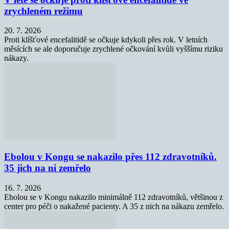
zrychleném režimu
20. 7. 2026
Proti klíšťové encefalitidě se očkuje kdykoli přes rok. V letních
měsících se ale doporučuje zrychlené očkování kvůli vyššímu riziku
nákazy.
Ebolou v Kongu se nakazilo přes 112 zdravotníků.
35 jich na ni zemřelo
16. 7. 2026
Ebolou se v Kongu nakazilo minimálně 112 zdravotníků, většinou z
center pro péči o nakažené pacienty. A 35 z nich na nákazu zemřelo.