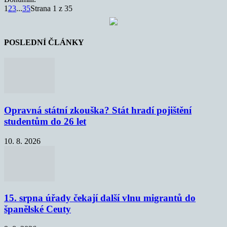
1
2
3
...
35
Strana 1 z 35
POSLEDNÍ ČLÁNKY
Opravná státní zkouška? Stát hradí pojištění
studentům do 26 let
10. 8. 2026
15. srpna úřady čekají další vlnu migrantů do
španělské Ceuty