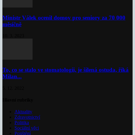
Ministr Válek ocenil domov pro seniory za 70 000
měsíčně
10. 3. 2023
To, co se stalo ve stomatologii, je šílená ostuda, říká
Milan...
5. 12. 2022
Hlavní rubriky
Aktuality
Zdravotnictví
Politika
Sociální věci
Pojištění