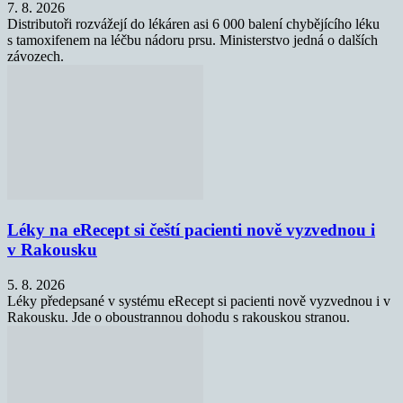
7. 8. 2026
Distributoři rozvážejí do lékáren asi 6 000 balení chybějícího léku
s tamoxifenem na léčbu nádoru prsu. Ministerstvo jedná o dalších
závozech.
Léky na eRecept si čeští pacienti nově vyzvednou i
v Rakousku
5. 8. 2026
Léky předepsané v systému eRecept si pacienti nově vyzvednou i v
Rakousku. Jde o oboustrannou dohodu s rakouskou stranou.