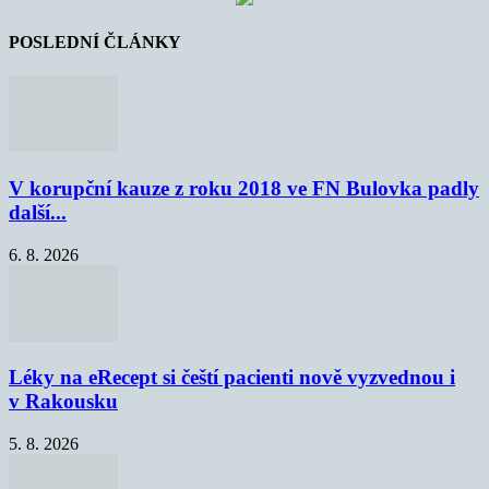
POSLEDNÍ ČLÁNKY
V korupční kauze z roku 2018 ve FN Bulovka padly
další...
6. 8. 2026
Léky na eRecept si čeští pacienti nově vyzvednou i
v Rakousku
5. 8. 2026