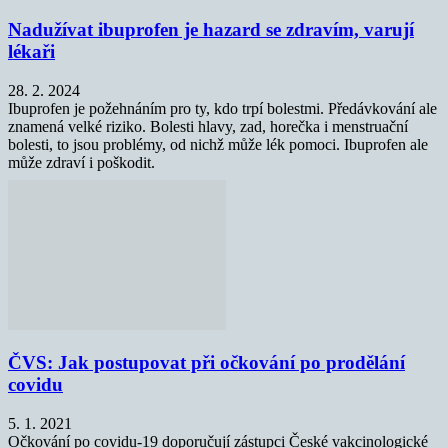
Nadužívat ibuprofen je hazard se zdravím, varují
lékaři
28. 2. 2024
Ibuprofen je požehnáním pro ty, kdo trpí bolestmi. Předávkování ale
znamená velké riziko. Bolesti hlavy, zad, horečka i menstruační
bolesti, to jsou problémy, od nichž může lék pomoci. Ibuprofen ale
může zdraví i poškodit.
ČVS: Jak postupovat při očkování po prodělání
covidu
5. 1. 2021
Očkování po covidu-19 doporučují zástupci České vakcinologické