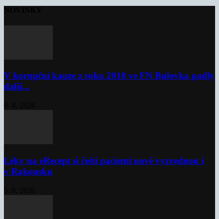
NOVINKY
V korupční kauze z roku 2018 ve FN Bulovka padly
další...
6. 8. 2026
Léky na eRecept si čeští pacienti nově vyzvednou i
v Rakousku
5. 8. 2026