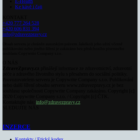
E-Health
Ke kávě i čaji
KONTAKT
+420 777 264 528
+420 606 831 394
info@zdravezpravy.cz
Obsah serveru je chráněn autorským právem. Jakékoli jeho užití včetně
publikování nebo jiného šíření je zakázáno bez předchozího písemného
souhlasu Copywrite Company s.r.o.
O NÁS
ZdraveZpravy.cz
přinášejí informace ze zdravotnictví, zdravotní
péče a zdravého životního stylu s přesahem do sociální politiky.
Provozovatelem serveru je Copywrite Company s.r.o. Publikování
nebo další šíření obsahu serveru www.zdravezpravy.cz je bez
souhlasu společnosti Copywrite Company zakázáno. Copyright [c]
2020 Copywrite Company s.r.o. / Copyright [c] ČTK.
Kontaktujte nás:
info@zdravezpravy.cz
SLEDUJTE NÁS
INZERCE
Kontakty / Etický kodex