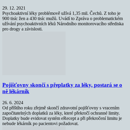
29. 12. 2021
Psychoaktivní léky problémově užívá 1,35 mil. Čechů. Z toho je
900 tisíc žen a 430 tisíc mužů. Uvádí to Zpráva o problematickém
užívání psychoaktivních léků Národního monitorovacího střediska
pro drogy a závislosti.
Pojišťovny skončí s přeplatky za léky, postará se o
ně lékárník
26. 6. 2024
Od příštího roku zřejmě skončí zdravotní pojišťovny s vracením
započitatelných doplatků za léky, které překročí ochranné limity.
Doplatky bude evidovat systém eRecept a při překročení limitu je
nebude lékárník po pacientovi požadovat.