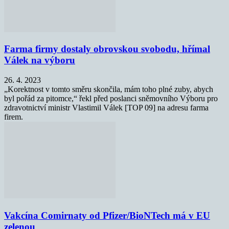
Farma firmy dostaly obrovskou svobodu, hřímal
Válek na výboru
26. 4. 2023
„Korektnost v tomto směru skončila, mám toho plné zuby, abych
byl pořád za pitomce,“ řekl před poslanci sněmovního Výboru pro
zdravotnictví ministr Vlastimil Válek [TOP 09] na adresu farma
firem.
Vakcína Comirnaty od Pfizer/BioNTech má v EU
zelenou