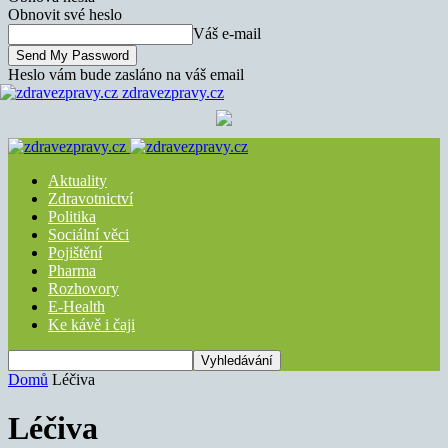
Obnovit své heslo
Váš e-mail
Heslo vám bude zasláno na váš email
zdravezpravy.cz
Aktuality
Zdravotnictví
Politika
Sociální věci
Pojištění
Pharma
Rozhovory
E-Health
Ke kávě i čaji
Domů
Léčiva
Léčiva