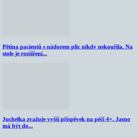
Pětina pacientů s nádorem plic nikdy nekouřila. Na
stole je rozšíření...
Juchelka zvažuje vyšší příspěvek na péči 4+. Jasno
má být do...