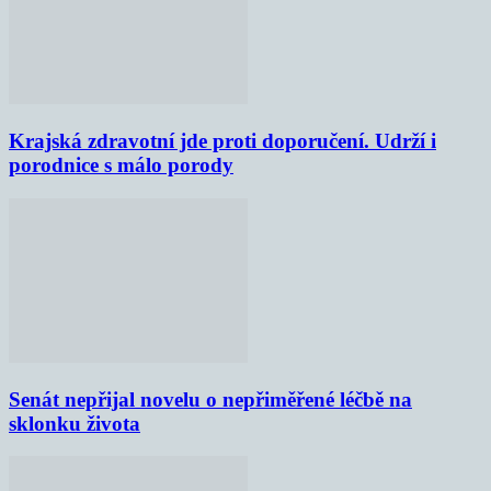
Krajská zdravotní jde proti doporučení. Udrží i
porodnice s málo porody
Senát nepřijal novelu o nepřiměřené léčbě na
sklonku života