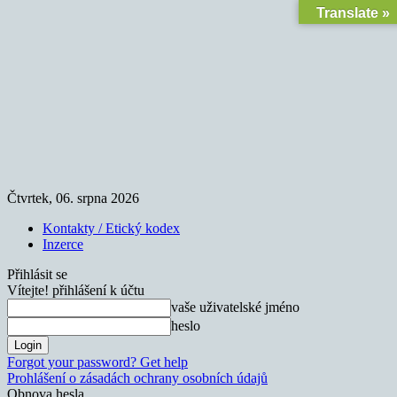
Translate »
Čtvrtek, 06. srpna 2026
Kontakty / Etický kodex
Inzerce
Přihlásit se
Vítejte! přihlášení k účtu
vaše uživatelské jméno
heslo
Forgot your password? Get help
Prohlášení o zásadách ochrany osobních údajů
Obnova hesla