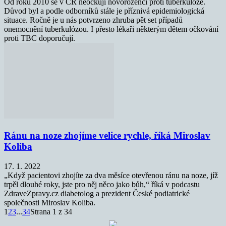
Od roku 2010 se v ČR neočkují novorozenci proti tuberkulóze.
Důvod byl a podle odborníků stále je příznivá epidemiologická
situace. Ročně je u nás potvrzeno zhruba pět set případů
onemocnění tuberkulózou. I přesto lékaři některým dětem očkování
proti TBC doporučují.
Ránu na noze zhojíme velice rychle, říká Miroslav
Koliba
17. 1. 2022
„Když pacientovi zhojíte za dva měsíce otevřenou ránu na noze, jíž
trpěl dlouhé roky, jste pro něj něco jako bůh,“ říká v podcastu
ZdraveZpravy.cz diabetolog a prezident České podiatrické
společnosti Miroslav Koliba.
1
2
3
...
34
Strana 1 z 34