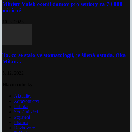
Ministr Válek ocenil domov pro seniory za 70 000
měsíčně
10. 3. 2023
To, co se stalo ve stomatologii, je šílená ostuda, říká
Milan...
5. 12. 2022
Hlavní rubriky
Aktuality
Zdravotnictví
Politika
Sociální věci
Pojištění
Pharma
Rozhovory