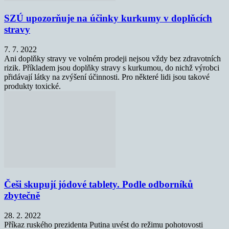
SZÚ upozorňuje na účinky kurkumy v doplňcích
stravy
7. 7. 2022
Ani doplňky stravy ve volném prodeji nejsou vždy bez zdravotních
rizik. Příkladem jsou doplňky stravy s kurkumou, do nichž výrobci
přidávají látky na zvýšení účinnosti. Pro některé lidi jsou takové
produkty toxické.
Češi skupují jódové tablety. Podle odborníků
zbytečně
28. 2. 2022
Příkaz ruského prezidenta Putina uvést do režimu pohotovosti