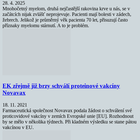
28. 4. 2025
Mnohočetný myelom, druhá nejčastější rakovina krve u nás, se v
začátcích nijak zvlášť neprojevuje. Pacienti mají bolesti v zádech,
žebrech. Jelikož je průměrný věk pacienta 70 let, přisuzují často
příznaky myelomu stárnutí. A to je problém.
EK zřejmě již brzy schválí proteinové vakcíny
Novavax
18. 11. 2021
Farmaceutická společnost Novavax podala žádost o schválení své
proticovidové vakcíny v zemích Evropské unie [EU]. Rozhodnout
by se mělo v několika týdnech. Při kladném výsledku se stane pátou
vakcínou v EU.