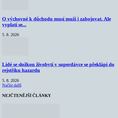
O výchovné k důchodu musí muži i zabojovat. Ale
vyplatí se...
5. 8. 2026
Lidé se složkou živobytí v superdávce se překlápí do
rejstříku hazardu
5. 8. 2026
Načíst další
NEJČTENĚJŠÍ ČLÁNKY