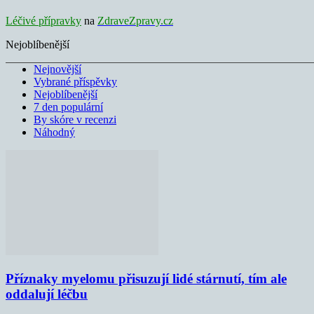
Léčivé přípravky
na
ZdraveZpravy.cz
Nejoblíbenější
Nejnovější
Vybrané příspěvky
Nejoblíbenější
7 den populární
By skóre v recenzi
Náhodný
Příznaky myelomu přisuzují lidé stárnutí, tím ale
oddalují léčbu