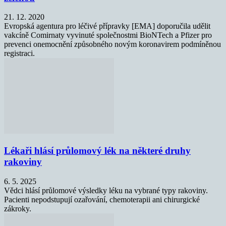
21. 12. 2020
Evropská agentura pro léčivé přípravky [EMA] doporučila udělit
vakcíně Comirnaty vyvinuté společnostmi BioNTech a Pfizer pro
prevenci onemocnění způsobného novým koronavirem podmíněnou
registraci.
Lékaři hlásí průlomový lék na některé druhy
rakoviny
6. 5. 2025
Vědci hlásí průlomové výsledky léku na vybrané typy rakoviny.
Pacienti nepodstupují ozařování, chemoterapii ani chirurgické
zákroky.