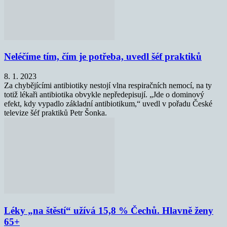
Neléčíme tím, čím je potřeba, uvedl šéf praktiků
8. 1. 2023
Za chybějícími antibiotiky nestojí vlna respiračních nemocí, na ty
totiž lékaři antibiotika obvykle nepředepisují. „Jde o dominový
efekt, kdy vypadlo základní antibiotikum,“ uvedl v pořadu České
televize šéf praktiků Petr Šonka.
Léky „na štěstí“ užívá 15,8 % Čechů. Hlavně ženy
65+