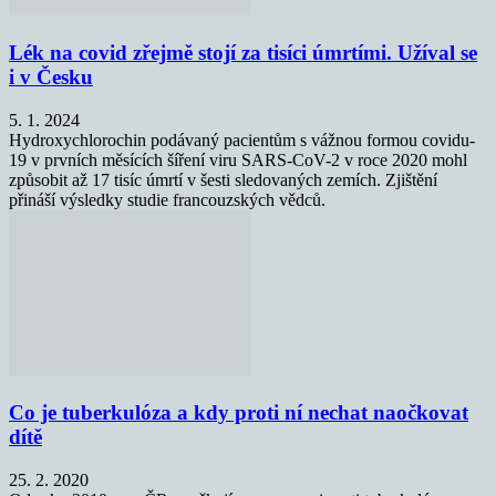
Lék na covid zřejmě stojí za tisíci úmrtími. Užíval se
i v Česku
5. 1. 2024
Hydroxychlorochin podávaný pacientům s vážnou formou covidu-
19 v prvních měsících šíření viru SARS-CoV-2 v roce 2020 mohl
způsobit až 17 tisíc úmrtí v šesti sledovaných zemích. Zjištění
přináší výsledky studie francouzských vědců.
Co je tuberkulóza a kdy proti ní nechat naočkovat
dítě
25. 2. 2020