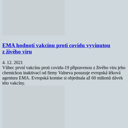
EMA hodnotí vakcínu proti covidu vyvinutou
z živého viru
4. 12. 2021
Vůbec první vakcínu proti covidu-19 připravenou z živého viru jeho
chemickou inaktivací od firmy Valneva posuzuje evropská léková
agentura EMA. Evropská komise si objednala až 60 milionů dávek
této vakcíny.