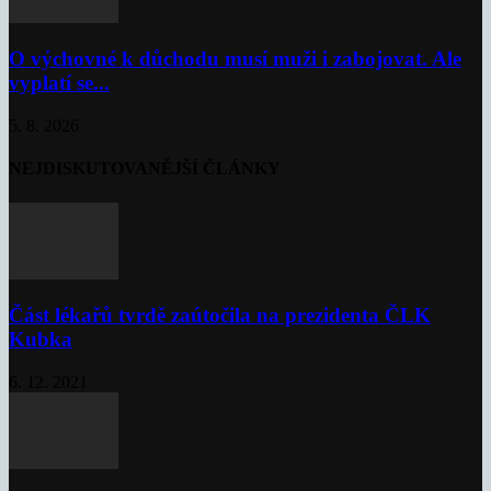
O výchovné k důchodu musí muži i zabojovat. Ale
vyplatí se...
5. 8. 2026
NEJDISKUTOVANĚJŠÍ ČLÁNKY
Část lékařů tvrdě zaútočila na prezidenta ČLK
Kubka
6. 12. 2021