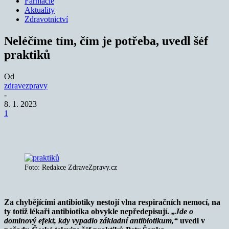
Farmacie
Aktuality
Zdravotnictví
Neléčíme tím, čím je potřeba, uvedl šéf
praktiků
Od
zdravezpravy
-
8. 1. 2023
1
Foto: Redakce ZdraveZpravy.cz
Za chybějícími antibiotiky nestojí vlna respiračních nemocí, na
ty totiž lékaři antibiotika obvykle nepředepisují.
„Jde o
dominový efekt, kdy vypadlo základní antibiotikum,
“
uvedl v