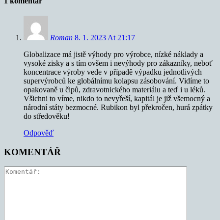
1 komentář
Roman
8. 1. 2023 At 21:17
Globalizace má jistě výhody pro výrobce, nízké náklady a
vysoké zisky a s tím ovšem i nevýhody pro zákazníky, neboť
koncentrace výroby vede v případě výpadku jednotlivých
supervýrobců ke globálnímu kolapsu zásobování. Vidíme to
opakovaně u čipů, zdravotnického materiálu a teď i u léků.
Všichni to víme, nikdo to nevyřeší, kapitál je již všemocný a
národní státy bezmocné. Rubikon byl překročen, hurá zpátky
do středověku!
Odpověď
KOMENTÁŘ