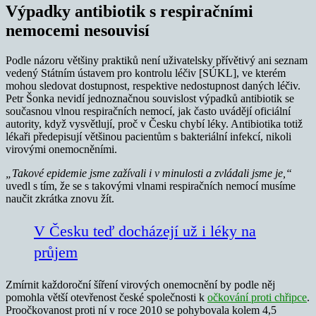
Výpadky antibiotik s respiračními
nemocemi nesouvisí
Podle názoru většiny praktiků není uživatelsky přívětivý ani seznam
vedený Státním ústavem pro kontrolu léčiv [SÚKL], ve kterém
mohou sledovat dostupnost, respektive nedostupnost daných léčiv.
Petr Šonka nevidí jednoznačnou souvislost výpadků antibiotik se
současnou vlnou respiračních nemocí, jak často uvádějí oficiální
autority, když vysvětlují, proč v Česku chybí léky. Antibiotika totiž
lékaři předepisují většinou pacientům s bakteriální infekcí, nikoli
virovými onemocněními.
„Takové epidemie jsme zažívali i v minulosti a zvládali jsme je,“
uvedl s tím, že se s takovými vlnami respiračních nemocí musíme
naučit zkrátka znovu žít.
V Česku teď docházejí už i léky na
průjem
Zmírnit každoroční šíření virových onemocnění by podle něj
pomohla větší otevřenost české společnosti k
očkování proti chřipce
.
Proočkovanost proti ní v roce 2010 se pohybovala kolem 4,5