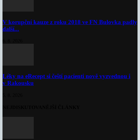
V korupční kauze z roku 2018 ve FN Bulovka padly
další...
6. 8. 2026
Léky na eRecept si čeští pacienti nově vyzvednou i
v Rakousku
5. 8. 2026
NEJDISKUTOVANĚJŠÍ ČLÁNKY