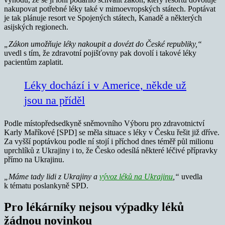
nakupovat potřebné léky také v mimoevropských státech. Poptávat
je tak plánuje resort ve Spojených státech, Kanadě a některých
asijských regionech.
„Zákon umožňuje léky nakoupit a dovézt do České republiky,“
uvedl s tím, že zdravotní pojišťovny pak dovolí i takové léky
pacientům zaplatit.
Léky dochází i v Americe, někde už
jsou na příděl
Podle místopředsedkyně sněmovního Výboru pro zdravotnictví
Karly Maříkové [SPD] se měla situace s léky v Česku řešit již dříve.
Za vyšší poptávkou podle ní stojí i příchod dnes téměř půl milionu
uprchlíků z Ukrajiny i to, že Česko odesílá některé léčivé přípravky
přímo na Ukrajinu.
„Máme tady lidi z Ukrajiny a
vývoz léků na Ukrajinu
,“
uvedla
k tématu poslankyně SPD.
Pro lékárníky nejsou výpadky léků
žádnou novinkou