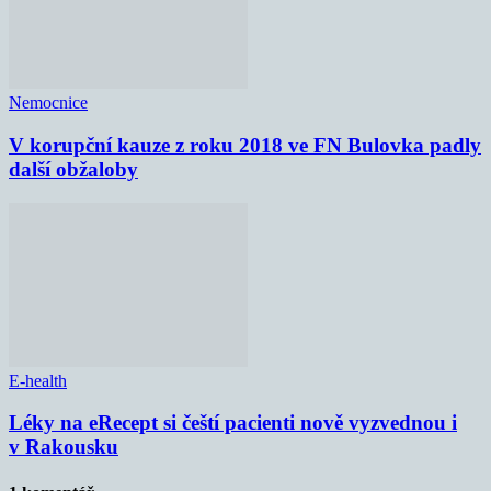
Nemocnice
V korupční kauze z roku 2018 ve FN Bulovka padly
další obžaloby
E-health
Léky na eRecept si čeští pacienti nově vyzvednou i
v Rakousku