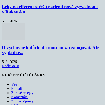
Léky na eRecept si čeští pacienti nově vyzvednou i
v Rakousku
5. 8. 2026
O výchovné k důchodu musí muži i zabojovat. Ale
vyplatí se...
5. 8. 2026
Načíst další
NEJČTENĚJŠÍ ČLÁNKY
Vše
E-health
Zdravé recepty
Komentáře
Zdravé Zprávy