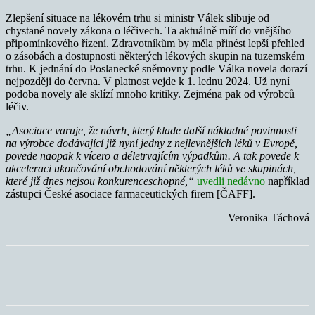
Zlepšení situace na lékovém trhu si ministr Válek slibuje od
chystané novely zákona o léčivech. Ta aktuálně míří do vnějšího
připomínkového řízení. Zdravotníkům by měla přinést lepší přehled
o zásobách a dostupnosti některých lékových skupin na tuzemském
trhu. K jednání do Poslanecké sněmovny podle Válka novela dorazí
nejpozději do června. V platnost vejde k 1. lednu 2024. Už nyní
podoba novely ale sklízí mnoho kritiky. Zejména pak od výrobců
léčiv.
„Asociace varuje, že návrh, který klade další nákladné povinnosti
na výrobce dodávající již nyní jedny z nejlevnějších léků v Evropě,
povede naopak k vícero a déletrvajícím výpadkům.
A tak povede k
akceleraci ukončování obchodování některých léků ve skupinách,
které již dnes nejsou konkurenceschopné,“
uvedli nedávno
například
zástupci České asociace farmaceutických firem [ČAFF].
Veronika Táchová