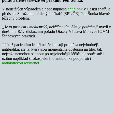
pořadu České televize šéf praktiků Petr Šonka.
V neustálých výpadcích a nedostupnosti
antibiotik
v Česku spatřuje
předseda Sdružení praktických lékařů [SPL ČR] Petr Šonka hlavně
léčebný problém.
„Je to problém i medicínský, neléčíme tím, čím je potřeba,“
uvedl v
dnešním [8.1.] diskuzním pořadu Otázky Václava Moravce [OVM]
šéf českých praktiků.
Jelikož pacientům lékaři nepředepisují pro ně ta nejvhodnější
antibiotika, ale ta, která jsou momentálně dostupná na trhu, tak
nejenže nemohou sáhnout po nejvhodnější léčbě, ale současně s
užitím například širokospektrého antibiotika podporují i
antibiotickou rezistenci
.