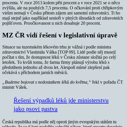
procenta. V roce 2013 kolem pěti procent a v roce 2021 se o něco
zvýšila, ale na pouhých 7,5 procenta. O očkování proti chřipkovým
virům nemají v Česku přitom zájem ani samotní zdravotníci. Ti ho
mají stejně jako například senioři v plných úhradách od zdravotních
pojišťoven. Proočkovanost u nich dosahuje 20 procent.
MZ ČR vidí řešení v legislativní úpravě
Situace na tuzemském lékovém trhu je vážná i podle ministra
zdravotnictví Vlastimila Válka [TOP 09]. Lidé podle něj musejí
počítat s tím, že dostupnost léků v Česku zůstane složitá po celý
letošek. To kvůli tomu, že farma firmy plánují výrobu léků s
předstihem jednoho až dvou let. Alespoň mírné zlepšení pak
očekává s příchodem jarních měsíců.
„Budeme bojovat s nedostatkem léků do května,“
řekl v pořadu ČT
ministr Válek.
Řešení výpadků léků jde ministerstvu
jako psovi pastva
Česká republika má podle něj oproti jiným evropským státům tu
výhodu, že se jí loni podařilo schválit zákon, který resortu dovoluje