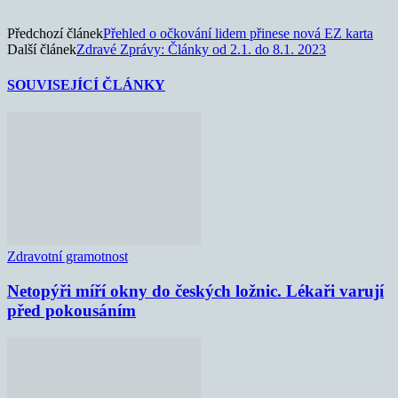
Předchozí článek
Přehled o očkování lidem přinese nová EZ karta
Další článek
Zdravé Zprávy: Články od 2.1. do 8.1. 2023
SOUVISEJÍCÍ ČLÁNKY
Zdravotní gramotnost
Netopýři míří okny do českých ložnic. Lékaři varují
před pokousáním