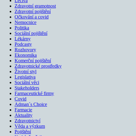
Léčiva
Zdravotní gramotnost
Zdravotní pojištění
Očkování a covid
Nemocnice
Politika
Sociální pojištění
Lékárny
Podcasty
Rozhovory
Ekonomika
Komerční pojištění
Zdravotnické prostředky
Životní styl
Legislativa
Sociální věci
Stakeholders
Farmaceutické firmy
Covid
Adman´s Choice
Farmacie
Aktuality
Zdravotnictví
Věda a výzkum
Pojištění