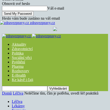
Obnovit své heslo
Váš e-mail
Heslo vám bude zasláno na váš email
zdravezpravy.cz
Aktuality
Zdravotnictví
Politika
Sociální věci
Pojištění
Pharma
Rozhovory
E-Health
Ke kávě i čaji
Domů
Léčiva
Neléčíme tím, čím je potřeba, uvedl šéf praktiků
Léčiva
Lékárny