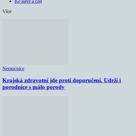
Ke kávě a čaji
Více
Nemocnice
Krajská zdravotní jde proti doporučení. Udrží i
porodnice s málo porody