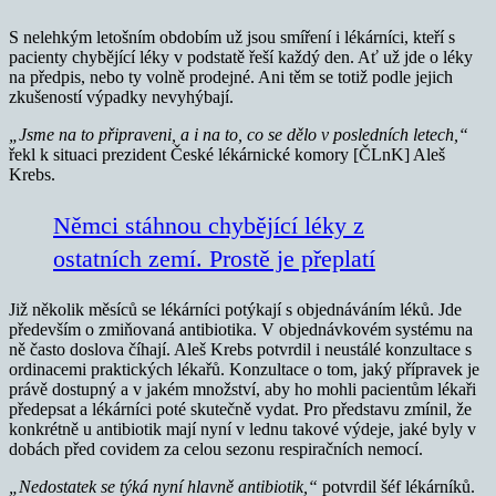
S nelehkým letošním obdobím už jsou smíření i lékárníci, kteří s
pacienty chybějící léky v podstatě řeší každý den. Ať už jde o léky
na předpis, nebo ty volně prodejné. Ani těm se totiž podle jejich
zkušeností výpadky nevyhýbají.
„Jsme na to připraveni, a i na to, co se dělo v posledních letech,“
řekl k situaci prezident České lékárnické komory [ČLnK] Aleš
Krebs.
Němci stáhnou chybějící léky z
ostatních zemí. Prostě je přeplatí
Již několik měsíců se lékárníci potýkají s objednáváním léků. Jde
především o zmiňovaná antibiotika. V objednávkovém systému na
ně často doslova číhají. Aleš Krebs potvrdil i neustálé konzultace s
ordinacemi praktických lékařů. Konzultace o tom, jaký přípravek je
právě dostupný a v jakém množství, aby ho mohli pacientům lékaři
předepsat a lékárníci poté skutečně vydat. Pro představu zmínil, že
konkrétně u antibiotik mají nyní v lednu takové výdeje, jaké byly v
dobách před covidem za celou sezonu respiračních nemocí.
„Nedostatek se týká nyní hlavně antibiotik,“
potvrdil šéf lékárníků.