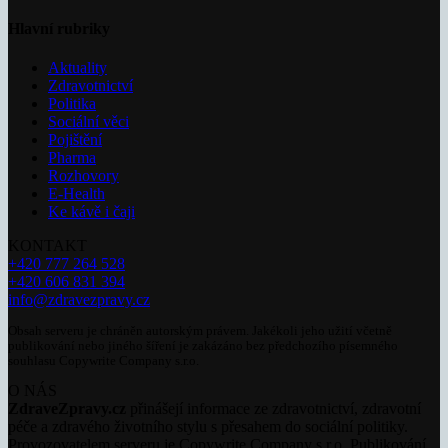
Hlavní rubriky
Aktuality
Zdravotnictví
Politika
Sociální věci
Pojištění
Pharma
Rozhovory
E-Health
Ke kávě i čaji
KONTAKT
+420 777 264 528
+420 606 831 394
info@zdravezpravy.cz
Obsah serveru je chráněn autorským právem. Jakékoli jeho užití včetně
publikování nebo jiného šíření je zakázáno bez předchozího písemného
souhlasu Copywrite Company s.r.o.
O NÁS
ZdraveZpravy.cz
přinášejí informace ze zdravotnictví, zdravotní
péče a zdravého životního stylu s přesahem do sociální politiky.
Provozovatelem serveru je Copywrite Company s.r.o. Publikování