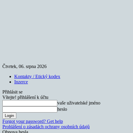
Čtvrtek, 06. srpna 2026
Kontakty / Etický kodex
Inzerce
Přihlásit se
Vítejte! přihlášení k účtu
vaše uživatelské jméno
heslo
Forgot your password? Get help
Prohlášení o zásadách ochrany osobních údajů
Obnova hesla