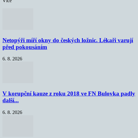
Více
Netopýři míří okny do českých ložnic. Lékaři varují
před pokousáním
6. 8. 2026
V korupční kauze z roku 2018 ve FN Bulovka padly
další...
6. 8. 2026