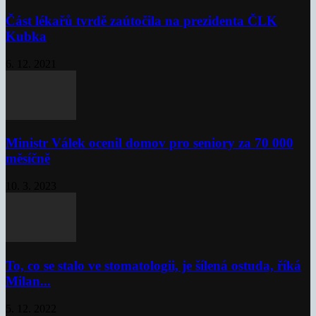
Část lékařů tvrdě zaútočila na prezidenta ČLK
Kubka
6. 12. 2021
Ministr Válek ocenil domov pro seniory za 70 000
měsíčně
10. 3. 2023
To, co se stalo ve stomatologii, je šílená ostuda, říká
Milan...
5. 12. 2022