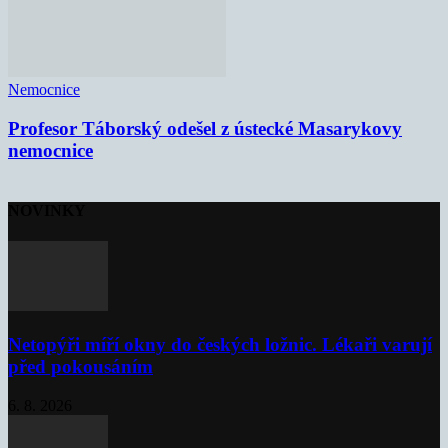
Nemocnice
Profesor Táborský odešel z ústecké Masarykovy
nemocnice
NOVINKY
Netopýři míří okny do českých ložnic. Lékaři varují
před pokousáním
6. 8. 2026