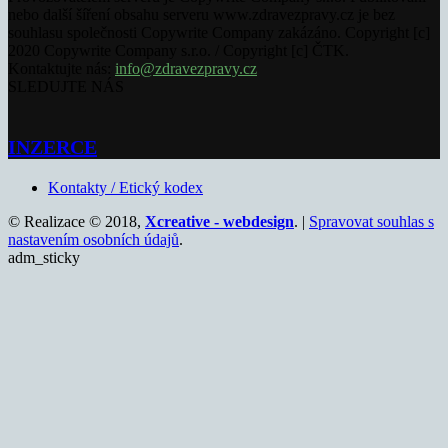
nebo další šíření obsahu serveru www.zdravezpravy.cz je bez
souhlasu společnosti Copywrite Company zakázáno. Copyright [c]
2020 Copywrite Company s.r.o. / Copyright [c] ČTK.
Kontaktujte nás:
info@zdravezpravy.cz
SLEDUJTE NÁS
INZERCE
Kontakty / Etický kodex
© Realizace © 2018,
Xcreative - webdesign
. |
Spravovat souhlas s
nastavením osobních údajů
.
adm_sticky