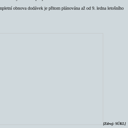
mpletní obnova dodávek je přitom plánována až od 9. ledna letošního
[Zdroj: SÚKL]