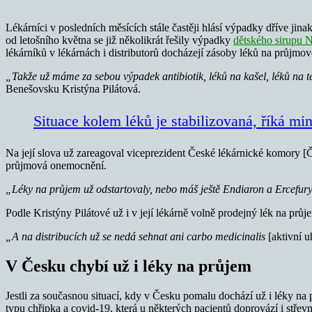
Lékárníci v posledních měsících stále častěji hlásí výpadky dříve jina
od letošního května se již několikrát řešily výpadky
dětského sirupu 
lékárníků v lékárnách i distributorů docházejí zásoby léků na průjmo
„Takže už máme za sebou výpadek antibiotik, léků na kašel, léků na 
Benešovsku Kristýna Pilátová.
Situace kolem léků je stabilizovaná, říká min
Na její slova už zareagoval viceprezident České lékárnické komory [
průjmová onemocnění.
„Léky na průjem už odstartovaly, nebo máš ještě Endiaron a Ercefur
Podle Kristýny Pilátové už i v její lékárně volně prodejný lék na pr
„A na distribucích už se nedá sehnat ani carbo medicinalis
[aktivní uh
V Česku chybí už i léky na průjem
Jestli za současnou situací, kdy v Česku pomalu dochází už i léky na p
typu chřipka a covid-19, která u některých pacientů doprovází i střev