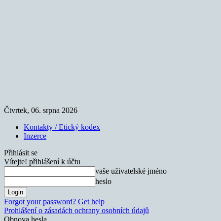
Čtvrtek, 06. srpna 2026
Kontakty / Etický kodex
Inzerce
Přihlásit se
Vítejte! přihlášení k účtu
vaše uživatelské jméno
heslo
Forgot your password? Get help
Prohlášení o zásadách ochrany osobních údajů
Obnova hesla