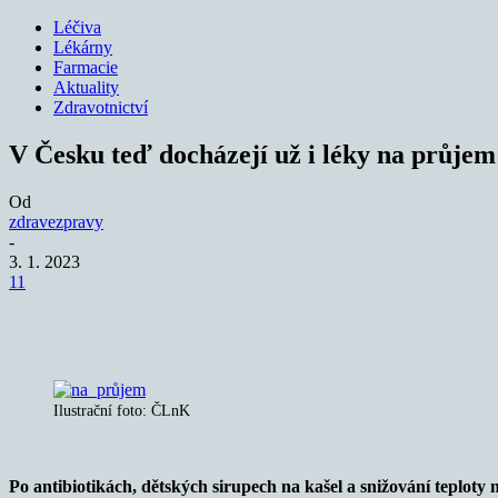
Léčiva
Lékárny
Farmacie
Aktuality
Zdravotnictví
V Česku teď docházejí už i léky na průjem
Od
zdravezpravy
-
3. 1. 2023
11
Sdílet
Ilustrační foto: ČLnK
Po antibiotikách, dětských sirupech na kašel a snižování teploty 