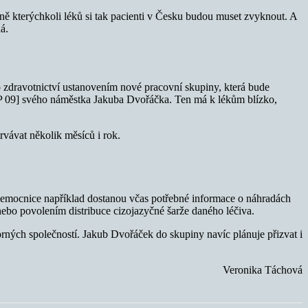
tně kterýchkoli léků si tak pacienti v Česku budou muset zvyknout. A
á.
o zdravotnictví ustanovením nové pracovní skupiny, která bude
OP 09] svého náměstka Jakuba Dvořáčka. Ten má k lékům blízko,
rvávat několik měsíců i rok.
a nemocnice například dostanou včas potřebné informace o náhradách
nebo povolením distribuce cizojazyčné šarže daného léčiva.
rných společností. Jakub Dvořáček do skupiny navíc plánuje přizvat i
Veronika Táchová