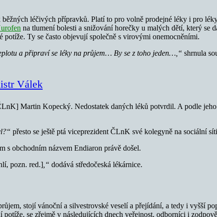
k běžných léčivých přípravků. Platí to pro volně prodejné léky i pro lék
Nurofen
na tlumení bolesti a snižování horečky u malých dětí, který se 
vé potíže. Ty se často objevují společně s virovými onemocněními.
teplotu a připraví se léky na průjem… By se z toho jeden…,“
shrnula so
istr Válek
ČLnK] Martin Kopecký. Nedostatek daných léků potvrdil. A podle jeho s
yl?“
přesto se ještě ptá viceprezident ČLnK své kolegyně na sociální síti
ůjem s obchodním názvem Endiaron právě došel.
lí, pozn. red.]
,“
dodává středočeská lékárnice.
růjem, stojí vánoční a silvestrovské veselí a přejídání, a tedy i vyšší 
ní potíže, se zřejmě v následujících dnech veřejnost, odborníci i zodp