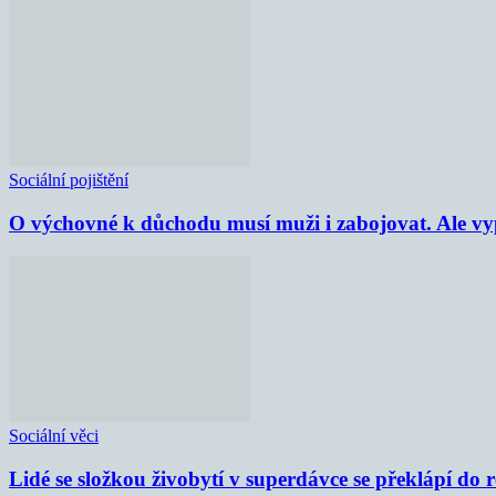
Sociální pojištění
O výchovné k důchodu musí muži i zabojovat. Ale vypl
Sociální věci
Lidé se složkou živobytí v superdávce se překlápí do 