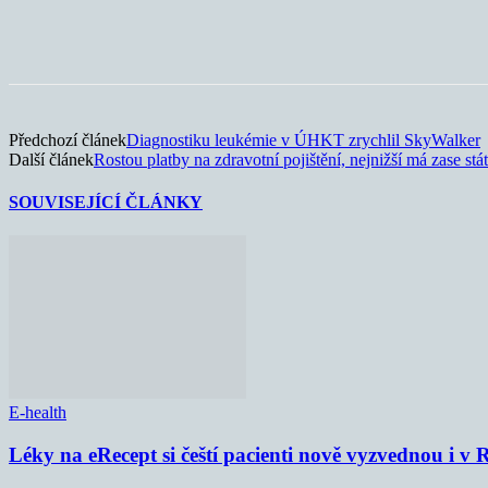
Sdílet
Předchozí článek
Diagnostiku leukémie v ÚHKT zrychlil SkyWalker
Další článek
Rostou platby na zdravotní pojištění, nejnižší má zase stát
SOUVISEJÍCÍ ČLÁNKY
E-health
Léky na eRecept si čeští pacienti nově vyzvednou i v