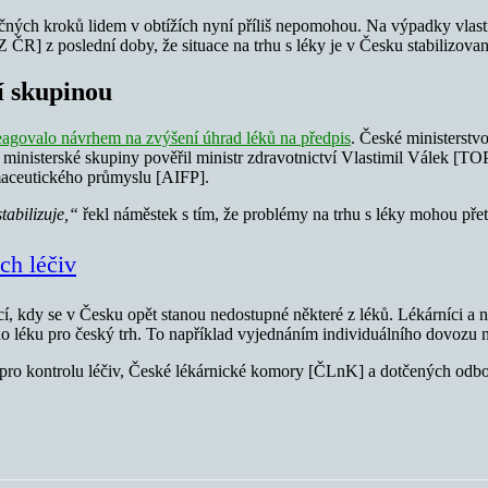
řičných kroků lidem v obtížích nyní příliš nepomohou. Na výpadky vlas
 ČR] z poslední doby, že situace na trhu s léky je v Česku stabilizovan
í skupinou
agovalo návrhem na zvýšení úhrad léků na předpis
. České ministerstv
ministerské skupiny pověřil ministr zdravotnictví Vlastimil Válek [T
rmaceutického průmyslu [AIFP].
tabilizuje,“
řekl náměstek s tím, že problémy na trhu s léky mohou přet
ch léčiv
ací, kdy se v Česku opět stanou nedostupné některé z léků. Lékárníci 
ího léku pro český trh. To například vyjednáním individuálního dovozu 
u pro kontrolu léčiv, České lékárnické komory [ČLnK] a dotčených odbo