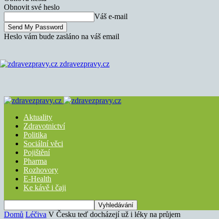
Obnovit své heslo
Váš e-mail
Heslo vám bude zasláno na váš email
zdravezpravy.cz
Aktuality
Zdravotnictví
Politika
Sociální věci
Pojištění
Pharma
Rozhovory
E-Health
Ke kávě i čaji
Domů
Léčiva
V Česku teď docházejí už i léky na průjem