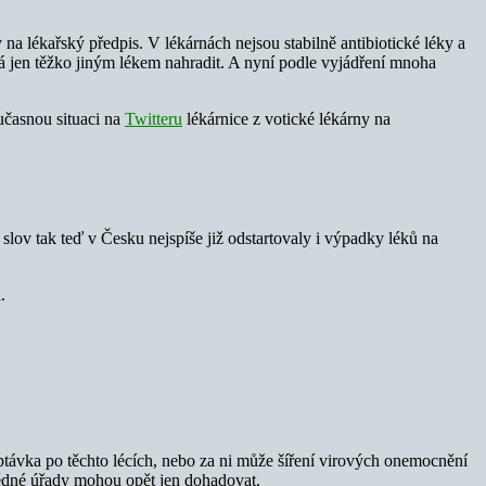
y na lékařský předpis. V lékárnách nejsou stabilně antibiotické léky a
dá jen těžko jiným lékem nahradit. A nyní podle vyjádření mnoha
učasnou situaci na
Twitteru
lékárnice z votické lékárny na
lov tak teď v Česku nejspíše již odstartovaly i výpadky léků na
.
poptávka po těchto lécích, nebo za ni může šíření virových onemocnění
ovědné úřady mohou opět jen dohadovat.