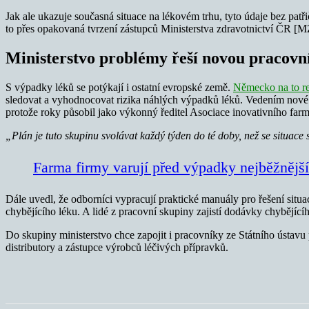
Jak ale ukazuje současná situace na lékovém trhu, tyto údaje bez pat
to přes opakovaná tvrzení zástupců Ministerstva zdravotnictví ČR [MZ
Ministerstvo problémy řeší novou pracovn
S výpadky léků se potýkají i ostatní evropské země.
Německo na to re
sledovat a vyhodnocovat rizika náhlých výpadků léků. Vedením nové 
protože roky působil jako výkonný ředitel Asociace inovativního fa
„Plán je tuto skupinu svolávat každý týden do té doby, než se situace s
Farma firmy varují před výpadky nejběžnější
Dále uvedl, že odborníci vypracují praktické manuály pro řešení situ
chybějícího léku. A lidé z pracovní skupiny zajistí dodávky chybějíc
Do skupiny ministerstvo chce zapojit i pracovníky ze Státního ústav
distributory a zástupce výrobců léčivých přípravků.