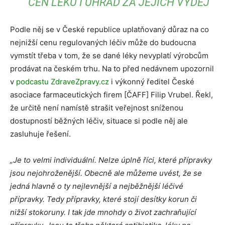
CEN LÉKŮ I ÚHRAD ZA JEJICH VÝDEJ
Podle něj se v České republice uplatňovaný důraz na co
nejnižší cenu regulovaných léčiv může do budoucna
vymstít třeba v tom, že se dané léky nevyplatí výrobcům
prodávat na českém trhu. Na to před nedávnem upozornil
v
podcastu ZdraveZpravy.cz
i výkonný ředitel České
asociace farmaceutických firem [ČAFF] Filip Vrubel. Řekl,
že určitě není namístě strašit veřejnost sníženou
dostupností běžných léčiv, situace si podle něj ale
zasluhuje řešení.
„Je to velmi individuální. Nelze úplně říci, které přípravky
jsou nejohroženější. Obecně ale můžeme uvést, že se
jedná hlavně o ty nejlevnější a nejběžnější léčivé
přípravky. Tedy přípravky, které stojí desítky korun či
nižší stokoruny. I tak jde mnohdy o život zachraňující