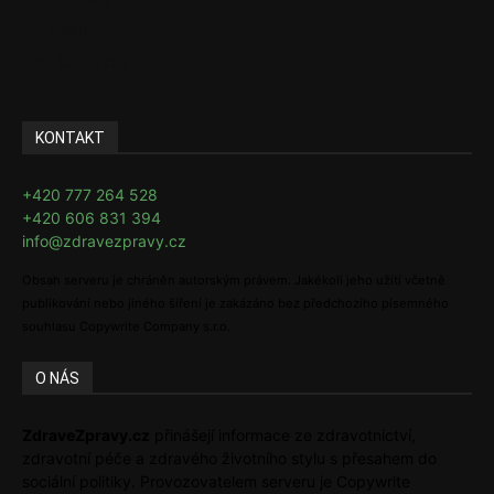
E-Health
Ke kávě i čaji
KONTAKT
+420 777 264 528
+420 606 831 394
info@zdravezpravy.cz
Obsah serveru je chráněn autorským právem. Jakékoli jeho užití včetně
publikování nebo jiného šíření je zakázáno bez předchozího písemného
souhlasu Copywrite Company s.r.o.
O NÁS
ZdraveZpravy.cz
přinášejí informace ze zdravotnictví,
zdravotní péče a zdravého životního stylu s přesahem do
sociální politiky. Provozovatelem serveru je Copywrite