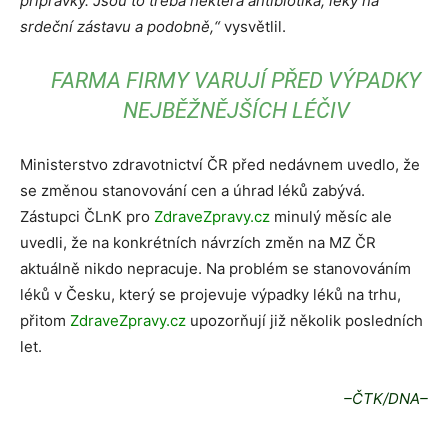
přípravky. Jsou to třeba některá antibiotika, léky na
srdeční zástavu a podobně,“
vysvětlil.
FARMA FIRMY VARUJÍ PŘED VÝPADKY
NEJBĚŽNĚJŠÍCH LÉČIV
Ministerstvo zdravotnictví ČR před nedávnem uvedlo, že
se změnou stanovování cen a úhrad léků zabývá.
Zástupci ČLnK pro
ZdraveZpravy.cz
minulý měsíc ale
uvedli, že na konkrétních návrzích změn na MZ ČR
aktuálně nikdo nepracuje. Na problém se stanovováním
léků v Česku, který se projevuje výpadky léků na trhu,
přitom
ZdraveZpravy.cz
upozorňují již několik posledních
let.
–ČTK/DNA–