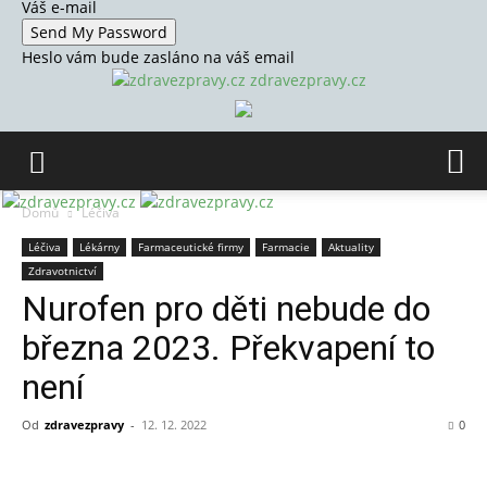
Váš e-mail
Heslo vám bude zasláno na váš email
zdravezpravy.cz
Domů
Léčiva
Léčiva
Lékárny
Farmaceutické firmy
Farmacie
Aktuality
Zdravotnictví
Nurofen pro děti nebude do
března 2023. Překvapení to
není
Od
zdravezpravy
-
12. 12. 2022
0