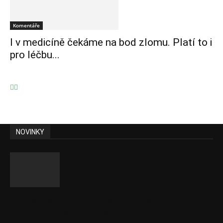
Komentáře
I v medicíně čekáme na bod zlomu. Platí to i
pro léčbu...
NOVINKY
Komentář: Kdyby byl steak lékem,
Američané jsou zdraví jako řípa