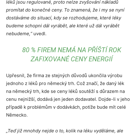
léků jsou regulované, proto nelze zvyšování nákladů
promítat do konečné ceny. To znamená, že i my se nyní
dostáváme do situací, kdy se rozhodujeme, které léky
budeme schopni dál vyrábět, ale které už dál vyrábět
nebudeme,“
uvedl.
80 % FIREM NEMÁ NA PŘÍŠTÍ ROK
ZAFIXOVANÉ CENY ENERGIÍ
Upřesnil, že firma ze stejných důvodů ukončila výrobu
jednoho z léků pro německý trh. Což značí, že daný lék
na německý trh, kde se ceny léků soutěží s důrazem na
cenu nejnižší, dodává jen jeden dodavatel. Dojde-li v jeho
případě k problémům v dodávkách, potíže bude mít celé
Německo.
„Teď již mnohdy nejde o to, kolik na léku vyděláme, ale