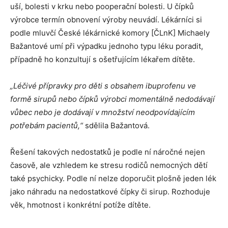
uší, bolesti v krku nebo pooperační bolesti. U čípků
výrobce termín obnovení výroby neuvádí. Lékárníci si
podle mluvčí České lékárnické komory [ČLnK] Michaely
Bažantové umí při výpadku jednoho typu léku poradit,
případně ho konzultují s ošetřujícím lékařem dítěte.
„Léčivé přípravky pro děti s obsahem ibuprofenu ve
formě sirupů nebo čípků výrobci momentálně nedodávají
vůbec nebo je dodávají v množství neodpovídajícím
potřebám pacientů,“
sdělila Bažantová.
Řešení takových nedostatků je podle ní náročné nejen
časově, ale vzhledem ke stresu rodičů nemocných dětí
také psychicky. Podle ní nelze doporučit plošně jeden lék
jako náhradu na nedostatkové čípky či sirup. Rozhoduje
věk, hmotnost i konkrétní potíže dítěte.