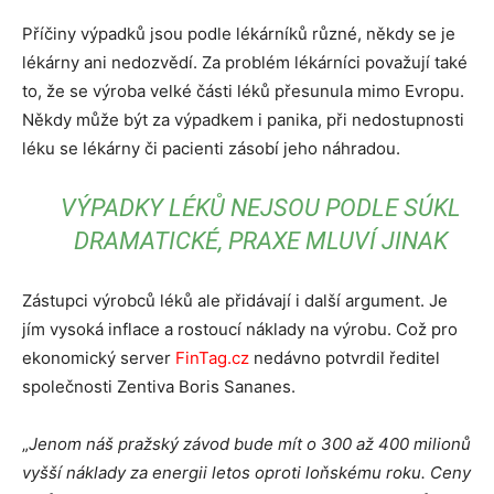
Příčiny výpadků jsou podle lékárníků různé, někdy se je
lékárny ani nedozvědí. Za problém lékárníci považují také
to, že se výroba velké části léků přesunula mimo Evropu.
Někdy může být za výpadkem i panika, při nedostupnosti
léku se lékárny či pacienti zásobí jeho náhradou.
VÝPADKY LÉKŮ NEJSOU PODLE SÚKL
DRAMATICKÉ, PRAXE MLUVÍ JINAK
Zástupci výrobců léků ale přidávají i další argument. Je
jím vysoká inflace a rostoucí náklady na výrobu. Což pro
ekonomický server
FinTag.cz
nedávno potvrdil ředitel
společnosti Zentiva Boris Sananes.
„
Jenom náš pražský závod bude mít o 300 až 400 milionů
vyšší náklady za energii letos oproti loňskému roku.
Ceny