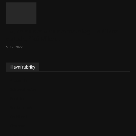
To, co se stalo ve stomatologii, je šílená
ostuda, říká Milan...
5. 12. 2022
Hlavní rubriky
Aktuality
Zdravotnictví
Politika
Sociální věci
Pojištění
Pharma
Rozhovory