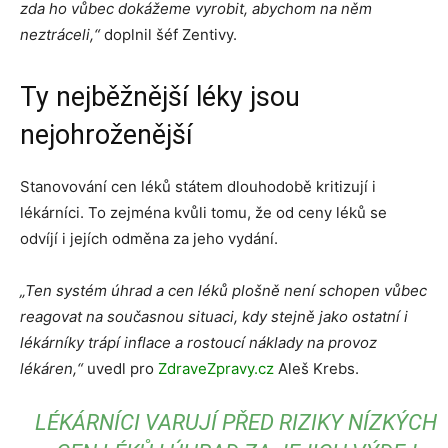
zda ho vůbec dokážeme vyrobit, abychom na něm
neztráceli,“
doplnil šéf Zentivy.
Ty nejběžnější léky jsou
nejohroženější
Stanovování cen léků státem dlouhodobě kritizují i
lékárníci. To zejména kvůli tomu, že od ceny léků se
odvíjí i jejích odměna za jeho vydání.
„Ten systém úhrad a cen léků plošně není schopen vůbec
reagovat na současnou situaci, kdy stejně jako ostatní i
lékárníky trápí inflace a rostoucí náklady na provoz
lékáren,“
uvedl pro
ZdraveZpravy.cz
Aleš Krebs.
LÉKÁRNÍCI VARUJÍ PŘED RIZIKY NÍZKÝCH