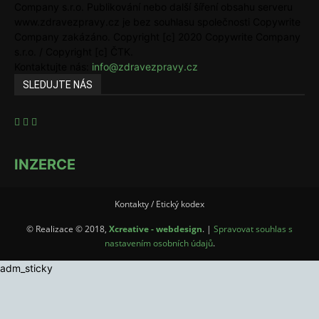
Company s.r.o. Publikování nebo další šíření obsahu serveru
www.zdravezpravy.cz je bez souhlasu společnosti Copywrite
Company zakázáno. Copyright [c] 2020 Copywrite Company
s.r.o. / Copyright [c] ČTK.
Kontaktujte nás:
info@zdravezpravy.cz
SLEDUJTE NÁS
INZERCE
Kontakty / Etický kodex
© Realizace © 2018,
Xcreative - webdesign
. |
Spravovat souhlas s
nastavením osobních údajů
.
adm_sticky