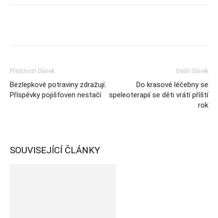
Předchozí článek
Další článek
Bezlepkové potraviny zdražují.
Do krasové léčebny se
Příspěvky pojišťoven nestačí
speleoterapií se děti vrátí příští
rok
SOUVISEJÍCÍ ČLÁNKY