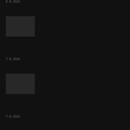
8. 8. 2026
Lékárny dostaly dalších 6 000 balení
chybějícího léku na rakovinu prsu
7. 8. 2026
Bez helmy na kolo, ale ani na koloběžku
nelez, varuje BESIP
7. 8. 2026