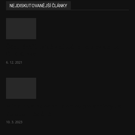
NEJDISKUTOVANĚJŠÍ ČLÁNKY
Část lékařů tvrdě zaútočila na prezidenta
ČLK Kubka
6. 12. 2021
Ministr Válek ocenil domov pro seniory za
70 000 měsíčně
10. 3. 2023