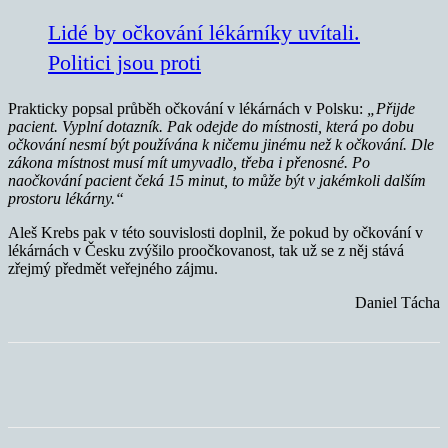
Lidé by očkování lékárníky uvítali.
Politici jsou proti
Prakticky popsal průběh očkování v lékárnách v Polsku:
„Přijde
pacient. Vyplní dotazník. Pak odejde do místnosti, která po dobu
očkování nesmí být používána k ničemu jinému než k očkování.
Dle
zákona místnost musí mít umyvadlo, třeba i přenosné. Po
naočkování pacient čeká 15 minut, to může být v jakémkoli dalším
prostoru lékárny.“
Aleš Krebs pak v této souvislosti doplnil, že pokud by očkování v
lékárnách v Česku zvýšilo proočkovanost, tak už se z něj stává
zřejmý předmět veřejného zájmu.
Daniel Tácha