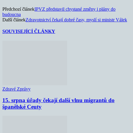
Předchozí článek
IPVZ představil chystané změny i plány do
budoucna
Další článek
Zdravotnictví čekají dobré časy, myslí si ministr Válek
SOUVISEJÍCÍ ČLÁNKY
Zdravé Zprávy
15. srpna úřady čekají další vlnu migrantů do
španělské Ceuty