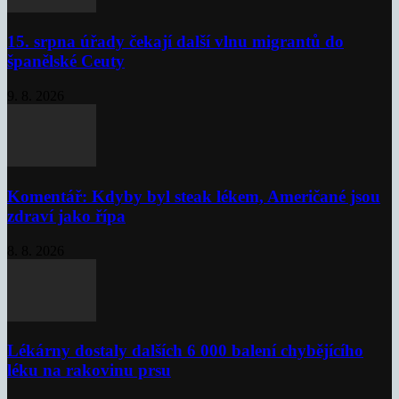
15. srpna úřady čekají další vlnu migrantů do
španělské Ceuty
9. 8. 2026
Komentář: Kdyby byl steak lékem, Američané jsou
zdraví jako řípa
8. 8. 2026
Lékárny dostaly dalších 6 000 balení chybějícího
léku na rakovinu prsu