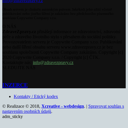
info@zdravezpravy.cz
Obsah serveru je chráněn autorským právem. Jakékoli jeho užití včetně
publikování nebo jiného šíření je zakázáno bez předchozího písemného
souhlasu Copywrite Company s.r.o.
O NÁS
ZdraveZpravy.cz
přinášejí informace ze zdravotnictví, zdravotní
péče a zdravého životního stylu s přesahem do sociální politiky.
Provozovatelem serveru je Copywrite Company s.r.o. Publikování
nebo další šíření obsahu serveru www.zdravezpravy.cz je bez
souhlasu společnosti Copywrite Company zakázáno. Copyright [c]
2020 Copywrite Company s.r.o. / Copyright [c] ČTK.
Kontaktujte nás:
info@zdravezpravy.cz
SLEDUJTE NÁS
INZERCE
Kontakty / Etický kodex
© Realizace © 2018,
Xcreative - webdesign
. |
Spravovat souhlas s
nastavením osobních údajů
.
adm_sticky