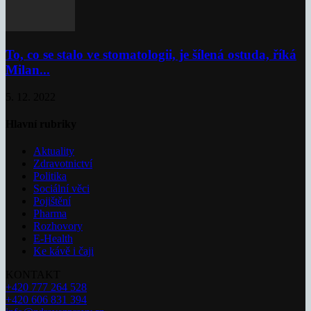
To, co se stalo ve stomatologii, je šílená ostuda, říká
Milan...
5. 12. 2022
Hlavní rubriky
Aktuality
Zdravotnictví
Politika
Sociální věci
Pojištění
Pharma
Rozhovory
E-Health
Ke kávě i čaji
KONTAKT
+420 777 264 528
+420 606 831 394