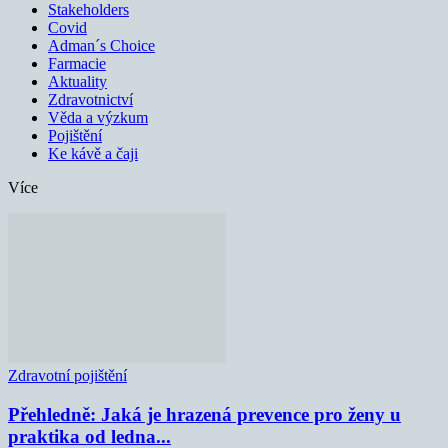
Stakeholders
Covid
Adman´s Choice
Farmacie
Aktuality
Zdravotnictví
Věda a výzkum
Pojištění
Ke kávě a čaji
Více
Zdravotní pojištění
Přehledně: Jaká je hrazená prevence pro ženy u
praktika od ledna...