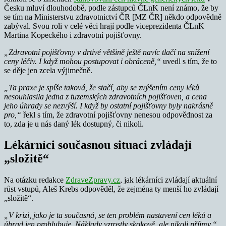
Česku mluví dlouhodobě, podle zástupců ČLnK není známo, že by
se tím na Ministerstvu zdravotnictví ČR [MZ ČR] někdo odpovědně
zabýval. Svou roli v celé věci hrají podle viceprezidenta ČLnK
Martina Kopeckého i zdravotní pojišťovny.
„Zdravotní pojišťovny v drtivé většině ještě navíc tlačí na snížení
ceny léčiv. I když mohou postupovat i obráceně,“
uvedl s tím, že to
se děje jen zcela výjimečně.
„Ta praxe je spíše taková, že stačí, aby se zvýšením ceny léků
nesouhlasila jedna z tuzemských zdravotních pojišťoven, a cena
jeho úhrady se nezvýší.
I když by ostatní pojišťovny byly nakrásně
pro,“
řekl s tím, že zdravotní pojišťovny nenesou odpovědnost za
to, zda je u nás daný lék dostupný, či nikoli.
Lékárníci současnou situaci zvládají
„složitě“
Na otázku redakce
ZdraveZpravy.cz
, jak lékárníci zvládají aktuální
růst vstupů, Aleš Krebs odpověděl, že zejména ty menší ho zvládají
„složitě“.
„V krizi, jako je ta současná, se ten problém nastavení cen léků a
úhrad jen prohlubuje. Náklady vzrostly skokově, ale nikoli příjmy,“