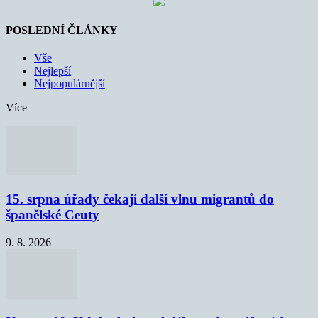
POSLEDNÍ ČLÁNKY
Vše
Nejlepší
Nejpopulárnější
Více
15. srpna úřady čekají další vlnu migrantů do
španělské Ceuty
9. 8. 2026