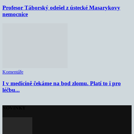
Profesor Táborský odešel z ústecké Masarykovy
nemocnice
Komentáře
I v medicíně čekáme na bod zlomu. Platí to i pro
léčbu...
NOVINKY