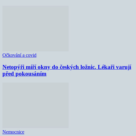
Očkování a covid
Netopýři míří okny do českých ložnic. Lékaři varují
před pokousáním
Nemocnice