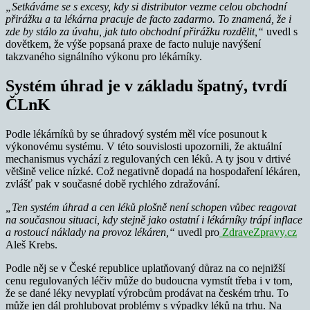
„Setkáváme se s excesy, kdy si distributor vezme celou obchodní
přirážku a ta lékárna pracuje de facto zadarmo. To znamená, že i
zde by stálo za úvahu, jak tuto obchodní přirážku rozdělit,“
uvedl s
dovětkem, že výše popsaná praxe de facto nuluje navýšení
takzvaného signálního výkonu pro lékárníky.
Systém úhrad je v základu špatný, tvrdí
ČLnK
Podle lékárníků by se úhradový systém měl více posunout k
výkonovému systému. V této souvislosti upozornili, že aktuální
mechanismus vychází z regulovaných cen léků. A ty jsou v drtivé
většině velice nízké. Což negativně dopadá na hospodaření lékáren,
zvlášť pak v současné době rychlého zdražování.
„Ten systém úhrad a cen léků plošně není schopen vůbec reagovat
na současnou situaci, kdy stejně jako ostatní i lékárníky trápí inflace
a rostoucí náklady na provoz lékáren,“
uvedl pro
ZdraveZpravy.cz
Aleš Krebs.
Podle něj se v České republice uplatňovaný důraz na co nejnižší
cenu regulovaných léčiv může do budoucna vymstít třeba i v tom,
že se dané léky nevyplatí výrobcům prodávat na českém trhu. To
může jen dál prohlubovat problémy s výpadky léků na trhu. Na