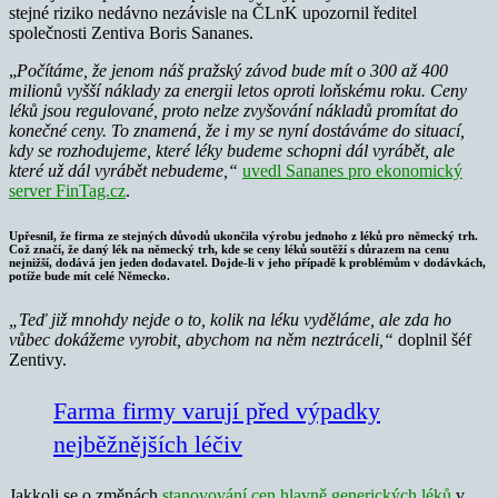
stejné riziko nedávno nezávisle na ČLnK upozornil ředitel
společnosti Zentiva Boris Sananes.
„
Počítáme, že jenom náš pražský závod bude mít o 300 až 400
milionů vyšší náklady za energii letos oproti loňskému roku.
Ceny
léků jsou regulované, proto nelze zvyšování nákladů promítat do
konečné ceny. To znamená, že i my se nyní dostáváme do situací,
kdy se rozhodujeme, které léky budeme schopni dál vyrábět, ale
které už dál vyrábět nebudeme,“
uvedl Sananes pro ekonomický
server FinTag.cz
.
Upřesnil, že firma ze stejných důvodů ukončila výrobu jednoho z léků pro německý trh.
Což značí, že daný lék na německý trh, kde se ceny léků soutěží s důrazem na cenu
nejnižší, dodává jen jeden dodavatel. Dojde-li v jeho případě k problémům v dodávkách,
potíže bude mít celé Německo.
„Teď již mnohdy nejde o to, kolik na léku vyděláme, ale zda ho
vůbec dokážeme vyrobit, abychom na něm neztráceli,“
doplnil šéf
Zentivy.
Farma firmy varují před výpadky
nejběžnějších léčiv
Jakkoli se o změnách
stanovování cen hlavně generických léků
v