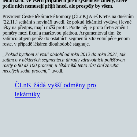
lékárnách. Ve všech případech jde o systémové změny, které
podle nich nemusejí přijít hned, ale prospěly by všem.
Prezident České lékárnické komory [ČLnK] Aleš Krebs na dnešním
[22.11.] setkání s novináři uvedl, že pokud lékárníci vydávají levné
léky na předpis, mají i nižší profit. Podle něj je proto třeba změnit
poměry mezi fixní a maržovou platbou. Argumentoval tím, že
zatímco objem peněz do ostatních segmentů zdravotní péče jenom
roste, v případě lékáren dlouhodobě stagnuje.
„Pokud bychom si vzali období od roku 2012 do roku 2021, tak
zatímco v některých segmentech úhrady zdravotních pojišťoven
rostly o 80 až 100 procent, u lékárníků tento růst činí zhruba
necelých sedm procent,“
uvedl.
ČLnK žádá vyšší odměny pro
lékárníky