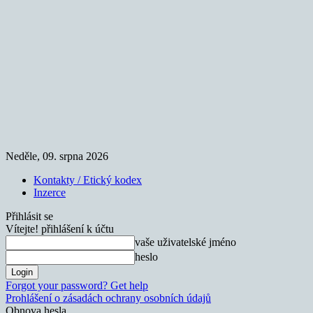
Neděle, 09. srpna 2026
Kontakty / Etický kodex
Inzerce
Přihlásit se
Vítejte! přihlášení k účtu
vaše uživatelské jméno
heslo
Forgot your password? Get help
Prohlášení o zásadách ochrany osobních údajů
Obnova hesla