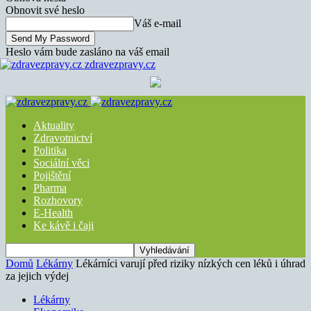
Obnovit své heslo
Váš e-mail
Heslo vám bude zasláno na váš email
zdravezpravy.cz
Aktuality
Zdravotnictví
Politika
Sociální věci
Pojištění
Pharma
Rozhovory
E-Health
Ke kávě i čaji
Domů
Lékárny
Lékárníci varují před riziky nízkých cen léků i úhrad
za jejich výdej
Lékárny