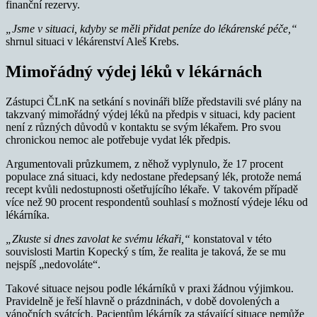
finanční rezervy.
„Jsme v situaci, kdyby se měli přidat peníze do lékárenské péče,“
shrnul situaci v lékárenství Aleš Krebs.
Mimořádný výdej léků v lékárnách
Zástupci ČLnK na setkání s novináři blíže představili své plány na
takzvaný mimořádný výdej léků na předpis v situaci, kdy pacient
není z různých důvodů v kontaktu se svým lékařem. Pro svou
chronickou nemoc ale potřebuje vydat lék předpis.
Argumentovali průzkumem, z něhož vyplynulo, že 17 procent
populace zná situaci, kdy nedostane předepsaný lék, protože nemá
recept kvůli nedostupnosti ošetřujícího lékaře. V takovém případě
více než 90 procent respondentů souhlasí s možností výdeje léku od
lékárníka.
„Zkuste si dnes zavolat ke svému lékaři,“
konstatoval v této
souvislosti Martin Kopecký s tím, že realita je taková, že se mu
nejspíš „nedovoláte“.
Takové situace nejsou podle lékárníků v praxi žádnou výjimkou.
Pravidelně je řeší hlavně o prázdninách, v době dovolených a
vánočních svátcích. Pacientům lékárník za stávající situace nemůže