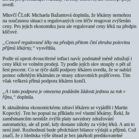
uvedl.
Mluvčí ČLnK Michaela Bažantová doplnila, že lékárny nemohou
na současnou situaci u regulovaných cen léčiv reagovat zvýšením
ceny. Pro jejich ekonomiku jsou ale regulované ceny léků na předpis
klíčové.
„Cenově regulované léky na předpis přitom činí zhruba polovinu
příjmů lékárny,“
vysvětlila.
Podle ní oproti dvouciferné inflaci navíc podstatně méně zdražují i
ceny léků ve volném prodeji. Ty podle jejích slov stouply o pět až
šest procent. Co se týče další podpory lékáren uvedla, že se nabízí
pomoc odlehlým lékárnám ze strany zdravotních pojišťoven. Tím
však veškerá přímá podpora lékáren končí.
„A i tato podpora je omezena podáním žádosti jednou za rok v
říjnu,“
doplnila.
K aktuálnímu ekonomickému zdraví lékáren se vyjádřil i Martin
Kopecký. Ten ho popsal na příkladu své vlastní lékárny. Řekl, že
zaměstnancům nemůže zvýšit platy navzdory zdražování
automaticky, ale až poté, kdy dostane zálohy za výdej léků. A ani to
není jisté. Rozhodnutí bude předcházet bilance výdajů a příjmů. Což
značí, že z hlediska výše úhrad je bez jakékoli predikovatelné