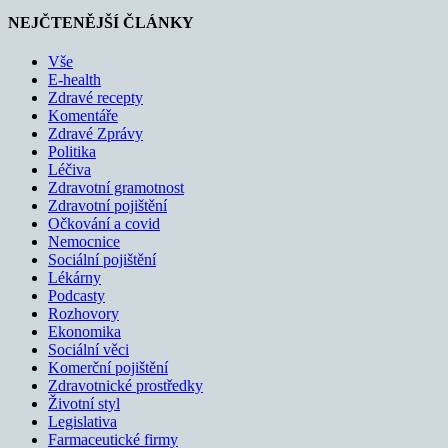
NEJČTENĚJŠÍ ČLÁNKY
Vše
E-health
Zdravé recepty
Komentáře
Zdravé Zprávy
Politika
Léčiva
Zdravotní gramotnost
Zdravotní pojištění
Očkování a covid
Nemocnice
Sociální pojištění
Lékárny
Podcasty
Rozhovory
Ekonomika
Sociální věci
Komerční pojištění
Zdravotnické prostředky
Životní styl
Legislativa
Farmaceutické firmy