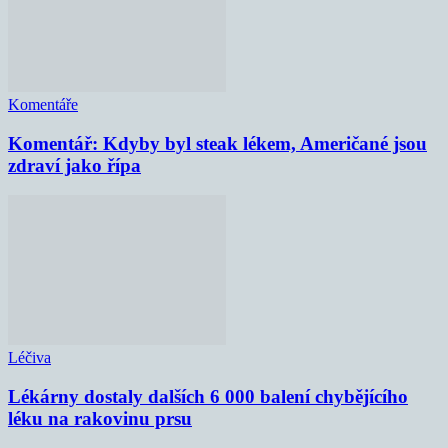
Komentáře
Komentář: Kdyby byl steak lékem, Američané jsou
zdraví jako řípa
Léčiva
Lékárny dostaly dalších 6 000 balení chybějícího
léku na rakovinu prsu