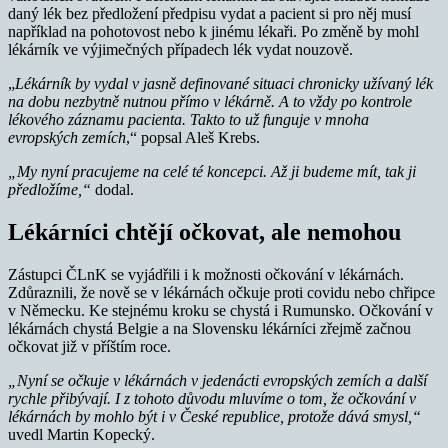
daný lék bez předložení předpisu vydat a pacient si pro něj musí
například na pohotovost nebo k jinému lékaři. Po změně by mohl
lékárník ve výjimečných případech lék vydat nouzově.
„
Lékárník by vydal v jasně definované situaci chronicky užívaný lék
na dobu nezbytně nutnou přímo v lékárně. A to vždy po kontrole
lékového záznamu pacienta. Takto to už funguje v mnoha
evropských zemích
,“ popsal Aleš Krebs.
„My nyní pracujeme na celé té koncepci. Až ji budeme mít, tak ji
předložíme,“
dodal.
Lékárníci chtějí očkovat, ale nemohou
Zástupci ČLnK se vyjádřili i k možnosti očkování v lékárnách.
Zdůraznili, že nově se v lékárnách očkuje proti covidu nebo chřipce
v Německu. Ke stejnému kroku se chystá i Rumunsko. Očkování v
lékárnách chystá Belgie a na Slovensku lékárníci zřejmě začnou
očkovat již v příštím roce.
„Nyní se očkuje v lékárnách v jedenácti evropských zemích a další
rychle přibývají. I z tohoto důvodu mluvíme o tom, že očkování v
lékárnách by mohlo být i v České republice, protože dává smysl,“
uvedl Martin Kopecký.