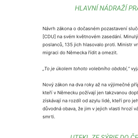
HLAVNÍ NÁDRAŽÍ PR
Návrh zákona o dočasném pozastavení slučov
[CDU] na svém květnovém zasedání. Minul
poslanců, 135 jich hlasovalo proti. Ministr 
migraci do Německa řídit a omezit.
„To je úkolem tohoto volebního období,“
vyjá
Nový zákon na dva roky až na výjimečné pří
kteří v Německu požívají jen takzvanou dop
získávají na rozdíl od azylu lidé, kteří pro 
důvodná obava, že jim v jejich vlasti hrozí 
smrti.
UTEKL ZE SÝRIE DO Č