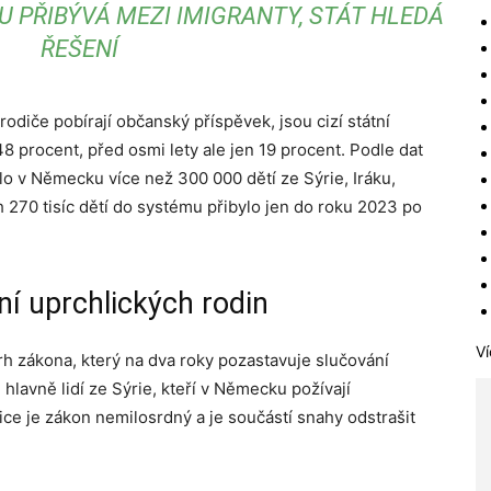
 PŘIBÝVÁ MEZI IMIGRANTY, STÁT HLEDÁ
ŘEŠENÍ
rodiče pobírají občanský příspěvek, jsou cizí státní
 48 procent, před osmi lety ale jen 19 procent. Podle dat
o v Německu více než 300 000 dětí ze Sýrie, Iráku,
 270 tisíc dětí do systému přibylo jen do roku 2023 po
ní uprchlických rodin
Ví
rh zákona, který na dva roky pozastavuje slučování
hlavně lidí ze Sýrie, kteří v Německu požívají
e je zákon nemilosrdný a je součástí snahy odstrašit