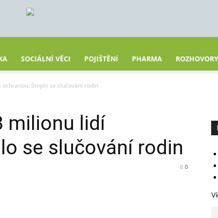
KA
SOCIÁLNÍ VĚCI
POJIŠTĚNÍ
PHARMA
ROZHOVOR
s ochranou. Stoplo se slučování rodin
milionu lidí
lo se slučování rodin
0
Ví