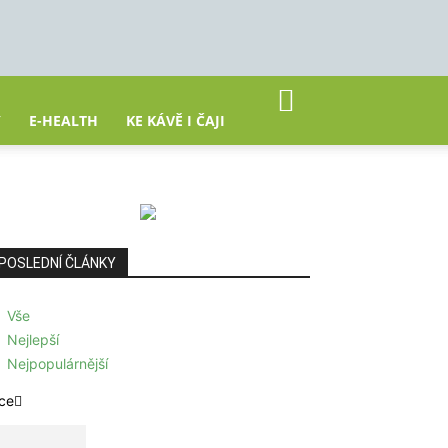
Y
E-HEALTH
KE KÁVĚ I ČAJI
POSLEDNÍ ČLÁNKY
Vše
Nejlepší
Nejpopulárnější
ce