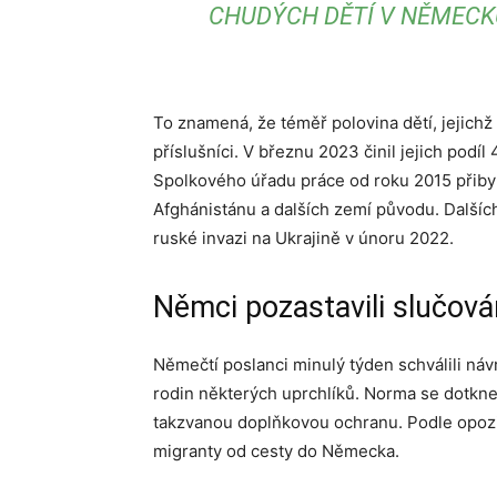
CHUDÝCH DĚTÍ V NĚMECKU
To znamená, že téměř polovina dětí, jejichž 
příslušníci. V březnu 2023 činil jejich podíl
Spolkového úřadu práce od roku 2015 přibyl
Afghánistánu a dalších zemí původu. Dalších
ruské invazi na Ukrajině v únoru 2022.
Němci pozastavili slučová
Němečtí poslanci minulý týden schválili náv
rodin některých uprchlíků. Norma se dotkne 
takzvanou doplňkovou ochranu. Podle opozic
migranty od cesty do Německa.