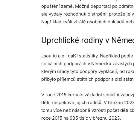
opuštění země. Možné deportaci po odmítnut
ale vydaly rozhodnutí o strpění, protože je
Například kvůli ztrátě osobních dokladů ne
Uprchlické rodiny v Něme
Jsou tu ale i další statistiky. Například podl
sociálních podporách v Německu závislých p
kterým úřady tyto podpory vyplácejí, od rok
přibylo příjemců státních podpor s cizí státní
V roce 2015 čerpalo základní sociální zabe
dětí, respektive jejich rodičů. V březnu 2023
tomu více než násobně vzrostl počet dětí ciz
roce 2015 na 935 tisíc v březnu 2023.