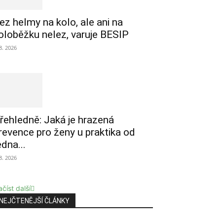
ez helmy na kolo, ale ani na
oloběžku nelez, varuje BESIP
 8. 2026
řehledně: Jaká je hrazená
revence pro ženy u praktika od
edna...
 8. 2026
číst další
NEJČTENĚJŠÍ ČLÁNKY