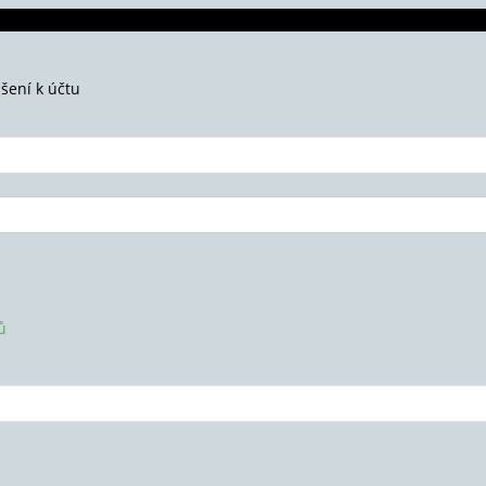
ášení k účtu
ů