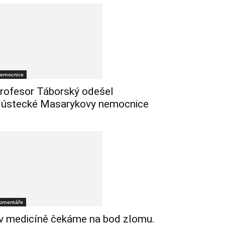
emocnice
rofesor Táborský odešel
 ústecké Masarykovy nemocnice
omentáře
 v medicíně čekáme na bod zlomu.