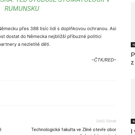
RUMUNSKU
Německu přes 388 tisíc lidí s doplňkovou ochranou. Asi
ost dostat do Německa nejbližší příbuzné politici
rtnery a nezletilé děti.
N
P
–ČTK/RED–
z
Další článek
K
é
Technologická fakulta ve Zlíně otevře obor
I