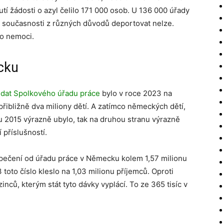
í žádosti o azyl čelilo 171 000 osob. U 136 000 úřady
 v současnosti z různých důvodů deportovat nelze.
bo nemoci.
cku
e
dat
Spolkového úřadu práce
bylo v roce 2023 na
řibližně dva miliony dětí. A zatímco německých dětí,
u 2015 výrazně ubylo, tak na druhou stranu výrazně
 příslušností.
zpečení od úřadu práce v Německu kolem 1,57 milionu
 toto číslo kleslo na 1,03 milionu příjemců. Oproti
inců, kterým stát tyto dávky vyplácí. To ze 365 tisíc v