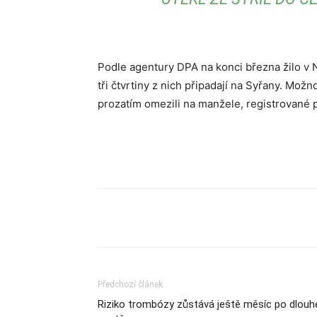
Podle agentury DPA na konci března žilo v 
tři čtvrtiny z nich připadají na Syřany. Možn
prozatím omezili na manžele, registrované pa
Sdílet
Předchozí článek
Riziko trombózy zůstává ještě měsíc po dlouh