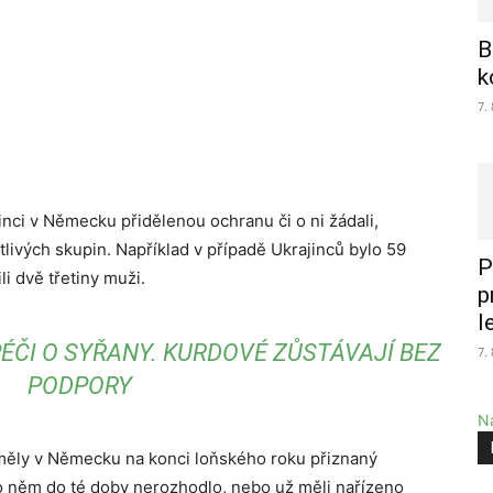
B
k
7.
sinci v Německu přidělenou ochranu či o ni žádali,
tlivých skupin. Například v případě Ukrajinců bylo 59
P
i dvě třetiny muži.
p
l
ÉČI O SYŘANY. KURDOVÉ ZŮSTÁVAJÍ BEZ
7.
PODPORY
Na
ce měly v Německu na konci loňského roku přiznaný
o něm do té doby nerozhodlo, nebo už měli nařízeno