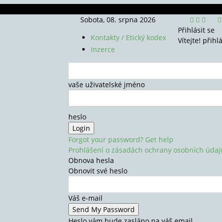
Sobota, 08. srpna 2026
Přihlásit se
Kontakty / Etický kodex
Vítejte! přihl
Inzerce
vaše uživatelské jméno
heslo
Forgot your password? Get help
Prohlášení o zásadách ochrany osobních údaj
Obnova hesla
Obnovit své heslo
Váš e-mail
Heslo vám bude zasláno na váš email