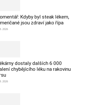
omentář: Kdyby byl steak lékem,
meričané jsou zdraví jako řípa
 8. 2026
ékárny dostaly dalších 6 000
alení chybějícího léku na rakovinu
rsu
 8. 2026