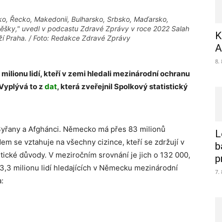
cko, Řecko, Makedonii, Bulharsko, Srbsko, Maďarsko,
ěšky," uvedl v podcastu Zdravé Zprávy v roce 2022 Salah
K
raží Praha. / Foto: Redakce Zdravé Zprávy
A
8.
milionu lidí, kteří v zemi hledali mezinárodní ochranu
Vyplývá to z
dat
, která zveřejnil Spolkový statistický
í Syřany a Afghánci. Německo má přes 83 milionů
L
em se vztahuje na všechny cizince, kteří se zdržují v
b
tické důvody. V meziročním srovnání je jich o 132 000,
p
 3,3 milionu lidí hledajících v Německu mezinárodní
7.
: