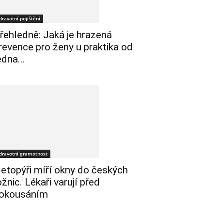
dravotní pojištění
řehledně: Jaká je hrazená
revence pro ženy u praktika od
edna...
dravotní gramotnost
etopýři míří okny do českých
ožnic. Lékaři varují před
okousáním