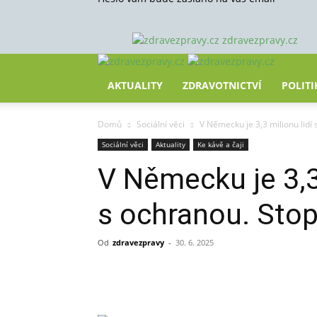
zdravezpravy.cz
AKTUALITY
ZDRAVOTNICTVÍ
POLITI
Domů
Sociální věci
V Německu je 3,3 milionu lidí 
Sociální věci
Aktuality
Ke kávě a čaji
V Německu je 3,3 
s ochranou. Stop
Od
zdravezpravy
-
30. 6. 2025
Sdílet