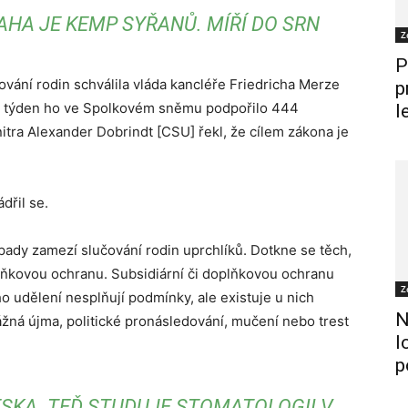
AHA JE KEMP SYŘANŮ. MÍŘÍ DO SRN
Z
P
ání rodin schválila vláda kancléře Friedricha Merze
p
ý týden ho ve Spolkovém sněmu podpořilo 444
l
vnitra Alexander Dobrindt [CSU] řekl, že cílem zákona je
dřil se.
pady zamezí slučování rodin uprchlíků. Dotkne se těch,
lňkovou ochranu. Subsidiární či doplňkovou ochranu
Z
jeho udělení nesplňují podmínky, ale existuje u nich
N
vážná újma, politické pronásledování, mučení nebo trest
l
p
ESKA. TEĎ STUDUJE STOMATOLOGII V