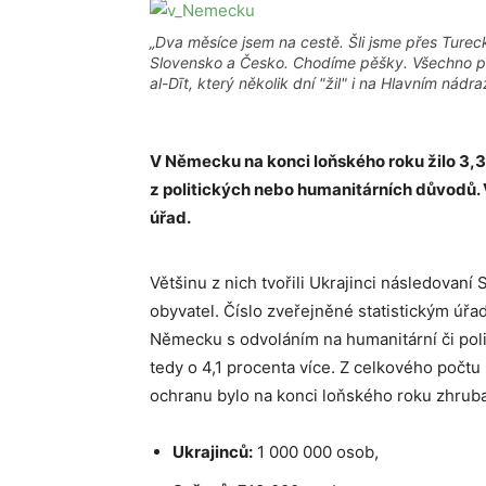
„Dva měsíce jsem na cestě. Šli jsme přes Ture
Slovensko a Česko. Chodíme pěšky. Všechno p
al-Dīt, který několik dní "žil" i na Hlavním nád
V Německu na konci loňského roku žilo 3,3 
z politických nebo humanitárních důvodů. 
úřad.
Většinu z nich tvořili Ukrajinci následovan
obyvatel. Číslo zveřejněné statistickým úřad
Německu s odvoláním na humanitární či poli
tedy o 4,1 procenta více. Z celkového počtu
ochranu bylo na konci loňského roku zhruba
Ukrajinců:
1 000 000 osob,