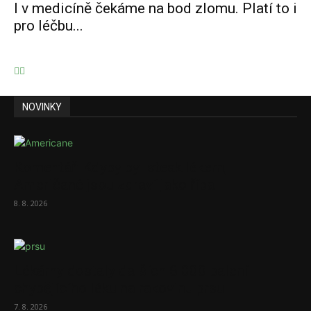
I v medicíně čekáme na bod zlomu. Platí to i
pro léčbu...
NOVINKY
Komentář: Kdyby byl steak lékem,
Američané jsou zdraví jako řípa
8. 8. 2026
Lékárny dostaly dalších 6 000 balení
chybějícího léku na rakovinu prsu
7. 8. 2026