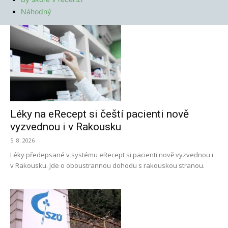
Náhodný
Léky na eRecept si čeští pacienti nově
vyzvednou i v Rakousku
5. 8. 2026
Léky předepsané v systému eRecept si pacienti nově vyzvednou i
v Rakousku. Jde o oboustrannou dohodu s rakouskou stranou.