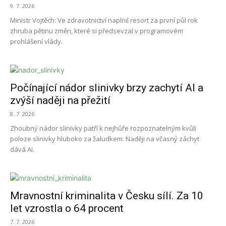
9. 7. 2026
Ministr Vojtěch: Ve zdravotnictví naplnil resort za první půl rok
zhruba pětinu změn, které si předsevzal v programovém
prohlášení vlády.
Počínající nádor slinivky brzy zachytí AI a
zvýší naději na přežití
8. 7. 2026
Zhoubný nádor slinivky patří k nejhůře rozpoznatelným kvůli
poloze slinivky hluboko za žaludkem. Naději na včasný záchyt
dává AI.
Mravnostní kriminalita v Česku sílí. Za 10
let vzrostla o 64 procent
7. 7. 2026