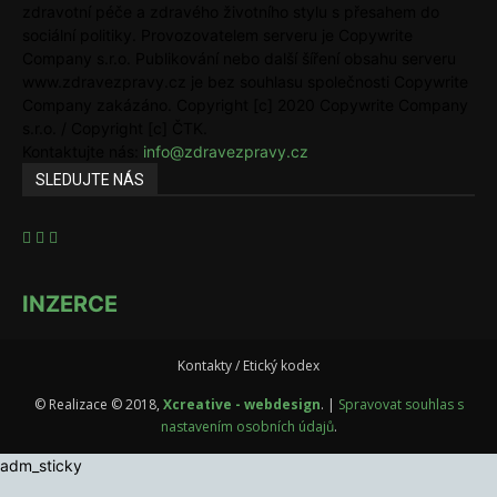
zdravotní péče a zdravého životního stylu s přesahem do
sociální politiky. Provozovatelem serveru je Copywrite
Company s.r.o. Publikování nebo další šíření obsahu serveru
www.zdravezpravy.cz je bez souhlasu společnosti Copywrite
Company zakázáno. Copyright [c] 2020 Copywrite Company
s.r.o. / Copyright [c] ČTK.
Kontaktujte nás:
info@zdravezpravy.cz
SLEDUJTE NÁS
INZERCE
Kontakty / Etický kodex
© Realizace © 2018,
Xcreative - webdesign
. |
Spravovat souhlas s
nastavením osobních údajů
.
adm_sticky