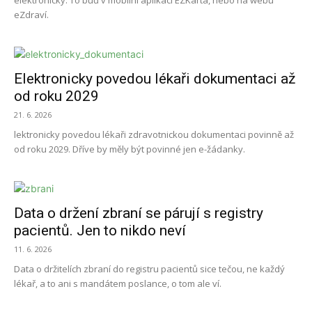
elektronicky. To buď v mobilní aplikaci EZKarta, nebo na webu
eZdraví.
Elektronicky povedou lékaři dokumentaci až
od roku 2029
21. 6. 2026
lektronicky povedou lékaři zdravotnickou dokumentaci povinně až
od roku 2029. Dříve by měly být povinné jen e-žádanky.
Data o držení zbraní se párují s registry
pacientů. Jen to nikdo neví
11. 6. 2026
Data o držitelích zbraní do registru pacientů sice tečou, ne každý
lékař, a to ani s mandátem poslance, o tom ale ví.