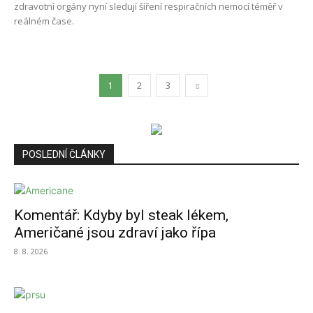
zdravotní orgány nyní sledují šíření respiračních nemocí téměř v
reálném čase.
1
2
3
POSLEDNÍ ČLÁNKY
Komentář: Kdyby byl steak lékem,
Američané jsou zdraví jako řípa
8. 8. 2026