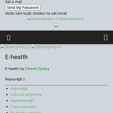
Váš e-mail
Heslo vám bude zasláno na váš email
zdravezpravy.cz
Domů
E-health
E-health
E-health na
Zdravé Zprávy
Nejnovější
Nejnovější
Vybrané příspěvky
Nejoblíbenější
7 den populární
By skóre v recenzi