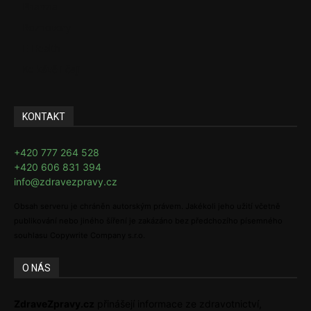
Pharma
Rozhovory
E-Health
Ke kávě i čaji
KONTAKT
+420 777 264 528
+420 606 831 394
info@zdravezpravy.cz
Obsah serveru je chráněn autorským právem. Jakékoli jeho užití včetně
publikování nebo jiného šíření je zakázáno bez předchozího písemného
souhlasu Copywrite Company s.r.o.
O NÁS
ZdraveZpravy.cz
přinášejí informace ze zdravotnictví,