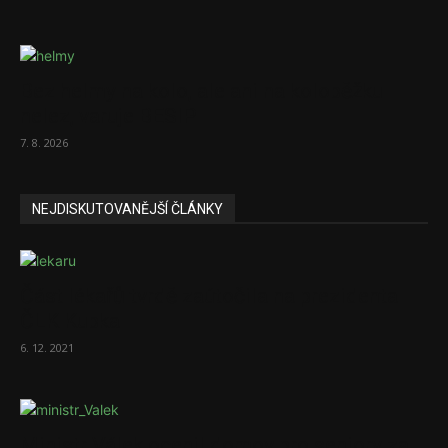
Bez helmy na kolo, ale ani na koloběžku
nelez, varuje BESIP
7. 8. 2026
NEJDISKUTOVANĚJŠÍ ČLÁNKY
Část lékařů tvrdě zaútočila na prezidenta
ČLK Kubka
6. 12. 2021
Ministr Válek ocenil domov pro seniory za