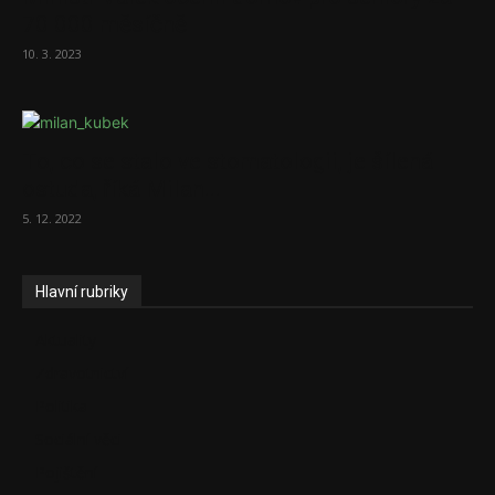
70 000 měsíčně
10. 3. 2023
To, co se stalo ve stomatologii, je šílená
ostuda, říká Milan...
5. 12. 2022
Hlavní rubriky
Aktuality
Zdravotnictví
Politika
Sociální věci
Pojištění