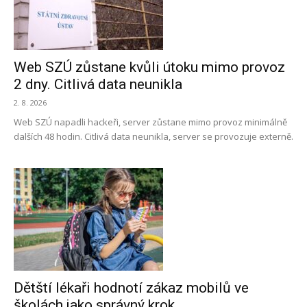
Web SZÚ zůstane kvůli útoku mimo provoz
2 dny. Citlivá data neunikla
2. 8. 2026
Web SZÚ napadli hackeři, server zůstane mimo provoz minimálně
dalších 48 hodin. Citlivá data neunikla, server se provozuje externě.
Dětští lékaři hodnotí zákaz mobilů ve
školách jako správný krok