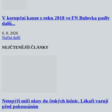
V korupční kauze z roku 2018 ve FN Bulovka padly
další...
6. 8. 2026
Načíst další
NEJČTENĚJŠÍ ČLÁNKY
Netopýři míří okny do českých ložnic. Lékaři varují
před pokousáním