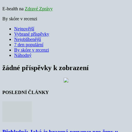
E-health na
Zdravé Zprávy
By skóre v recenzi
Nejnovější
Vybrané příspěvky
Nejoblíbenější
7 den populární
By skóre v recenzi
Náhodný
žádné příspěvky k zobrazení
POSLEDNÍ ČLÁNKY
Přehledně: Jaká je hrazená prevence pro ženy u