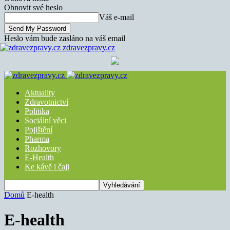
Obnovit své heslo
Váš e-mail
Heslo vám bude zasláno na váš email
zdravezpravy.cz
Aktuality
Zdravotnictví
Politika
Sociální věci
Pojištění
Pharma
Rozhovory
E-Health
Ke kávě i čaji
Domů
E-health
E-health