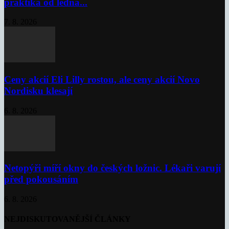
praktika od ledna...
7. 8. 2026
Ceny akcií Eli Lilly rostou, ale ceny akcií Novo
Nordisku klesají
6. 8. 2026
Netopýři míří okny do českých ložnic. Lékaři varují
před pokousáním
6. 8. 2026
NEJDISKUTOVANĚJŠÍ ČLÁNKY