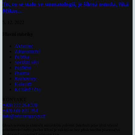
To, co se stalo ve stomatologii, je šílená ostuda, říká
Milan...
5. 12. 2022
Hlavní rubriky
Aktuality
Zdravotnictví
Politika
Sociální věci
Pojištění
Pharma
Rozhovory
E-Health
Ke kávě i čaji
KONTAKT
+420 777 264 528
+420 606 831 394
info@zdravezpravy.cz
Obsah serveru je chráněn autorským právem. Jakékoli jeho užití včetně
publikování nebo jiného šíření je zakázáno bez předchozího písemného
souhlasu Copywrite Company s.r.o.