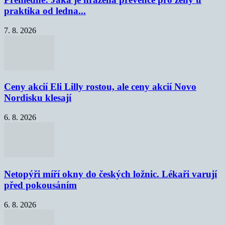
praktika od ledna...
7. 8. 2026
Ceny akcií Eli Lilly rostou, ale ceny akcií Novo
Nordisku klesají
6. 8. 2026
Netopýři míří okny do českých ložnic. Lékaři varují
před pokousáním
6. 8. 2026