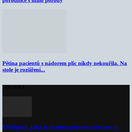
porodnice s málo porody
Pětina pacientů s nádorem plic nikdy nekouřila. Na
stole je rozšíření...
NOVINKY
Přehledně: Jaká je hrazená prevence pro ženy u