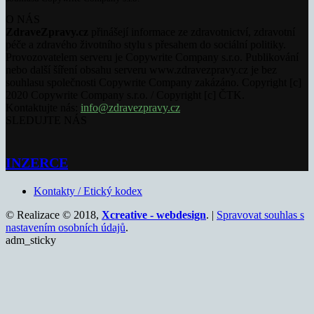
O NÁS
ZdraveZpravy.cz
přinášejí informace ze zdravotnictví, zdravotní
péče a zdravého životního stylu s přesahem do sociální politiky.
Provozovatelem serveru je Copywrite Company s.r.o. Publikování
nebo další šíření obsahu serveru www.zdravezpravy.cz je bez
souhlasu společnosti Copywrite Company zakázáno. Copyright [c]
2020 Copywrite Company s.r.o. / Copyright [c] ČTK.
Kontaktujte nás:
info@zdravezpravy.cz
SLEDUJTE NÁS
INZERCE
Kontakty / Etický kodex
© Realizace © 2018,
Xcreative - webdesign
. |
Spravovat souhlas s
nastavením osobních údajů
.
adm_sticky