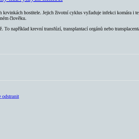
h krvinkách hostitele. Jejich životní cyklus vyžaduje infekci komára i 
eném člověku.
To například krevní transfúzí, transplantací orgánů nebo transplacent
e odstranit