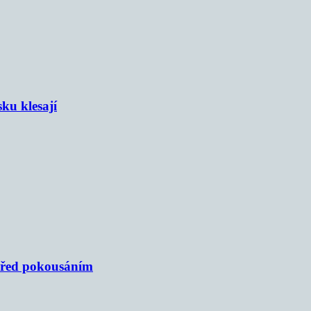
sku klesají
 před pokousáním