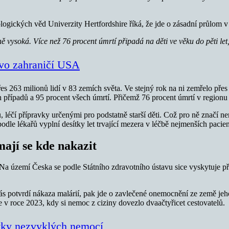
ogických věd Univerzity Hertfordshire říká, že jde o zásadní průlom v
ě vysoká. Více než 76 procent úmrtí připadá na děti ve věku do pěti le
tvo zahraničí USA
s 263 milionů lidí v 83 zemích světa. Ve stejný rok na ni zemřelo přes 5
řípadů a 95 procent všech úmrtí. Přičemž 76 procent úmrtí v regionu by
éčí přípravky určenými pro podstatně starší děti. Což pro ně značí nemal
dle lékařů vyplní desítky let trvající mezera v léčbě nejmenších pacient
mají se kde nakazit
Na území Česka se podle Státního zdravotního ústavu sice vyskytuje pře
ás potvrdí nákaza malárií, pak jde o zavlečené onemocnění ze země j
v roce 2023, kdy si nemoc z ciziny dovezlo dvaačtyřicet cestovatelů.
sítky nezvyklých nemocí