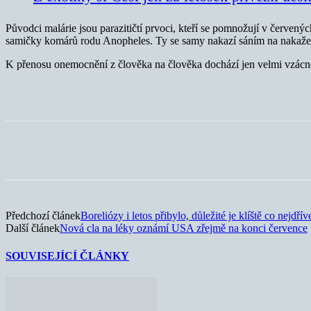
Původci malárie jsou parazitičtí prvoci, kteří se pomnožují v červenýc
samičky komárů rodu Anopheles. Ty se samy nakazí sáním na nakaž
K přenosu onemocnění z člověka na člověka dochází jen velmi vzácně. 
Sdílet
Předchozí článek
Boreliózy i letos přibylo, důležité je klíště co nejdřív
Další článek
Nová cla na léky oznámí USA zřejmě na konci července
SOUVISEJÍCÍ ČLÁNKY