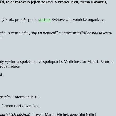
ti, to ohrožovalo jejich zdraví.
Výrobce léku, firma Novartis,
mný krok, protože podle
statistik
Světové zdravotnické organizace
. A zajistili tím, aby i ti nejmenší a nejzranitelnější dostali takovou
an.
 vyvinula společnost ve spolupráci s Medicines for Malaria Venture
erova nadace.
í.
 prvními, informuje BBC.
ně formou neziskové akce.
alarických nástrojů,“
uvedl Martin Fitchet, generální ředitel