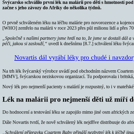
Švýcarsko schválilo první lék na malárii pro děti s hmotností pod 
začne s jeho závozy do Afriky do několika týdnů.
O prvně schváleném léku na léčbu malárie pro novorozence a kojence
[WHO] zemřelo na malárii v roce 2023 přes půl milionu lidí a přes 70 p
„Společně s našimi partnery jsme hrdí na to, že jsme se dostali dál a v
péči, jakou si zaslouží,“
uvedl k dnešnímu [8.7.] schválení léku švýc
Novartis dál vyrábí léky pro chudé i navzd
Na trh lék švýcarský výrobce uvádí pod obchodním názvem Coartem B
[MMV], švýcarskou neziskovou organizací. Tu podporovala i britská,
Nový lék pro nejmenší pacienty s malárií je rozpustný, to i v mateřs
Lék na malárii pro nejmenší děti už míří d
Do hodnocení a testování léku se zapojilo mimo jiné osm afrických z
Dále Novartis tvrdí, že nově schválený lék nejdříve distribuuje do a
„Schválení přípravku Coartem Baby přináší nezbytný lék k léčbě jin