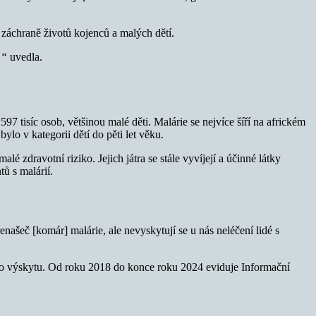
 záchraně životů kojenců a malých dětí.
t,“
uvedla.
97 tisíc osob, většinou malé děti. Malárie se nejvíce šíří na africkém
lo v kategorii dětí do pěti let věku.
é zdravotní riziko. Jejich játra se stále vyvíjejí a účinné látky
ů s malárií.
našeč [komár] malárie, ale nevyskytují se u nás neléčení lidé s
eho výskytu. Od roku 2018 do konce roku 2024 eviduje Informační