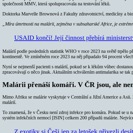
společnosti MMV, která spolupracovala na testování léků.
Doktorka Marvelle Brownová z Fakulty zdravotnictví, medicíny a biol
„Míra úmrtnosti na malárii, zejména v subsaharské Africe, je extrémn
USAID končí! Její činnost přebírá ministers
Malárií podle posledních statistik WHO v roce 2023 na světě trpělo pře
kontinentě. Ve zmíněném roce 2023 na něj připadalo 94 procent všech p
Nyní se nejmenší pacienti s malárií, pokud se k lékům vůbec dostanou, l
zpracovávají o něco jinak. Aktuálním schválením antimalarika se tak po
Malárii přenáší komáři. V ČR jsou, ale ne
Mimo Afriku se malárie vyskytuje v Centrální a Jižní Americe a Asii. 
malárií.
To znamená, že v Česku není zdroj infekce pro komára. Pokud se u n
systém infekčních nemocí [ISIN] celkem 200 případů malárie. Nejvíce 
Z exotiky si Češi jen za letošek přivezli de