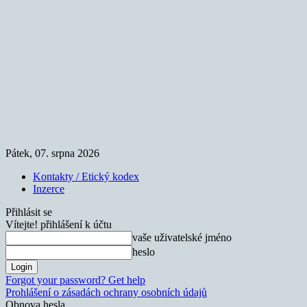
Pátek, 07. srpna 2026
Kontakty / Etický kodex
Inzerce
Přihlásit se
Vítejte! přihlášení k účtu
vaše uživatelské jméno
heslo
Forgot your password? Get help
Prohlášení o zásadách ochrany osobních údajů
Obnova hesla