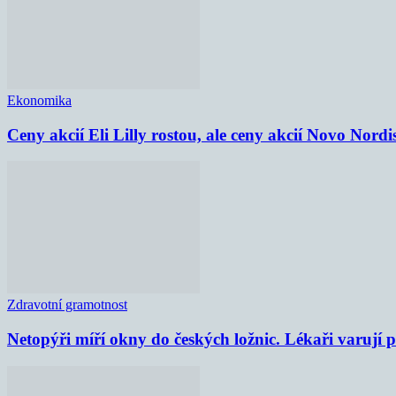
Ekonomika
Ceny akcií Eli Lilly rostou, ale ceny akcií Novo Nordi
Zdravotní gramotnost
Netopýři míří okny do českých ložnic. Lékaři varují