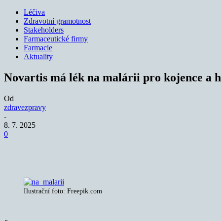
Léčiva
Zdravotní gramotnost
Stakeholders
Farmaceutické firmy
Farmacie
Aktuality
Novartis má lék na malárii pro kojence a h
Od
zdravezpravy
-
8. 7. 2025
0
Sdílet
Ilustrační foto: Freepik.com