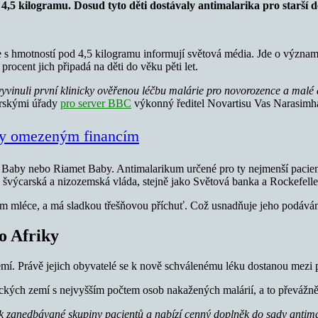
4,5 kilogramu. Dosud tyto děti dostávaly antimalarika pro starší dě
 s hmotností pod 4,5 kilogramu informují světová média. Jde o význa
rocent jich připadá na děti do věku pěti let.
yvinuli první klinicky ověřenou léčbu malárie pro novorozence a malé děti
arskými úřady
pro server BBC
výkonný ředitel Novartisu Vas Narasimh
ory omezeným financím
aby nebo Riamet Baby. Antimalarikum určené pro ty nejmenší pacienty
 švýcarská a nizozemská vláda, stejně jako Světová banka a Rockefell
kém mléce, a má sladkou třešňovou příchuť. Což usnadňuje jeho podáván
o Afriky
emí. Právě jejich obyvatelé se k nově schválenému léku dostanou mezi
frických zemí s nejvyšším počtem osob nakažených malárií, a to převáž
ak zanedbávané skupiny pacientů a nabízí cenný doplněk do sady antim