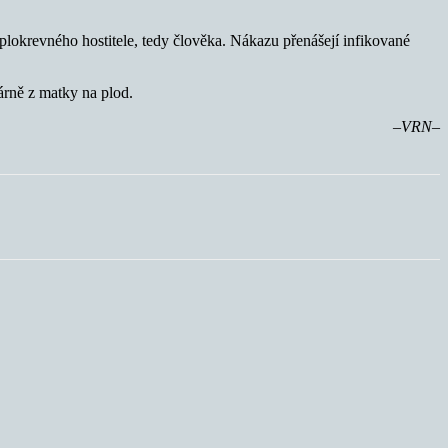
teplokrevného hostitele, tedy člověka. Nákazu přenášejí infikované
árně z matky na plod.
–VRN–