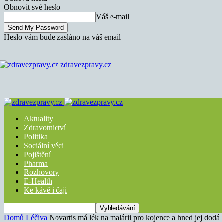
Obnovit své heslo
Váš e-mail
Heslo vám bude zasláno na váš email
zdravezpravy.cz
Aktuality
Zdravotnictví
Politika
Sociální věci
Pojištění
Pharma
Rozhovory
E-Health
Ke kávě i čaji
Domů
Léčiva
Novartis má lék na malárii pro kojence a hned jej dodá 