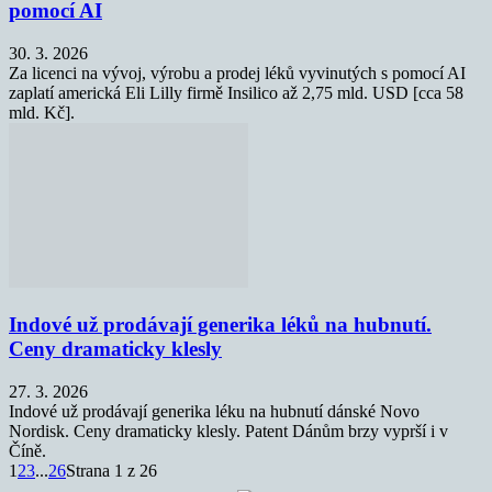
pomocí AI
30. 3. 2026
Za licenci na vývoj, výrobu a prodej léků vyvinutých s pomocí AI
zaplatí americká Eli Lilly firmě Insilico až 2,75 mld. USD [cca 58
mld. Kč].
Indové už prodávají generika léků na hubnutí.
Ceny dramaticky klesly
27. 3. 2026
Indové už prodávají generika léku na hubnutí dánské Novo
Nordisk. Ceny dramaticky klesly. Patent Dánům brzy vyprší i v
Číně.
1
2
3
...
26
Strana 1 z 26