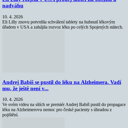
nadváhu
10. 4. 2026
Eli Lilly znovu potvrdila schválení tablety na hubnutí lékovým
úřadem v USA a zahájila rozvoz léku po celých Spojených státech.
Andrej Babiš se pustil do léku na Alzheimera. Vadí
mu, že ještě není v...
10. 4. 2026
Ve svém videu na sítích se premiér Andrej Babiš pustil do propagace
léku na Alzheimerovu nemoc pro české pacienty s úhradou z
pojištění.