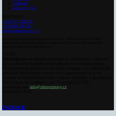
E-Health
Ke kávě i čaji
KONTAKT
+420 777 264 528
+420 606 831 394
info@zdravezpravy.cz
Obsah serveru je chráněn autorským právem. Jakékoli jeho užití včetně
publikování nebo jiného šíření je zakázáno bez předchozího písemného
souhlasu Copywrite Company s.r.o.
O NÁS
ZdraveZpravy.cz
přinášejí informace ze zdravotnictví, zdravotní
péče a zdravého životního stylu s přesahem do sociální politiky.
Provozovatelem serveru je Copywrite Company s.r.o. Publikování
nebo další šíření obsahu serveru www.zdravezpravy.cz je bez
souhlasu společnosti Copywrite Company zakázáno. Copyright [c]
2020 Copywrite Company s.r.o. / Copyright [c] ČTK.
Kontaktujte nás:
info@zdravezpravy.cz
SLEDUJTE NÁS
INZERCE