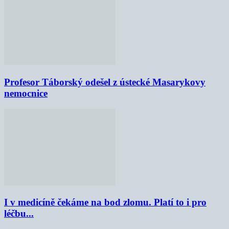
Profesor Táborský odešel z ústecké Masarykovy
nemocnice
I v medicíně čekáme na bod zlomu. Platí to i pro
léčbu...