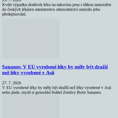
Kvůli výpadku dodávek léku na rakovinu prsu s látkou tamoxifen
do českých lékáren ministerstvo zdravotnictví omezilo jeho
předepisování.
Sananes: V EU vyrobené léky by měly být dražší
než léky vyrobené v Asii
27. 7. 2026
V EU vyrobené léky by měly být dražší než léky vyrobené v Asii
nebo jinde, myslí si generální ředitel Zentivy Boris Sananes.