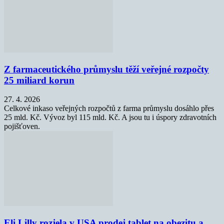
Z farmaceutického průmyslu těží veřejné rozpočty
25 miliard korun
27. 4. 2026
Celkové inkaso veřejných rozpočtů z farma průmyslu dosáhlo přes
25 mld. Kč. Vývoz byl 115 mld. Kč. A jsou tu i úspory zdravotních
pojišťoven.
Eli Lilly rozjela v USA prodej tablet na obezitu a