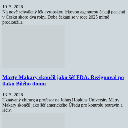
19. 5. 2026
Na nově schválený lék evropskou lékovou agenturou čekají pacienti
v Česku skoro dva roky. Doba čekání se v roce 2025 mírně
prodloužila
Marty Makary skončil jako šéf FDA. Rezignoval po
tlaku Bílého domu
13. 5. 2026
Uznávaný chirurg a profesor na Johns Hopkins University Marty
Makary skončil jako šéf amerického Úřadu pro kontrolu potravin a
léčiv.