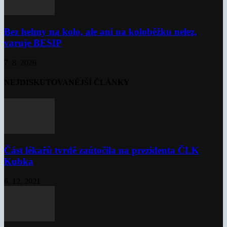
Bez helmy na kolo, ale ani na koloběžku nelez,
varuje BESIP
7. 8. 2026
NEJDISKUTOVANĚJŠÍ ČLÁNKY
Část lékařů tvrdě zaútočila na prezidenta ČLK
Kubka
6. 12. 2021