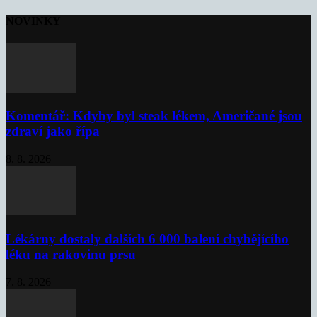
NOVINKY
Komentář: Kdyby byl steak lékem, Američané jsou
zdraví jako řípa
8. 8. 2026
Lékárny dostaly dalších 6 000 balení chybějícího
léku na rakovinu prsu
7. 8. 2026