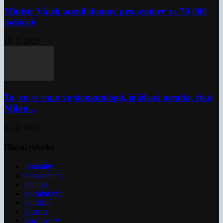
Ministr Válek ocenil domov pro seniory za 70 000
měsíčně
10. 3. 2023
To, co se stalo ve stomatologii, je šílená ostuda, říká
Milan...
5. 12. 2022
Hlavní rubriky
Aktuality
Zdravotnictví
Politika
Sociální věci
Pojištění
Pharma
Rozhovory