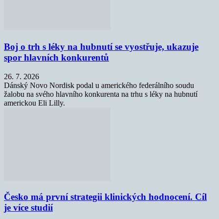
Boj o trh s léky na hubnutí se vyostřuje, ukazuje
spor hlavních konkurentů
26. 7. 2026
Dánský Novo Nordisk podal u amerického federálního soudu
žalobu na svého hlavního konkurenta na trhu s léky na hubnutí
americkou Eli Lilly.
Česko má první strategii klinických hodnocení. Cíl
je více studií