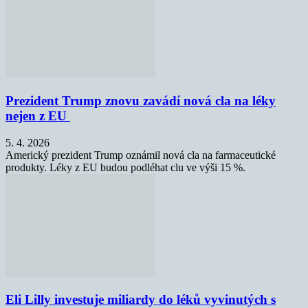
Prezident Trump znovu zavádí nová cla na léky
nejen z EU
5. 4. 2026
Americký prezident Trump oznámil nová cla na farmaceutické
produkty. Léky z EU budou podléhat clu ve výši 15 %.
Eli Lilly investuje miliardy do léků vyvinutých s