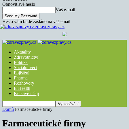
Obnovit své heslo
Váš e-mail
Heslo vám bude zasláno na váš email
zdravezpravy.cz
Aktuality
Zdravotnictví
Politika
Sociální věci
Pojištění
Pharma
Rozhovory
E-Health
Ke kávě i čaji
Domů
Farmaceutické firmy
Farmaceutické firmy