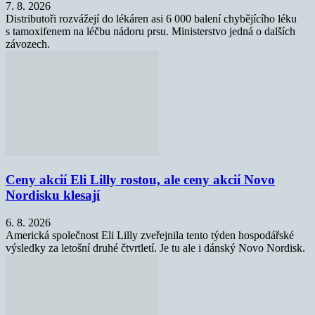
7. 8. 2026
Distributoři rozvážejí do lékáren asi 6 000 balení chybějícího léku
s tamoxifenem na léčbu nádoru prsu. Ministerstvo jedná o dalších
závozech.
Ceny akcií Eli Lilly rostou, ale ceny akcií Novo
Nordisku klesají
6. 8. 2026
Americká společnost Eli Lilly zveřejnila tento týden hospodářské
výsledky za letošní druhé čtvrtletí. Je tu ale i dánský Novo Nordisk.