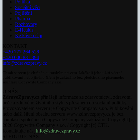
Politika
Sociální věci
Pojištění
Pharma
Rozhovory
E-Health
Ke kávě i čaji
KONTAKT
+420 777 264 528
+420 606 831 394
info@zdravezpravy.cz
Obsah serveru je chráněn autorským právem. Jakékoli jeho užití včetně
publikování nebo jiného šíření je zakázáno bez předchozího písemného
souhlasu Copywrite Company s.r.o.
O NÁS
ZdraveZpravy.cz
přinášejí informace ze zdravotnictví, zdravotní
péče a zdravého životního stylu s přesahem do sociální politiky.
Provozovatelem serveru je Copywrite Company s.r.o. Publikování
nebo další šíření obsahu serveru www.zdravezpravy.cz je bez
souhlasu společnosti Copywrite Company zakázáno. Copyright [c]
2020 Copywrite Company s.r.o. / Copyright [c] ČTK.
Kontaktujte nás:
info@zdravezpravy.cz
SLEDUJTE NÁS