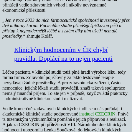
přinášejí vedle zdravotních výhod i nikoliv nevýznamné
ekonomické příležitosti.
„Jen v roce 2023 do nich farmaceutické společnosti investovaly přes
dvě miliardy korun. Pacientům studie přinášejí špičkovou péči a
přístup k nejmodernější léčbě a systém díky nim ušetří nemalé
prostředky,“
shrnuje Kolář.
Klinickým hodnocením v ČR chybí
pravidla. Doplácí na to nejen pacienti
Léčbu pacienta v klinické studii totiž plně hradí výrobce léku, tedy
farma firma. Zdravotní pojišťovny za takto testované terapie
nevydávají žádné prostředky. A pro zdravotnická zařízení, často
nemocnice, jejichž lékaři studii provádějí, značí taková spolupráce
nemalý finanční příjem. To ale jen v případě, když zvládá prakticky
i administrativně klinickou studii realizovat.
Vedle komerčně zadávaných klinických studií se u nás pořádají i
akademické klinické studie podporované
institucí CZECRIN
. Právě
ta tuzemským výzkumníkům pomáhá s jejich přípravou a realizací.
A jak za CZECRIN při příležitosti VIII. Národního dne klinických
hodnocení upozornila Lenka Součková, do lékových klinických