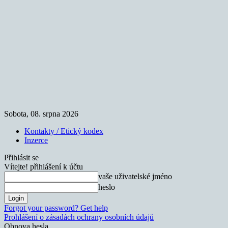
Sobota, 08. srpna 2026
Kontakty / Etický kodex
Inzerce
Přihlásit se
Vítejte! přihlášení k účtu
vaše uživatelské jméno
heslo
Forgot your password? Get help
Prohlášení o zásadách ochrany osobních údajů
Obnova hesla