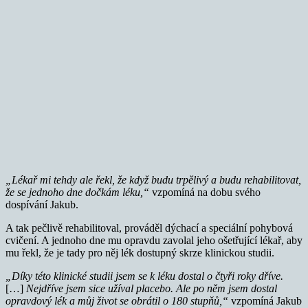
„Lékař mi tehdy ale řekl, že když budu trpělivý a budu rehabilitovat,
že se jednoho dne dočkám léku,“
vzpomíná na dobu svého
dospívání Jakub.
A tak pečlivě rehabilitoval, prováděl dýchací a speciální pohybová
cvičení. A jednoho dne mu opravdu zavolal jeho ošetřující lékař, aby
mu řekl, že je tady pro něj lék dostupný skrze klinickou studii.
„Díky této klinické studii jsem se k léku dostal o čtyři roky dříve.
[…]
Nejdříve jsem sice užíval placebo. Ale po něm jsem dostal
opravdový lék a můj život se obrátil o 180 stupňů,“
vzpomíná Jakub