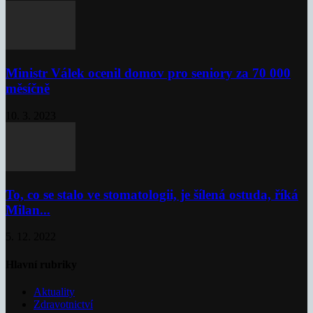
Ministr Válek ocenil domov pro seniory za 70 000
měsíčně
10. 3. 2023
To, co se stalo ve stomatologii, je šílená ostuda, říká
Milan...
5. 12. 2022
Hlavní rubriky
Aktuality
Zdravotnictví