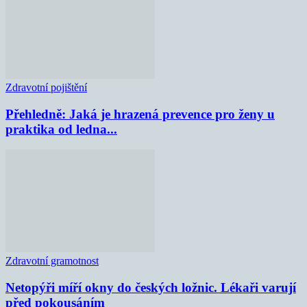
Zdravotní pojištění
Přehledně: Jaká je hrazená prevence pro ženy u
praktika od ledna...
Zdravotní gramotnost
Netopýři míří okny do českých ložnic. Lékaři varují
před pokousáním