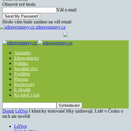
Obnovit své heslo
Váš e-mail
Heslo vám bude zasláno na váš email
zdravezpravy.cz
Aktuality
Zdravotnictví
Politika
Sociální věci
Pojištění
Pharma
Rozhovory
E-Health
Ke kávě i čaji
Domů
Léčiva
I klinicky testované léky uzdravují. Lidé v Česku o
nich ale nevědí
Léčiva