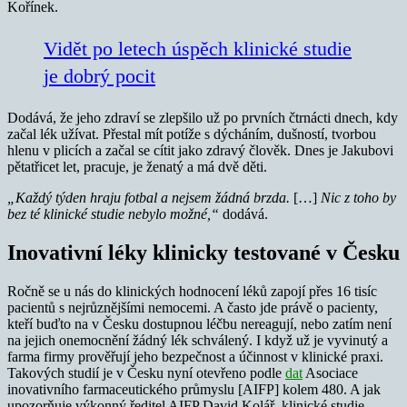
Kořínek.
Vidět po letech úspěch klinické studie
je dobrý pocit
Dodává, že jeho zdraví se zlepšilo už po prvních čtrnácti dnech, kdy
začal lék užívat. Přestal mít potíže s dýcháním, dušností, tvorbou
hlenu v plicích a začal se cítit jako zdravý člověk. Dnes je Jakubovi
pětatřicet let, pracuje, je ženatý a má dvě děti.
„Každý týden hraju fotbal a nejsem žádná brzda.
[…]
Nic z toho by
bez té klinické studie nebylo možné,“
dodává.
Inovativní léky klinicky testované v Česku
Ročně se u nás do klinických hodnocení léků zapojí přes 16 tisíc
pacientů s nejrůznějšími nemocemi. A často jde právě o pacienty,
kteří buďto na v Česku dostupnou léčbu nereagují, nebo zatím není
na jejich onemocnění žádný lék schválený. I když už je vyvinutý a
farma firmy prověřují jeho bezpečnost a účinnost v klinické praxi.
Takových studií je v Česku nyní otevřeno podle
dat
Asociace
inovativního farmaceutického průmyslu [AIFP] kolem 480. A jak
upozorňuje výkonný ředitel AIFP David Kolář, klinické studie