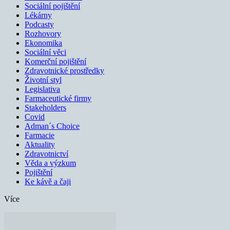
Sociální pojištění
Lékárny
Podcasty
Rozhovory
Ekonomika
Sociální věci
Komerční pojištění
Zdravotnické prostředky
Životní styl
Legislativa
Farmaceutické firmy
Stakeholders
Covid
Adman´s Choice
Farmacie
Aktuality
Zdravotnictví
Věda a výzkum
Pojištění
Ke kávě a čaji
Více