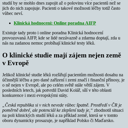
studií by se mohlo dnes zapojit až o polovinu více pacientů než se
jich do nich zapojuje. Pacienti o takové možnosti léčby totiž často
vůbec neví.
Klinická hodnocení: Online poradna AIFP
Existuje tady proto i online poradna Klinická hodnocení
provozovaná AIFP, kde se lidé nezávazně a zdarma doptají, zda u
nás na zadanou nemoc probíhají klinické testy léků.
O klinické studie mají zájem nejen země
v Evropě
Jelikož klinické studie léků rozšiřují pacientům možnosti dosahu na
účinnější léčbu a pro dané zařízení i zemi značí i finanční přínosy, je
o ně nejen v Evropě, ale po celém světě stále větší zájem. V
posledních letech, jak potvrdil David Kolář, sílí v této oblasti
konkurence i mezi evropskými státy.
„Česká republika si v nich nevede vůbec špatně. Prostředí v ČR je
poměrně dobré, ale potenciál ke zlepšení tady je,“
zhodnotil situaci
na poli klinických studií léků a za příklad země, která se v tomto
oboru dynamicky prosazuje, je například Polsko či Maďarsko.