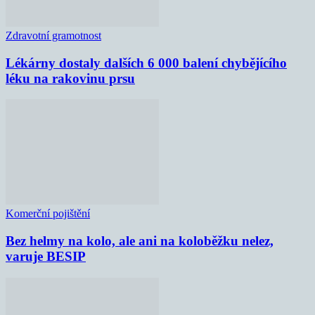
Zdravotní gramotnost
Lékárny dostaly dalších 6 000 balení chybějícího
léku na rakovinu prsu
Komerční pojištění
Bez helmy na kolo, ale ani na koloběžku nelez,
varuje BESIP