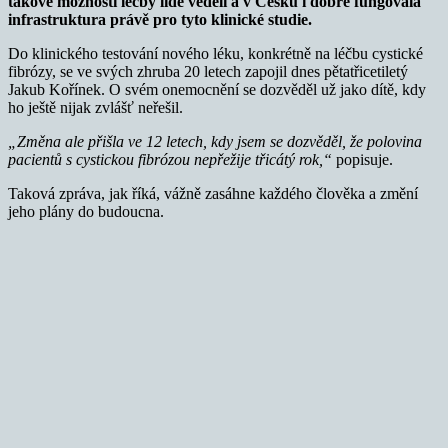
takové možnosti léčby lidé věděli a v Česku i dobře fungovala
infrastruktura právě pro tyto klinické studie.
Do klinického testování nového léku, konkrétně na léčbu cystické
fibrózy, se ve svých zhruba 20 letech zapojil dnes pětatřicetiletý
Jakub Kořínek. O svém onemocnění se dozvěděl už jako dítě, kdy
ho ještě nijak zvlášť neřešil.
„Změna ale přišla ve 12 letech, kdy jsem se dozvěděl, že polovina
pacientů s cystickou fibrózou nepřežije třicátý rok,“
popisuje.
Taková zpráva, jak říká, vážně zasáhne každého člověka a změní
jeho plány do budoucna.