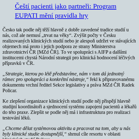
Čeští pacienti jako partneři: Program
EUPATI mění pravidla hry
Česko tak podle něj těží hlavně z dobře zavedené tradice studií u
nás, což ale nemusí „trvat na věky“. Zvýšit počty v Česku
realizovaných klinických studií nebo je alespoň udržet ve stávajících
objemech má proto i jejich podpora ze strany Ministerstva
zdravotnictví ČR [MZd ČR]. To ve spolupráci s AIFP a dalšími
institucemi chystá Národní strategii pro klinická hodnocení léčivých
přípravků v ČR.
„Strategie, kterou po létě představíme, nám v tom dá jednotný
rámec pro spolupráci a konkrétní nástroje,“
řekl k připravovanému
dokumentu vrchní ředitel Sekce legislativy a práva MZd ČR Radek
Policar.
Ke zlepšení organizace klinických studií podle něj přispějí hlavně
studijní koordinátoři a sjednocení systému zapojení pacientů a lékařů
do této praxe. Zlepšit se podle něj má i infrastruktura pro realizaci
testování léků.
„Chceme dělat systémovou aktivitu a pracovat na tom, aby u nás
byly klinické studie dostupnější,“
shrnul cíle resortu v oblasti