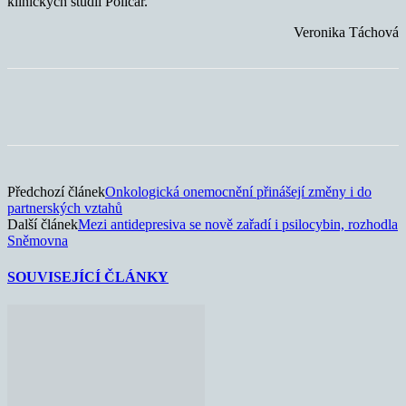
klinických studií Policar.
Veronika Táchová
Předchozí článek
Onkologická onemocnění přinášejí změny i do
partnerských vztahů
Další článek
Mezi antidepresiva se nově zařadí i psilocybin, rozhodla
Sněmovna
SOUVISEJÍCÍ ČLÁNKY