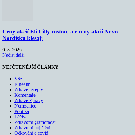
Ceny akcií Eli Lilly rostou, ale ceny akcií Novo
Nordisku klesají
6. 8. 2026
Načíst další
NEJČTENĚJŠÍ ČLÁNKY
Vše
E-health
Zdravé recepty
Komentáře
Zdravé Zprávy
Nemocnice
Politika
Léčiva
Zdravotní gramotnost
Zdravotní pojištění
Očkování a covid