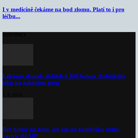
I v medicíně čekáme na bod zlomu. Platí to i pro
léčbu...
NOVINKY
Lékárny dostaly dalších 6 000 balení chybějícího
léku na rakovinu prsu
7. 8. 2026
Bez helmy na kolo, ale ani na koloběžku nelez,
varuje BESIP