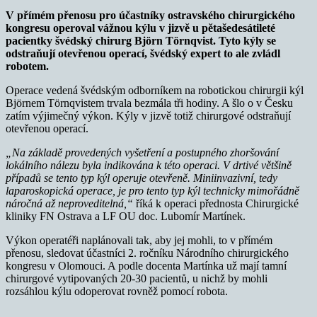
V přímém přenosu pro účastníky ostravského chirurgického
kongresu operoval vážnou kýlu v jizvě u pětašedesátileté
pacientky švédský
chirurg Björn Törnqvist. Tyto kýly se
odstraňují otevřenou operací, švédský expert to ale zvládl
robotem.
Operace vedená švédským odborníkem na robotickou chirurgii kýl
Björnem Törnqvistem trvala bezmála tři hodiny. A šlo o v Česku
zatím výjimečný výkon. Kýly v jizvě totiž chirurgové odstraňují
otevřenou operací.
„Na základě provedených vyšetření a postupného zhoršování
lokálního nálezu byla indikována k této operaci. V drtivé většině
případů se tento typ kýl operuje otevřeně. Miniinvazivní, tedy
laparoskopická operace, je pro tento typ kýl technicky mimořádně
náročná až neproveditelná,“
říká k operaci přednosta Chirurgické
kliniky FN Ostrava a LF OU doc. Lubomír Martínek.
Výkon operatéři naplánovali tak, aby jej mohli, to v přímém
přenosu, sledovat účastníci 2. ročníku Národního chirurgického
kongresu v Olomouci. A podle docenta Martínka už mají tamní
chirurgové vytipovaných 20-30 pacientů, u nichž by mohli
rozsáhlou kýlu odoperovat rovněž pomocí robota.