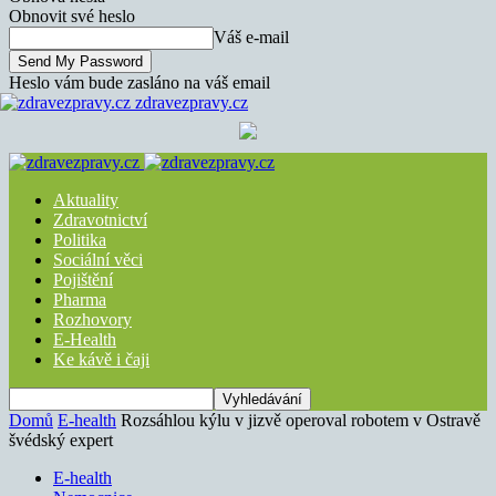
Obnovit své heslo
Váš e-mail
Heslo vám bude zasláno na váš email
zdravezpravy.cz
Aktuality
Zdravotnictví
Politika
Sociální věci
Pojištění
Pharma
Rozhovory
E-Health
Ke kávě i čaji
Domů
E-health
Rozsáhlou kýlu v jizvě operoval robotem v Ostravě
švédský expert
E-health