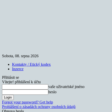
Sobota, 08. srpna 2026
Kontakty / Etický kodex
Inzerce
Přihlásit se
Vítejte! přihlášení k účtu
vaše uživatelské jméno
heslo
Forgot your password? Get help
Prohlášení o zásadách ochrany osobních údajů
Obnova hesla