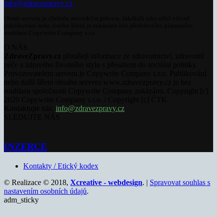
info@zdravezpravy.cz
Obsah serveru je chráněn autorským právem. Jakékoli jeho užití včetně
publikování nebo jiného šíření je zakázáno bez předchozího písemného
souhlasu Copywrite Company s.r.o.
O NÁS
ZdraveZpravy.cz
přinášejí informace ze zdravotnictví, zdravotní
péče a zdravého životního stylu s přesahem do sociální politiky.
Provozovatelem serveru je Copywrite Company s.r.o. Publikování
nebo další šíření obsahu serveru www.zdravezpravy.cz je bez
souhlasu společnosti Copywrite Company zakázáno. Copyright [c]
2020 Copywrite Company s.r.o. / Copyright [c] ČTK.
Kontaktujte nás:
info@zdravezpravy.cz
SLEDUJTE NÁS
INZERCE
Kontakty / Etický kodex
© Realizace © 2018,
Xcreative - webdesign
. |
Spravovat souhlas s
nastavením osobních údajů
.
adm_sticky