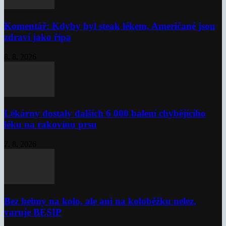
Komentář: Kdyby byl steak lékem, Američané jsou
zdraví jako řípa
8. 8. 2026
Lékárny dostaly dalších 6 000 balení chybějícího
léku na rakovinu prsu
7. 8. 2026
Bez helmy na kolo, ale ani na koloběžku nelez,
varuje BESIP