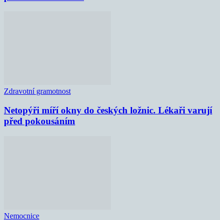
Zdravotní gramotnost
Netopýři míří okny do českých ložnic. Lékaři varují
před pokousáním
Nemocnice