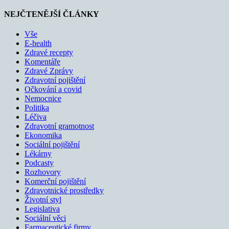
NEJČTENĚJŠÍ ČLÁNKY
Vše
E-health
Zdravé recepty
Komentáře
Zdravé Zprávy
Zdravotní pojištění
Očkování a covid
Nemocnice
Politika
Léčiva
Zdravotní gramotnost
Ekonomika
Sociální pojištění
Lékárny
Podcasty
Rozhovory
Komerční pojištění
Zdravotnické prostředky
Životní styl
Legislativa
Sociální věci
Farmaceutické firmy