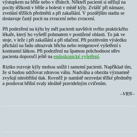
výstupkem na břiše nebo v tříslech. Někteří pacienti si stěžují na
pocity těžkosti v břiše a bolesti v místě kýly. Zvlášť při námaze,
zvedání těžších předmětů a při zakašlání. V pozdějším stadiu se
dostavuje častý pocit na zvracení nebo zvracení.
Při podezření na kýlu by měl pacienti navštívit svého praktického
lékaře, který ho vyšetří pohmatem v postižené oblasti. To jak ve
stoje, v leže i při zakašlání a při stlačení. Při pozitivním výsledku
přichází na řadu ultrazvuk břicha nebo rentgenové vyšetření s
kontrastní látkou. Při podezření na špatnou průchodnost střev
pacienta doporučí ještě na
endoskopické vyšetření
.
Riziko rozvoje kýly mohou snížit i samotní pacienti. Například tím,
že si budou udržovat zdravou váhu. Nadváha a obezita významně
zvyšují nitrobřišní tlak. Rovněž je namístě nezvedat těžké předměty
a posilovat břišní svaly ideálně pravidelným cvičením.
–VRN–