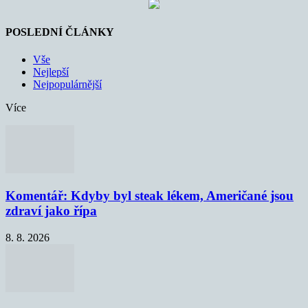
POSLEDNÍ ČLÁNKY
Vše
Nejlepší
Nejpopulárnější
Více
Komentář: Kdyby byl steak lékem, Američané jsou
zdraví jako řípa
8. 8. 2026