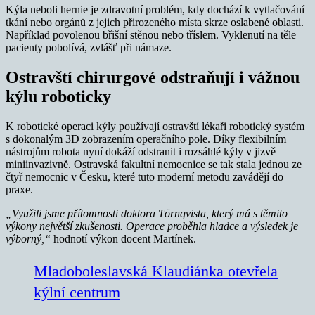
Kýla neboli hernie je zdravotní problém, kdy dochází k vytlačování
tkání nebo orgánů z jejich přirozeného místa skrze oslabené oblasti.
Například povolenou břišní stěnou nebo tříslem. Vyklenutí na těle
pacienty pobolívá, zvlášť při námaze.
Ostravští chirurgové odstraňují i vážnou
kýlu roboticky
K robotické operaci kýly používají ostravští lékaři robotický systém
s dokonalým 3D zobrazením operačního pole. Díky flexibilním
nástrojům robota nyní dokáží odstranit i rozsáhlé kýly v jizvě
miniinvazivně. Ostravská fakultní nemocnice se tak stala jednou ze
čtyř nemocnic v Česku, které tuto moderní metodu zavádějí do
praxe.
„Využili jsme přítomnosti doktora Törnqvista, který má s těmito
výkony největší zkušenosti. Operace proběhla hladce a výsledek je
výborný,“
hodnotí výkon docent Martínek.
Mladoboleslavská Klaudiánka otevřela
kýlní centrum