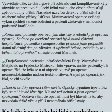
Vysvětluje dále, že chirurgové při odstraňování komplikované kýly
obvykle nejprve uvolňují celý kýlní vak a jeho obsah přemisťují
zpět do dutiny břišní. Následně uzavřou defekt v břišní stěně a
oslabené místo překryjí síťkou. Miniinvazivní operace zvládají
výkon rychleji s méně bolestmi a pacienti zůstávají v nemocnici
podstatně kratší dobu.
„Rozdíl mezi pacienty operovanými klasicky a roboticky je opravdu
výrazný. Zatímco po otevřené operaci bývá nutná týdenní
hospitalizace, pacientku z kongresového přenosu jsme propustili
domů už druhý den po zákroku.
A upřímně řečeno, zvládla by to i
během toho prvního,“
shrnuje docent Martínek.
Samotná pacientka, pětašedesátiletá Darja Waczyńska z
Metylovic na Frýdecko-Místecku [foto vpravo, archiv pacientky], k
operaci říká, že kýla se u ní objevila v jizvě po operaci
neuroendokrinního nádoru tenkého střeva. A nyní po operaci, jak
říká, se cítí skvěle.
„Dneska se díky operaci cítím skvěle. Opticky vypadám lépe a bez
kýly se mi hlavně lépe žije. Nic mě teď nebolí a jsem opravdu
spokojená,“
dodává s tím, že opatrná musí být hlavně na to, aby
nezvedala těžké věci a příliš nenamáhala břišní svaly.
Ke kýle jsou náchylní lidé s nadváhou a