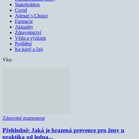
Stakeholders
Covid
Adman´s Choice
Farmacie
Aktuality
Zdravotnictví
Věda a výzkum
Pojištění
Ke kávě a čaji
Více
Zdravotní gramotnost
Přehledně: Jaká je hrazená prevence pro ženy u
praktika od ledna...