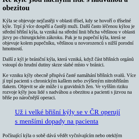
obezitou
Kýla se objevuje nejčastěji v oblasti třísel, kdy se hovoří o tříselné
kýle. Trpí jí více dospělí a častěji muži. Další často léčenou kýlou je
střední břišní kýla, ta vzniká na střední linii břicha většinou v oblasti
jizvy po chirurgickém zákroku. Pak je tu pupeční kýla, která se
objevuje kolem pupečníku, většinou u novorozenců s nižší porodní
hmotností.
Další z kýl je brániční kýla, která vzniká, když část břišních orgánů
vstoupí do hrudní dutiny skrze slabé místo v bránici.
Ke vzniku kýly obecně přispívá časté namáhání břišních svalů. Více
jí trpí pacienti s chronickým kašlem nebo zvýšeným nitrobřišním
tlakem. Objevit se ale může i u gravidních žen. Ve vyšším riziku
rozvoje kýly jsou lidé s nadváhou a obezitou a pacienti s jizvou na
břiše po náročnější operaci.
Už i velké břišní kýly se v ČR operují
s menšími dopady na pacienta
Počínající kýla o sobě dává vědět vyčnívajícím nebo oteklým