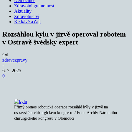
Nemocnice
Zdravotní gramotnost
Aktuality
Zdravotnictví
Ke kávě a čaji
Rozsáhlou kýlu v jizvě operoval robotem
v Ostravě švédský expert
Od
zdravezpravy
-
6. 7. 2025
0
Přímý přenos robotické operace rozsáhlé kýly v jizvě na
ostravském chirurgickém kongresu. / Foto: Archiv Národního
chirurgického kongresu v Olomouci