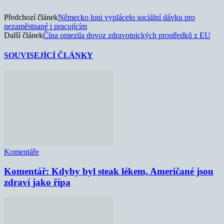
Předchozí článek
Německo loni vyplácelo sociální dávku pro
nezaměstnané i pracujícím
Další článek
Čína omezila dovoz zdravotnických prostředků z EU
SOUVISEJÍCÍ ČLÁNKY
Komentáře
Komentář: Kdyby byl steak lékem, Američané jsou
zdraví jako řípa