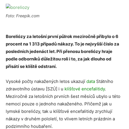
Foto: Freepik.com
Boreliózy za letošní první půlrok meziročně přibylo o 6
procent na 1 313 případů nákazy. To je nejvyšší číslo za
posledních jedenáct let. Při přenosu boreliózy hraje
podle odborníků důležitou roli i to, za jak dlouho od
přisátí se klíště odstraní.
Vysoké počty nakažených letos ukazují
data
Státního
zdravotního ústavu [SZÚ] i u
klíšťové encefalitidy
.
Meziročně za letošních prvních šest měsíců ubylo u této
nemoci pouze o jednoho nakaženého. Přičemž jak u
lymské boreliózy, tak u klíšťové encefalitidy zrychlují
nákazy v druhém pololetí, to vlivem letních prázdnin a
podzimního houbaření.