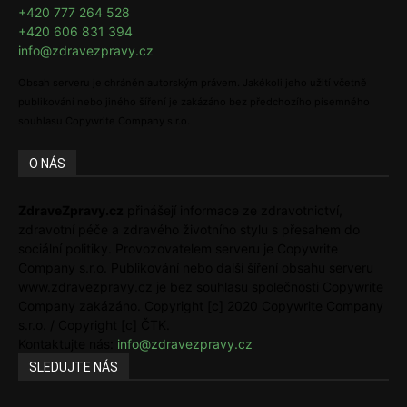
+420 777 264 528
+420 606 831 394
info@zdravezpravy.cz
Obsah serveru je chráněn autorským právem. Jakékoli jeho užití včetně
publikování nebo jiného šíření je zakázáno bez předchozího písemného
souhlasu Copywrite Company s.r.o.
O NÁS
ZdraveZpravy.cz
přinášejí informace ze zdravotnictví,
zdravotní péče a zdravého životního stylu s přesahem do
sociální politiky. Provozovatelem serveru je Copywrite
Company s.r.o. Publikování nebo další šíření obsahu serveru
www.zdravezpravy.cz je bez souhlasu společnosti Copywrite
Company zakázáno. Copyright [c] 2020 Copywrite Company
s.r.o. / Copyright [c] ČTK.
Kontaktujte nás:
info@zdravezpravy.cz
SLEDUJTE NÁS