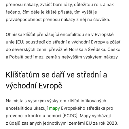
přenosu nákazy, zvlášť boreliózy, důležitou roli. Jinak
řečeno, čím déle je klíště přisáté, tím vyšší je
pravděpodobnost přenosu nákazy z něj na člověka.
Ohniska klíšťat přenášející encefalitidu se v Evropské
unie [EU] soustředí do střední a východní Evropy a zčásti
do severských zemí, převážně Norska a Švédska. Česko
a Pobaltí patří mezi země s nejvyšším výskytem nákazy.
Klíšťatům se daří ve střední a
východní Evropě
Na místa s vysokým výskytem klíšťat infikovaných
encefalitidou ukazují
mapy
Evropského střediska pro
prevenci a kontrolu nemocí [ECDC]. Mapy vycházejí
z údajů zaslaných jednotlivými zeměmi EU za rok 2023.