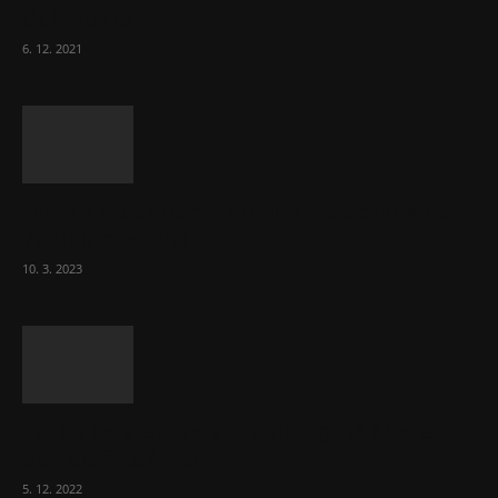
ČLK Kubka
6. 12. 2021
Ministr Válek ocenil domov pro seniory za
70 000 měsíčně
10. 3. 2023
To, co se stalo ve stomatologii, je šílená
ostuda, říká Milan...
5. 12. 2022