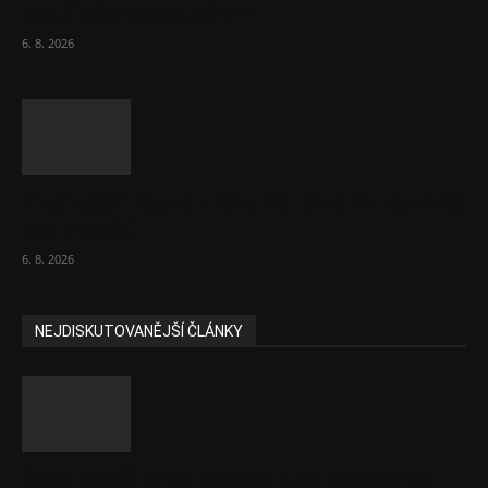
varují před pokousáním
6. 8. 2026
V korupční kauze z roku 2018 ve FN Bulovka
padly další...
6. 8. 2026
NEJDISKUTOVANĚJŠÍ ČLÁNKY
Část lékařů tvrdě zaútočila na prezidenta