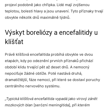
projeví podobně jako chřipka. Lidé mají zvýšenou
teplotou, bolesti hlavy a jsou unavení. Tyto příznaky trvají
obvykle několik dnů maximálně týdnů.
Výskyt boreliózy a encefalitidy u
klíšťat
Právě klíšťová encefalitida probíhá obvykle ve dvou
etapách, kdy po odeznění prvních příznaků přichází
období klidu trvající pět až deset dnů. A nemocný
nepociťuje žádné obtíže. Poté nastává druhá,
dramatičtější, fáze nemoci, při které se dostaví poruchy
centrálního nervového systému.
„Typická klíšťová encefalitida vypadá jako virový zánět
mozkových blan
[serózní meningitida]
, při kterém