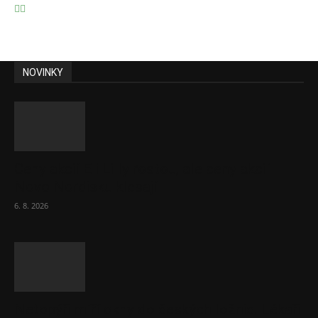
NOVINKY
Ceny akcií Eli Lilly rostou, ale ceny akcií
Novo Nordisku klesají
6. 8. 2026
Netopýři míří okny do českých ložnic. Lékaři