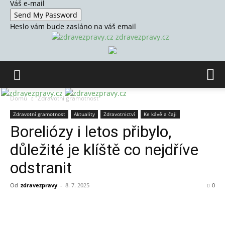
Váš e-mail
Heslo vám bude zasláno na váš email
zdravezpravy.cz
Domů
Zdravotní gramotnost
Zdravotní gramotnost
Aktuality
Zdravotnictví
Ke kávě a čaji
Boreliózy i letos přibylo,
důležité je klíště co nejdříve
odstranit
Od
zdravezpravy
-
8. 7. 2025
0