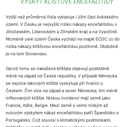
VÝSKYT KLÍŠŤOVÉ ENCEFALITIDY
Vyšší než průměrná čísla vykazuje i jižní část švédského
území. V Česku je nejvyšší riziko nákazy encefalitidou v
Jihočeském, Libereckém a Zlínském kraji a na Vysočině.
Nicméně celé území Česka vychází na mapě ECDC co do
rizika nákazy klíšťovou encefalitidou pozitivně. Obdobně
je na tom Slovensko.
Oproti tomu se nakažená klíšťata objevují podstatně
méně na západ od České republiky. V případě Německa
se nejvíce takových klíšťat vyskytuje při hranici s
Českem. Čím více na západ a sever Německa, tím méně
infikovaných klíšťat. Nízkou incidenci mají země jako
Francie, Itálie, Belgie. Mezi země s velmi nízkým až
nulovým výskytem nákaz encefalitidou patří Španělsko a
Portugalsko. Což souvisí s klimatickými podmínkami.