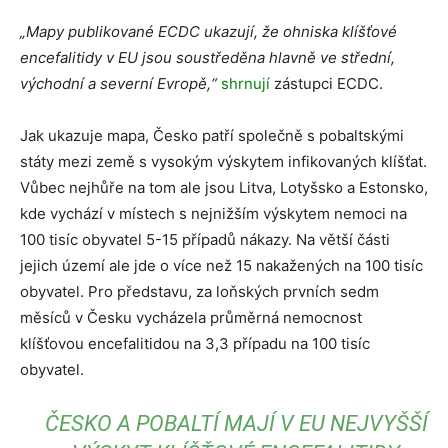
„Mapy publikované ECDC ukazují, že ohniska klíšťové
encefalitidy v EU jsou soustředěna hlavně ve střední,
východní a severní Evropě,“
shrnují
zástupci ECDC.
Jak ukazuje mapa, Česko patří společně s pobaltskými
státy mezi země s vysokým výskytem infikovaných klíšťat.
Vůbec nejhůře na tom ale jsou Litva, Lotyšsko a Estonsko,
kde vychází v místech s nejnižším výskytem nemoci na
100 tisíc obyvatel 5-15 případů nákazy. Na větší části
jejich území ale jde o více než 15 nakažených na 100 tisíc
obyvatel. Pro představu, za loňských prvních sedm
měsíců v Česku vycházela průměrná nemocnost
klíšťovou encefalitidou na 3,3 případu na 100 tisíc
obyvatel.
ČESKO A POBALTÍ MAJÍ V EU NEJVYŠŠÍ