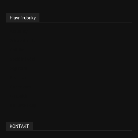
Hlavní rubriky
Aktuality
Zdravotnictví
Politika
Sociální věci
Pojištění
Pharma
Rozhovory
E-Health
Ke kávě i čaji
KONTAKT