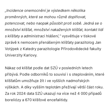
„Incidence onemocnění je výsledkem několika
proměnných, které se mohou různě doplňovat,
potencovat, nebo naopak působit proti sobě. Jedná se o
množství klíšťat, množství nakažených klíšťat, kontakt lidí
s klíšťaty a administraci hlášení,“
vysvětluje v tiskové
zprávě k nemocem přenášeným klíšťaty parazitolog Jan
Votýpek z Katedry parazitologie Přírodovědecké fakulty
Univerzity Karlovy.
Nákaz od klíšťat podle dat SZÚ v posledních letech
přibývá. Podle odborníků to souvisí i s oteplováním, které
klíšťatům umožňuje žít i ve vyšších nadmořských
výškách. A díky vyšším teplotám přežívají větší část roku.
Za rok 2024 data SZÚ ukazují na více než 4 000 případů
boreliózy a 670 klíšťové encefalitidy.