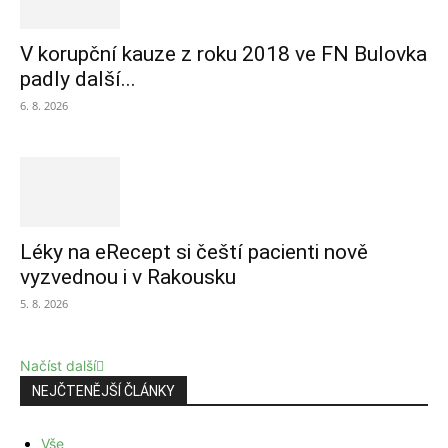
V korupční kauze z roku 2018 ve FN Bulovka
padly další...
6. 8. 2026
Léky na eRecept si čeští pacienti nově
vyzvednou i v Rakousku
5. 8. 2026
Načíst další
NEJČTENĚJŠÍ ČLÁNKY
Vše