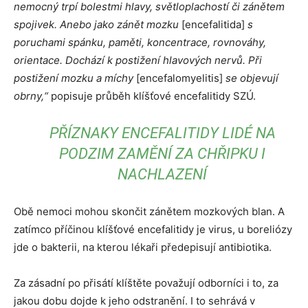
nemocný trpí bolestmi hlavy, světloplachostí či zánětem
spojivek. Anebo jako zánět mozku
[encefalitida]
s
poruchami spánku, paměti, koncentrace, rovnováhy,
orientace. Dochází k postižení hlavových nervů. Při
postižení mozku a míchy
[encefalomyelitis]
se objevují
obrny,“
popisuje průběh klíšťové encefalitidy SZÚ.
PŘÍZNAKY ENCEFALITIDY LIDÉ NA
PODZIM ZAMĚNÍ ZA CHŘIPKU I
NACHLAZENÍ
Obě nemoci mohou skončit zánětem mozkových blan. A
zatímco příčinou klíšťové encefalitidy je virus, u boreliózy
jde o bakterii, na kterou lékaři předepisují antibiotika.
Za zásadní po přisátí klíštěte považují odborníci i to, za
jakou dobu dojde k jeho odstranění. I to sehrává v