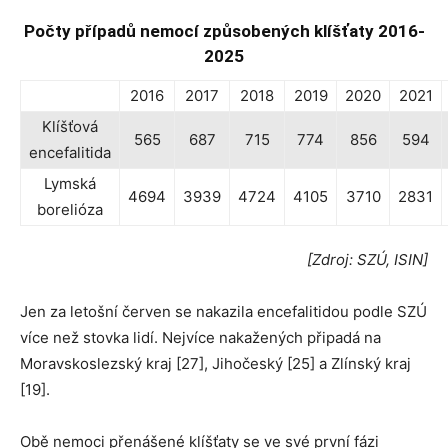
Počty případů nemocí způsobených klíšťaty 2016-
2025
2016
2017
2018
2019
2020
2021
Klíšťová
565
687
715
774
856
594
encefalitida
Lymská
4694
3939
4724
4105
3710
2831
borelióza
[Zdroj: SZÚ, ISIN]
Jen za letošní červen se nakazila encefalitidou podle SZÚ
více než stovka lidí. Nejvíce nakažených připadá na
Moravskoslezský kraj [27], Jihočeský [25] a Zlínský kraj
[19].
Obě nemoci přenášené klíšťaty se ve své první fázi