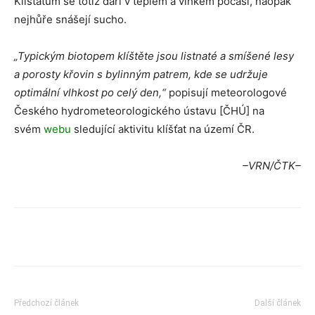
Klíšťatům se totiž daří v teplém a vlhkém počasí, naopak
nejhůře snášejí sucho.
„Typickým biotopem klíštěte jsou listnaté a smíšené lesy
a porosty křovin s bylinným patrem, kde se udržuje
optimální vlhkost po celý den,“
popisují meteorologové
Českého hydrometeorologického ústavu [ČHÚ] na
svém
webu
sledující aktivitu klíšťat na území ČR.
–VRN/ČTK–
Předchozí článek
Další článek