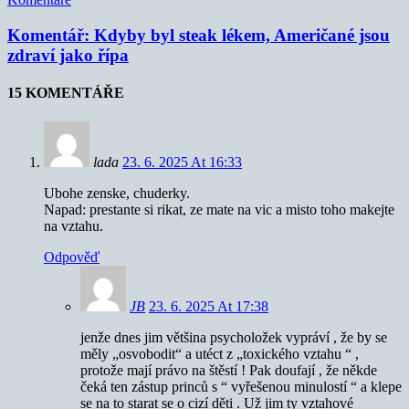
Komentář: Kdyby byl steak lékem, Američané jsou
zdraví jako řípa
15 KOMENTÁŘE
lada
23. 6. 2025 At 16:33
Ubohe zenske, chuderky.
Napad: prestante si rikat, ze mate na vic a misto toho makejte
na vztahu.
Odpověď
JB
23. 6. 2025 At 17:38
jenže dnes jim většina psycholožek vypráví , že by se
měly „osvobodit“ a utéct z „toxického vztahu “ ,
protože mají právo na štěstí ! Pak doufají , že někde
čeká ten zástup princů s “ vyřešenou minulostí “ a klepe
se na to starat se o cizí děti . Už jim ty vztahové