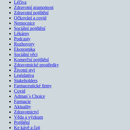
Léčiva
Zdravotní gramotnost
Zdravotní pojištění
Očkování a covid
Nemocnice
Sociální pojištění
Lékárny
Podcasty
Rozhovory
Ekonomika
Sociální věci
Komerční pojištění
Zdravotnické prostředky
Životní styl
Legislativa
Stakeholders
Farmaceutické firmy
Covid
Adman´s Choice
Farmacie
Aktuality
Zdravotnictví
Věda a výzkum
Pojištění
Ke kávě a čaji