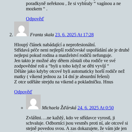
poradkyně neřeknou , že si vybíraly “ vagínou a ne
mozkem “ .
Odpověď
Franta skala
23. 6. 2025 At 17:28
Hloupý článek nabádající a neprofesionální.
Střídavá péče neni nejlepší rodičovské uspořádání ale je druhé
nejlepsi pokud rodina a manželství rodičů nefunguje.
Jen takto je možné aby dětem zůstali oba rodiče ve své
zodpovědné roli a “byli u toho když se děti vyvíjí “
Děláte jako kdyby otcové byli automaticky horší rodiče než
matky ( víkend jednou za 14 dní je absurdní řešení)
Z otce uděláte strejdu na vikend a pokladničku. Hnus
Odpověď
Michaela Žďárská
24. 6. 2025 At 0:50
Zvláštni….ne každý, kdo ve střídavce vyrostl, ji
schvaluje. Odborníci jsou vesměs proti ní, ale otcové si
stejně povedou svou. A zas dokazujete, že vám jde jen