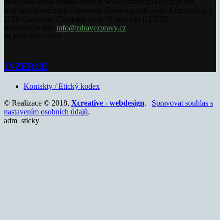
nebo další šíření obsahu serveru www.zdravezpravy.cz je bez
souhlasu společnosti Copywrite Company zakázáno. Copyright [c]
2020 Copywrite Company s.r.o. / Copyright [c] ČTK.
Kontaktujte nás:
info@zdravezpravy.cz
SLEDUJTE NÁS
INZERCE
Kontakty / Etický kodex
© Realizace © 2018,
Xcreative - webdesign
. |
Spravovat souhlas s
nastavením osobních údajů
.
adm_sticky