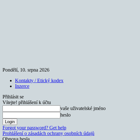
Pondělí, 10. srpna 2026
Kontakty / Etický kodex
Inzerce
Přihlásit se
Vítejte! přihlášení k účtu
vaše uživatelské jméno
heslo
Forgot your password? Get help
Prohlášení o zásadách ochrany osobních údajů
Obnova hesla