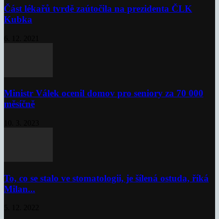
Část lékařů tvrdě zaútočila na prezidenta ČLK
Kubka
6. 12. 2021
Ministr Válek ocenil domov pro seniory za 70 000
měsíčně
10. 3. 2023
To, co se stalo ve stomatologii, je šílená ostuda, říká
Milan...
5. 12. 2022