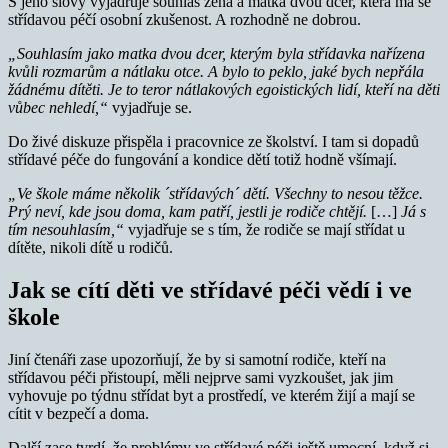
S jeho slovy vyjadřuje souhlas žena a matka dvou dcer, která má se
střídavou péčí osobní zkušenost. A rozhodně ne dobrou.
„Souhlasím jako matka dvou dcer, kterým byla střídavka nařízena
kvůli rozmarům a nátlaku otce. A bylo to peklo, jaké bych nepřála
žádnému dítěti. Je to teror nátlakových egoistických lidí, kteří na děti
vůbec nehledí,“
vyjadřuje se.
Do živé diskuze přispěla i pracovnice ze školství. I tam si dopadů
střídavé péče do fungování a kondice dětí totiž hodně všímají.
„Ve škole máme několik ´střídavých´ dětí. Všechny to nesou těžce.
Prý neví, kde jsou doma, kam patří, jestli je rodiče chtějí.
[…]
Já s
tím nesouhlasím,“
vyjadřuje se s tím, že rodiče se mají střídat u
dítěte, nikoli dítě u rodičů.
Jak se cítí děti ve střídavé péči vědí i ve
škole
Jiní čtenáři zase upozorňují, že by si samotní rodiče, kteří na
střídavou péči přistoupí, měli nejprve sami vyzkoušet, jak jim
vyhovuje po týdnu střídat byt a prostředí, ve kterém žijí a mají se
cítit v bezpečí a doma.
Další zase tvrdí, že problémy ve střídavé péči ještě umocní, když si