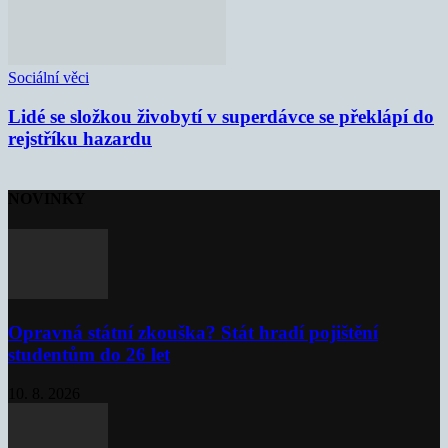
Sociální věci
Lidé se složkou živobytí v superdávce se překlápí do
rejstříku hazardu
NOVINKY
Opravná státní zkouška? Stát hradí pojištění
studentům do 26 let
10. 8. 2026