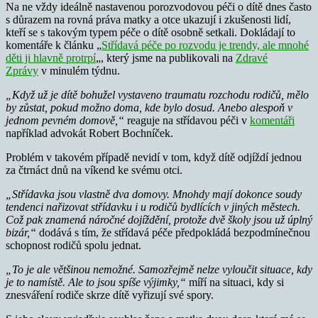
Na ne vždy ideálně nastavenou porozvodovou péči o dítě dnes často
s důrazem na rovná práva matky a otce ukazují i zkušenosti lidí,
kteří se s takovým typem péče o dítě osobně setkali. Dokládají to
komentáře k článku „
Střídavá péče po rozvodu je trendy, ale mnohé
děti ji hlavně protrpí
„, který jsme na publikovali na
Zdravé
Zprávy
v minulém týdnu.
„Když už je dítě bohužel vystaveno traumatu rozchodu rodičů, mělo
by zůstat, pokud možno doma, kde bylo dosud. Anebo alespoň v
jednom pevném domově,“
reaguje na střídavou péči v
komentáři
například advokát Robert Bochníček.
Problém v takovém případě nevidí v tom, když dítě odjíždí jednou
za čtrnáct dnů na víkend ke svému otci.
„Střídavka jsou vlastně dva domovy. Mnohdy mají dokonce soudy
tendenci nařizovat střídavku i u rodičů bydlících v jiných městech.
Což pak znamená náročné dojíždění, protože dvě školy jsou už úplný
bizár,“
dodává s tím, že střídavá péče předpokládá bezpodmínečnou
schopnost rodičů spolu jednat.
„To je ale většinou nemožné. Samozřejmě nelze vyloučit situace, kdy
je to namístě. Ale to jsou spíše výjimky,“
míří na situaci, kdy si
znesváření rodiče skrze dítě vyřizují své spory.