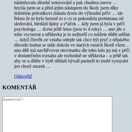
následovalo dlouhé zotavování a pak chudera znovu …
hryzla jsem se a před jejím nástupem do školy jsem díky
dobrému právníkovi získala dceru do výhradní péče … ale
řeknu že to bylo hrozné to o co se pokoušela protistrana od
sledování, hledání špíny a s*aček .. .kdy jsem já byla v péči
psychologa … dcera ještě letos (jsou to 4 roky) … ano jde z
toho vycouvat a střídavka je to nejhorší co můžete dítěti udělat
… když člověk ze vztahu odejde tak chce být pryč z nějakého
důvodu hrabat se stále dokola ve starých ranách škodí všem ..
ano dítě má navštěvovat otce/matku dle toho kdo jej má v péči
v dostatečném rozsahu ale rozhodně ne střídavka – a ještě tak
aby se u dítěte v bytě střídali bývalí partneři to mohl vymyslet
jen chorý mozek …
Odpověď
KOMENTÁŘ