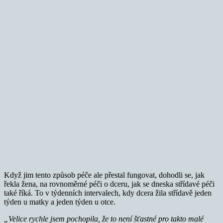
Když jim tento způsob péče ale přestal fungovat, dohodli se, jak
řekla žena, na rovnoměrné péči o dceru, jak se dneska střídavé péči
také říká. To v týdenních intervalech, kdy dcera žila střídavě jeden
týden u matky a jeden týden u otce.
„Velice rychle jsem pochopila, že to není šťastné pro takto malé