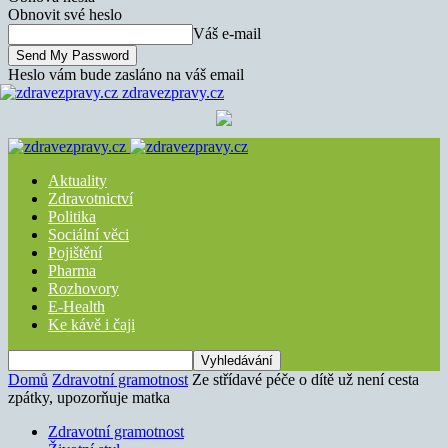
Obnovit své heslo
Váš e-mail
Heslo vám bude zasláno na váš email
zdravezpravy.cz
Aktuality
Zdravotnictví
Politika
Sociální věci
Pojištění
Pharma
Rozhovory
E-Health
Ke kávě i čaji
Domů
Zdravotní gramotnost
Ze střídavé péče o dítě už není cesta
zpátky, upozorňuje matka
Zdravotní gramotnost