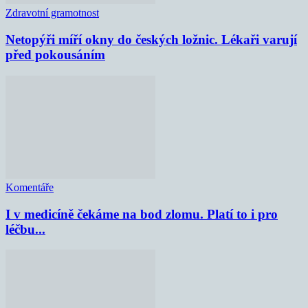
Zdravotní gramotnost
Netopýři míří okny do českých ložnic. Lékaři varují
před pokousáním
Komentáře
I v medicíně čekáme na bod zlomu. Platí to i pro
léčbu...