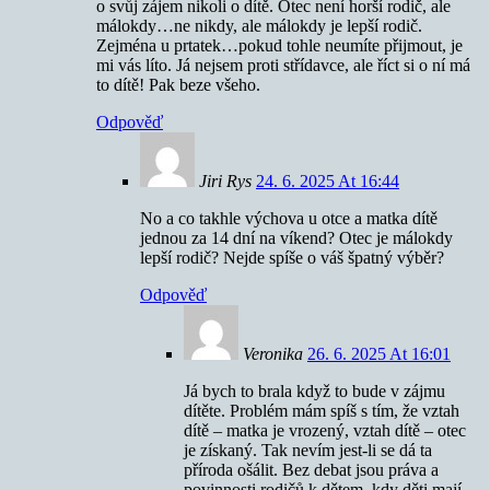
o svůj zájem nikoli o dítě. Otec není horší rodič, ale
málokdy…ne nikdy, ale málokdy je lepší rodič.
Zejména u prtatek…pokud tohle neumíte přijmout, je
mi vás líto. Já nejsem proti střídavce, ale říct si o ní má
to dítě! Pak beze všeho.
Odpověď
Jiri Rys
24. 6. 2025 At 16:44
No a co takhle výchova u otce a matka dítě
jednou za 14 dní na víkend? Otec je málokdy
lepší rodič? Nejde spíše o váš špatný výběr?
Odpověď
Veronika
26. 6. 2025 At 16:01
Já bych to brala když to bude v zájmu
dítěte. Problém mám spíš s tím, že vztah
dítě – matka je vrozený, vztah dítě – otec
je získaný. Tak nevím jest-li se dá ta
příroda ošálit. Bez debat jsou práva a
povinnosti rodičů k dětem, kdy děti mají