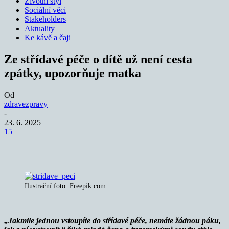
Životní styl
Sociální věci
Stakeholders
Aktuality
Ke kávě a čaji
Ze střídavé péče o dítě už není cesta
zpátky, upozorňuje matka
Od
zdravezpravy
-
23. 6. 2025
15
Ilustrační foto: Freepik.com
„Jakmile jednou vstoupíte do střídavé péče, nemáte žádnou páku,