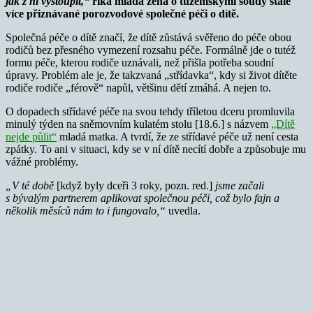
jak z ní vystoupit,“
říká mladá žena o tuzemskými soudy stále
více přiznávané porozvodové společné péči o dítě.
Společná péče o dítě značí, že dítě zůstává svěřeno do péče obou
rodičů bez přesného vymezení rozsahu péče. Formálně jde o tutéž
formu péče, kterou rodiče uznávali, než přišla potřeba soudní
úpravy. Problém ale je, že takzvaná „střídavka“, kdy si život dítěte
rodiče rodiče „férově“ napůl, většinu dětí zmáhá. A nejen to.
O dopadech střídavé péče na svou tehdy tříletou dceru promluvila
minulý týden na sněmovním kulatém stolu [18.6.] s názvem
„Dítě
nejde půlit“
mladá matka. A tvrdí, že ze střídavé péče už není cesta
zpátky. To ani v situaci, kdy se v ní dítě necítí dobře a způsobuje mu
vážné problémy.
„V té době
[když byly dceři 3 roky, pozn. red.]
jsme začali
s bývalým partnerem aplikovat společnou péči, což bylo fajn a
několik měsíců nám to i fungovalo,“
uvedla.