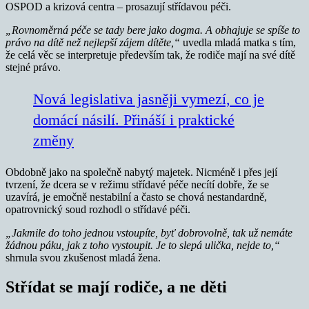
OSPOD a krizová centra – prosazují střídavou péči.
„Rovnoměrná péče se tady bere jako dogma. A obhajuje se spíše to
právo na dítě než nejlepší zájem dítěte,“
uvedla mladá matka s tím,
že celá věc se interpretuje především tak, že rodiče mají na své dítě
stejné právo.
Nová legislativa jasněji vymezí, co je
domácí násilí. Přináší i praktické
změny
Obdobně jako na společně nabytý majetek. Nicméně i přes její
tvrzení, že dcera se v režimu střídavé péče necítí dobře, že se
uzavírá, je emočně nestabilní a často se chová nestandardně,
opatrovnický soud rozhodl o střídavé péči.
„Jakmile do toho jednou vstoupíte, byť dobrovolně, tak už nemáte
žádnou páku, jak z toho vystoupit. Je to slepá ulička, nejde to,“
shrnula svou zkušenost mladá žena.
Střídat se mají rodiče, a ne děti