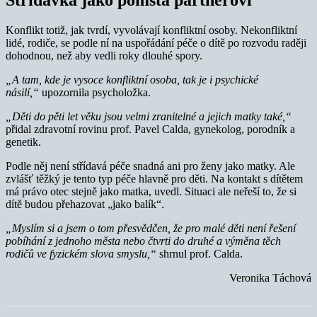
Střídavka jako pomsta partnerovi
Konflikt totiž, jak tvrdí, vyvolávají konfliktní osoby. Nekonfliktní
lidé, rodiče, se podle ní na uspořádání péče o dítě po rozvodu raději
dohodnou, než aby vedli roky dlouhé spory.
„A tam, kde je vysoce konfliktní osoba, tak je i psychické
násilí,“
upozornila psycholožka.
„Děti do pěti let věku jsou velmi zranitelné a jejich matky také,“
přidal zdravotní rovinu prof. Pavel Calda, gynekolog, porodník a
genetik.
Podle něj není střídavá péče snadná ani pro ženy jako matky. Ale
zvlášť těžký je tento typ péče hlavně pro děti. Na kontakt s dítětem
má právo otec stejně jako matka, uvedl. Situaci ale neřeší to, že si
dítě budou přehazovat „jako balík“.
„Myslím si a jsem o tom přesvědčen, že pro malé děti není řešení
pobíhání z jednoho města nebo čtvrti do druhé a výměna těch
rodičů ve fyzickém slova smyslu,“
shrnul prof. Calda.
Veronika Táchová