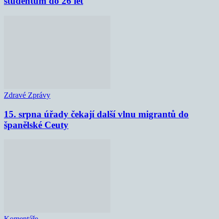
studentům do 26 let
Zdravé Zprávy
15. srpna úřady čekají další vlnu migrantů do
španělské Ceuty
Komentáře