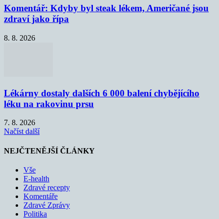
Komentář: Kdyby byl steak lékem, Američané jsou
zdraví jako řípa
8. 8. 2026
Lékárny dostaly dalších 6 000 balení chybějícího
léku na rakovinu prsu
7. 8. 2026
Načíst další
NEJČTENĚJŠÍ ČLÁNKY
Vše
E-health
Zdravé recepty
Komentáře
Zdravé Zprávy
Politika