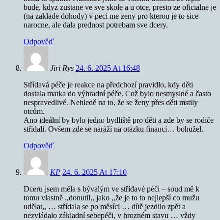
bude, kdyz zustane ve sve skole a u otce, presto ze oficialne je
(na zaklade dohody) v peci me zeny pro kterou je to sice
narocne, ale dala prednost potrebam sve dcery.
Odpověď
Jiri Rys
24. 6. 2025 At 16:48
Střídavá péče je reakce na předchozí pravidlo, kdy děti
dostala matka do výhradní péče. Což bylo nesmyslné a často
nespravedlivé. Nehledě na to, že se ženy přes děti mstily
otcům.
Ano ideální by bylo jedno bydliště pro děti a zde by se rodiče
střídali. Ovšem zde se naráží na otázku financí… bohužel.
Odpověď
KP
24. 6. 2025 At 17:10
Dceru jsem měla s bývalým ve střídavé péči – soud mě k
tomu vlastně ,,donutil,, jako ,,že je to to nejlepší co mužu
udělat,, … střídala se po měsíci … dítě jezdilo zpět a
nezvládalo základní sebepéči, v hrozném stavu … vždy