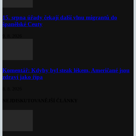
15. srpna úřady čekají další vlnu migrantů do
španělské Ceuty
9. 8. 2026
Komentář: Kdyby byl steak lékem, Američané jsou
zdraví jako řípa
8. 8. 2026
NEJDISKUTOVANĚJŠÍ ČLÁNKY