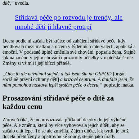
dítě,“
uvedla.
Střídavá péče po rozvodu je trendy, ale
mnohé děti ji hlavně protrpí
Dcera podle ní začala být krátce od zahájení střídavé péče, kdy
pendlovala mezi matkou a otcem v týdenních intervalech, apatická a
emoční. V podstatě úplně změnila své chování, popsala žena. Stejně
tak na změnu v jejím chování upozornily učitelky v mateřské škole.
Změny si všimli i její blízcí přátelé.
„Otec to ale nevnímal stejně, a tak jsem šla na OSPOD
[orgán
sociálně právní ochrany dětí]
a krizové centrum. A doufala jsem, že
nám pomohou nastavit lepší systém péče o dceru,“
popisuje matka.
Prosazování střídavé péče o dítě za
každou cenu
Zároveň říká, že neprosazovala přiřknutí dcerky do její výlučné
péče. Ale změnu, která by více vyhovovala jejich dítěti, aby se
začalo cítit lépe. To se ale zmýlila. Zájem dítěte, jak tvrdí, je totiž
docela přehlížený a opatrovnické soudy, stejně jako úřady –