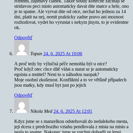
Hmmm, zajimavy clanek. Takze soudy konecne zacinaji se
stridavou peci misto automaticky davat dite matce a hele, ono
je to spatne. Ale vyrvat dite od otce, nechat ho jednou za 14
dni, platit na nej, nemit prakticky zadne pravo ani moznost
rozhodovat, vydet ho vyrustat s nekym jinym, to je evidentne
ok.
Odpověď
Topan
24. 6. 2025 At 10:06
A proč tedy by výlučná péče nemohla být u otce?
Proč když otec chce dítě vídat a starat se je automaticky
egoista a mstitel? Neni to u náhodou naopak?
Moje osobní zkušenost. Konfliktní a to ve většině případech
jsou matky, kdy musí byt just po jejich
Odpověď
Nikola Med
24. 6. 2025 At 12:01
Kdyz jsme se s manzelkou odstehovali do nedalekeho mesta,
jeji dcera z predchoziho vztahu pendlovala z mista na misto a
nesla to spatne. Nakonec jsme se vsichni dohodli ze lepsi