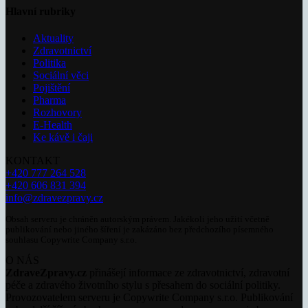
Hlavní rubriky
Aktuality
Zdravotnictví
Politika
Sociální věci
Pojištění
Pharma
Rozhovory
E-Health
Ke kávě i čaji
KONTAKT
+420 777 264 528
+420 606 831 394
info@zdravezpravy.cz
Obsah serveru je chráněn autorským právem. Jakékoli jeho užití včetně
publikování nebo jiného šíření je zakázáno bez předchozího písemného
souhlasu Copywrite Company s.r.o.
O NÁS
ZdraveZpravy.cz
přinášejí informace ze zdravotnictví, zdravotní
péče a zdravého životního stylu s přesahem do sociální politiky.
Provozovatelem serveru je Copywrite Company s.r.o. Publikování