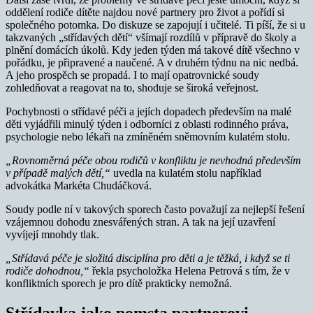
oddělení rodiče dítěte najdou nové partnery pro život a pořídí si
společného potomka. Do diskuze se zapojují i učitelé. Ti píší, že si u
takzvaných „střídavých dětí“ všímají rozdílů v přípravě do školy a
plnění domácích úkolů. Kdy jeden týden má takové dítě všechno v
pořádku, je připravené a naučené. A v druhém týdnu na nic nedbá.
A jeho prospěch se propadá. I to mají opatrovnické soudy
zohledňovat a reagovat na to, shoduje se široká veřejnost.
Pochybnosti o střídavé péči a jejích dopadech především na malé
děti vyjádřili minulý týden i odborníci z oblasti rodinného práva,
psychologie nebo lékaři na zmíněném sněmovním kulatém stolu.
„Rovnoměrná péče obou rodičů v konfliktu je nevhodná především
v případě malých dětí,“
uvedla na kulatém stolu například
advokátka Markéta Chudáčková.
Soudy podle ní v takových sporech často považují za nejlepší řešení
vzájemnou dohodu znesvářených stran. A tak na její uzavření
vyvíjejí mnohdy tlak.
„Střídavá péče je složitá disciplína pro děti a je těžká, i když se ti
rodiče dohodnou,“
řekla psycholožka Helena Petrová s tím, že v
konfliktních sporech je pro dítě prakticky nemožná.