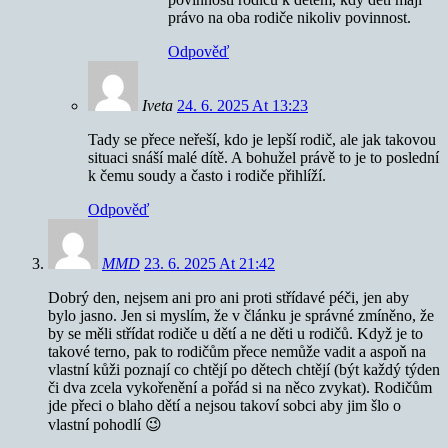
právo na oba rodiče nikoliv povinnost.
Odpověď
Iveta
24. 6. 2025 At 13:23
Tady se přece neřeší, kdo je lepší rodič, ale jak takovou
situaci snáší malé dítě. A bohužel právě to je to poslední
k čemu soudy a často i rodiče přihlíží.
Odpověď
MMD
23. 6. 2025 At 21:42
Dobrý den, nejsem ani pro ani proti střídavé péči, jen aby
bylo jasno. Jen si myslím, že v článku je správné zmíněno, že
by se měli střídat rodiče u dětí a ne děti u rodičů. Když je to
takové terno, pak to rodičům přece nemůže vadit a aspoň na
vlastní kůži poznají co chtějí po dětech chtějí (být každý týden
či dva zcela vykořenění a pořád si na něco zvykat). Rodičům
jde přeci o blaho dětí a nejsou takoví sobci aby jim šlo o
vlastní pohodlí 😉