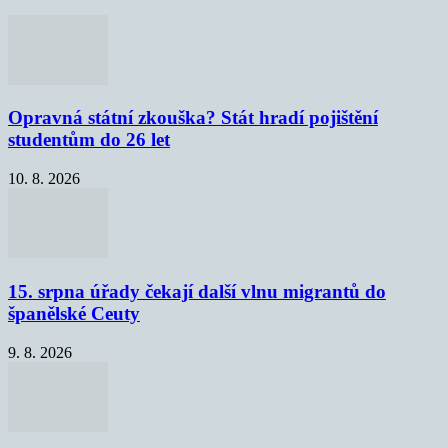
Opravná státní zkouška? Stát hradí pojištění
studentům do 26 let
10. 8. 2026
15. srpna úřady čekají další vlnu migrantů do
španělské Ceuty
9. 8. 2026