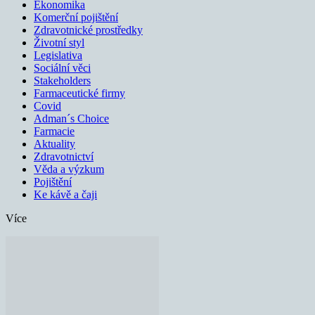
Ekonomika
Komerční pojištění
Zdravotnické prostředky
Životní styl
Legislativa
Sociální věci
Stakeholders
Farmaceutické firmy
Covid
Adman´s Choice
Farmacie
Aktuality
Zdravotnictví
Věda a výzkum
Pojištění
Ke kávě a čaji
Více