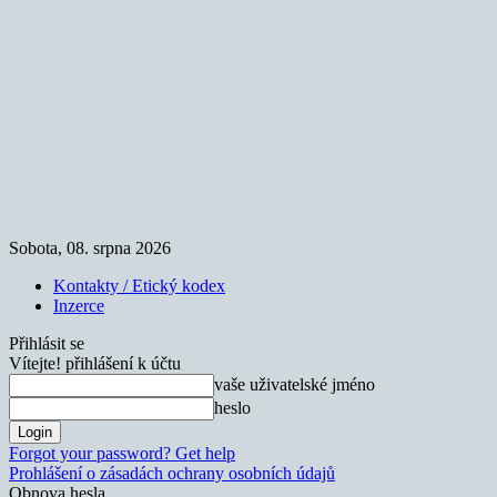
Sobota, 08. srpna 2026
Kontakty / Etický kodex
Inzerce
Přihlásit se
Vítejte! přihlášení k účtu
vaše uživatelské jméno
heslo
Forgot your password? Get help
Prohlášení o zásadách ochrany osobních údajů
Obnova hesla