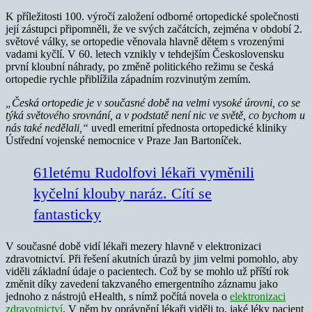
K příležitosti 100. výročí založení odborné ortopedické společnosti
její zástupci připomněli, že ve svých začátcích, zejména v období 2.
světové války, se ortopedie věnovala hlavně dětem s vrozenými
vadami kyčlí. V 60. letech vznikly v tehdejším Československu
první kloubní náhrady, po změně politického režimu se česká
ortopedie rychle přiblížila západním rozvinutým zemím.
„Česká ortopedie je v současné době na velmi vysoké úrovni, co se
týká světového srovnání, a v podstatě není nic ve světě, co bychom u
nás také nedělali,“
uvedl emeritní přednosta ortopedické kliniky
Ústřední vojenské nemocnice v Praze Jan Bartoníček.
61letému Rudolfovi lékaři vyměnili
kyčelní klouby naráz. Cítí se
fantasticky
V současné době vidí lékaři mezery hlavně v elektronizaci
zdravotnictví. Při řešení akutních úrazů by jim velmi pomohlo, aby
viděli základní údaje o pacientech. Což by se mohlo už příští rok
změnit díky zavedení takzvaného emergentního záznamu jako
jednoho z nástrojů eHealth, s nímž počítá novela o
elektronizaci
zdravotnictví
. V něm by oprávnění lékaři viděli to, jaké léky pacient