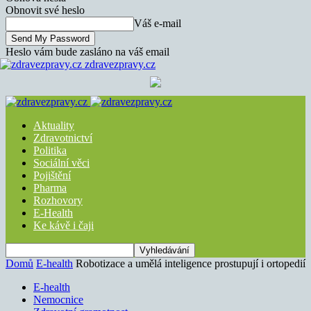
Obnovit své heslo
Váš e-mail
Heslo vám bude zasláno na váš email
zdravezpravy.cz
Aktuality
Zdravotnictví
Politika
Sociální věci
Pojištění
Pharma
Rozhovory
E-Health
Ke kávě i čaji
Domů
E-health
Robotizace a umělá inteligence prostupují i ortopedií
E-health
Nemocnice