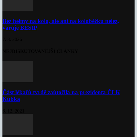
Bez helmy na kolo, ale ani na koloběžku nelez,
varuje BESIP
7. 8. 2026
NEJDISKUTOVANĚJŠÍ ČLÁNKY
Část lékařů tvrdě zaútočila na prezidenta ČLK
Kubka
6. 12. 2021