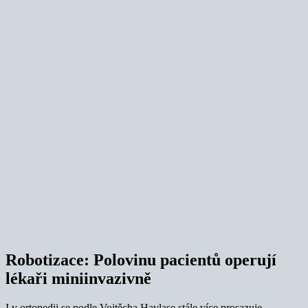
Robotizace: Polovinu pacientů operují
lékaři miniinvazivně
I v ortopedii se podle Vojtěcha Havlase stále více prosazuje