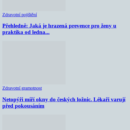
Zdravotní pojištění
Přehledně: Jaká je hrazená prevence pro ženy u
praktika od ledna...
Zdravotní gramotnost
Netopýři míří okny do českých ložnic. Lékaři varují
před pokousáním