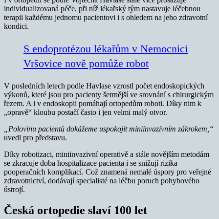
individualizovaná péče, při níž lékařský tým nastavuje léčebnou
terapii každému jednomu pacientovi i s ohledem na jeho zdravotní
kondici.
S endoprotézou lékařům v Nemocnici
Vršovice nově pomůže robot
V posledních letech podle Havlase vzrostl počet endoskopických
výkonů, které jsou pro pacienty šetrnější ve srovnání s chirurgickým
řezem. A i v endoskopii pomáhají ortopedům roboti. Díky nim k
„opravě“ kloubu postačí často i jen velmi malý otvor.
„Polovinu pacientů dokážeme uspokojit miniinvazivním zákrokem,“
uvedl pro představu.
Díky robotizaci, miniinvazivní operativě a stále novějším metodám
se zkracuje doba hospitalizace pacienta i se snižují rizika
pooperačních komplikací. Což znamená nemalé úspory pro veřejné
zdravotnictví, dodávají specialisté na léčbu poruch pohybového
ústrojí.
Česká ortopedie slaví 100 let