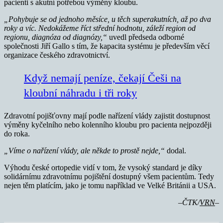
pacienti s akutní potřebou výměny kloubu.
„Pohybuje se od jednoho měsíce, u těch superakutních, až po dva
roky a víc. Nedokážeme říct střední hodnotu, záleží region od
regionu, diagnóza od diagnózy,“
uvedl předseda odborné
společnosti Jiří Gallo s tím, že kapacita systému je především věcí
organizace českého zdravotnictví.
Když nemají peníze, čekají Češi na
kloubní náhradu i tři roky
Zdravotní pojišťovny mají podle nařízení vlády zajistit dostupnost
výměny kyčelního nebo kolenního kloubu pro pacienta nejpozději
do roka.
„Víme o nařízení vlády, ale někde to prostě nejde,“
dodal.
Výhodu české ortopedie vidí v tom, že vysoký standard je díky
solidárnímu zdravotnímu pojištění dostupný všem pacientům. Tedy
nejen těm platícím, jako je tomu například ve Velké Británii a USA.
–ČTK/
VRN
–