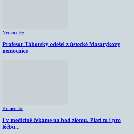
Nemocnice
Profesor Táborský odešel z ústecké Masarykovy
nemocnice
Komentáře
I v medicíně čekáme na bod zlomu. Platí to i pro
léčbu...