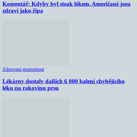
Komentář: Kdyby byl steak lékem, Američané jsou
zdraví jako řípa
Zdravotní gramotnost
Lékárny dostaly dalších 6 000 balení chybějícího
léku na rakovinu prsu