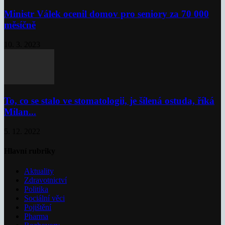
Ministr Válek ocenil domov pro seniory za 70 000
měsíčně
10. 3. 2023
To, co se stalo ve stomatologii, je šílená ostuda, říká
Milan...
5. 12. 2022
Hlavní rubriky
Aktuality
Zdravotnictví
Politika
Sociální věci
Pojištění
Pharma