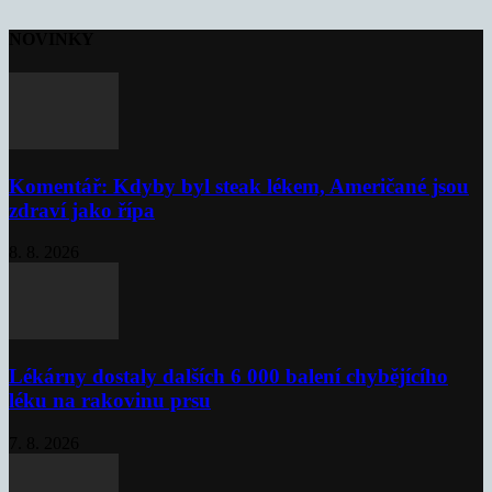
NOVINKY
Komentář: Kdyby byl steak lékem, Američané jsou
zdraví jako řípa
8. 8. 2026
Lékárny dostaly dalších 6 000 balení chybějícího
léku na rakovinu prsu
7. 8. 2026