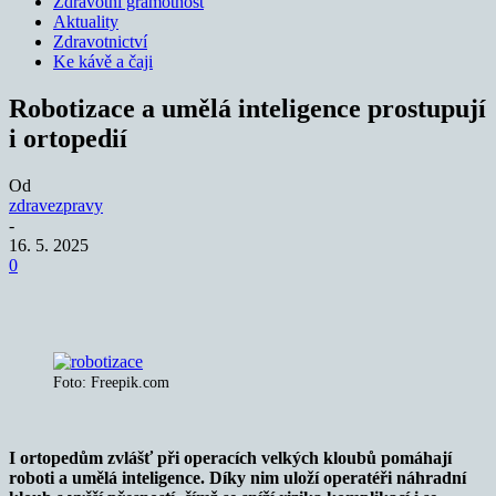
Zdravotní gramotnost
Aktuality
Zdravotnictví
Ke kávě a čaji
Robotizace a umělá inteligence prostupují
i ortopedií
Od
zdravezpravy
-
16. 5. 2025
0
Foto: Freepik.com
I ortopedům zvlášť při operacích velkých kloubů pomáhají
roboti a umělá inteligence. Díky nim uloží operatéři náhradní