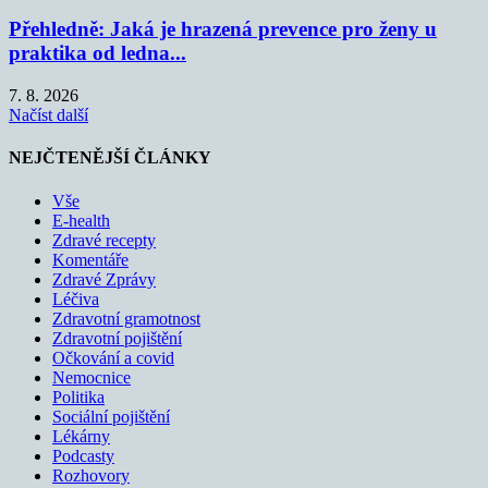
Přehledně: Jaká je hrazená prevence pro ženy u
praktika od ledna...
7. 8. 2026
Načíst další
NEJČTENĚJŠÍ ČLÁNKY
Vše
E-health
Zdravé recepty
Komentáře
Zdravé Zprávy
Léčiva
Zdravotní gramotnost
Zdravotní pojištění
Očkování a covid
Nemocnice
Politika
Sociální pojištění
Lékárny
Podcasty
Rozhovory