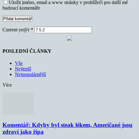
Uložit jméno, email a www stránky v prohlížeči pro další mé
budoucí komentáře
Current ye@r
*
POSLEDNÍ ČLÁNKY
Vše
Nejlepší
Nejpopulárnější
Více
Komentář: Kdyby byl steak lékem, Američané jsou
zdraví jako řípa