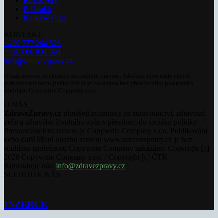
Rozhovory
E-Health
Ke kávě i čaji
KONTAKT
+420 777 264 528
+420 606 831 394
info@zdravezpravy.cz
Obsah serveru je chráněn autorským právem. Jakékoli jeho užití včetně
publikování nebo jiného šíření je zakázáno bez předchozího písemného
souhlasu Copywrite Company s.r.o.
O NÁS
ZdraveZpravy.cz
přinášejí informace ze zdravotnictví, zdravotní
péče a zdravého životního stylu s přesahem do sociální politiky.
Provozovatelem serveru je Copywrite Company s.r.o. Publikování
nebo další šíření obsahu serveru www.zdravezpravy.cz je bez
souhlasu společnosti Copywrite Company zakázáno. Copyright [c]
2020 Copywrite Company s.r.o. / Copyright [c] ČTK.
Kontaktujte nás:
info@zdravezpravy.cz
SLEDUJTE NÁS
INZERCE