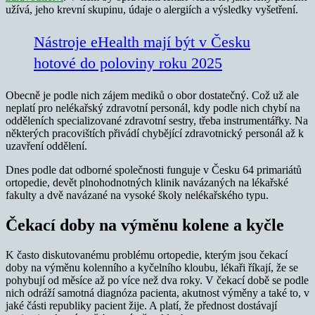
užívá, jeho krevní skupinu, údaje o alergiích a výsledky vyšetření.
Nástroje eHealth mají být v Česku
hotové do poloviny roku 2025
Obecně je podle nich zájem mediků o obor dostatečný. Což už ale
neplatí pro nelékařský zdravotní personál, kdy podle nich chybí na
odděleních specializované zdravotní sestry, třeba instrumentářky. Na
některých pracovištích přivádí chybějící zdravotnický personál až k
uzavření oddělení.
Dnes podle dat odborné společnosti funguje v Česku 64 primariátů
ortopedie, devět plnohodnotných klinik navázaných na lékařské
fakulty a dvě navázané na vysoké školy nelékařského typu.
Čekací doby na výměnu kolene a kyčle
K často diskutovanému problému ortopedie, kterým jsou čekací
doby na výměnu kolenního a kyčelního kloubu, lékaři říkají, že se
pohybují od měsíce až po více než dva roky. V čekací době se podle
nich odráží samotná diagnóza pacienta, akutnost výměny a také to, v
jaké části republiky pacient žije. A platí, že přednost dostávají