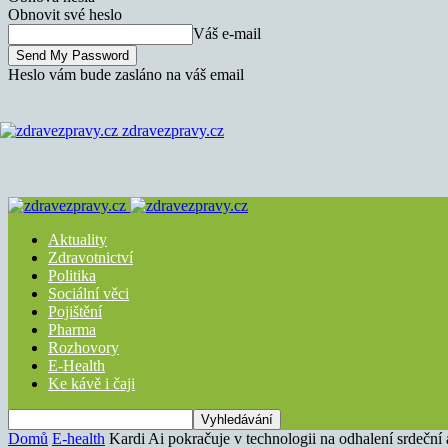
Obnovit své heslo
Váš e-mail
Heslo vám bude zasláno na váš email
zdravezpravy.cz
Aktuality
Zdravotnictví
Politika
Sociální věci
Pojištění
Pharma
Rozhovory
E-Health
Ke kávě i čaji
Domů
E-health
Kardi Ai pokračuje v technologii na odhalení srdeční