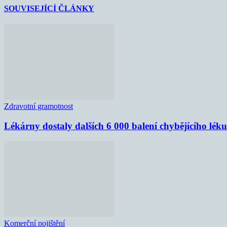
SOUVISEJÍCÍ ČLÁNKY
Zdravotní gramotnost
Lékárny dostaly dalších 6 000 balení chybějícího lék
Komerční pojištění