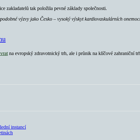
ice zakladatelů tak položila pevné základy společnosti.
podobné výzvy jako Česko – vysoký výskyt kardiovaskulárních onemocněn
hu
vrat
na evropský zdravotnický trh, ale i průnik na klíčové zahraniční t
ední instancí
etinách