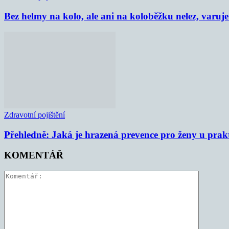
Bez helmy na kolo, ale ani na koloběžku nelez, varu
Zdravotní pojištění
Přehledně: Jaká je hrazená prevence pro ženy u prak
KOMENTÁŘ