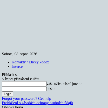
Sobota, 08. srpna 2026
Kontakty / Etický kodex
Inzerce
Přihlásit se
Vítejte! přihlášení k účtu
vaše uživatelské jméno
heslo
Forgot your password? Get help
Prohlášení o zásadách ochrany osobních údajů
Obnova hesla