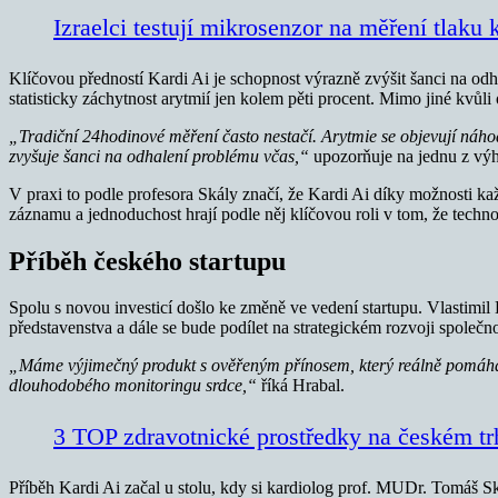
Izraelci testují mikrosenzor na měření tlaku k
Klíčovou předností Kardi Ai je schopnost výrazně zvýšit šanci na odh
statisticky záchytnost arytmií jen kolem pěti procent. Mimo jiné kv
„Tradiční 24hodinové měření často nestačí. Arytmie se objevují náho
zvyšuje šanci na odhalení problému včas,“
upozorňuje na jednu z výh
V praxi to podle profesora Skály značí, že Kardi Ai díky možnosti k
záznamu a jednoduchost hrají podle něj klíčovou roli v tom, že techno
Příběh českého startupu
Spolu s novou investicí došlo ke změně ve vedení startupu. Vlastimi
představenstva a dále se bude podílet na strategickém rozvoji společno
„Máme výjimečný produkt s ověřeným přínosem, který reálně pomáhá za
dlouhodobého monitoringu srdce,“
říká Hrabal.
3 TOP zdravotnické prostředky na českém tr
Příběh Kardi Ai začal u stolu, kdy si kardiolog prof. MUDr. Tomáš Sk