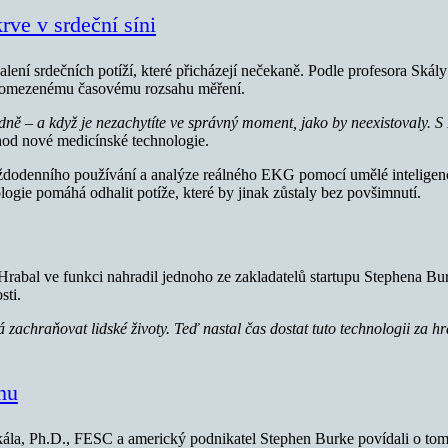
rve v srdeční síni
alení srdečních potíží, které přicházejí nečekaně. Podle profesora Ská
ůli omezenému časovému rozsahu měření.
dně – a když je nezachytíte ve správný moment, jako by neexistovaly. S
od nové medicínské technologie.
aždodenního používání a analýze reálného EKG pomocí umělé inteligenc
logie pomáhá odhalit potíže, které by jinak zůstaly bez povšimnutí.
l Hrabal ve funkci nahradil jednoho ze zakladatelů startupu Stephena 
sti.
chraňovat lidské životy. Teď nastal čas dostat tuto technologii za hr
hu
ála, Ph.D., FESC a americký podnikatel Stephen Burke povídali o tom, 