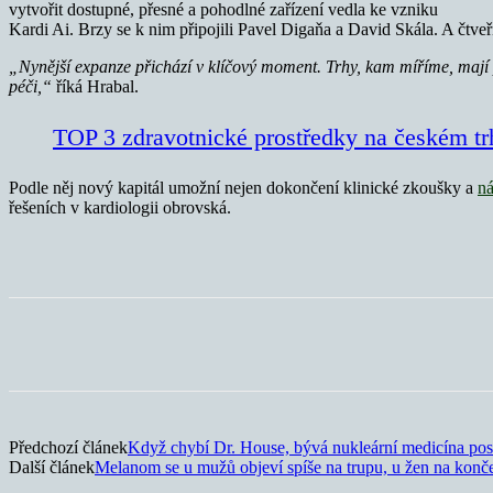
vytvořit dostupné, přesné a pohodlné zařízení vedla ke vzniku
Kardi Ai. Brzy se k nim připojili Pavel Digaňa a David Skála. A čtveř
„Nynější expanze přichází v klíčový moment. Trhy, kam míříme, mají 
péči,“
říká Hrabal.
TOP 3 zdravotnické prostředky na českém tr
Podle něj nový kapitál umožní nejen dokončení klinické zkoušky a
ná
řešeních v kardiologii obrovská.
Sdílet
Předchozí článek
Když chybí Dr. House, bývá nukleární medicína posl
Další článek
Melanom se u mužů objeví spíše na trupu, u žen na konč