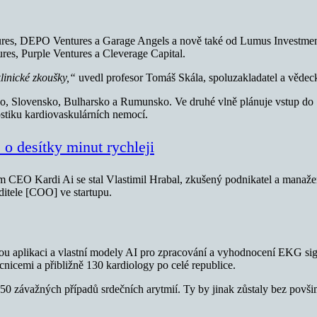
ntures, DEPO Ventures a Garage Angels a nově také od Lumus Investmen
ures, Purple Ventures a Cleverage Capital.
linické zkoušky,“
uvedl profesor Tomáš Skála, spoluzakladatel a vědeck
lsko, Slovensko, Bulharsko a Rumunsko. Ve druhé vlně plánuje vstup do 
stiku kardiovaskulárních nemocí.
o desítky minut rychleji
ým CEO Kardi Ai se stal Vlastimil Hrabal, zkušený podnikatel a manaž
editele [COO] ve startupu.
 aplikaci a vlastní modely AI pro zpracování a vyhodnocení EKG signá
icemi a přibližně 130 kardiology po celé republice.
50 závažných případů srdečních arytmií. Ty by jinak zůstaly bez povši