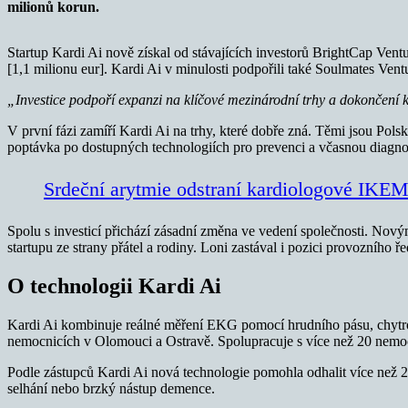
milionů korun.
Startup Kardi Ai nově získal od stávajících investorů BrightCap Ve
[1,1 milionu eur]. Kardi Ai v minulosti podpořili také Soulmates Vent
„Investice podpoří expanzi na klíčové mezinárodní trhy a dokončení k
V první fázi zamíří Kardi Ai na trhy, které dobře zná. Těmi jsou Po
poptávka po dostupných technologiích pro prevenci a včasnou diagno
Srdeční arytmie odstraní kardiologové IKEM 
Spolu s investicí přichází zásadní změna ve vedení společnosti. Nov
startupu ze strany přátel a rodiny. Loni zastával i pozici provozního ř
O technologii Kardi Ai
Kardi Ai kombinuje reálné měření EKG pomocí hrudního pásu, chytrou
nemocnicích v Olomouci a Ostravě. Spolupracuje s více než 20 nemocn
Podle zástupců Kardi Ai nová technologie pomohla odhalit více než 2
selhání nebo brzký nástup demence.