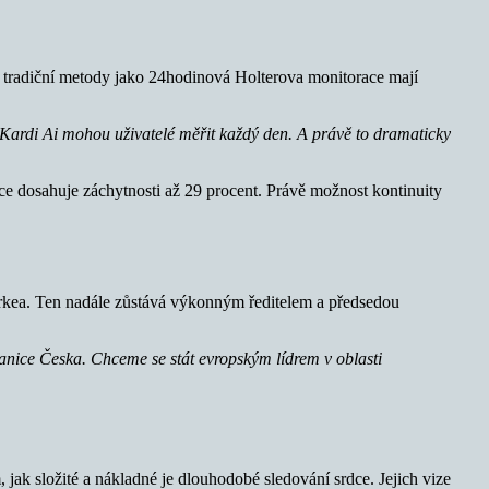
ly tradiční metody jako 24hodinová Holterova monitorace mají
 Kardi Ai mohou uživatelé měřit každý den. A právě to dramaticky
e dosahuje záchytnosti až 29 procent. Právě možnost kontinuity
Burkea. Ten nadále zůstává výkonným ředitelem a předsedou
anice Česka. Chceme se stát evropským lídrem v oblasti
jak složité a nákladné je dlouhodobé sledování srdce. Jejich vize