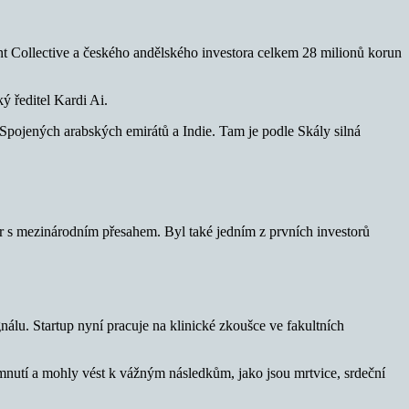
t Collective a českého andělského investora celkem 28 milionů korun
ý ředitel Kardi Ai.
Spojených arabských emirátů a Indie. Tam je podle Skály silná
er s mezinárodním přesahem. Byl také jedním z prvních investorů
lu. Startup nyní pracuje na klinické zkoušce ve fakultních
mnutí a mohly vést k vážným následkům, jako jsou mrtvice, srdeční