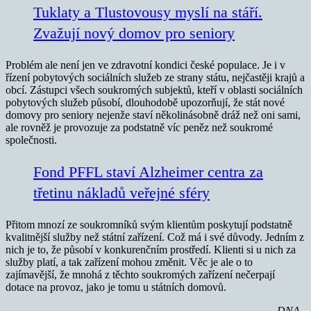
Tuklaty a Tlustovousy myslí na stáří.
Zvažují nový domov pro seniory
Problém ale není jen ve zdravotní kondici české populace. Je i v
řízení pobytových sociálních služeb ze strany státu, nejčastěji krajů a
obcí. Zástupci všech soukromých subjektů, kteří v oblasti sociálních
pobytových služeb působí, dlouhodobě upozorňují, že stát nové
domovy pro seniory nejenže staví několinásobně dráž než oni sami,
ale rovněž je provozuje za podstatně víc peněz než soukromé
společnosti.
Fond PFFL staví Alzheimer centra za
třetinu nákladů veřejné sféry
Přitom mnozí ze soukromníků svým klientům poskytují podstatně
kvalitnější služby než státní zařízení. Což má i své důvody. Jedním z
nich je to, že působí v konkurenčním prostředí. Klienti si u nich za
služby platí, a tak zařízení mohou změnit. Věc je ale o to
zajímavější, že mnohá z těchto soukromých zařízení nečerpají
dotace na provoz, jako je tomu u státních domovů.
–DNA–