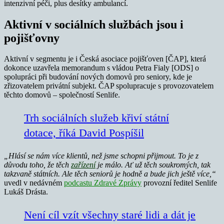
intenzivní péči, plus desítky ambulancí.
Aktivní v sociálních službách jsou i
pojišťovny
Aktivní v segmentu je i Česká asociace pojišťoven [ČAP], která
dokonce uzavřela memorandum s vládou Petra Fialy [ODS] o
spolupráci při budování nových domovů pro seniory, kde je
zřizovatelem privátní subjekt. ČAP spolupracuje s provozovatelem
těchto domovů – společností Senlife.
Trh sociálních služeb křiví státní
dotace, říká David Pospíšil
„Hlásí se nám více klientů, než jsme schopni přijmout. To je z
důvodu toho, že těch
zařízení
je málo. Ať už těch soukromých, tak
takzvaně státních. Ale těch seniorů je hodně a bude jich ještě více,“
uvedl v nedávném
podcastu Zdravé Zprávy
provozní ředitel Senlife
Lukáš Drásta.
Není cíl vzít všechny staré lidi a dát je