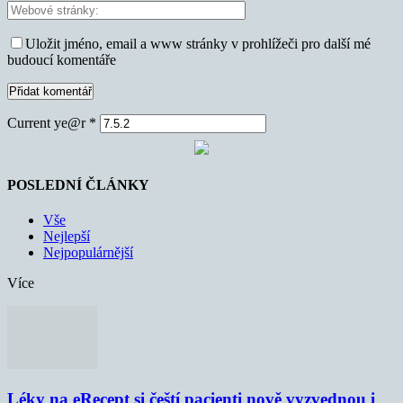
Uložit jméno, email a www stránky v prohlížeči pro další mé
budoucí komentáře
Current ye@r
*
POSLEDNÍ ČLÁNKY
Vše
Nejlepší
Nejpopulárnější
Více
Léky na eRecept si čeští pacienti nově vyzvednou i