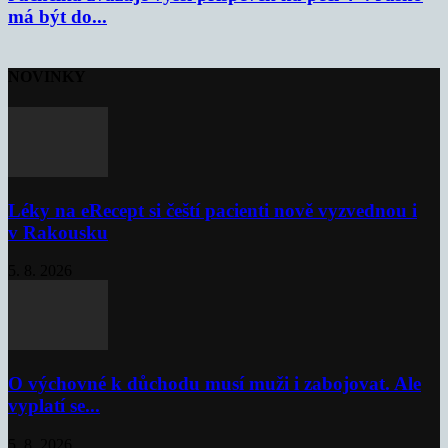
má být do...
NOVINKY
Léky na eRecept si čeští pacienti nově vyzvednou i
v Rakousku
5. 8. 2026
O výchovné k důchodu musí muži i zabojovat. Ale
vyplatí se...
5. 8. 2026