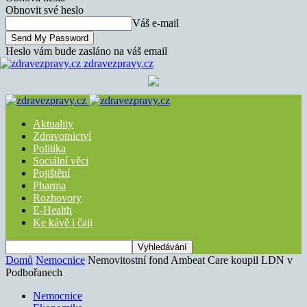
Obnovit své heslo
Váš e-mail
Heslo vám bude zasláno na váš email
zdravezpravy.cz
Aktuality
Zdravotnictví
Politika
Sociální věci
Pojištění
Pharma
Rozhovory
E-Health
Ke kávě i čaji
Domů
Nemocnice
Nemovitostní fond Ambeat Care koupil LDN v
Podbořanech
Nemocnice