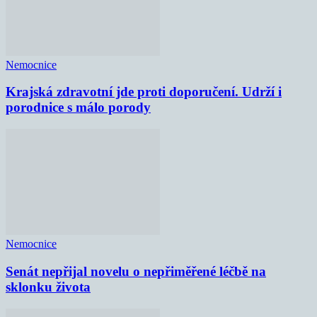
Nemocnice
Krajská zdravotní jde proti doporučení. Udrží i
porodnice s málo porody
Nemocnice
Senát nepřijal novelu o nepřiměřené léčbě na
sklonku života