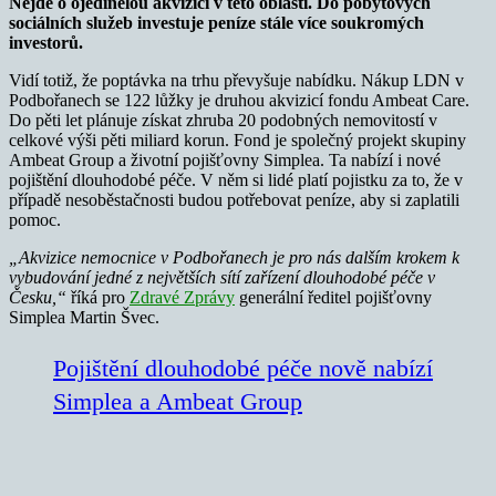
Nejde o ojedinělou akvizici v této oblasti. Do pobytových
sociálních služeb investuje peníze stále více soukromých
investorů.
Vidí totiž, že poptávka na trhu převyšuje nabídku. Nákup LDN v
Podbořanech se 122 lůžky je druhou akvizicí fondu Ambeat Care.
Do pěti let plánuje získat zhruba 20 podobných nemovitostí v
celkové výši pěti miliard korun. Fond je společný projekt skupiny
Ambeat Group a životní pojišťovny Simplea. Ta nabízí i nové
pojištění dlouhodobé péče. V něm si lidé platí pojistku za to, že v
případě nesoběstačnosti budou potřebovat peníze, aby si zaplatili
pomoc.
„Akvizice nemocnice v Podbořanech je pro nás dalším krokem k
vybudování jedné z největších sítí zařízení dlouhodobé péče v
Česku,“
říká pro
Zdravé Zprávy
generální ředitel pojišťovny
Simplea Martin Švec.
Pojištění dlouhodobé péče nově nabízí
Simplea a Ambeat Group