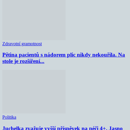
Zdravotní gramotnost
Pětina pacientů s nádorem plic nikdy nekouřila. Na
stole je rozšíření...
Politika
Juchelka zvažuje vyšší příspěvek na péči 4+. Jasno