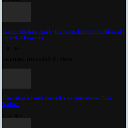
Lidé se složkou živobytí v superdávce se překlápí do
rejstříku hazardu
5. 8. 2026
NEJDISKUTOVANĚJŠÍ ČLÁNKY
Část lékařů tvrdě zaútočila na prezidenta ČLK
Kubka
6. 12. 2021