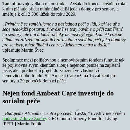
Tam připravuje velkou rekonstrukci. Avšak do konce letošního roku
k nim plánuje přidat minimálně další jeden domov pro seniory a
směřuje k cíli 2 500 lůžek do roku 2029.
„Primárně se zaměřujeme na následnou péči o lidi, kteří se už o
sebe nedokáží postarat. Převážně se tedy bavíme o péči zaměřené
na seniory, ale ani mladší ročníky nemusí být výjimkou. Akvizičně
cílíme na zařízení poskytující zdravotní a sociální péči jako domovy
pro seniory, rehabilitační centra, Alzheimercentra a další,“
upřesňuje Martin Švec.
Spolupráce mezi pojišťovnou a nemovitostním fondem funguje tak,
že pojišťovna svým klientům slibuje nejenom peníze na zajištění
péče, ale i přednostní přijetí do zařízení ve vlastnictví
nemovitostního fondu. Síť Ambeat Care už má 16 zařízení pro
seniory a 29 poboček domácí péče.
Nejen fond Ambeat Care investuje do
sociální péče
„Budujeme Alzheimer centra po celém Česku,“
uvedl v nedávném
podcastu Zdravé Zprávy
CEO fondu Property Fund for Living
[PFFL] Martin Fojtík.