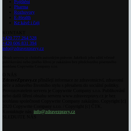
Pojištění
Pharma
Rozhovory
E-Health
Ke kávě i čaji
KONTAKT
+420 777 264 528
+420 606 831 394
info@zdravezpravy.cz
Obsah serveru je chráněn autorským právem. Jakékoli jeho užití včetně
publikování nebo jiného šíření je zakázáno bez předchozího písemného
souhlasu Copywrite Company s.r.o.
O NÁS
ZdraveZpravy.cz
přinášejí informace ze zdravotnictví, zdravotní
péče a zdravého životního stylu s přesahem do sociální politiky.
Provozovatelem serveru je Copywrite Company s.r.o. Publikování
nebo další šíření obsahu serveru www.zdravezpravy.cz je bez
souhlasu společnosti Copywrite Company zakázáno. Copyright [c]
2020 Copywrite Company s.r.o. / Copyright [c] ČTK.
Kontaktujte nás:
info@zdravezpravy.cz
SLEDUJTE NÁS