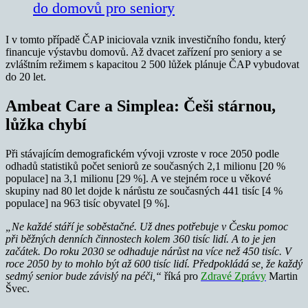
do domovů pro seniory
I v tomto případě ČAP iniciovala vznik investičního fondu, který
financuje výstavbu domovů. Až dvacet zařízení pro seniory a se
zvláštním režimem s kapacitou 2 500 lůžek plánuje ČAP vybudovat
do 20 let.
Ambeat Care a Simplea: Češi stárnou,
lůžka chybí
Při stávajícím demografickém vývoji vzroste v roce 2050 podle
odhadů statistiků počet seniorů ze současných 2,1 milionu [20 %
populace] na 3,1 milionu [29 %]. A ve stejném roce u věkové
skupiny nad 80 let dojde k nárůstu ze současných 441 tisíc [4 %
populace] na 963 tisíc obyvatel [9 %].
„Ne každé stáří je soběstačné. Už dnes potřebuje v Česku pomoc
při běžných denních činnostech kolem 360 tisíc lidí. A to je jen
začátek. Do roku 2030 se odhaduje nárůst na více než 450 tisíc. V
roce 2050 by to mohlo být až 600 tisíc lidí. Předpokládá se, že každý
sedmý senior bude závislý na péči,“
říká pro
Zdravé Zprávy
Martin
Švec.