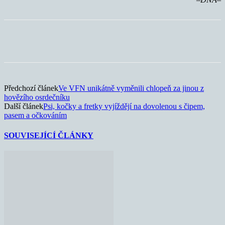
Předchozí článek
Ve VFN unikátně vyměnili chlopeň za jinou z
hovězího osrdečníku
Další článek
Psi, kočky a fretky vyjíždějí na dovolenou s čipem,
pasem a očkováním
SOUVISEJÍCÍ ČLÁNKY