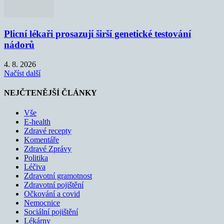
Plicní lékaři prosazují širší genetické testování
nádorů
4. 8. 2026
Načíst další
NEJČTENĚJŠÍ ČLÁNKY
Vše
E-health
Zdravé recepty
Komentáře
Zdravé Zprávy
Politika
Léčiva
Zdravotní gramotnost
Zdravotní pojištění
Očkování a covid
Nemocnice
Sociální pojištění
Lékárny