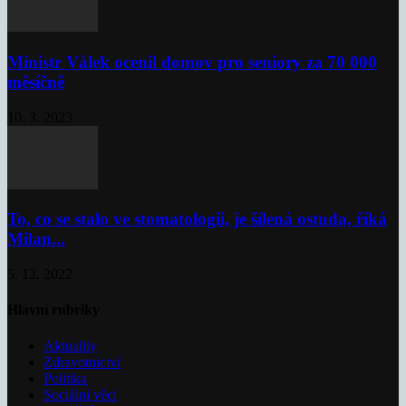
Ministr Válek ocenil domov pro seniory za 70 000
měsíčně
10. 3. 2023
To, co se stalo ve stomatologii, je šílená ostuda, říká
Milan...
5. 12. 2022
Hlavní rubriky
Aktuality
Zdravotnictví
Politika
Sociální věci