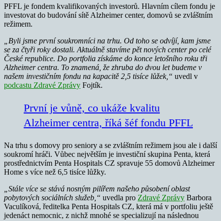
PFFL je fondem kvalifikovaných investorů. Hlavním cílem fondu je
investovat do budování sítě Alzheimer center, domovů se zvláštním
režimem.
„Byli jsme první soukromníci na trhu. Od toho se odvíjí, kam jsme
se za čtyři roky dostali. Aktuálně stavíme pět nových center po celé
České republice. Do portfolia získáme do konce letošního roku tři
Alzheimer centra. To znamená, že zhruba do dvou let budeme v
našem investičním fondu na kapacitě 2,5 tisíce lůžek,“
uvedl v
podcastu Zdravé Zprávy
Fojtík.
První je vůně, co ukáže kvalitu
Alzheimer centra, říká šéf fondu PFFL
Na trhu s domovy pro seniory a se zvláštním režimem jsou ale i další
soukromí hráči. Vůbec největším je investiční skupina Penta, která
prostřednictvím Penta Hospitals CZ spravuje 55 domovů Alzheimer
Home s více než 6,5 tisíce lůžky.
„Stále více se stává nosným pilířem našeho působení oblast
pobytových sociálních služeb,“
uvedla pro
Zdravé Zprávy
Barbora
Vaculíková, ředitelka Penta Hospitals CZ, která má v portfoliu ještě
jedenáct nemocnic, z nichž mnohé se specializují na následnou