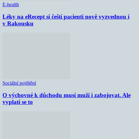
E-health
Léky na eRecept si čeští pacienti nově vyzvednou i
v Rakousku
Sociální pojištění
O výchovné k důchodu musí muži i zabojovat. Ale
vyplatí se to