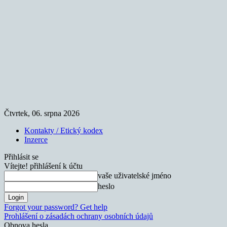
Čtvrtek, 06. srpna 2026
Kontakty / Etický kodex
Inzerce
Přihlásit se
Vítejte! přihlášení k účtu
vaše uživatelské jméno
heslo
Forgot your password? Get help
Prohlášení o zásadách ochrany osobních údajů
Obnova hesla