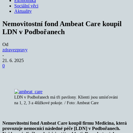
Ekonomika
Sociální věci
Aktuality
Nemovitostní fond Ambeat Care koupil
LDN v Podbořanech
Od
zdravezpravy
-
21. 6. 2025
0
LDN v Podbořanech má tři pavilony. Klienti jsou umísťováni
na 1, 2, 3 a 4lůžkové pokoje. / Foto: Ambeat Care
Nemovitostní fond Ambeat Care koupil firmu Medicina, která
provozuje nemocnici následné péče [LDN] v Podbořanech.