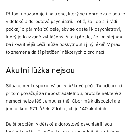
Přitom upozorňuje i na trend, který se neprojevuje pouze
v dětské a dorostové psychiatrii. Totiž, že lidé si i rádi
počkají o pár měsíců déle, aby se dostali k psychiatrovi,
který je takzvaně vyhlášený. A to i přesto, že jim stejnou,
ba i kvalitnější péči může poskytnout i jiný lékař. V praxi
to znamená další přetížení některých z ordinací.
Akutní lůžka nejsou
Situace není uspokojivá ani v lůžkové péči. Tu odborníci
přitom považují za nepostradatelnou, protože některé z
nemocí nelze léčit ambulantně. Obor má k dispozici ale
jen celkem 571 lůžek. Z toho jich je 140 akutních.
Další problém v dětské a dorostové psychiatrii jsou
terénní služby. Ty v Česku zcela absentují. A problémy