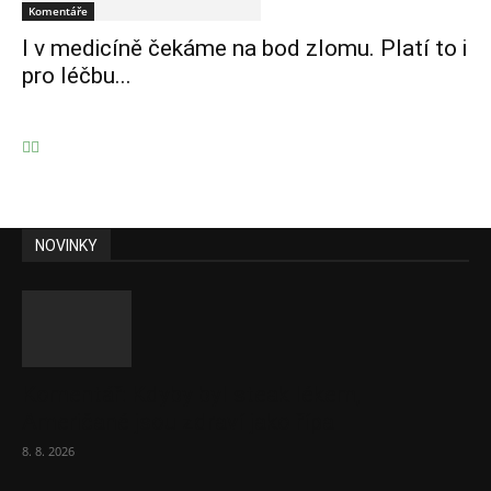
Komentáře
I v medicíně čekáme na bod zlomu. Platí to i
pro léčbu...
NOVINKY
Komentář: Kdyby byl steak lékem,
Američané jsou zdraví jako řípa
8. 8. 2026