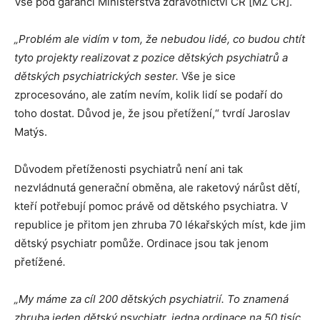
Vše pod garancí Ministerstva zdravotnictví ČR [MZ ČR].
„Problém ale vidím v tom, že nebudou lidé, co budou chtít
tyto projekty realizovat z pozice dětských psychiatrů a
dětských psychiatrických sester.
Vše je sice
zprocesováno, ale zatím nevím, kolik lidí se podaří do
toho dostat. Důvod je, že jsou přetížení,“ tvrdí Jaroslav
Matýs.
Důvodem přetíženosti psychiatrů není ani tak
nezvládnutá generační obměna, ale raketový nárůst dětí,
kteří potřebují pomoc právě od dětského psychiatra. V
republice je přitom jen zhruba 70 lékařských míst, kde jim
dětský psychiatr pomůže. Ordinace jsou tak jenom
přetížené
.
„My máme za cíl 200 dětských psychiatrií. To znamená
zhruba jeden dětský psychiatr, jedna ordinace na 50 tisíc