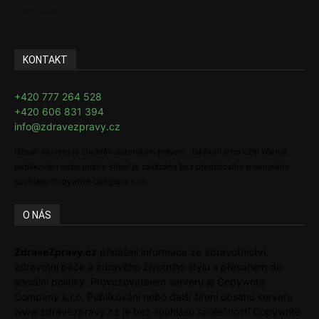
Ke kávě i čaji
KONTAKT
+420 777 264 528
+420 606 831 394
info@zdravezpravy.cz
Obsah serveru je chráněn autorským právem. Jakékoli jeho užití včetně
publikování nebo jiného šíření je zakázáno bez předchozího písemného
souhlasu Copywrite Company s.r.o.
O NÁS
ZdraveZpravy.cz
přinášejí informace ze zdravotnictví,
zdravotní péče a zdravého životního stylu s přesahem do
sociální politiky. Provozovatelem serveru je Copywrite
Company s.r.o. Publikování nebo další šíření obsahu serveru
www.zdravezpravy.cz je bez souhlasu společnosti Copywrite