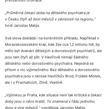
přetíženosti ordinace.
„Průměrná čekací doba na dětského psychiatra je
v Česku čtyři až šest měsíců v závislosti na regionu,“
tvrdí Jaroslav Matýs.
Svá slova dokládá i na konkrétním příkladu. Například v
Moravskoslezském kraji, kde žije cca 1,2 milionu lidí, by
mělo být dvanáct dětských a dorostových psychiatrů, ale
jsou tam čtyři až pět. V Havířově nemají žádného
dětského nebo dorostového psychiatra. Nejedná se
přitom o nic výjimečného. Bez dětského a dorostového
psychiatra jsou v okrese Havlíčkův Brod, Frýdek-Místek,
ale i v Prachaticích, Zlíně, Vsetíně.
„Výjimkou je Praha, kde situace není tak kritická a čekací
doby jsou o něco kratší. To znamená v řádu jednoho,
dvou a více měsíců,“
vysvětluje Jaroslav Matýs.