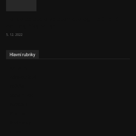
To, co se stalo ve stomatologii, je šílená
ostuda, říká Milan...
5. 12. 2022
Hlavní rubriky
Aktuality
Zdravotnictví
Politika
Sociální věci
Pojištění
Pharma
Rozhovory
E-Health