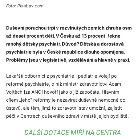
Foto: Pixabay.com
Duševní poruchou trpí v rozvinutých zemích zhruba osm
až deset procent dětí. V Česku až 13 procent, řekne
mnohý dětský psychiatr. Důvod? Dětská a dorostová
psychiatrie byla v České republice dlouho opomíjena.
Problémy jsou v legislativě, vzdělávání a hlavně v praxi.
Lékařští odborníci z psychiatrie i pediatrie volají po
reformě psychiatrie, o níž ministr zdravotnictví Adam
Vojtěch [za ANO] hovoří jako o již započaté. Hlavním
cílem „jeho“ reformy je nezavírat duševně nemocné do
ústavů, ale těm, jimž to zdravotní stav umožní, zajistit
péči v Centrech duševního zdraví v místě jejich bydliště.
DALŠÍ DOTACE MÍŘÍ NA CENTRA