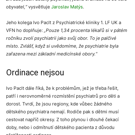
obyvatel,“
vysvětluje
Jaroslav Matýs
.
Jeho kolega Ivo Paclt z Psychiatrické kliniky 1. LF UK a
VFN ho doplňuje:
„Pouze 1,34 procenta lékařů si v pátém
ročníku zvolí psychiatrii jako svůj obor. To je palčivé
místo. Zvlášť, když si uvědomíme, že psychiatrie byla
zařazena mezi základní medicínské obory.“
Ordinace nejsou
Ivo Paclt dále říká, že k problémům, jež je třeba řešit,
patří i nerovnoměrné rozmístění psychiatrů pro děti a
dorost. Tvrdí, že jsou regiony, kde vůbec žádného
dětského psychiatra nemají. Rodiče pak s dětmi musí
cestovat napříč okresy. Z toho plynou i dlouhé čekací
doby, nebo i odmítnutí dětského pacienta z důvodu