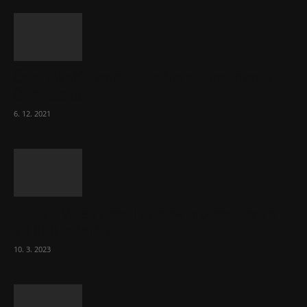
Část lékařů tvrdě zaútočila na prezidenta
ČLK Kubka
6. 12. 2021
Ministr Válek ocenil domov pro seniory za
70 000 měsíčně
10. 3. 2023