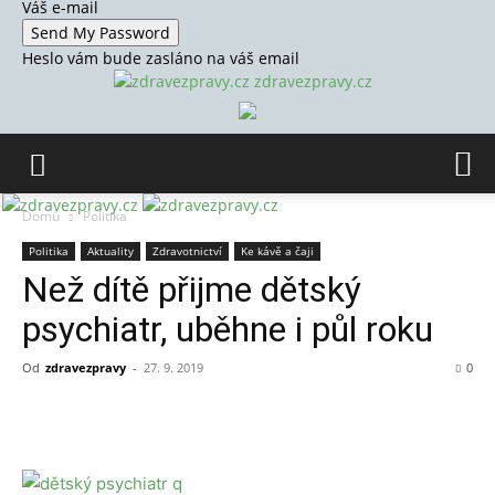
Váš e-mail
Heslo vám bude zasláno na váš email
zdravezpravy.cz
Domů
Politika
Politika
Aktuality
Zdravotnictví
Ke kávě a čaji
Než dítě přijme dětský
psychiatr, uběhne i půl roku
Od
zdravezpravy
-
27. 9. 2019
0