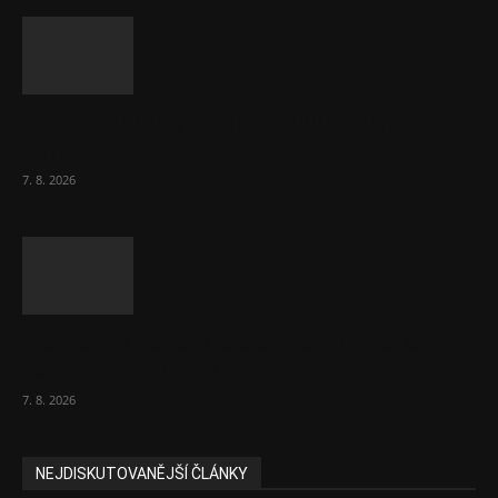
Lékárny dostaly dalších 6 000 balení
chybějícího léku na rakovinu prsu
7. 8. 2026
Bez helmy na kolo, ale ani na koloběžku
nelez, varuje BESIP
7. 8. 2026
NEJDISKUTOVANĚJŠÍ ČLÁNKY