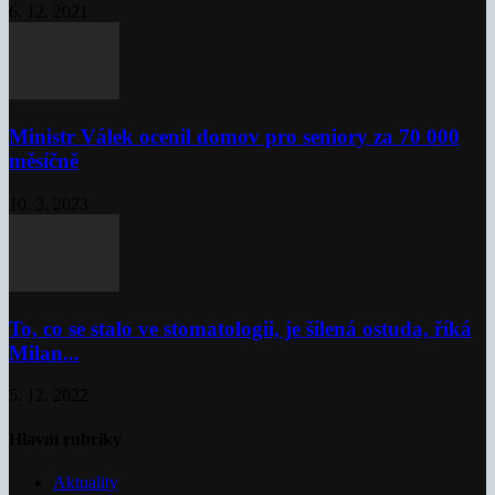
6. 12. 2021
Ministr Válek ocenil domov pro seniory za 70 000
měsíčně
10. 3. 2023
To, co se stalo ve stomatologii, je šílená ostuda, říká
Milan...
5. 12. 2022
Hlavní rubriky
Aktuality