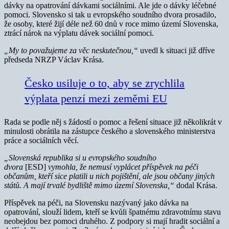
dávky na opatrování dávkami sociálními. Ale jde o dávky léčebné
pomoci. Slovensko si tak u evropského soudního dvora prosadilo,
že osoby, které žijí déle než 60 dnů v roce mimo území Slovenska,
ztrácí nárok na výplatu dávek sociální pomoci.
„My to považujeme za věc neskutečnou,“
uvedl k situaci již dříve
předseda NRZP Václav Krása.
Česko usiluje o to, aby se zrychlila
výplata penzí mezi zeměmi EU
Rada se podle něj s žádostí o pomoc a řešení situace již několikrát v
minulosti obrátila na zástupce českého a slovenského ministerstva
práce a sociálních věcí.
„Slovenská republika si u evropského soudního
dvora
[ESD]
vymohla, že nemusí vyplácet příspěvek na péči
občanům, kteří sice platili u nich pojištění, ale jsou občany jiných
států. A mají trvalé bydliště mimo území Slovenska,“
dodal Krása.
Příspěvek na péči, na Slovensku nazývaný jako dávka na
opatrování, slouží lidem, kteří se kvůli špatnému zdravotnímu stavu
neobejdou bez pomoci druhého. Z podpory si mají hradit sociální a