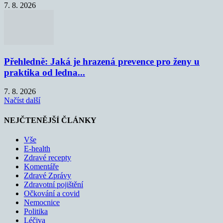
7. 8. 2026
Přehledně: Jaká je hrazená prevence pro ženy u
praktika od ledna...
7. 8. 2026
Načíst další
NEJČTENĚJŠÍ ČLÁNKY
Vše
E-health
Zdravé recepty
Komentáře
Zdravé Zprávy
Zdravotní pojištění
Očkování a covid
Nemocnice
Politika
Léčiva