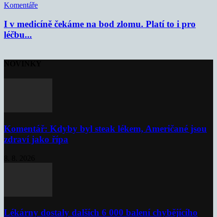
Komentáře
I v medicíně čekáme na bod zlomu. Platí to i pro
léčbu...
NOVINKY
Komentář: Kdyby byl steak lékem, Američané jsou
zdraví jako řípa
8. 8. 2026
Lékárny dostaly dalších 6 000 balení chybějícího