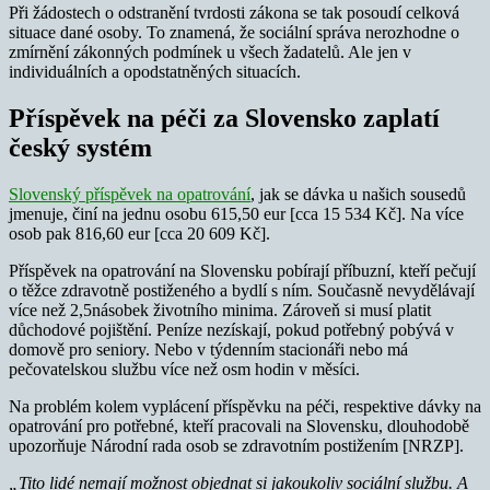
Při žádostech o odstranění tvrdosti zákona se tak posoudí celková
situace dané osoby. To znamená, že sociální správa nerozhodne o
zmírnění zákonných podmínek u všech žadatelů. Ale jen v
individuálních a opodstatněných situacích.
Příspěvek na péči za Slovensko zaplatí
český systém
Slovenský příspěvek na opatrování
, jak se dávka u našich sousedů
jmenuje, činí na jednu osobu 615,50 eur [cca 15 534 Kč]. Na více
osob pak 816,60 eur [cca 20 609 Kč].
Příspěvek na opatrování na Slovensku pobírají příbuzní, kteří pečují
o těžce zdravotně postiženého a bydlí s ním. Současně nevydělávají
více než 2,5násobek životního minima. Zároveň si musí platit
důchodové pojištění. Peníze nezískají, pokud potřebný pobývá v
domově pro seniory. Nebo v týdenním stacionáři nebo má
pečovatelskou službu více než osm hodin v měsíci.
Na problém kolem vyplácení příspěvku na péči, respektive dávky na
opatrování pro potřebné, kteří pracovali na Slovensku, dlouhodobě
upozorňuje Národní rada osob se zdravotním postižením [NRZP].
„Tito lidé nemají možnost objednat si jakoukoliv sociální službu. A