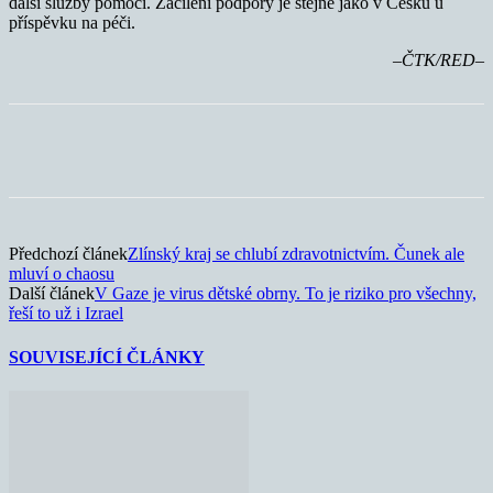
další služby pomoci. Zacílení podpory je stejné jako v Česku u
příspěvku na péči.
–ČTK/RED–
Předchozí článek
Zlínský kraj se chlubí zdravotnictvím. Čunek ale
mluví o chaosu
Další článek
V Gaze je virus dětské obrny. To je riziko pro všechny,
řeší to už i Izrael
SOUVISEJÍCÍ ČLÁNKY