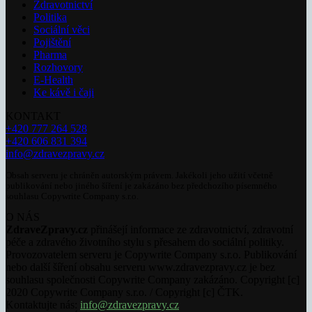
Zdravotnictví
Politika
Sociální věci
Pojištění
Pharma
Rozhovory
E-Health
Ke kávě i čaji
KONTAKT
+420 777 264 528
+420 606 831 394
info@zdravezpravy.cz
Obsah serveru je chráněn autorským právem. Jakékoli jeho užití včetně
publikování nebo jiného šíření je zakázáno bez předchozího písemného
souhlasu Copywrite Company s.r.o.
O NÁS
ZdraveZpravy.cz
přinášejí informace ze zdravotnictví, zdravotní
péče a zdravého životního stylu s přesahem do sociální politiky.
Provozovatelem serveru je Copywrite Company s.r.o. Publikování
nebo další šíření obsahu serveru www.zdravezpravy.cz je bez
souhlasu společnosti Copywrite Company zakázáno. Copyright [c]
2020 Copywrite Company s.r.o. / Copyright [c] ČTK.
Kontaktujte nás:
info@zdravezpravy.cz