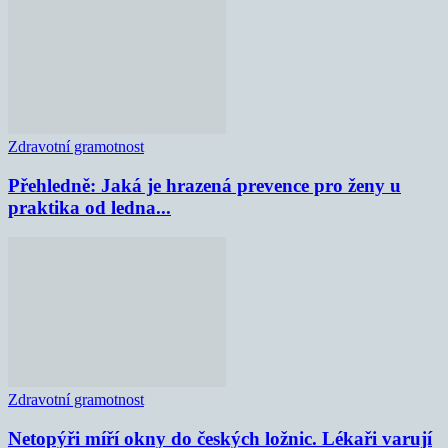
Zdravotní gramotnost
Přehledně: Jaká je hrazená prevence pro ženy u
praktika od ledna...
Zdravotní gramotnost
Netopýři míří okny do českých ložnic. Lékaři varují