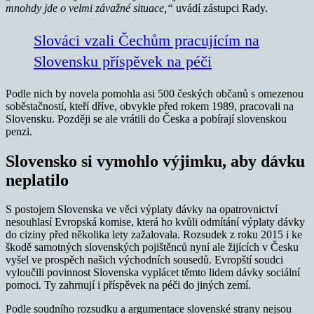
mnohdy jde o velmi závažné situace,“
uvádí zástupci Rady.
Slováci vzali Čechům pracujícím na
Slovensku příspěvek na péči
Podle nich by novela pomohla asi 500 českých občanů s omezenou
soběstačností, kteří dříve, obvykle před rokem 1989, pracovali na
Slovensku. Později se ale vrátili do Česka a pobírají slovenskou
penzi.
Slovensko si vymohlo výjimku, aby dávku
neplatilo
S postojem Slovenska ve věci výplaty dávky na opatrovnictví
nesouhlasí Evropská komise, která ho kvůli odmítání výplaty dávky
do ciziny před několika lety zažalovala. Rozsudek z roku 2015 i ke
škodě samotných slovenských pojištěnců nyní ale žijících v Česku
vyšel ve prospěch našich východních sousedů. Evropští soudci
vyloučili povinnost Slovenska vyplácet těmto lidem dávky sociální
pomoci. Ty zahrnují i příspěvek na péči do jiných zemí.
Podle soudního rozsudku a argumentace slovenské strany nejsou