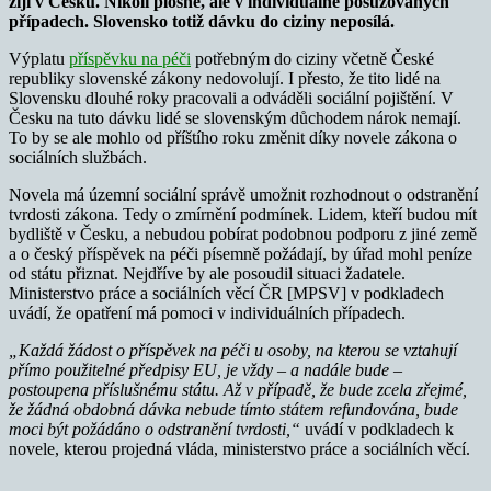
žijí v Česku. Nikoli plošně, ale v individuálně posuzovaných
případech. Slovensko totiž dávku do ciziny neposílá.
Výplatu
příspěvku na péči
potřebným do ciziny včetně České
republiky slovenské zákony nedovolují. I přesto, že tito lidé na
Slovensku dlouhé roky pracovali a odváděli sociální pojištění. V
Česku na tuto dávku lidé se slovenským důchodem nárok nemají.
To by se ale mohlo od příštího roku změnit díky novele zákona o
sociálních službách.
Novela má územní sociální správě umožnit rozhodnout o odstranění
tvrdosti zákona. Tedy o zmírnění podmínek. Lidem, kteří budou mít
bydliště v Česku, a nebudou pobírat podobnou podporu z jiné země
a o český příspěvek na péči písemně požádají, by úřad mohl peníze
od státu přiznat. Nejdříve by ale posoudil situaci žadatele.
Ministerstvo práce a sociálních věcí ČR [MPSV] v podkladech
uvádí, že opatření má pomoci v individuálních případech.
„Každá žádost o příspěvek na péči u osoby, na kterou se vztahují
přímo použitelné předpisy EU, je vždy – a nadále bude –
postoupena příslušnému státu. Až v případě, že bude zcela zřejmé,
že žádná obdobná dávka nebude tímto státem refundována, bude
moci být požádáno o odstranění tvrdosti,“
uvádí v podkladech k
novele, kterou projedná vláda, ministerstvo práce a sociálních věcí.