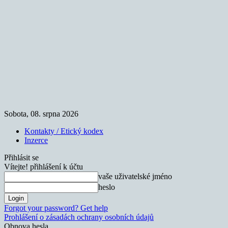
Sobota, 08. srpna 2026
Kontakty / Etický kodex
Inzerce
Přihlásit se
Vítejte! přihlášení k účtu
vaše uživatelské jméno
heslo
Forgot your password? Get help
Prohlášení o zásadách ochrany osobních údajů
Obnova hesla