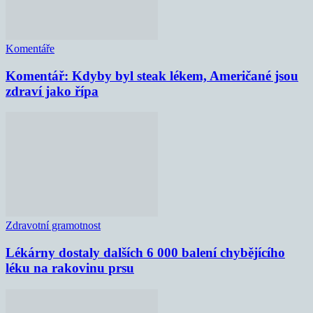
Komentáře
Komentář: Kdyby byl steak lékem, Američané jsou
zdraví jako řípa
Zdravotní gramotnost
Lékárny dostaly dalších 6 000 balení chybějícího
léku na rakovinu prsu