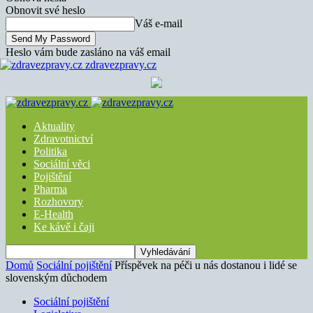
Obnovit své heslo
Váš e-mail
Heslo vám bude zasláno na váš email
zdravezpravy.cz
Aktuality
Zdravotnictví
Politika
Sociální věci
Pojištění
Pharma
Rozhovory
E-Health
Ke kávě i čaji
Domů
Sociální pojištění
Příspěvek na péči u nás dostanou i lidé se
slovenským důchodem
Sociální pojištění