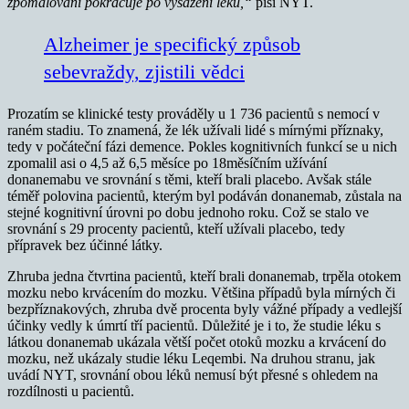
zpomalování pokračuje po vysazení léku,“
píší NYT.
Alzheimer je specifický způsob
sebevraždy, zjistili vědci
Prozatím se klinické testy prováděly u 1 736 pacientů s nemocí v
raném stadiu. To znamená, že lék užívali lidé s mírnými příznaky,
tedy v počáteční fázi demence. Pokles kognitivních funkcí se u nich
zpomalil asi o 4,5 až 6,5 měsíce po 18měsíčním užívání
donanemabu ve srovnání s těmi, kteří brali placebo. Avšak stále
téměř polovina pacientů, kterým byl podáván donanemab, zůstala na
stejné kognitivní úrovni po dobu jednoho roku. Což se stalo ve
srovnání s 29 procenty pacientů, kteří užívali placebo, tedy
přípravek bez účinné látky.
Zhruba jedna čtvrtina pacientů, kteří brali donanemab, trpěla otokem
mozku nebo krvácením do mozku. Většina případů byla mírných či
bezpříznakových, zhruba dvě procenta byly vážné případy a vedlejší
účinky vedly k úmrtí tří pacientů. Důležité je i to, že studie léku s
látkou donanemab ukázala větší počet otoků mozku a krvácení do
mozku, než ukázaly studie léku Leqembi. Na druhou stranu, jak
uvádí NYT, srovnání obou léků nemusí být přesné s ohledem na
rozdílnosti u pacientů.