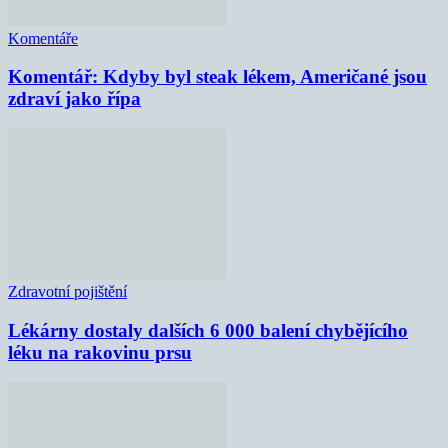
Komentáře
Komentář: Kdyby byl steak lékem, Američané jsou
zdraví jako řípa
Zdravotní pojištění
Lékárny dostaly dalších 6 000 balení chybějícího
léku na rakovinu prsu