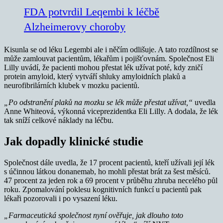
FDA potvrdil Leqembi k léčbě
Alzheimerovy choroby
Kisunla se od léku Legembi ale i něčím odlišuje. A tato rozdílnost se
může zamlouvat pacientům, lékařům i pojišťovnám. Společnost Eli
Lilly uvádí, že pacienti mohou přestat lék užívat poté, kdy zničí
protein amyloid, který vytváří shluky amyloidních plaků a
neurofibrilárních klubek v mozku pacientů.
„Po odstranění plaků na mozku se lék může přestat užívat,“
uvedla
Anne Whiteová, výkonná viceprezidentka Eli Lilly. A dodala, že lék
tak sníží celkové náklady na léčbu.
Jak dopadly klinické studie
Společnost dále uvedla, že 17 procent pacientů, kteří užívali její lék
s účinnou látkou donanemab, ho mohli přestat brát za šest měsíců.
47 procent za jeden rok a 69 procent v průběhu zhruba necelého půl
roku. Zpomalování poklesu kognitivních funkcí u pacientů pak
lékaři pozorovali i po vysazení léku.
„Farmaceutická společnost nyní ověřuje, jak dlouho toto