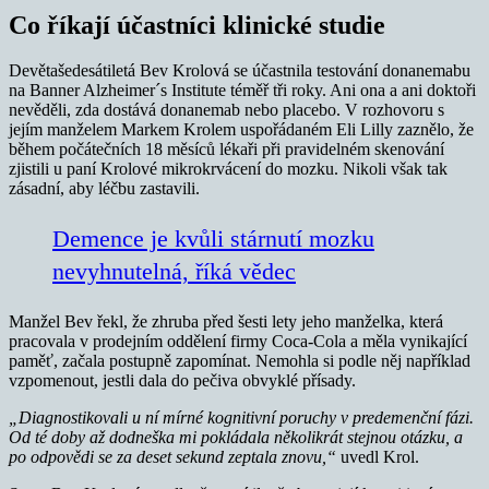
Co říkají účastníci klinické studie
Devětašedesátiletá Bev Krolová se účastnila testování donanemabu
na Banner Alzheimer´s Institute téměř tři roky. Ani ona a ani doktoři
nevěděli, zda dostává donanemab nebo placebo. V rozhovoru s
jejím manželem Markem Krolem uspořádaném Eli Lilly zaznělo, že
během počátečních 18 měsíců lékaři při pravidelném skenování
zjistili u paní Krolové mikrokrvácení do mozku. Nikoli však tak
zásadní, aby léčbu zastavili.
Demence je kvůli stárnutí mozku
nevyhnutelná, říká vědec
Manžel Bev řekl, že zhruba před šesti lety jeho manželka, která
pracovala v prodejním oddělení firmy Coca-Cola a měla vynikající
paměť, začala postupně zapomínat. Nemohla si podle něj například
vzpomenout, jestli dala do pečiva obvyklé přísady.
„Diagnostikovali u ní mírné kognitivní poruchy v predemenční fázi.
Od té doby až dodneška mi pokládala několikrát stejnou otázku, a
po odpovědi se za deset sekund zeptala znovu,“
uvedl Krol.