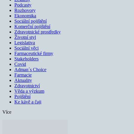
Podcasty
Rozhovory
Ekonomika
Sociální pojištění
Komerční pojištění
Zdravotnické prostředky
Životní styl
Legislativa
Sociální věci
Farmaceutické firmy
Stakeholders
Covid
Adman´s Choice
Farmacie
Aktuality
Zdravotnictví
Věda a výzkum
Pojištění
Ke kávě a čaji
Více