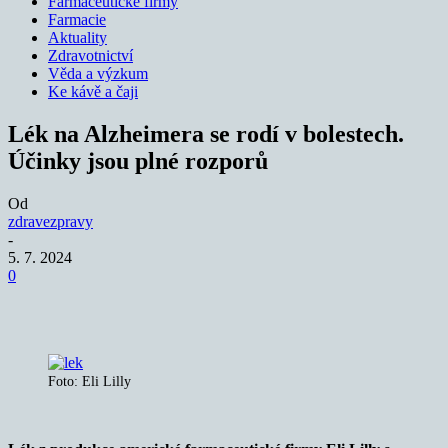
Farmaceutické firmy
Farmacie
Aktuality
Zdravotnictví
Věda a výzkum
Ke kávě a čaji
Lék na Alzheimera se rodí v bolestech.
Účinky jsou plné rozporů
Od
zdravezpravy
-
5. 7. 2024
0
Foto: Eli Lilly