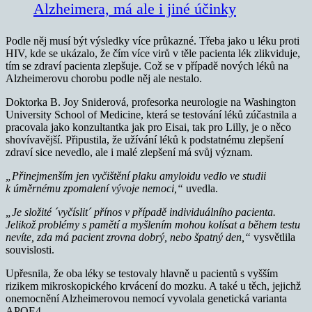
Alzheimera, má ale i jiné účinky
Podle něj musí být výsledky více průkazné. Třeba jako u léku proti
HIV, kde se ukázalo, že čím více virů v těle pacienta lék zlikviduje,
tím se zdraví pacienta zlepšuje. Což se v případě nových léků na
Alzheimerovu chorobu podle něj ale nestalo.
Doktorka B. Joy Sniderová, profesorka neurologie na Washington
University School of Medicine, která se testování léků zúčastnila a
pracovala jako konzultantka jak pro Eisai, tak pro Lilly, je o něco
shovívavější. Připustila, že užívání léků k podstatnému zlepšení
zdraví sice nevedlo, ale i malé zlepšení má svůj význam.
„Přinejmenším jen vyčištění plaku amyloidu vedlo ve studii
k úměrnému zpomalení vývoje nemoci,“
uvedla.
„Je složité ´vyčíslit´ přínos v případě individuálního pacienta.
Jelikož problémy s pamětí a myšlením mohou kolísat a během testu
nevíte, zda má pacient zrovna dobrý, nebo špatný den,“
vysvětlila
souvislosti.
Upřesnila, že oba léky se testovaly hlavně u pacientů s vyšším
rizikem mikroskopického krvácení do mozku. A také u těch, jejichž
onemocnění Alzheimerovou nemocí vyvolala genetická varianta
APOE4.