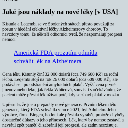
Jaké jsou náklady na nové léky [v USA]
Kisunla a Leqembi se ve Spojených státech přesto považují za
posun v hledání efektivní léčby Alzheimerovy choroby. To
navzdory tomu, že někteří odborníci tvrdí, že nezpomalují progresi
nemoci.
Americká FDA prozatím odmítla
schválit lék na Alzheimera
Cena léku Kisunly činí 32 000 dolarů [cca 749 600 Kč] za roční
léčbu. Leqembi stojí na rok 26 000 dolarů [cca 609 000 Kč], ale
podává se i po odstranění amyloidních plaků. Vyšší cena prvně
jmenovaného léku, jak řekla Whiteová, souvisí i s očekáváním, že
pacient může přestat lék užívat poté, kdy se zbaví plaků v mozku.
Upřesnila, že jde o preparáty nové generace. Prvním lékem této
generace, který FDA schválila v roce 2021, byl Aduhelm. Jeho
výrobce, firma Biogen, ho loni ale přestala vyrábět, protože chyběly
dostatečné důkazy o jeho přínosech. Lék, který by nemoc zastavil a
navrátil zpět paměť či zabránil její progresi, ale zatím neexistuje.