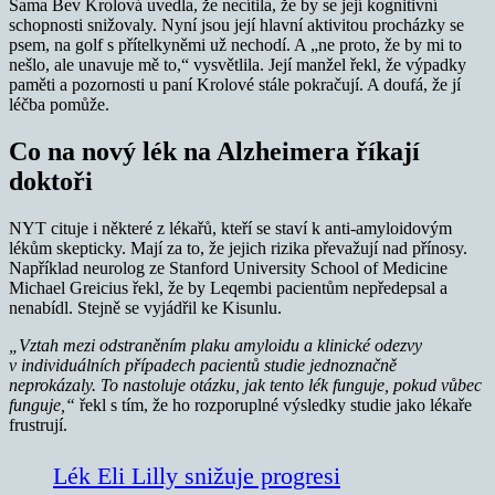
Sama Bev Krolová uvedla, že necítila, že by se její kognitivní
schopnosti snižovaly. Nyní jsou její hlavní aktivitou procházky se
psem, na golf s přítelkyněmi už nechodí. A „ne proto, že by mi to
nešlo, ale unavuje mě to,“ vysvětlila. Její manžel řekl, že výpadky
paměti a pozornosti u paní Krolové stále pokračují. A doufá, že jí
léčba pomůže.
Co na nový lék na Alzheimera říkají
doktoři
NYT cituje i některé z lékařů, kteří se staví k anti-amyloidovým
lékům skepticky. Mají za to, že jejich rizika převažují nad přínosy.
Například neurolog ze Stanford University School of Medicine
Michael Greicius řekl, že by Leqembi pacientům nepředepsal a
nenabídl. Stejně se vyjádřil ke Kisunlu.
„Vztah mezi odstraněním plaku amyloidu a klinické odezvy
v individuálních případech pacientů studie jednoznačně
neprokázaly. To nastoluje otázku, jak tento lék funguje, pokud vůbec
funguje,“
řekl s tím, že ho rozporuplné výsledky studie jako lékaře
frustrují.
Lék Eli Lilly snižuje progresi