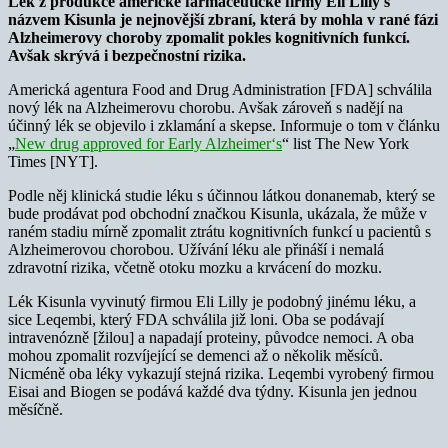
Lék z produkce americké farmaceutické firmy Eli Lilly s
názvem Kisunla je nejnovější zbraní, která by mohla v rané fázi
Alzheimerovy choroby zpomalit pokles kognitivních funkcí.
Avšak skrývá i bezpečnostní rizika.
Americká agentura Food and Drug Administration [FDA] schválila
nový lék na Alzheimerovu chorobu. Avšak zároveň s nadějí na
účinný lék se objevilo i zklamání a skepse. Informuje o tom v článku
„
New drug approved for Early Alzheimer‘s
“ list The New York
Times [NYT].
Podle něj klinická studie léku s účinnou látkou donanemab, který se
bude prodávat pod obchodní značkou Kisunla, ukázala, že může v
raném stadiu mírně zpomalit ztrátu kognitivních funkcí u pacientů s
Alzheimerovou chorobou. Užívání léku ale přináší i nemalá
zdravotní rizika, včetně otoku mozku a krvácení do mozku.
Lék Kisunla vyvinutý firmou Eli Lilly je podobný jinému léku, a
sice Leqembi, který FDA schválila již loni. Oba se podávají
intravenózně [žilou] a napadají proteiny, původce nemoci. A oba
mohou zpomalit rozvíjející se demenci až o několik měsíců.
Nicméně oba léky vykazují stejná rizika. Leqembi vyrobený firmou
Eisai and Biogen se podává každé dva týdny. Kisunla jen jednou
měsíčně.