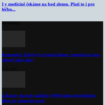
I v medicíně čekáme na bod zlomu. Platí to i pro
léčbu...
NOVINKY
Komentář: Kdyby byl steak lékem, Američané jsou
zdraví jako řípa
8. 8. 2026
Lékárny dostaly dalších 6 000 balení chybějícího
léku na rakovinu prsu