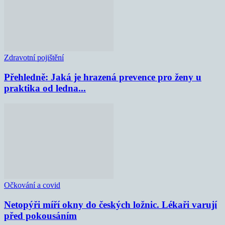
Zdravotní pojištění
Přehledně: Jaká je hrazená prevence pro ženy u
praktika od ledna...
Očkování a covid
Netopýři míří okny do českých ložnic. Lékaři varují
před pokousáním