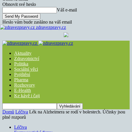
Obnovit své heslo
Váš e-mail
Heslo vám bude zasláno na váš email
zdravezpravy.cz
Aktuality
Zdravotnictví
Politika
Sociální věci
Pojištění
Pharma
Rozhovory
E-Health
Ke kávě i čaji
Domů
Léčiva
Lék na Alzheimera se rodí v bolestech. Účinky jsou
plné rozporů
Léčiva