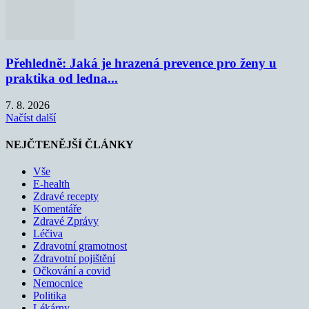
Přehledně: Jaká je hrazená prevence pro ženy u
praktika od ledna...
7. 8. 2026
Načíst další
NEJČTENĚJŠÍ ČLÁNKY
Vše
E-health
Zdravé recepty
Komentáře
Zdravé Zprávy
Léčiva
Zdravotní gramotnost
Zdravotní pojištění
Očkování a covid
Nemocnice
Politika
Lékárny