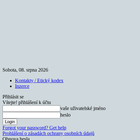
Sobota, 08. srpna 2026
Kontakty / Etický kodex
Inzerce
Přihlásit se
Vítejte! přihlášení k účtu
vaše uživatelské jméno
heslo
Forgot your password? Get help
Prohlášení o zásadách ochrany osobních údajů
Obnova hesla