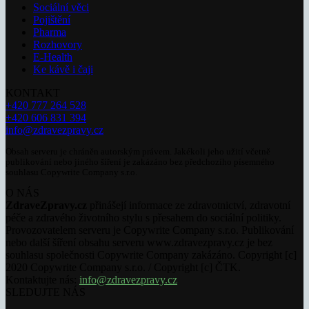
Sociální věci
Pojištění
Pharma
Rozhovory
E-Health
Ke kávě i čaji
KONTAKT
+420 777 264 528
+420 606 831 394
info@zdravezpravy.cz
Obsah serveru je chráněn autorským právem. Jakékoli jeho užití včetně
publikování nebo jiného šíření je zakázáno bez předchozího písemného
souhlasu Copywrite Company s.r.o.
O NÁS
ZdraveZpravy.cz
přinášejí informace ze zdravotnictví, zdravotní
péče a zdravého životního stylu s přesahem do sociální politiky.
Provozovatelem serveru je Copywrite Company s.r.o. Publikování
nebo další šíření obsahu serveru www.zdravezpravy.cz je bez
souhlasu společnosti Copywrite Company zakázáno. Copyright [c]
2020 Copywrite Company s.r.o. / Copyright [c] ČTK.
Kontaktujte nás:
info@zdravezpravy.cz
SLEDUJTE NÁS