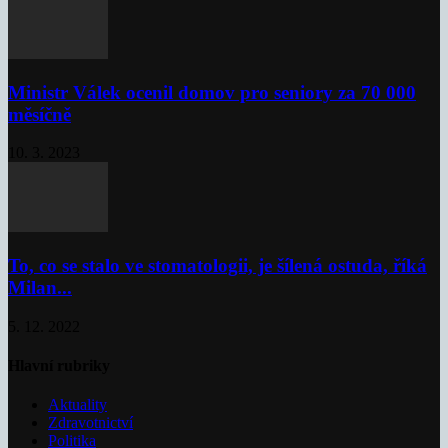
Ministr Válek ocenil domov pro seniory za 70 000
měsíčně
10. 3. 2023
To, co se stalo ve stomatologii, je šílená ostuda, říká
Milan...
5. 12. 2022
Hlavní rubriky
Aktuality
Zdravotnictví
Politika