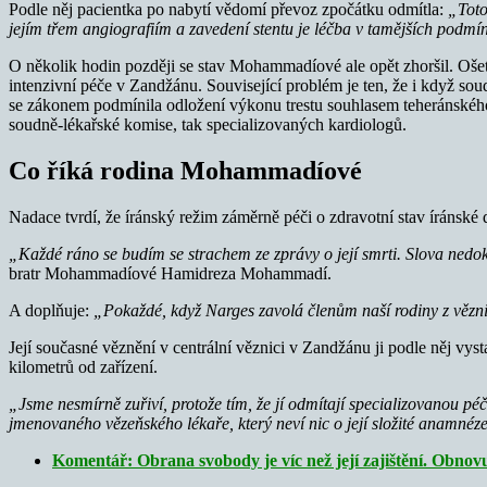
Podle něj pacientka po nabytí vědomí převoz zpočátku odmítla:
„Toto
jejím třem angiografiím a zavedení stentu je léčba v tamějších podmínk
O několik hodin později se stav Mohammadíové ale opět zhoršil. Ošetř
intenzivní péče v Zandžánu. Související problém je ten, že i když sou
se zákonem podmínila odložení výkonu trestu souhlasem teheránského
soudně-lékařské komise, tak specializovaných kardiologů.
Co říká rodina Mohammadíové
Nadace tvrdí, že íránský režim záměrně péči o zdravotní stav íránské
„Každé ráno se budím se strachem ze zprávy o její smrti. Slova nedoká
bratr Mohammadíové Hamidreza Mohammadí.
A doplňuje:
„Pokaždé, když Narges zavolá členům naší rodiny z věznice v
Její současné věznění v centrální věznici v Zandžánu ji podle něj vys
kilometrů od zařízení.
„Jsme nesmírně zuřiví, protože tím, že jí odmítají specializovanou péč
jmenovaného vězeňského lékaře, který neví nic o její složité anamnéze.
Komentář: Obrana svobody je víc než její zajištění. Obnovu