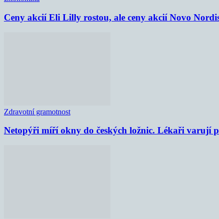
Ceny akcií Eli Lilly rostou, ale ceny akcií Novo Nordi
Zdravotní gramotnost
Netopýři míří okny do českých ložnic. Lékaři varují