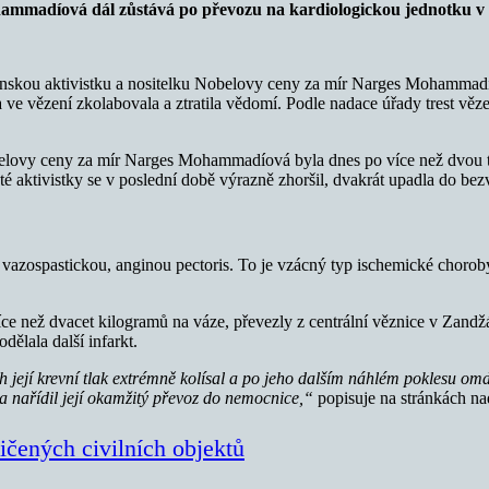
ohammadíová dál zůstává po převozu na kardiologickou jednotku v
nskou aktivistku a nositelku Nobelovy ceny za mír Narges Mohammadíov
e vězení zkolabovala a ztratila vědomí. Podle nadace úřady trest věz
obelovy ceny za mír Narges Mohammadíová byla dnes po více než dvou
té aktivistky se v poslední době výrazně zhoršil, dvakrát upadla do be
 vazospastickou, anginou pectoris. To
je vzácný typ ischemické choroby
ce než dvacet kilogramů na váze, převezly z centrální věznice v Zand
ělala další infarkt.
 její krevní tlak extrémně kolísal a po jeho dalším náhlém poklesu omdl
, a nařídil její okamžitý převoz do nemocnice,“
popisuje na stránkách n
ičených civilních objektů