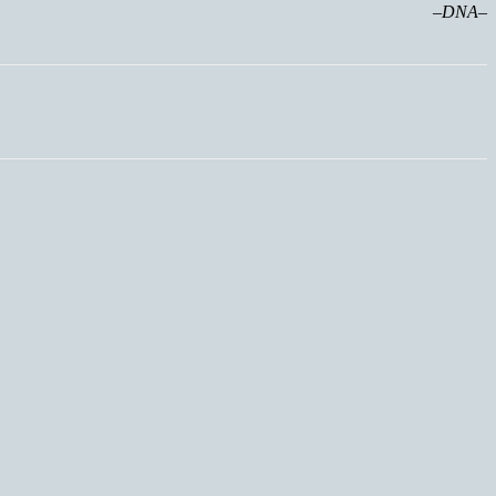
–DNA–