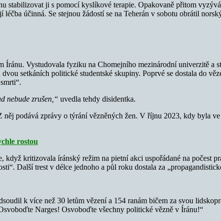
snahu stabilizovat ji s pomocí kyslíkové terapie. Opakovaně přitom vy
 léčba účinná. Se stejnou žádostí se na Teherán v sobotu obrátil norsk
nu. Vystudovala fyziku na Chomejního mezinárodní univerzitě a stala 
 dvou setkáních politické studentské skupiny. Poprvé se dostala do věz
 smrti“.
kud nebude zrušen,“
uvedla tehdy disidentka.
. Z něj podává zprávy o týrání vězněných žen. V říjnu 2023, kdy byla v
ychle rostou
dyž kritizovala íránský režim na pietní akci uspořádané na počest práv
osti“. Další trest v délce jednoho a půl roku dostala za „propagandisti
oudil k více než 30 letům vězení a 154 ranám bičem za svou lidskopráv
„O
svoboďte Narges! Osvoboďte všechny politické vězně v Íránu!“