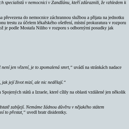
 specialistů v nemocnici v Zandžánu, kteří zdůraznili, že vzhledem k
ena převezena do nemocnice záchrannou službou a přijata na jednotku
nu trestu za účelem lékařského ošetření, místní prokuratura v rozporu
ož je podle Mostafa Niliho v rozporu s odbornými posudky jak
 není jen vězení, je to zpomalená smrt,“
uvádí na stránkách nadace
ak její život mizí, ale nic nedělají.“
pojených států a Izraele, které cílily na oblasti vzdálené jen několik
 podstatě zabíjejí. Nemáme žádnou důvěru v nějakého státem
sí to přestat,“
uvedl bratr disidentky.