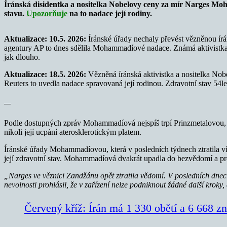
Íránská disidentka a nositelka Nobelovy ceny za mír Narges M
stavu.
Upozorňuje
na to
nadace její rodiny.
Aktualizace: 10.5. 2026:
Íránské úřady nechaly převést vězněnou írá
agentury AP to dnes sdělila Mohammadíové nadace. Známá aktivistka v
jak dlouho.
Aktualizace: 18.5. 2026:
Vězněná íránská aktivistka a nositelka N
Reuters to uvedla nadace spravovaná její rodinou. Zdravotní stav 54le
—
Podle dostupných zpráv Mohammadíová nejspíš trpí
Prinzmetalovou,
nikoli její ucpání aterosklerotickým platem.
Íránské úřady Mohammadíovou, která v posledních týdnech ztratila ví
její zdravotní stav. Mohammadíová dvakrát upadla do bezvědomí a prod
„Narges ve věznici Zandžánu opět ztratila vědomí. V posledních dnech
nevolnosti prohlásil, že v zařízení nelze podniknout žádné další kroky
Červený kříž: Írán má 1 330 obětí a 6 668 zn