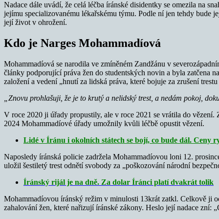
Nadace dále uvádí, že celá léčba íránské disidentky se omezila na 
jejímu specializovanému lékařskému týmu. Podle ní jen tehdy bude její
její život v ohrožení.
Kdo je Narges Mohammadíová
Mohammadíová se narodila ve zmíněném Zandžánu v severozápadním Írá
články podporující práva žen do studentských novin a byla zatčena na
založení a vedení „hnutí za lidská práva, které bojuje za zrušení trestu
„Znovu prohlašuji, že je to krutý a nelidský trest, a nedám pokoj, do
V roce 2020 ji úřady propustily, ale v roce 2021 se vrátila do vězení
2024 Mohammadíové úřady umožnily kvůli léčbě opustit vězení.
Lidé v Íránu i okolních státech se bojí, co bude dál. Ceny r
Naposledy íránská policie zadržela Mohammadíovou loni 12. prosince, k
uložil šestiletý trest odnětí svobody za „poškozování národní bezpečn
Íránský rijál je na dně. Za dolar Íránci platí dvakrát tolik
Mohammadíovou íránský režim v minulosti 13krát zatkl. Celkově ji ods
zahalování žen, které nařizují íránské zákony. Heslo její nadace zní: 