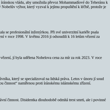
zývá íránskou vládu, aby umožnila převoz Mohammadíové do Teheránu k
ý Nobelův výbor, který vyzval k jejímu propuštění k léčbě, protože je
se profesionální inženýrkou. Při své univerzitní kariéře psala
ení v roce 1998. V květnu 2016 ji odsoudili k 16 letům vězení za
e vězení, jí byla udělena Nobelova cena za mír za rok 2023. V roce
níka, který se specializoval na lidská práva. Letos v únoru jí soud
ckou činnost“ namířenou proti íránskému islámskému zřízení.
ní činnost. Disidentka dlouhodobě odmítá trest smrti, ale i povinné