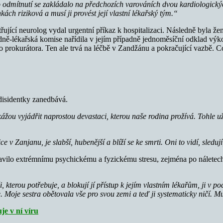
 odmítnutí se zakládalo na předchozích varováních dvou kardiologických
ách riziková a musí ji provést její vlastní lékařský tým.“
ující neurolog vydal urgentní příkaz k hospitalizaci. Následně byla ž
dně-lékařská komise nařídila v jejím případně jednoměsíční odklad výko
 prokurátora. Ten ale trvá na léčbě v Zandžánu a pokračující vazbě. C
 disidentky zanedbává.
žou vyjádřit naprostou devastaci, kterou naše rodina prožívá. Tohle už
 Zanjanu, je slabší, hubenější a blíží se ke smrti. Oni to vidí, sledují, j
tavilo extrémnímu psychickému a fyzickému stresu, zejména po náletech S
i, kterou potřebuje, a blokují jí přístup k jejím vlastním lékařům, ji v
 Moje sestra obětovala vše pro svou zemi a teď ji systematicky ničí. Mu
je v ní víru