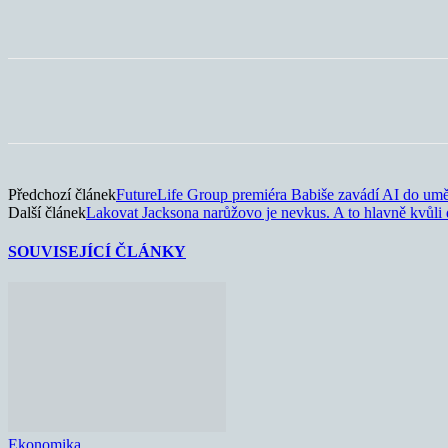
Sdílet
Předchozí článek
FutureLife Group premiéra Babiše zavádí AI do um
Další článek
Lakovat Jacksona narůžovo je nevkus. A to hlavně kvůli
SOUVISEJÍCÍ ČLÁNKY
Ekonomika