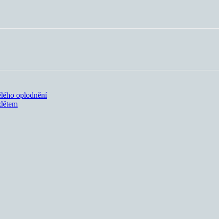
ělého oplodnění
 dětem