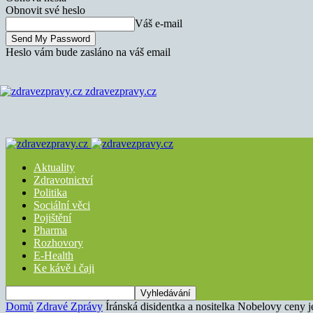
Obnovit své heslo
Váš e-mail
Heslo vám bude zasláno na váš email
zdravezpravy.cz
Aktuality
Zdravotnictví
Politika
Sociální věci
Pojištění
Pharma
Rozhovory
E-Health
Ke kávě i čaji
Domů
Zdravé Zprávy
Íránská disidentka a nositelka Nobelovy ceny j