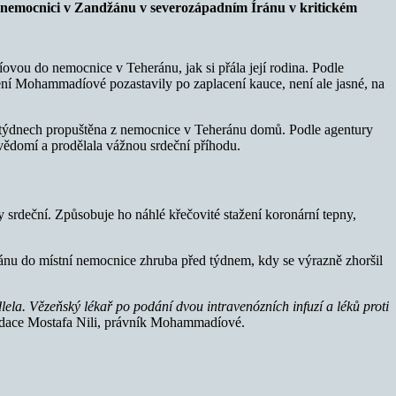
 nemocnici v Zandžánu v severozápadním Íránu v kritickém
ou do nemocnice v Teheránu, jak si přála její rodina. Podle
ení Mohammadíové pozastavily po zaplacení kauce, není ale jasné, na
 týdnech propuštěna z nemocnice v Teheránu domů. Podle agentury
zvědomí a prodělala vážnou srdeční příhodu.
 srdeční. Způsobuje ho náhlé křečovité stažení koronární tepny,
žánu do místní nemocnice zhruba před týdnem, kdy se výrazně zhoršil
ela. Vězeňský lékař po podání dvou intravenózních infuzí a léků proti
adace Mostafa Nili, právník Mohammadíové.