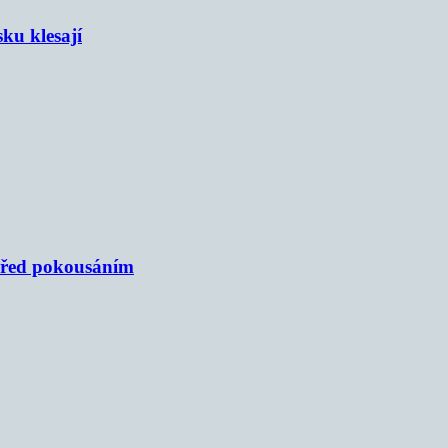
sku klesají
 před pokousáním