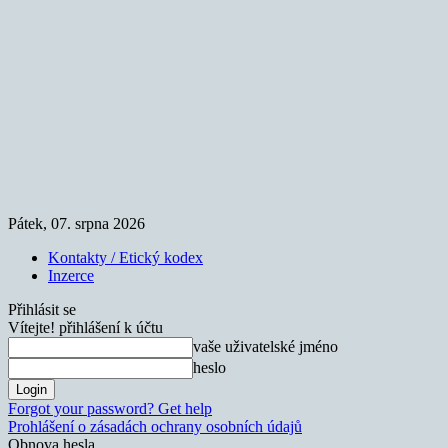
Pátek, 07. srpna 2026
Kontakty / Etický kodex
Inzerce
Přihlásit se
Vítejte! přihlášení k účtu
vaše uživatelské jméno
heslo
Forgot your password? Get help
Prohlášení o zásadách ochrany osobních údajů
Obnova hesla