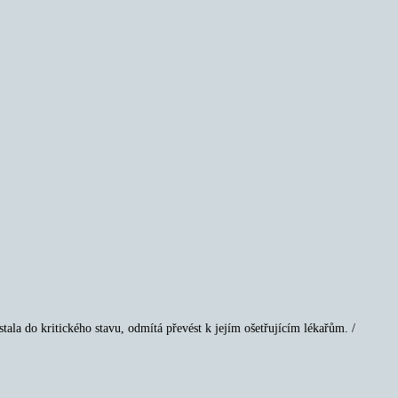
la do kritického stavu, odmítá převést k jejím ošetřujícím lékařům. /