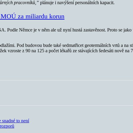
dpůrných pracovníků,”
plánuje i navýšení personálních kapacit.
ter MOÚ za miliardu korun
. Podle Němce je v něm ale už nyní hustá zastavěnost. Proto se jako
lažími. Pod budovou bude také sedmatřicet geotermálních vrtů a na stř
lůžek vzroste z 90 na 125 a počet lékařů ze stávajících šedesáti nově na 
 snadné to není
 rozporů