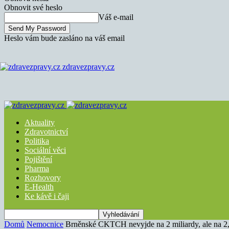
Obnovit své heslo
Váš e-mail
Heslo vám bude zasláno na váš email
zdravezpravy.cz
Aktuality
Zdravotnictví
Politika
Sociální věci
Pojištění
Pharma
Rozhovory
E-Health
Ke kávě i čaji
Domů
Nemocnice
Brněnské CKTCH nevyjde na 2 miliardy, ale na 2,