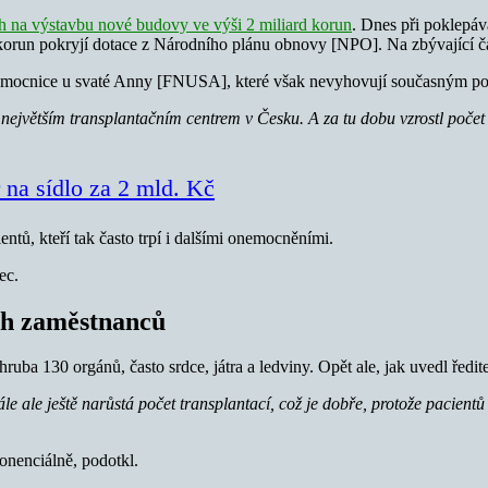
h na výstavbu nové budovy ve výši 2 miliard korun
. Dnes při poklepá
korun pokryjí dotace z Národního plánu obnovy [NPO]. Na zbývající čás
ocnice u svaté Anny [FNUSA], které však nevyhovují současným potře
jvětším transplantačním centrem v Česku. A za tu dobu vzrostl počet 
 na sídlo za 2 mld. Kč
tů, kteří tak často trpí i dalšími onemocněními.
ec.
ch zaměstnanců
zhruba 130 orgánů, často srdce, játra a ledviny. Opět ale, jak uvedl řed
 ale ještě narůstá počet transplantací, což je dobře, protože pacientů 
onenciálně, podotkl.