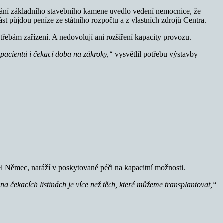
vání základního stavebního kamene uvedlo vedení nemocnice, že
t půjdou peníze ze státního rozpočtu a z vlastních zdrojů Centra.
bám zařízení. A nedovolují ani rozšíření kapacity provozu.
pacientů i čekací doba na zákroky,“
vysvětlil potřebu výstavby
itel Němec, naráží v poskytované péči na kapacitní možnosti.
na čekacích listinách je více než těch, které můžeme transplantovat,“