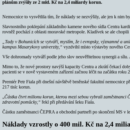
plánům zvýšily ze 2 mld. Kč na 2,4 miliardy korun.
Nemocnice to vysvětlila tím, že náklady se nezvýšily, ale jen k nim 
Slavnostního poklepání základního kamene nového sídla Centra kardio
rovněž pochází z oblasti moravské metropole. Kladívek se ale chopili 
„Tady v Bohunicích se vytváří, myslím, že i evropsky, významné a uni
kampus Masarykovy univerzity,“
vyzdvihl místo výstavby nového Cent
Vše dohromady vytváří podle jeho slov neuvěřitelnou synergii a sílu.
Mimo to, že nové prostory navýší kapacity Centra a zkrátí čekací dob
pacienti se v nově vystaveném zařízení začnou léčit na začátku roku 20
Premiér Petr Fiala při dnešní návštěvě brněnské fakultní nemocnice
217 tisíc korun.
„
Částka čtvrt milionu korun, kterou mezi sebou vybrali zaměstnanci 
zdravotní pomůcky,“
řekl při předávání šeku Fiala.
Částku zaměstnanci ČEPRA a obchodní partneři po skončení MS v ledn
Náklady vzrostly o 400 mil. Kč na 2,4 mil