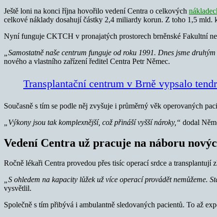
Ještě loni na konci října hovořilo vedení Centra o celkových
nákladec
celkové náklady dosahují částky 2,4 miliardy korun. Z toho 1,5 mld. 
Nyní funguje CKTCH v pronajatých prostorech brněnské Fakultní nem
„Samostatně naše centrum funguje od roku 1991. Dnes jsme druhým ne
nového a vlastního zařízení ředitel Centra Petr Němec.
Transplantační centrum v Brně vypsalo tendr
Současně s tím se podle něj zvyšuje i průměrný věk operovaných pacien
„Výkony jsou tak komplexnější, což přináší vyšší nároky,“
dodal Něm
Vedení Centra už pracuje na náboru nový
Ročně lékaři Centra provedou přes tisíc operací srdce a transplantují 
„S ohledem na kapacity lůžek už více operací provádět nemůžeme. Stále
vysvětlil.
Společně s tím přibývá i ambulantně sledovaných pacientů. To až exp