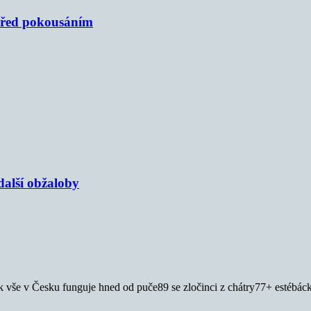
 před pokousáním
alší obžaloby
Tak vše v Česku funguje hned od puče89 se zločinci z chátry77+ estébá