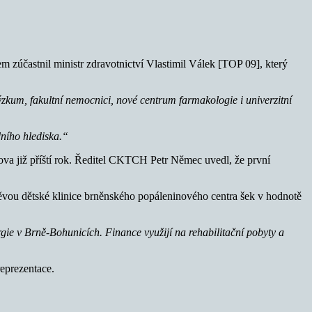
 zúčastnil ministr zdravotnictví Vlastimil Válek [TOP 09], který
ýzkum, fakultní nemocnici, nové centrum farmakologie i univerzitní
dního hlediska.“
tova již příští rok. Ředitel CKTCH Petr Němec uvedl, že první
ěvou dětské klinice brněnského popáleninového centra šek v hodnotě
ie v Brně-Bohunicích. Finance využijí na rehabilitační pobyty a
eprezentace.