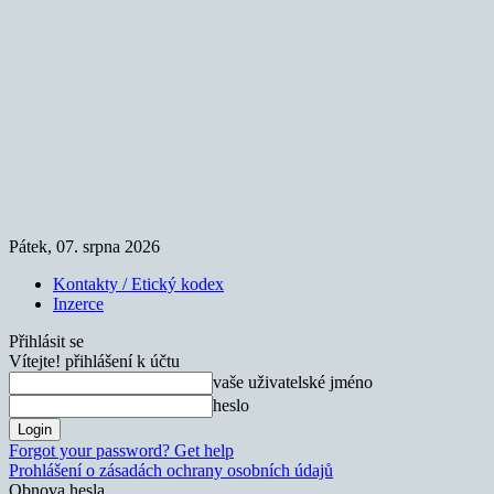
Pátek, 07. srpna 2026
Kontakty / Etický kodex
Inzerce
Přihlásit se
Vítejte! přihlášení k účtu
vaše uživatelské jméno
heslo
Forgot your password? Get help
Prohlášení o zásadách ochrany osobních údajů
Obnova hesla