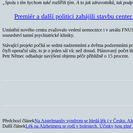
„Spolu s tím bychom také rozšířili tým. A to jak zdravotníků, tak po
Premiér a další politici zahájili stavbu cen
Umístění nového centra zvažovalo vedení nemocnice i v areálu FNUSA
sousedství tamní psychiatrické kliniky.
Stávající projekt počítá se sedmi nadzemními a dvěma podzemními pod
čtyři operační sály, to je o jeden sál víc než dosud. Plánovaný počet 
Petr Němec odhaduje navýšení objemu péče přibližně o 15 procent.
Sdílet
Předchozí článek
Na Angelmanův syndrom se hledá lék i v Česku. Ale
Další článek
Lék na Alzheimera se rodí v bolestech. Účinky jsou plné