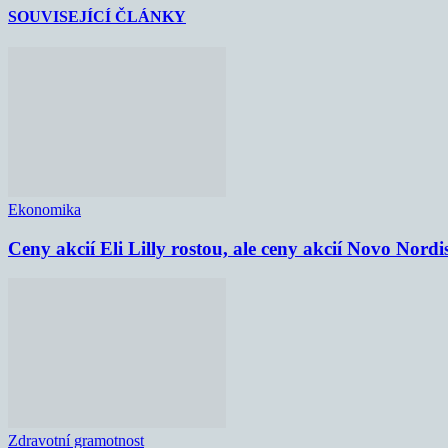
SOUVISEJÍCÍ ČLÁNKY
Ekonomika
Ceny akcií Eli Lilly rostou, ale ceny akcií Novo Nordi
Zdravotní gramotnost