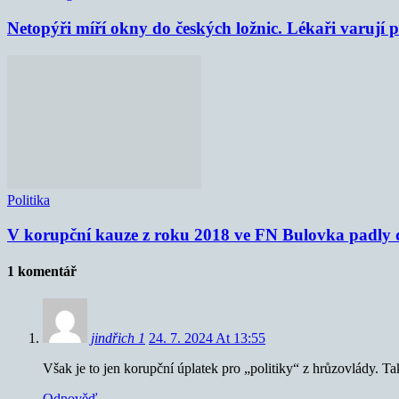
Netopýři míří okny do českých ložnic. Lékaři varují
Politika
V korupční kauze z roku 2018 ve FN Bulovka padly d
1 komentář
jindřich 1
24. 7. 2024 At 13:55
Však je to jen korupční úplatek pro „politiky“ z hrůzovlády. 
Odpověď