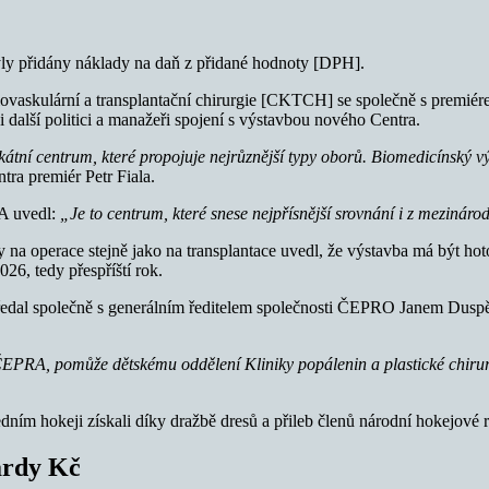
byly přidány náklady na daň z přidané hodnoty [DPH].
vaskulární a transplantační chirurgie [CKTCH] se společně s premiérem
i další politici a manažeři spojení s výstavbou nového Centra.
kátní centrum, které propojuje nejrůznější typy oborů. Biomedicínský v
ra premiér Petr Fiala.
 A uvedl:
„Je to centrum, které snese nejpřísnější srovnání i z mezináro
y na operace stejně jako na transplantace uvedl, že výstavba má být ho
26, tedy přespříští rok.
 předal společně s generálním ředitelem společnosti ČEPRO Janem Dusp
ČEPRA, pomůže dětskému oddělení Kliniky popálenin a plastické chirurg
ím hokeji získali díky dražbě dresů a přileb členů národní hokejové r
iardy Kč