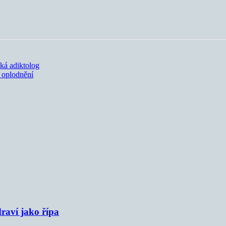
íká adiktolog
 oplodnění
raví jako řípa