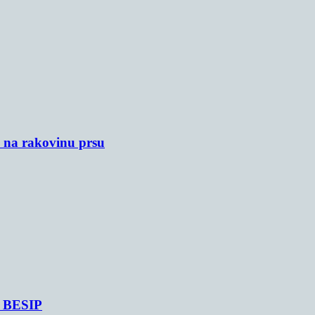
u na rakovinu prsu
je BESIP