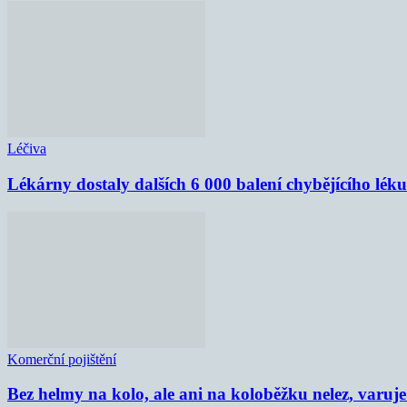
Léčiva
Lékárny dostaly dalších 6 000 balení chybějícího lék
Komerční pojištění
Bez helmy na kolo, ale ani na koloběžku nelez, varu