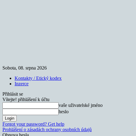
Sobota, 08. srpna 2026
Kontakty / Etický kodex
Inzerce
Přihlásit se
Vítejte! přihlášení k účtu
vaše uživatelské jméno
heslo
Forgot your password? Get help
Prohlášení o zásadách ochrany osobních údajů
Obnova hesla