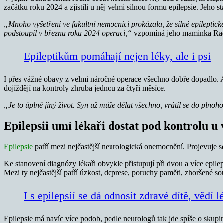
začátku roku 2024 a zjistili u něj velmi silnou formu epilepsie. Jeho
„Mnoho vyšetření ve fakultní nemocnici prokázala, že silné epilepti
podstoupil v březnu roku 2024 operaci,“
vzpomíná jeho maminka Ra
Epileptikům pomáhají nejen léky, ale i psi
I přes vážné obavy z velmi náročné operace všechno dobře dopadlo. A
dojíždějí na kontroly zhruba jednou za čtyři měsíce.
„Je to úplně jiný život. Syn už může dělat všechno, vrátil se do plnoh
Epilepsii umí lékaři dostat pod kontrolu u 
Epilepsie
patří mezi nejčastější neurologická onemocnění. Projevuje
Ke stanovení diagnózy lékaři obvykle přistupují při dvou a více epil
Mezi ty nejčastější patří úzkost, deprese, poruchy paměti, zhoršené so
I s epilepsií se dá odnosit zdravé dítě, vědí l
Epilepsie má navíc více podob, podle neurologů tak jde spíše o skupin