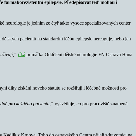
e farmakorezistentní epilepsie. Předepisovat teď mohou i
ké neurologie je jedním ze čtyř takto vysoce specializovaných center
ina dětských pacientů na standardní léčbu epilepsie nereaguje, nebo jen
oužívají,“
říká
primářka Oddělení dětské neurologie FN Ostrava Hana
ní díky získání nového statutu se rozšiřují i léčebné možnosti pro
hodné pro každého pacienta,“
vysvětluje, co pro pracoviště znamená
lav Kadlík z Krnova. Toho do ostravského Centra přijali zdravotníci na