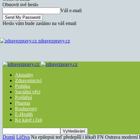
Obnovit své heslo
Váš e-mail
Heslo vám bude zasláno na váš email
zdravezpravy.cz
Aktuality
Zdravotnictví
Politika
Sociální věci
Pojištění
Pharma
Rozhovory
E-Health
Ke kávě i čaji
Domů
Léčiva
Na epilepsii teď předepíší i lékaři FN Ostrava moderní 