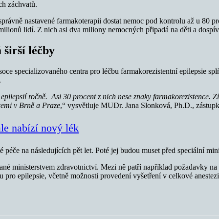
ch záchvatů.
vně nastavené farmakoterapii dostat nemoc pod kontrolu až u 80 procen
milionů lidí. Z nich asi dva miliony nemocných připadá na děti a dospíva
 širší léčby
oce specializovaného centra pro léčbu farmakorezistentní epilepsie splň
.
pilepsií ročně. Asi 30 procent z nich nese znaky farmakorezistence. Zí
cemi v Brně a Praze
,“ vysvětluje MUDr. Jana Slonková, Ph.D., zástu
le nabízí nový lék
 péče na následujících pět let. Poté jej budou muset před speciální mini
vané ministerstvem zdravotnictví. Mezi ně patří například požadavky na
pro epilepsie, včetně možnosti provedení vyšetření v celkové anestezi