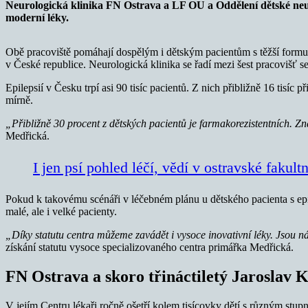
Neurologická klinika FN Ostrava a LF OU a Oddělení dětské neuro
moderní léky.
Obě pracoviště pomáhají dospělým i dětským pacientům s těžší formu e
v České republice. Neurologická klinika se řadí mezi šest pracovišť s
Epilepsií v Česku trpí asi 90 tisíc pacientů. Z nich přibližně 16 tisíc
mírně.
„Přibližně 30 procent z dětských pacientů je farmakorezistentních. Zn
Medřická.
I jen psí pohled léčí, vědí v ostravské fakul
Pokud k takovému scénáři v léčebném plánu u dětského pacienta s epile
malé, ale i velké pacienty.
„Díky statutu centra můžeme zavádět i vysoce inovativní léky. Jsou 
získání statutu vysoce specializovaného centra primářka Medřická.
FN Ostrava a skoro třináctiletý Jaroslav 
V jejím Centru lékaři ročně ošetří kolem tisícovky dětí s různým stupn