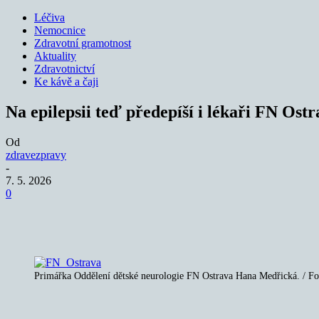
Léčiva
Nemocnice
Zdravotní gramotnost
Aktuality
Zdravotnictví
Ke kávě a čaji
Na epilepsii teď předepíší i lékaři FN Ost
Od
zdravezpravy
-
7. 5. 2026
0
Sdílet
Primářka Oddělení dětské neurologie FN Ostrava Hana Medřická. / Fo