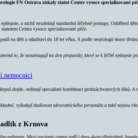
logie FN Ostrava získaly statut Center vysoce specializované péč
pilepsie, u nichž nezabírají standardní léčebné postupy. Oddělení děts
e statutem Centra vysoce specializované péče.
 připadá na děti a mladiství do 18 let věku. A podle neurologů skoro třet
amená to, že nezareagují na dva preparáty, které se k léčbě epilepsie p
tní nemocnici
psií dojde, ordinují specialisté kombinaci protizáchvatových léků. A ny
nákladné, vyžadují zkušenost zdravotnického personálu a také nejsou v
Kadlík z Krnova
ěm epilepsie. Mezi pacienty centra patří i dnes skoro třináctiletý Jaros