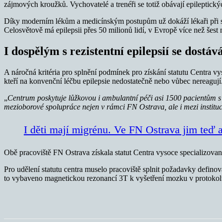
zájmových kroužků. Vychovatelé a trenéři se totiž obávají epileptický
Díky moderním lékům a medicínským postupům už dokáží lékaři při sprá
Celosvětově má epilepsii přes 50 milionů lidí, v Evropě více než šest 
I dospělým s rezistentní epilepsií se dostává
A náročná kritéria pro splnění podmínek pro získání statutu Centra vys
kteří na konvenční léčbu epilepsie nedostatečně nebo vůbec nereagují
„
Centrum poskytuje lůžkovou i ambulantní péči asi 1500 pacientům s e
mezioborové spolupráce nejen v rámci FN Ostrava, ale i mezi institu
I děti mají migrénu. Ve FN Ostrava jim teď a
Obě pracoviště FN Ostrava získala statut Centra vysoce specializované
Pro udělení statutu centra muselo pracoviště splnit požadavky defino
to vybaveno magnetickou rezonancí 3T k vyšetření mozku v protokolu 