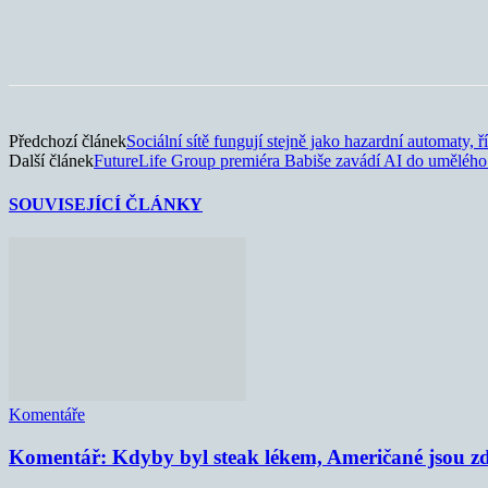
Sdílet
Předchozí článek
Sociální sítě fungují stejně jako hazardní automaty, ř
Další článek
FutureLife Group premiéra Babiše zavádí AI do umělého
SOUVISEJÍCÍ ČLÁNKY
Komentáře
Komentář: Kdyby byl steak lékem, Američané jsou zd