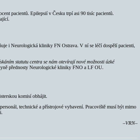
t pacientů. Epilepsií v Česku trpí asi 90 tisíc pacientů.
jící.
uje i Neurologická kliniky FN Ostrava. V ní se léčí dospělí pacienti,
skáním statutu centra se nám otevírají nové možnosti úzké
pkyně přednosty Neurologické kliniky FNO a LF OU.
sterskou komisí obhájit.
 personál, technické a přístrojové vybavení. Pracoviště musí být mimo
i.
–VRN–