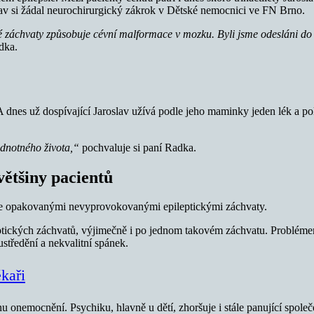
 stav si žádal neurochirurgický zákrok v Dětské nemocnici ve FN Brno.
cké záchvaty způsobuje cévní malformace v mozku. Byli jsme odesláni d
dka.
 dnes už dospívající Jaroslav užívá podle jeho maminky jeden lék a po
odnotného života,“
pochvaluje si paní Radka.
většiny pacientů
 se opakovanými nevyprovokovanými epileptickými záchvaty.
eptických záchvatů, výjimečně i po jednom takovém záchvatu. Problémem
ustředění a nekvalitní spánek.
ékaři
u onemocnění. Psychiku, hlavně u dětí, zhoršuje i stále panující společ