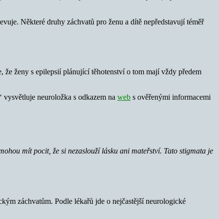
ojevuje. Některé druhy záchvatů pro ženu a dítě nepředstavují téměř
, že ženy s epilepsií plánující těhotenství o tom mají vždy předem
,“
vysvětluje neuroložka s odkazem na
web
s ověřenými informacemi
hou mít pocit, že si nezaslouží lásku ani mateřství. Tato stigmata je
kým záchvatům. Podle lékařů jde o nejčastější neurologické