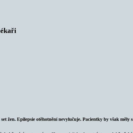
lékaři
t set žen. Epilepsie otěhotnění nevylučuje. Pacientky by však měly