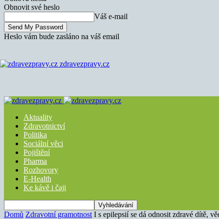
Obnovit své heslo
Váš e-mail
Heslo vám bude zasláno na váš email
zdravezpravy.cz
Aktuality
Zdravotnictví
Politika
Sociální věci
Pojištění
Pharma
Rozhovory
E-Health
Ke kávě i čaji
Domů
Zdravotní gramotnost
I s epilepsií se dá odnosit zdravé dítě, vě