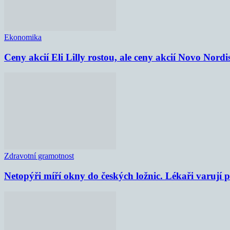
Ekonomika
Ceny akcií Eli Lilly rostou, ale ceny akcií Novo Nordi
Zdravotní gramotnost
Netopýři míří okny do českých ložnic. Lékaři varují