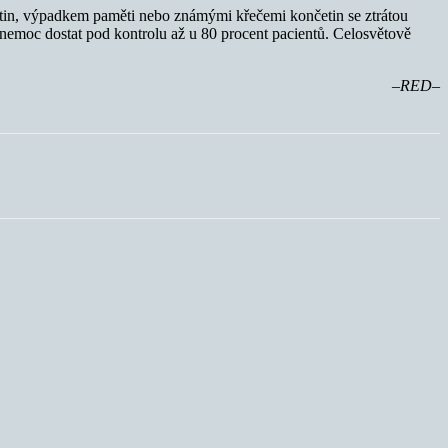
četin, výpadkem paměti nebo známými křečemi končetin se ztrátou
i nemoc dostat pod kontrolu až u 80 procent pacientů. Celosvětově
–RED–