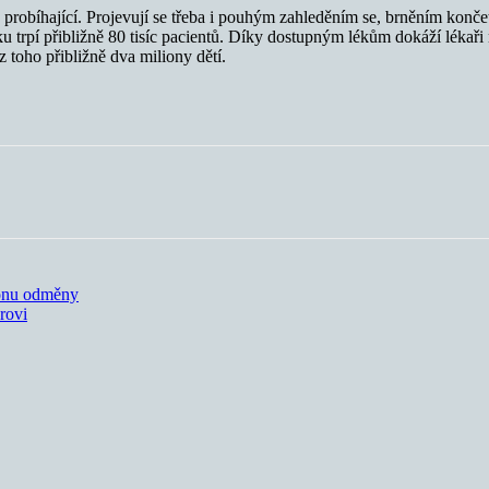
 probíhající. Projevují se třeba i pouhým zahleděním se, brněním kon
ku trpí přibližně 80 tisíc pacientů. Díky dostupným lékům dokáží lékař
 z toho přibližně dva miliony dětí.
ionu odměny
rovi