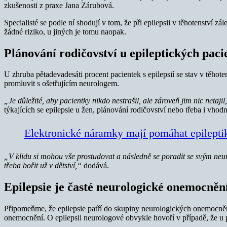
zkušenosti z praxe Jana Zárubová.
Specialisté se podle ní shodují v tom, že při epilepsii v těhotenství 
žádné riziko, u jiných je tomu naopak.
Plánování rodičovství u epileptických paci
U zhruba pětadevadesáti procent pacientek s epilepsií se stav v těhote
promluvit s ošetřujícím neurologem.
„Je důležité, aby pacientky nikdo nestrašil, ale zároveň jim nic netaj
týkajících se epilepsie u žen, plánování rodičovství nebo třeba i vhod
Elektronické náramky mají pomáhat epilept
„V klidu si mohou vše prostudovat a následně se poradit se svým neuro
třeba bořit už v dětství,“
dodává.
Epilepsie je časté neurologické onemocněn
Připomeňme, že epilepsie patří do skupiny neurologických onemocněn
onemocnění. O epilepsii neurologové obvykle hovoří v případě, že u 