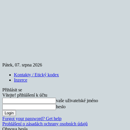
Pátek, 07. srpna 2026
Kontakty / Etický kodex
Inzerce
Přihlásit se
Vítejte! přihlášení k účtu
vaše uživatelské jméno
heslo
Forgot your password? Get help
Prohlášení o zásadách ochrany osobních údajů
Obnova hesla