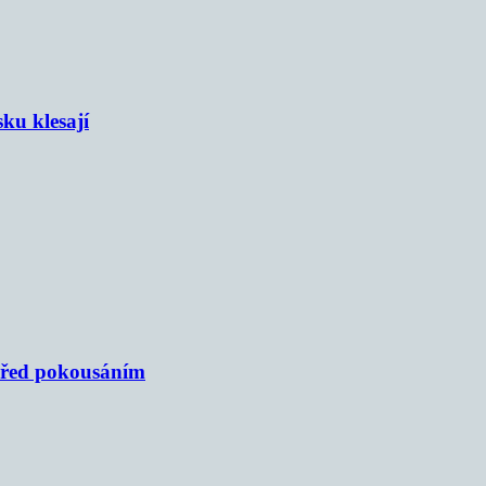
sku klesají
 před pokousáním