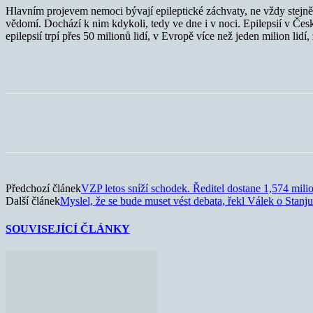
Hlavním projevem nemoci bývají epileptické záchvaty, ne vždy stejně
vědomí. Dochází k nim kdykoli, tedy ve dne i v noci. Epilepsií v Čes
epilepsií trpí přes 50 milionů lidí, v Evropě více než jeden milion lidí,
Sdílet
Předchozí článek
VZP letos sníží schodek. Ředitel dostane 1,574 mil
Další článek
Myslel, že se bude muset vést debata, řekl Válek o Stanju
SOUVISEJÍCÍ ČLÁNKY