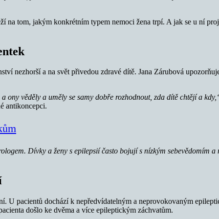
záleží na tom, jakým konkrétním typem nemoci žena trpí. A jak se u ní pr
entek
nství nezhorší a na svět přivedou zdravé dítě. Jana Zárubová upozorňuje
il, a ony věděly a uměly se samy dobře rozhodnout, zda dítě chtějí a kdy
né antikoncepci.
ikům
logem. Dívky a ženy s epilepsií často bojují s nízkým sebevědomím a mo
í
í. U pacientů dochází k nepředvídatelným a neprovokovaným epileptic
pacienta došlo ke dvěma a více epileptickým záchvatům.