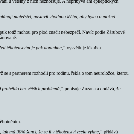
ávání u většiny z nich nezhoršuje. A nepřibývá ani epileptických
 plánují mateřství, nastavit vhodnou léčbu, aby byla co možná
leptik totiž mohou pro plod značit nebezpečí. Navíc podle Zárubové
plánovaně.
před těhotenstvím je pak doplníme,“
vysvětluje lékařka.
ž se s partnerem rozhodli pro rodinu, řekla o tom neuroložce, kterou
í proběhlo bez větších problémů,“
popisuje Zuzana a dodává, že
otěhotněním.
tak má 90% šanci, že se jí v těhotenství zcela vyhne,“
přidává