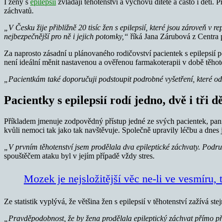
I ženy s
epilepsií
zvládají těhotenství a výchovu dítěte a často i dětí.
záchvatů.
„V Česku žije přibližně 20 tisíc žen s epilepsií, které jsou zároveň 
nejbezpečnější pro ně i jejich potomky,“
říká Jana Zárubová z Centra p
Za naprosto zásadní u plánovaného rodičovství pacientek s epilepsií 
není ideální měnit nastavenou a ověřenou farmakoterapii v době těhoten
„Pacientkám také doporučuji podstoupit podrobné vyšetření, které odh
Pacientky s epilepsií rodí jedno, dvě i tři dě
Příkladem jmenuje zodpovědný přístup jedné ze svých pacientek, paní Z
kvůli nemoci tak jako tak navštěvuje. Společně upravily léčbu a dnes
„V p
rvním těhotenství jsem prodělala dva epileptické záchvaty. Podr
spouštěčem ataku byl v jejím případě vždy stres.
Mozek je nejsložitější věc ne-li ve vesmíru,
Ze statistik vyplývá, že většina žen s epilepsií v těhotenství zažívá
„Pravděpodobnost, že by žena prodělala epileptický záchvat přímo při