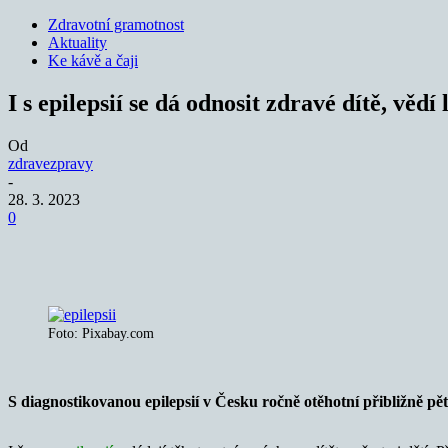
Zdravotní gramotnost
Aktuality
Ke kávě a čaji
I s epilepsií se dá odnosit zdravé dítě, vědí 
Od
zdravezpravy
-
28. 3. 2023
0
Sdílet
Foto: Pixabay.com
S diagnostikovanou epilepsií v Česku ročně otěhotní přibližně pě