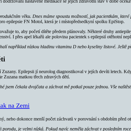
 Při dodržování nastavené medikace se jejich zdravotní stav v době oček
v reprodukčním věku. Dnes máme spoustu možností, jak pacientkám, které
ro epilepsie FN Motol, která je i místopředsedkyní spolku EpiStop.
považuje to, aby početí dítěte předem plánovaly. Některé druhy antiepi
ství. I přes apel lékařů ale polovina pacientek s epilepsií otěhotní ne
alí například nízkou hladinu vitaminu D nebo kyseliny listové. Ještě 
ti
uzany. Epilepsii jí neurolog diagnostikoval v jejích devíti letech. Kdy
 je Zuzana matkou třech zdravých dětí.
uhé jsem čekala dvojčata a záchvat mě potkal pouze jednou. Vše naštěst
 tak na Zemi
 stejný, nebo dokonce menší počet záchvatů v porovnání s obdobím před 
 porodu, je velmi nízká. Pokud navíc neměla záchvat v posledním roce, 