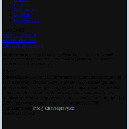
Pharma
Rozhovory
E-Health
Ke kávě i čaji
KONTAKT
+420 777 264 528
+420 606 831 394
info@zdravezpravy.cz
Obsah serveru je chráněn autorským právem. Jakékoli jeho užití včetně
publikování nebo jiného šíření je zakázáno bez předchozího písemného
souhlasu Copywrite Company s.r.o.
O NÁS
ZdraveZpravy.cz
přinášejí informace ze zdravotnictví, zdravotní
péče a zdravého životního stylu s přesahem do sociální politiky.
Provozovatelem serveru je Copywrite Company s.r.o. Publikování
nebo další šíření obsahu serveru www.zdravezpravy.cz je bez
souhlasu společnosti Copywrite Company zakázáno. Copyright [c]
2020 Copywrite Company s.r.o. / Copyright [c] ČTK.
Kontaktujte nás:
info@zdravezpravy.cz
SLEDUJTE NÁS