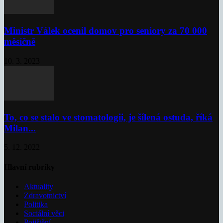
Ministr Válek ocenil domov pro seniory za 70 000
měsíčně
10. 3. 2023
To, co se stalo ve stomatologii, je šílená ostuda, říká
Milan...
5. 12. 2022
Hlavní rubriky
Aktuality
Zdravotnictví
Politika
Sociální věci
Pojištění