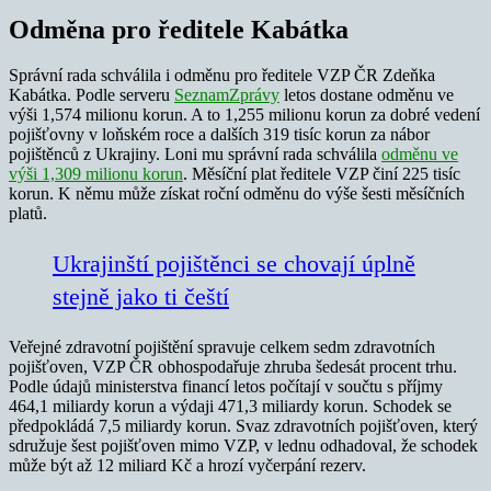
Odměna pro ředitele Kabátka
Správní rada schválila i odměnu pro ředitele VZP ČR Zdeňka
Kabátka. Podle serveru
SeznamZprávy
letos dostane odměnu ve
výši 1,574 milionu korun. A to 1,255 milionu korun za dobré vedení
pojišťovny v loňském roce a dalších 319 tisíc korun za nábor
pojištěnců z Ukrajiny. Loni mu správní rada schválila
odměnu ve
výši 1,309 milionu korun
. Měsíční plat ředitele VZP činí 225 tisíc
korun. K němu může získat roční odměnu do výše šesti měsíčních
platů.
Ukrajinští pojištěnci se chovají úplně
stejně jako ti čeští
Veřejné zdravotní pojištění spravuje celkem sedm zdravotních
pojišťoven, VZP ČR obhospodařuje zhruba šedesát procent trhu.
Podle údajů ministerstva financí letos počítají v součtu s příjmy
464,1 miliardy korun a výdaji 471,3 miliardy korun. Schodek se
předpokládá 7,5 miliardy korun. Svaz zdravotních pojišťoven, který
sdružuje šest pojišťoven mimo VZP, v lednu odhadoval, že schodek
může být až 12 miliard Kč a hrozí vyčerpání rezerv.