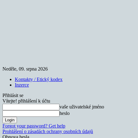
Neděle, 09. srpna 2026
Kontakty / Etický kodex
Inzerce
Přihlásit se
Vítejte! přihlášení k účtu
vaše uživatelské jméno
heslo
Forgot your password? Get help
Prohlášení o zásadách ochrany osobních údajů
Obnova hesla