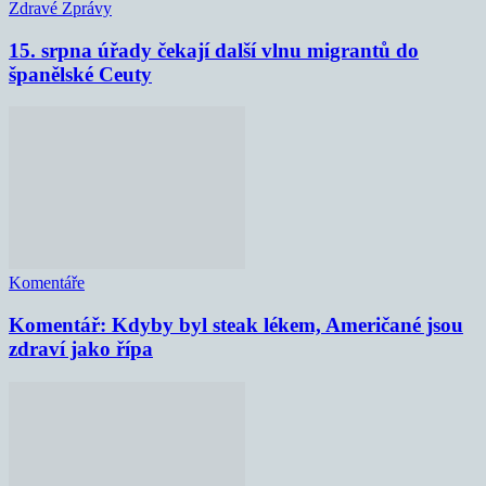
Zdravé Zprávy
15. srpna úřady čekají další vlnu migrantů do
španělské Ceuty
Komentáře
Komentář: Kdyby byl steak lékem, Američané jsou
zdraví jako řípa