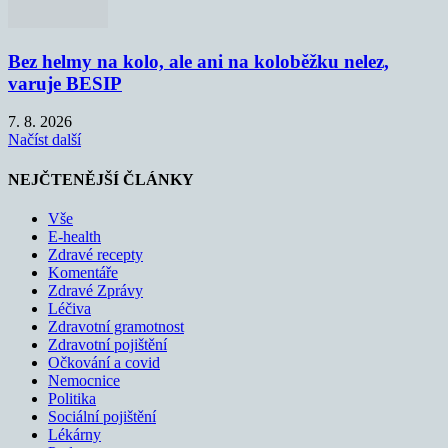
Bez helmy na kolo, ale ani na koloběžku nelez,
varuje BESIP
7. 8. 2026
Načíst další
NEJČTENĚJŠÍ ČLÁNKY
Vše
E-health
Zdravé recepty
Komentáře
Zdravé Zprávy
Léčiva
Zdravotní gramotnost
Zdravotní pojištění
Očkování a covid
Nemocnice
Politika
Sociální pojištění
Lékárny