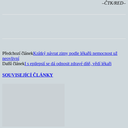
–ČTK/RED–
Předchozí článek
Krátký návrat zimy podle lékařů nemocnost už
neovlivní
Další článek
I s epilepsií se dá odnosit zdravé dítě, vědí lékaři
SOUVISEJÍCÍ ČLÁNKY