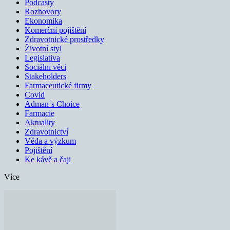
Podcasty
Rozhovory
Ekonomika
Komerční pojištění
Zdravotnické prostředky
Životní styl
Legislativa
Sociální věci
Stakeholders
Farmaceutické firmy
Covid
Adman´s Choice
Farmacie
Aktuality
Zdravotnictví
Věda a výzkum
Pojištění
Ke kávě a čaji
Více