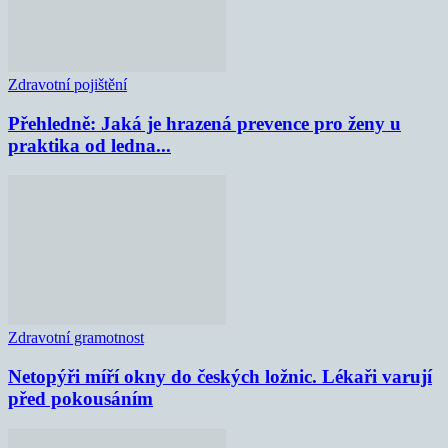
Zdravotní pojištění
Přehledně: Jaká je hrazená prevence pro ženy u
praktika od ledna...
Zdravotní gramotnost
Netopýři míří okny do českých ložnic. Lékaři varují
před pokousáním