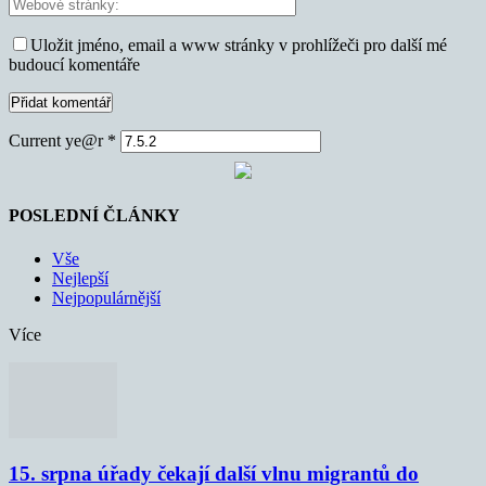
Uložit jméno, email a www stránky v prohlížeči pro další mé
budoucí komentáře
Current ye@r
*
POSLEDNÍ ČLÁNKY
Vše
Nejlepší
Nejpopulárnější
Více
15. srpna úřady čekají další vlnu migrantů do