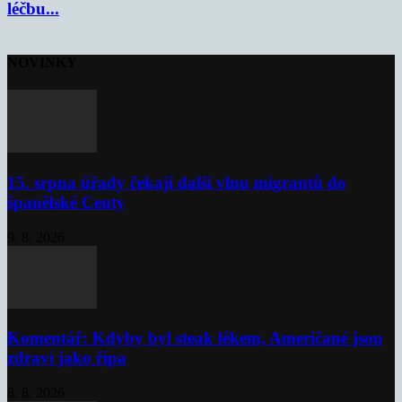
léčbu...
NOVINKY
15. srpna úřady čekají další vlnu migrantů do
španělské Ceuty
9. 8. 2026
Komentář: Kdyby byl steak lékem, Američané jsou
zdraví jako řípa
8. 8. 2026