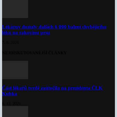
Lékárny dostaly dalších 6 000 balení chybějícího
léku na rakovinu prsu
7. 8. 2026
NEJDISKUTOVANĚJŠÍ ČLÁNKY
Část lékařů tvrdě zaútočila na prezidenta ČLK
Kubka
6. 12. 2021