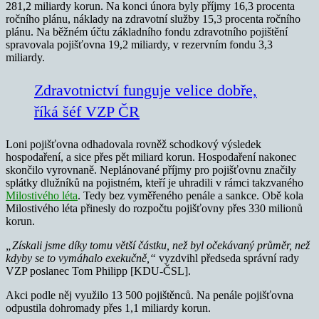
281,2 miliardy korun. Na konci února byly příjmy 16,3 procenta
ročního plánu, náklady na zdravotní služby 15,3 procenta ročního
plánu. Na běžném účtu základního fondu zdravotního pojištění
spravovala pojišťovna 19,2 miliardy, v rezervním fondu 3,3
miliardy.
Zdravotnictví funguje velice dobře,
říká šéf VZP ČR
Loni pojišťovna odhadovala rovněž schodkový výsledek
hospodaření, a sice přes pět miliard korun. Hospodaření nakonec
skončilo vyrovnaně. Neplánované příjmy pro pojišťovnu značily
splátky dlužníků na pojistném, kteří je uhradili v rámci takzvaného
Milostivého léta
. Tedy bez vyměřeného penále a sankce. Obě kola
Milostivého léta přinesly do rozpočtu pojišťovny přes 330 milionů
korun.
„Získali jsme díky tomu větší částku, než byl očekávaný průměr, než
kdyby se to vymáhalo exekučně,“
vyzdvihl předseda správní rady
VZP poslanec Tom Philipp [KDU-ČSL].
Akci podle něj využilo 13 500 pojištěnců. Na penále pojišťovna
odpustila dohromady přes 1,1 miliardy korun.