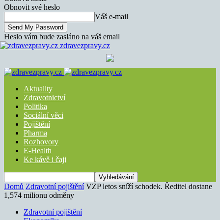
Obnovit své heslo
Váš e-mail
Heslo vám bude zasláno na váš email
zdravezpravy.cz
Aktuality
Zdravotnictví
Politika
Sociální věci
Pojištění
Pharma
Rozhovory
E-Health
Ke kávě i čaji
Domů
Zdravotní pojištění
VZP letos sníží schodek. Ředitel dostane
1,574 milionu odměny
Zdravotní pojištění