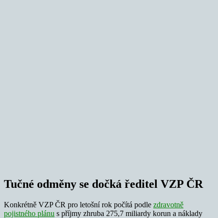
Tučné odměny se dočká ředitel VZP ČR
Konkrétně VZP ČR pro letošní rok počítá podle
zdravotně
pojistného plánu
s příjmy zhruba 275,7 miliardy korun a náklady