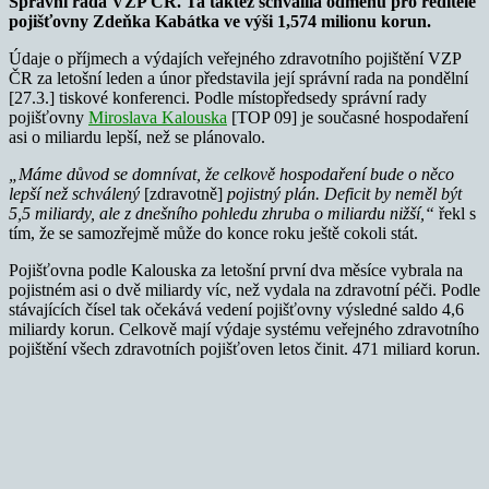
Správní rada VZP ČR. Ta taktéž schválila odměnu pro ředitele
pojišťovny Zdeňka Kabátka ve výši 1,574 milionu korun.
Údaje o příjmech a výdajích veřejného zdravotního pojištění VZP
ČR za letošní leden a únor představila její správní rada na pondělní
[27.3.] tiskové konferenci. Podle místopředsedy správní rady
pojišťovny
Miroslava Kalouska
[TOP 09] je současné hospodaření
asi o miliardu lepší, než se plánovalo.
„Máme důvod se domnívat, že celkově hospodaření bude o něco
lepší než schválený
[zdravotně]
pojistný plán. Deficit by neměl být
5,5 miliardy, ale z dnešního pohledu zhruba o miliardu nižší,“
řekl s
tím, že se samozřejmě může do konce roku ještě cokoli stát.
Pojišťovna podle Kalouska za letošní první dva měsíce vybrala na
pojistném asi o dvě miliardy víc, než vydala na zdravotní péči. Podle
stávajících čísel tak očekává vedení pojišťovny výsledné saldo 4,6
miliardy korun. Celkově mají výdaje systému veřejného zdravotního
pojištění všech zdravotních pojišťoven letos činit. 471 miliard korun.