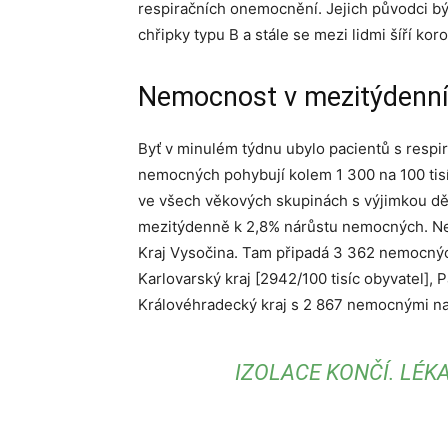
respiračních onemocnění. Jejich původci býv
chřipky typu B a stále se mezi lidmi šíří ko
Nemocnost v mezitýdenní
Byť v minulém týdnu ubylo pacientů s respir
nemocných pohybují kolem 1 300 na 100 tisí
ve všech věkových skupinách s výjimkou dětí
mezitýdenně k 2,8% nárůstu nemocných. Ne
Kraj Vysočina. Tam připadá 3 362 nemocných 
Karlovarský kraj [2942/100 tisíc obyvatel], P
Královéhradecký kraj s 2 867 nemocnými na 
IZOLACE KONČÍ. LÉK