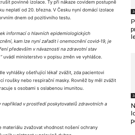
zrušit povinné izolace. Ty při nákaze covidem postupně
sku neplatí od 20. března. V Česku nyní domácí izolace
Z
rvním dnem od pozitivního testu.
P
p
tek informací o hlavních epidemiologických
l
nění, kam lze nyní zařadit i onemocnění covid‑19, je
íření především v návaznosti na zdravotní stav
“
uvádí ministerstvo v popisu změn ve vyhlášce.
 vyhlášky ošetřující lékař zvážit, zda pacientovi
cí roušky nebo respirační masky. Rovněž by měl zvážit
racuje s osobami s oslabenou imunitou.
Z
zy například v prostředí poskytovatelů zdravotních a
N
l
p
le materiálu zvažovat vhodnost nošení ochrany