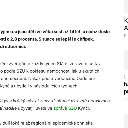
K
A
jimkou jsou děti ve věku šest až 14 let, u nichž došlo
8.
 o 2,8 procenta. Situace se lepší i u chřipek.
dí odborníci.
ění zveřejňuje každý týden Státní zdravotní ústav
lo podle SZÚ k poklesu nemocnosti jak u akutních
L
ých onemocnění. Nákaz podle vedoucího Oddělení
b
ynčla ubyde i v následujících týdnech.
p
7.
ýkyv a krátký návrat zimy už situaci výrazně neovlivní a
 nadále ubývat,“
uvádí ve
zprávě SZÚ
Kynčl.
idují lokální až regionální epidemická ohniska