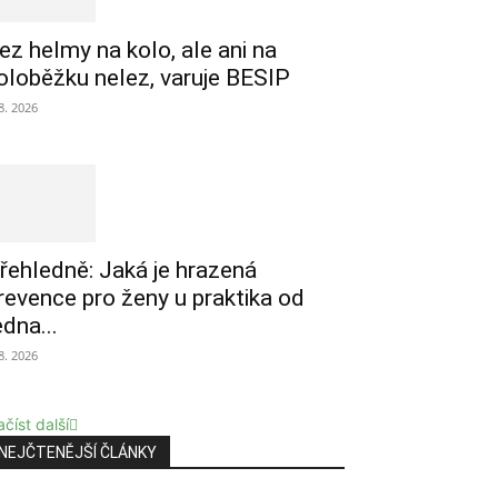
ez helmy na kolo, ale ani na
oloběžku nelez, varuje BESIP
 8. 2026
řehledně: Jaká je hrazená
revence pro ženy u praktika od
edna...
 8. 2026
číst další
NEJČTENĚJŠÍ ČLÁNKY