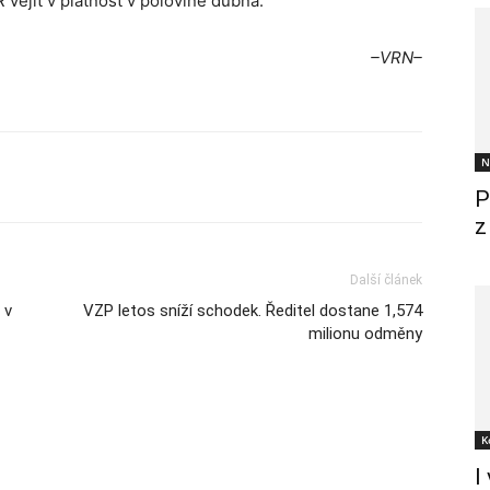
vejít v platnost v polovině dubna.
–VRN–
N
P
z
Další článek
 v
VZP letos sníží schodek. Ředitel dostane 1,574
milionu odměny
K
I