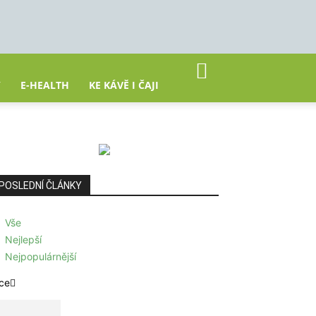
Y
E-HEALTH
KE KÁVĚ I ČAJI
POSLEDNÍ ČLÁNKY
Vše
Nejlepší
Nejpopulárnější
ce