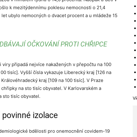
došlo k mezitýdennímu poklesu nemocnosti o 21,4
ti let ubylo nemocných o dvacet procent a u mládeže 15
EDBÁVAJÍ OČKOVÁNÍ PROTI CHŘIPCE
 viry připadá nejvíce nakažených v přepočtu na 100
00 tisíc]. Vyšší čísla vykazuje Liberecký kraj [126 na
 a Královéhradecký kraj [109 na 100 tisíc]. V Praze
chřipky na sto tisíc obyvatel. V Karlovarském a
sto tisíc obyvatel.
Ví
 povinné izolace
demiologické bdělosti pro onemocnění covidem-19