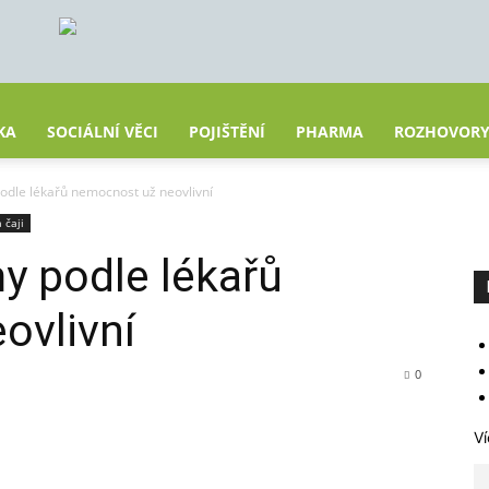
KA
SOCIÁLNÍ VĚCI
POJIŠTĚNÍ
PHARMA
ROZHOVOR
podle lékařů nemocnost už neovlivní
 čaji
my podle lékařů
ovlivní
0
Ví