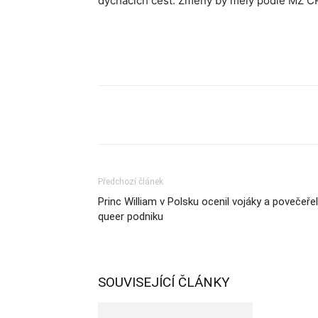
dýchacích cest. Změny by měly podle MZ ČR 
Sdílet
Předchozí článek
Princ William v Polsku ocenil vojáky a povečeřel
queer podniku
SOUVISEJÍCÍ ČLÁNKY