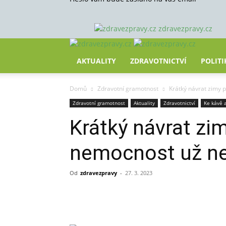
zdravezpravy.cz
AKTUALITY
ZDRAVOTNICTVÍ
POLITI
Domů
Zdravotní gramotnost
Krátký návrat zimy 
Zdravotní gramotnost
Aktuality
Zdravotnictví
Ke kávě a
Krátký návrat zi
nemocnost už ne
Od
zdravezpravy
-
27. 3. 2023
Sdílet