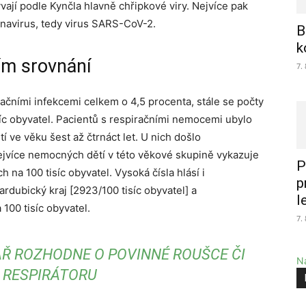
ají podle Kynčla hlavně chřipkové viry. Nejvíce pak
ronavirus, tedy virus SARS-CoV-2.
B
k
m srovnání
7.
ačními infekcemi celkem o 4,5 procenta, stále se počty
c obyvatel. Pacientů s respiračními nemocemi ubylo
 ve věku šest až čtrnáct let. U nich došlo
jvíce nemocných dětí v této věkové skupině vykazuje
P
na 100 tisíc obyvatel. Vysoká čísla hlásí i
p
ardubický kraj [2923/100 tisíc obyvatel] a
l
100 tisíc obyvatel.
7.
AŘ ROZHODNE O POVINNÉ ROUŠCE ČI
Na
RESPIRÁTORU