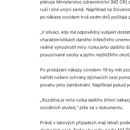
plánuje Ministerstvo zdravotnictví [MZ ČR] 
ruší i jiné unijní země. Například na Sloven
po nákaze covidem trvá sedm dnů počítaje p
„
V situaci, kdy má odpovědný subjekt dosta
charakteristikách daného infekčního onemoc
reálné vyhodnotit míru rizika jeho dalšího š
posuzované osoby a jejího nejbližšího okolí,
Po prokázání nákazy covidem-19 by měl podle
nařídit nošení ochrany dýchacích cest pomo
povahu jeho zaměstnání. Například pokud p
„Rozdílná je míra rizika dalšího šíření náka
sociálních služeb,“
píše se v dokumentu.
Právě v takových případech mají lékaři pod