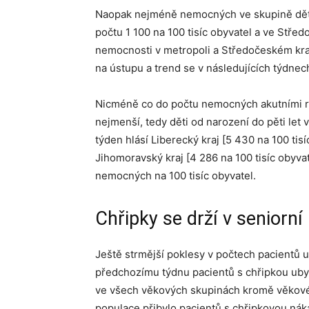
Naopak nejméně nemocných ve skupině dětí š
počtu 1 100 na 100 tisíc obyvatel a ve Střed
nemocnosti v metropoli a Středočeském kraj
na ústupu a trend se v následujících týdnech
Nicméně co do počtu nemocných akutními res
nejmenší, tedy děti od narození do pěti let
týden hlásí Liberecký kraj [5 430 na 100 tisí
Jihomoravský kraj [4 286 na 100 tisíc obyva
nemocných na 100 tisíc obyvatel.
Chřipky se drží v seniorní
Ještě strmější poklesy v počtech pacientů 
předchozímu týdnu pacientů s chřipkou ubyl
ve všech věkových skupinách kromě věkové ka
populace přibylo pacientů s chřipkovou nák