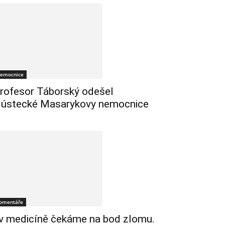
emocnice
rofesor Táborský odešel
 ústecké Masarykovy nemocnice
omentáře
 v medicíně čekáme na bod zlomu.