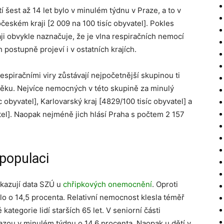
est až 14 let bylo v minulém týdnu v Praze, a to v
očeském kraji [2 009 na 100 tisíc obyvatel]. Pokles
i obvykle naznačuje, že je vlna respiračních nemocí
 postupně projeví i v ostatních krajích.
piračními viry zůstávají nejpočetnější skupinou ti
 věku. Nejvíce nemocných v této skupině za minulý
c obyvatel], Karlovarský kraj [4829/100 tisíc obyvatel] a
tel]. Naopak nejméně jich hlásí Praha s počtem 2 157
 populaci
ukazují data SZÚ u
chřipkových onemocnění
. Oproti
o o 14,5 procenta. Relativní nemocnost klesla téměř
tegorie lidí starších 65 let. V seniorní části
azou v minulém týdnu o 14,6 procenta. Naopak u dětí v