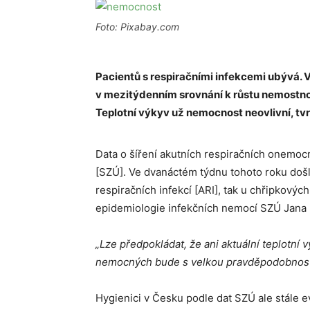
Foto: Pixabay.com
Pacientů s respiračními infekcemi ubývá. Vý
v mezitýdenním srovnání k růstu nemostnosti
Teplotní výkyv už nemocnost neovlivní, tvr
Data o šíření akutních respiračních onemocn
[SZÚ]. Ve dvanáctém týdnu tohoto roku doš
respiračních infekcí [ARI], tak u chřipkov
epidemiologie infekčních nemocí SZÚ Jana K
„Lze předpokládat, že ani aktuální teplotní v
nemocných bude s velkou pravděpodobností
Hygienici v Česku podle dat SZÚ ale stále ev