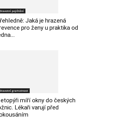
dravotní pojištění
řehledně: Jaká je hrazená
revence pro ženy u praktika od
edna...
dravotní gramotnost
etopýři míří okny do českých
ožnic. Lékaři varují před
okousáním