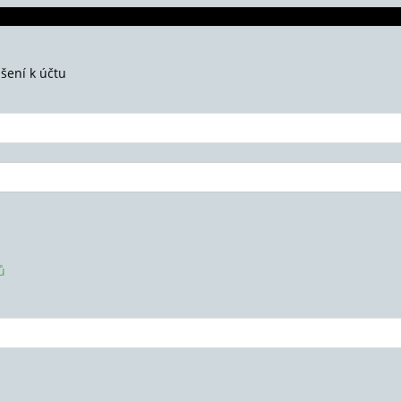
ášení k účtu
ů