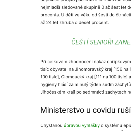
nejmladší sledované skupině 0 až šest let 
procenta. U dětí ve věku od šesti do čtrnác
až 24 let zhruba o deset procent.
ČEŠTÍ SENIOŘI ZAN
Při celkovém zhodnocení nákaz chřipkovými
tisíc obyvatel na Jihomoravský kraj [156 na 1
100 tisíc], Olomoucký kraj [111 na 100 tisíc]
hygieny hlásí za minulý týden sedm záchytů 
Jihočeském kraji po sedmnácti záchytech na 
Ministerstvo u covidu ruší
Chystanou
úpravou vyhlášky
o systému epi