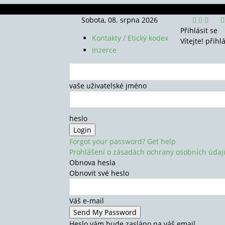
Sobota, 08. srpna 2026
Přihlásit se
Kontakty / Etický kodex
Vítejte! přihl
Inzerce
vaše uživatelské jméno
heslo
Forgot your password? Get help
Prohlášení o zásadách ochrany osobních údaj
Obnova hesla
Obnovit své heslo
Váš e-mail
Heslo vám bude zasláno na váš email