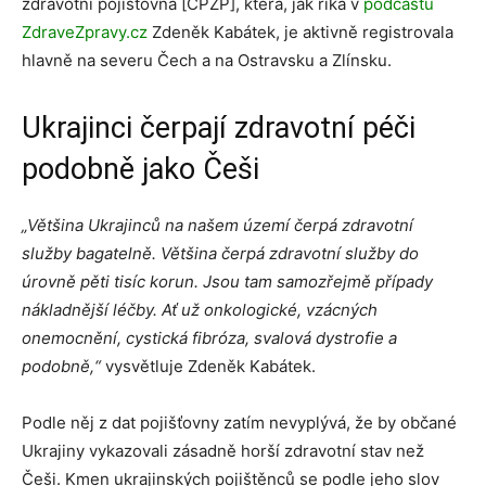
zdravotní pojišťovna [ČPZP], která, jak říká v
podcastu
ZdraveZpravy.cz
Zdeněk Kabátek, je aktivně registrovala
hlavně na severu Čech a na Ostravsku a Zlínsku.
Ukrajinci čerpají zdravotní péči
podobně jako Češi
„Většina Ukrajinců na našem území čerpá zdravotní
služby bagatelně. Většina čerpá zdravotní služby do
úrovně pěti tisíc korun. Jsou tam samozřejmě případy
nákladnější léčby. Ať už onkologické, vzácných
onemocnění, cystická fibróza, svalová dystrofie a
podobně,“
vysvětluje Zdeněk Kabátek.
Podle něj z dat pojišťovny zatím nevyplývá, že by občané
Ukrajiny vykazovali zásadně horší zdravotní stav než
Češi. Kmen ukrajinských pojištěnců se podle jeho slov