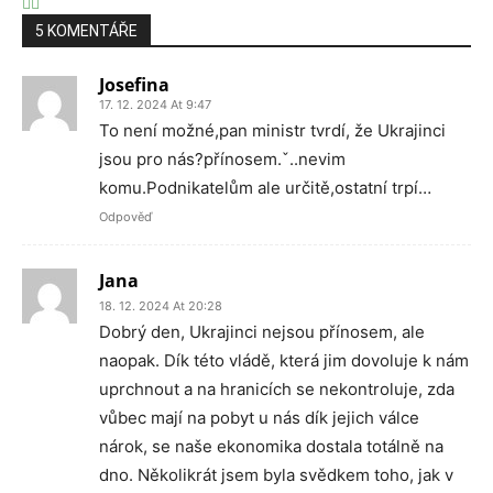
5 KOMENTÁŘE
Josefina
17. 12. 2024 At 9:47
To není možné,pan ministr tvrdí, že Ukrajinci
jsou pro nás?přínosem.ˇ..nevim
komu.Podnikatelům ale určitě,ostatní trpí…
Odpověď
Jana
18. 12. 2024 At 20:28
Dobrý den, Ukrajinci nejsou přínosem, ale
naopak. Dík této vládě, která jim dovoluje k nám
uprchnout a na hranicích se nekontroluje, zda
vůbec mají na pobyt u nás dík jejich válce
nárok, se naše ekonomika dostala totálně na
dno. Několikrát jsem byla svědkem toho, jak v