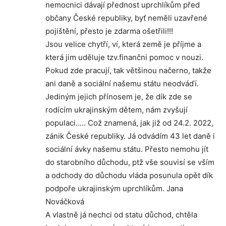
nemocnici dávají přednost uprchlíkům před
občany České republiky, byť neměli uzavřené
pojištění, přesto je zdarma ošetřili!!!
Jsou velice chytří, ví, která země je příjme a
která jim uděluje tzv.finančni pomoc v nouzi.
Pokud zde pracují, tak většinou načerno, takže
ani daně a sociální našemu státu neodváďí.
Jediným jejich přínosem je, že dík zde se
rodícím ukrajinským dětem, nám zvyšují
populaci….. Což znamená, jak již od 24.2. 2022,
zánik České republiky. Já odvádím 43 let daně i
sociální ávky našemu státu. Přesto nemohu jít
do starobního důchodu, ptž vše souvisí se vším
a odchody do důchodu vláda posunula opět dík
podpoře ukrajinským uprchlíkům. Jana
Nováčková
A vlastně já nechci od statu důchod, chtěla