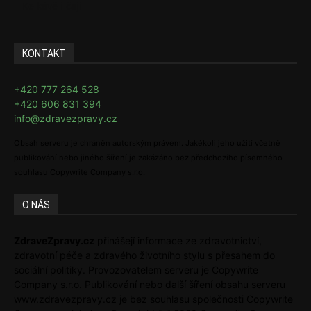
Ke kávě i čaji
KONTAKT
+420 777 264 528
+420 606 831 394
info@zdravezpravy.cz
Obsah serveru je chráněn autorským právem. Jakékoli jeho užití včetně
publikování nebo jiného šíření je zakázáno bez předchozího písemného
souhlasu Copywrite Company s.r.o.
O NÁS
ZdraveZpravy.cz
přinášejí informace ze zdravotnictví,
zdravotní péče a zdravého životního stylu s přesahem do
sociální politiky. Provozovatelem serveru je Copywrite
Company s.r.o. Publikování nebo další šíření obsahu serveru
www.zdravezpravy.cz je bez souhlasu společnosti Copywrite