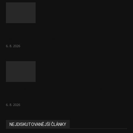
Netopýři míří okny do českých ložnic. Lékaři
varují před pokousáním
6. 8. 2026
V korupční kauze z roku 2018 ve FN Bulovka
padly další...
6. 8. 2026
NEJDISKUTOVANĚJŠÍ ČLÁNKY