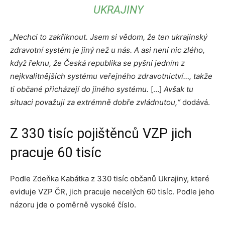
UKRAJINY
„Nechci to zakřiknout. Jsem si vědom, že ten ukrajinský
zdravotní systém je jiný než u nás. A asi není nic zlého,
když řeknu, že Česká republika se pyšní jedním z
nejkvalitnějších systému veřejného zdravotnictví…, takže
ti občané přicházejí do jiného systému.
[…]
Avšak tu
situaci považuji za extrémně dobře zvládnutou,“
dodává.
Z 330 tisíc pojištěnců VZP jich
pracuje 60 tisíc
Podle Zdeňka Kabátka z 330 tisíc občanů Ukrajiny, které
eviduje VZP ČR, jich pracuje necelých 60 tisíc. Podle jeho
názoru jde o poměrně vysoké číslo.