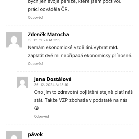
bych jen svoje peníze, které jsem poctivou
práci odváděla ČR.
Odpověď
Zdeněk Matocha
19. 12. 2024 At 3:59
Nemám ekonomické vzdělání.Vybrat mld.
zaplatit dvě mi nepřipadá ekonomicky přínosné.
Odpověď
Jana Dostálová
26. 12. 2024 At 18:19
Ono jim to zdravotní pojištění stejně platí náš
stát. Takže VZP zbohatla v podstatě na nás
🤮
Odpověď
pávek