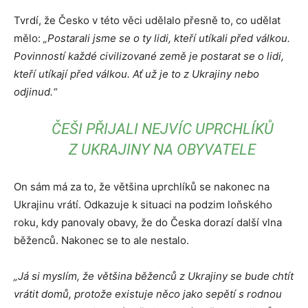
Tvrdí, že Česko v této věci udělalo přesně to, co udělat
mělo:
„Postarali jsme se o ty lidi, kteří utíkali před válkou.
Povinností každé civilizované země je postarat se o lidi,
kteří utíkají před válkou. Ať už je to z Ukrajiny nebo
odjinud.“
ČEŠI PŘIJALI NEJVÍC UPRCHLÍKŮ
Z UKRAJINY NA OBYVATELE
On sám má za to, že většina uprchlíků se nakonec na
Ukrajinu vrátí. Odkazuje k situaci na podzim loňského
roku, kdy panovaly obavy, že do Česka dorazí další vlna
běženců. Nakonec se to ale nestalo.
„Já si myslím, že většina běženců z Ukrajiny se bude chtít
vrátit domů, protože existuje něco jako sepětí s rodnou