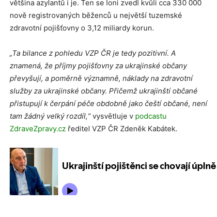
většina azylantů i je. Ten se loni zvedl kvůli cca 330 000
nově registrovaných běženců u největší tuzemské
zdravotní pojišťovny o 3,12 miliardy korun.
„Ta bilance z pohledu VZP ČR je tedy pozitivní. A
znamená, že příjmy pojišťovny za ukrajinské občany
převyšují, a poměrně významně, náklady na zdravotní
služby za ukrajinské občany. Přičemž ukrajinští občané
přistupují k čerpání péče obdobně jako čeští občané, není
tam žádný velký rozdíl,“
vysvětluje v
podcastu
ZdraveZpravy.cz
ředitel VZP ČR Zdeněk Kabátek.