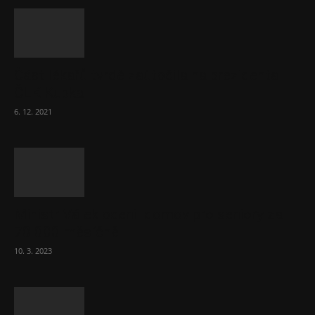
Část lékařů tvrdě zaútočila na prezidenta
ČLK Kubka
6. 12. 2021
Ministr Válek ocenil domov pro seniory za
70 000 měsíčně
10. 3. 2023