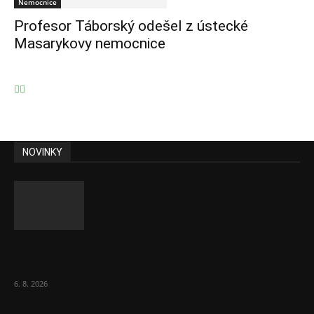
Nemocnice
Profesor Táborský odešel z ústecké
Masarykovy nemocnice
NOVINKY
Ceny akcií Eli Lilly rostou, ale ceny akcií
Novo Nordisku klesají
6. 8. 2026