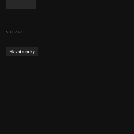
To, co se stalo ve stomatologii, je šílená
ostuda, říká Milan...
5. 12. 2022
Hlavní rubriky
Aktuality
Zdravotnictví
Politika
Sociální věci
Pojištění
Pharma
Rozhovory
E-Health