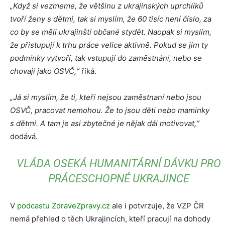
„Když si vezmeme, že většinu z ukrajinských uprchlíků
tvoří ženy s dětmi, tak si myslím, že 60 tisíc není číslo, za
co by se měli ukrajinští občané stydět. Naopak si myslím,
že přistupují k trhu práce velice aktivně. Pokud se jim ty
podmínky vytvoří, tak vstupují do zaměstnání, nebo se
chovají jako OSVČ,“
říká.
„Já si myslím, že ti, kteří nejsou zaměstnaní nebo jsou
OSVČ, pracovat nemohou. Že to jsou děti nebo maminky
s dětmi. A tam je asi zbytečné je nějak dál motivovat,“
dodává.
VLÁDA OSEKÁ HUMANITÁRNÍ DÁVKU PRO
PRÁCESCHOPNÉ UKRAJINCE
V
podcastu ZdraveZpravy.cz
ale i potvrzuje, že VZP ČR
nemá přehled o těch Ukrajincích, kteří pracují na dohody