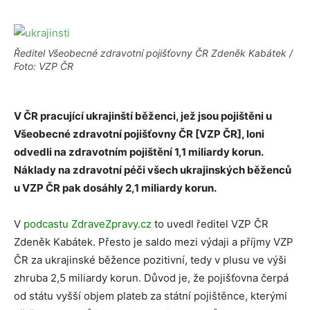
Ředitel Všeobecné zdravotní pojišťovny ČR Zdeněk Kabátek /
Foto: VZP ČR
V ČR pracující ukrajinští běženci, jež jsou pojištěni u
Všeobecné zdravotní pojišťovny ČR [VZP ČR], loni
odvedli na zdravotním pojištění 1,1 miliardy korun.
Náklady na zdravotní péči všech ukrajinských běženců
u VZP ČR pak dosáhly 2,1 miliardy korun.
V
podcastu ZdraveZpravy.cz
to uvedl ředitel VZP ČR
Zdeněk Kabátek. Přesto je saldo mezi výdaji a příjmy VZP
ČR za ukrajinské běžence pozitivní, tedy v plusu ve výši
zhruba 2,5 miliardy korun. Důvod je, že pojišťovna čerpá
od státu vyšší objem plateb za státní pojištěnce, kterými