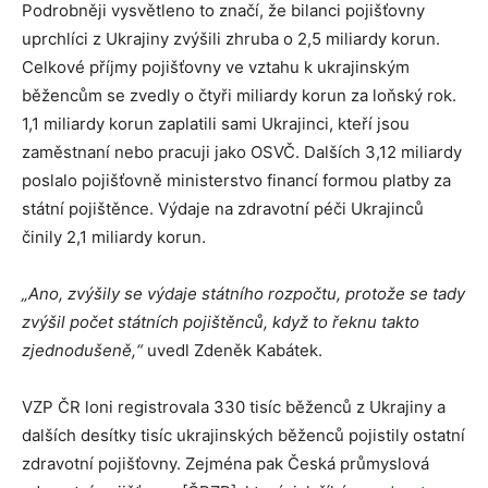
Podrobněji vysvětleno to značí, že bilanci pojišťovny
uprchlíci z Ukrajiny zvýšili zhruba o 2,5 miliardy korun.
Celkové příjmy pojišťovny ve vztahu k ukrajinským
běžencům se zvedly o čtyři miliardy korun za loňský rok.
1,1 miliardy korun zaplatili sami Ukrajinci, kteří jsou
zaměstnaní nebo pracuji jako OSVČ. Dalších 3,12 miliardy
poslalo pojišťovně ministerstvo financí formou platby za
státní pojištěnce. Výdaje na zdravotní péči Ukrajinců
činily 2,1 miliardy korun.
„Ano, zvýšily se výdaje státního rozpočtu, protože se tady
zvýšil počet státních pojištěnců, když to řeknu takto
zjednodušeně,“
uvedl Zdeněk Kabátek.
VZP ČR loni registrovala 330 tisíc běženců z Ukrajiny a
dalších desítky tisíc ukrajinských běženců pojistily ostatní
zdravotní pojišťovny. Zejména pak Česká průmyslová