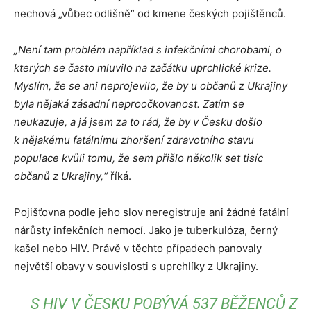
nechová „vůbec odlišně“ od kmene českých pojištěnců.
„Není tam problém například s infekčními chorobami, o
kterých se často mluvilo na začátku uprchlické krize.
Myslím, že se ani neprojevilo, že by u občanů z Ukrajiny
byla nějaká zásadní neproočkovanost. Zatím se
neukazuje, a já jsem za to rád, že by v Česku došlo
k nějakému fatálnímu zhoršení zdravotního stavu
populace kvůli tomu, že sem přišlo několik set tisíc
občanů z Ukrajiny,“
říká.
Pojišťovna podle jeho slov neregistruje ani žádné fatální
nárůsty infekčních nemocí. Jako je tuberkulóza, černý
kašel nebo HIV. Právě v těchto případech panovaly
největší obavy v souvislosti s uprchlíky z Ukrajiny.
S HIV V ČESKU POBÝVÁ 537 BĚŽENCŮ Z