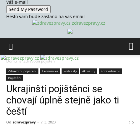
Váš e-mail
Heslo vám bude zasláno na váš email
zdravezpravy.cz
Domů
Zdravotní pojištění
Zdravotní pojištění
Ekonomika
Podcasty
Aktuality
Zdravotnictví
Pojištění
Ukrajinští pojištěnci se
chovají úplně stejně jako ti
čeští
Od
zdravezpravy
-
7. 3. 2023
5