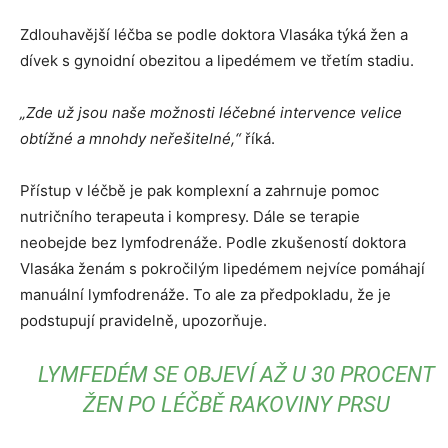
Zdlouhavější léčba se podle doktora Vlasáka týká žen a
dívek s gynoidní obezitou a lipedémem ve třetím stadiu.
„Zde už jsou naše možnosti léčebné intervence velice
obtížné a mnohdy neřešitelné,“
říká.
Přístup v léčbě je pak komplexní a zahrnuje pomoc
nutričního terapeuta i kompresy. Dále se terapie
neobejde bez lymfodrenáže. Podle zkušeností doktora
Vlasáka ženám s pokročilým lipedémem nejvíce pomáhají
manuální lymfodrenáže. To ale za předpokladu, že je
podstupují pravidelně, upozorňuje.
LYMFEDÉM SE OBJEVÍ AŽ U 30 PROCENT
ŽEN PO LÉČBĚ RAKOVINY PRSU