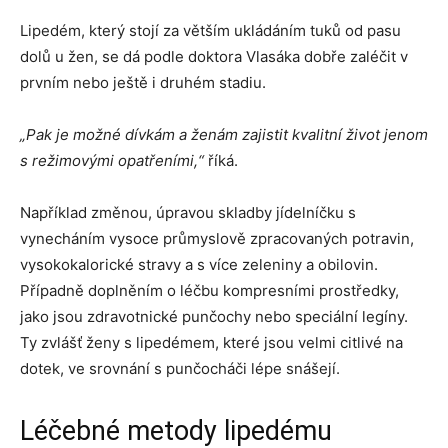
Lipedém, který stojí za větším ukládáním tuků od pasu
dolů u žen, se dá podle doktora Vlasáka dobře zaléčit v
prvním nebo ještě i druhém stadiu.
„Pak je možné dívkám a ženám zajistit kvalitní život jenom
s režimovými opatřeními,“
říká.
Například změnou, úpravou skladby jídelníčku s
vynecháním vysoce průmyslově zpracovaných potravin,
vysokokalorické stravy a s více zeleniny a obilovin.
Případně doplněním o léčbu kompresními prostředky,
jako jsou zdravotnické punčochy nebo speciální legíny.
Ty zvlášť ženy s lipedémem, které jsou velmi citlivé na
dotek, ve srovnání s punčocháči lépe snášejí.
Léčebné metody lipedému