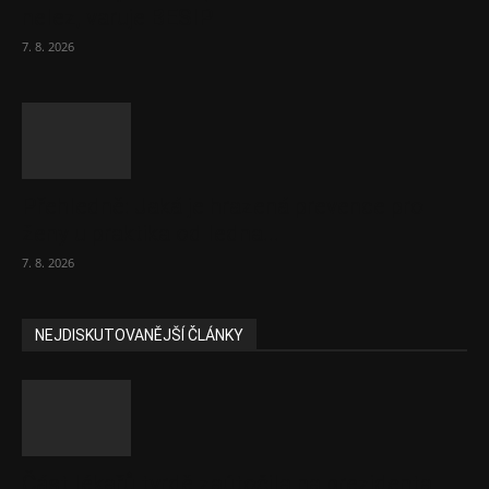
nelez, varuje BESIP
7. 8. 2026
Přehledně: Jaká je hrazená prevence pro
ženy u praktika od ledna...
7. 8. 2026
NEJDISKUTOVANĚJŠÍ ČLÁNKY
Část lékařů tvrdě zaútočila na prezidenta