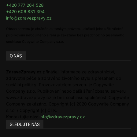
+420 777 264 528
+420 606 831 394
info@zdravezpravy.cz
Obsah serveru je chráněn autorským právem. Jakékoli jeho užití včetně
publikování nebo jiného šíření je zakázáno bez předchozího písemného
souhlasu Copywrite Company s.r.o.
O NÁS
ZdraveZpravy.cz
přinášejí informace ze zdravotnictví,
zdravotní péče a zdravého životního stylu s přesahem do
sociální politiky. Provozovatelem serveru je Copywrite
Company s.r.o. Publikování nebo další šíření obsahu serveru
www.zdravezpravy.cz je bez souhlasu společnosti Copywrite
Company zakázáno. Copyright [c] 2020 Copywrite Company
s.r.o. / Copyright [c] ČTK.
Kontaktujte nás:
info@zdravezpravy.cz
SLEDUJTE NÁS