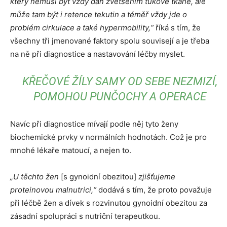
který nemusí být vždy dán zvětšením tukové tkáně, ale
může tam být i retence tekutin a téměř vždy jde o
problém cirkulace a také hypermobility,“
říká s tím, že
všechny tři jmenované faktory spolu souvisejí a je třeba
na ně při diagnostice a nastavování léčby myslet.
KŘEČOVÉ ŽÍLY SAMY OD SEBE NEZMIZÍ,
POMOHOU PUNČOCHY A OPERACE
Navíc při diagnostice mívají podle něj tyto ženy
biochemické prvky v normálních hodnotách. Což je pro
mnohé lékaře matoucí, a nejen to.
„U těchto žen
[s gynoidní obezitou]
zjišťujeme
proteinovou malnutrici,“
dodává s tím, že proto považuje
při léčbě žen a dívek s rozvinutou gynoidní obezitou za
zásadní spolupráci s nutriční terapeutkou.