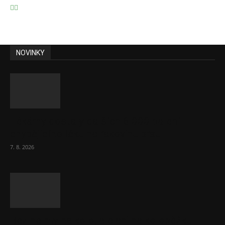
NOVINKY
Lékárny dostaly dalších 6 000 balení
chybějícího léku na rakovinu prsu
7. 8. 2026
Bez helmy na kolo, ale ani na koloběžku