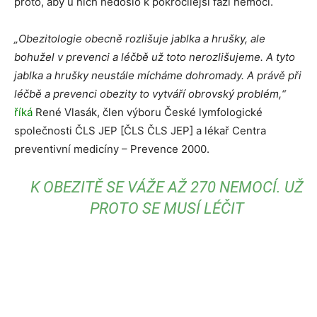
proto, aby u nich nedošlo k pokročilejší fázi nemoci.
„Obezitologie obecně rozlišuje jablka a hrušky, ale
bohužel v prevenci a léčbě už toto nerozlišujeme. A tyto
jablka a hrušky neustále mícháme dohromady. A právě při
léčbě a prevenci obezity to vytváří obrovský problém,“
říká
René Vlasák, člen výboru České lymfologické
společnosti ČLS JEP [ČLS ČLS JEP] a lékař Centra
preventivní medicíny – Prevence 2000.
K OBEZITĚ SE VÁŽE AŽ 270 NEMOCÍ. UŽ
PROTO SE MUSÍ LÉČIT