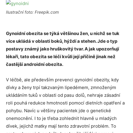
Ilustrační foto: Freepik.com
Gynoidní obezita se týká většinou žen, u nichž se tuk
více ukládá v oblasti boků, hýždí a stehen. Jde o typ
postavy známý jako hruškovitý tvar. A jak upozorňují
lékaři, tato obezita se léčí kvůli její příčině jinak než
častější androidní obezita.
V léčbě, ale především prevenci gynoidní obezity, kdy
dívky a ženy trpí takzvaným lipedémem, zmnoženým
ukládáním tuků v oblasti od pasu dolů, nehraje zásadní
roli pouhá redukce hmotnosti pomocí dietních opatření a
pohybu. Navíc u většiny pacientek jde o genetické
onemocnění. I to je třeba zohlednit hlavně u mladých
dívek, jejichž matky mají tento zdravotní problém. To