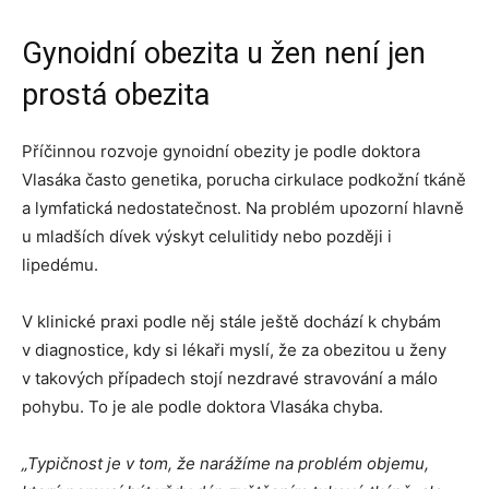
Gynoidní obezita u žen není jen
prostá obezita
Příčinnou rozvoje gynoidní obezity je podle doktora
Vlasáka často genetika, porucha cirkulace podkožní tkáně
a lymfatická nedostatečnost. Na problém upozorní hlavně
u mladších dívek výskyt celulitidy nebo později i
lipedému.
V klinické praxi podle něj stále ještě dochází k chybám
v diagnostice, kdy si lékaři myslí, že za obezitou u ženy
v takových případech stojí nezdravé stravování a málo
pohybu. To je ale podle doktora Vlasáka chyba.
„Typičnost je v tom, že narážíme na problém objemu,