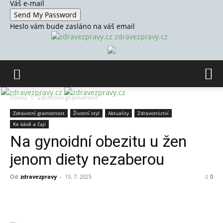
Váš e-mail
Heslo vám bude zasláno na váš email
zdravezpravy.cz
Domů
Zdravotní gramotnost
Zdravotní gramotnost
Životní styl
Aktuality
Zdravotnictví
Ke kávě a čaji
Na gynoidní obezitu u žen
jenom diety nezaberou
Od
zdravezpravy
-
15. 7. 2025
0