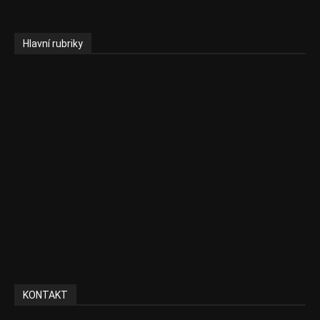
Hlavní rubriky
Aktuality
Zdravotnictví
Politika
Sociální věci
Pojištění
Pharma
Rozhovory
E-Health
Ke kávě i čaji
KONTAKT