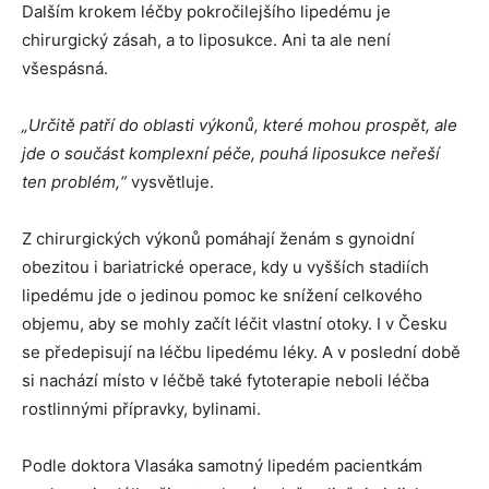
Dalším krokem léčby pokročilejšího lipedému je
chirurgický zásah, a to liposukce. Ani ta ale není
všespásná.
„Určitě patří do oblasti výkonů, které mohou prospět, ale
jde o součást komplexní péče, pouhá liposukce neřeší
ten problém,“
vysvětluje.
Z chirurgických výkonů pomáhají ženám s gynoidní
obezitou i bariatrické operace, kdy u vyšších stadiích
lipedému jde o jedinou pomoc ke snížení celkového
objemu, aby se mohly začít léčit vlastní otoky. I v Česku
se předepisují na léčbu lipedému léky. A v poslední době
si nachází místo v léčbě také fytoterapie neboli léčba
rostlinnými přípravky, bylinami.
Podle doktora Vlasáka samotný lipedém pacientkám