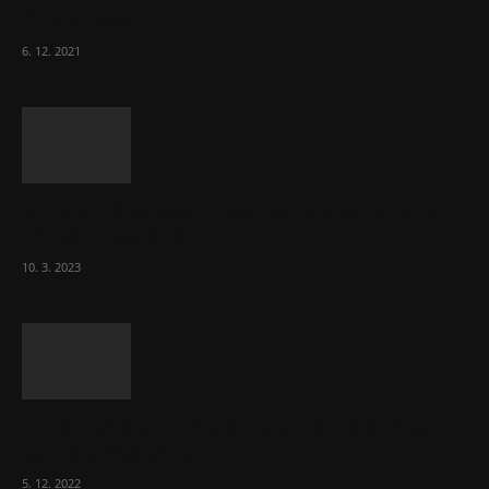
ČLK Kubka
6. 12. 2021
Ministr Válek ocenil domov pro seniory za
70 000 měsíčně
10. 3. 2023
To, co se stalo ve stomatologii, je šílená
ostuda, říká Milan...
5. 12. 2022