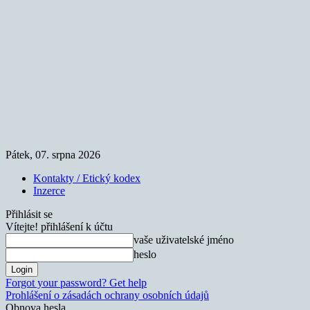
Pátek, 07. srpna 2026
Kontakty / Etický kodex
Inzerce
Přihlásit se
Vítejte! přihlášení k účtu
vaše uživatelské jméno
heslo
Forgot your password? Get help
Prohlášení o zásadách ochrany osobních údajů
Obnova hesla