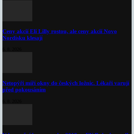
Ceny akcií Eli Lilly rostou, ale ceny akcií Novo
Nordisku klesají
6. 8. 2026
Netopýři míří okny do českých ložnic. Lékaři varují
před pokousáním
6. 8. 2026