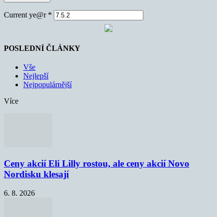
Current ye@r
*
POSLEDNÍ ČLÁNKY
Vše
Nejlepší
Nejpopulárnější
Více
Ceny akcií Eli Lilly rostou, ale ceny akcií Novo
Nordisku klesají
6. 8. 2026