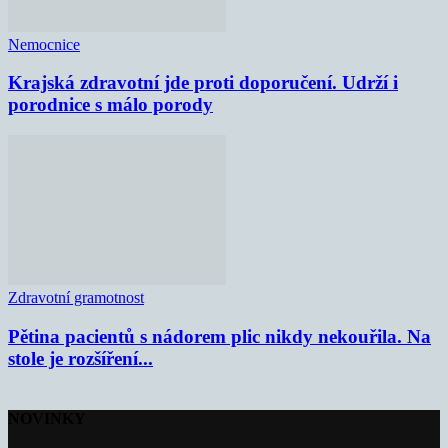
Nemocnice
Krajská zdravotní jde proti doporučení. Udrží i
porodnice s málo porody
Zdravotní gramotnost
Pětina pacientů s nádorem plic nikdy nekouřila. Na
stole je rozšíření...
NOVINKY