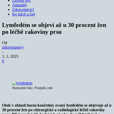
Životní styl
Aktuality
Zdravotnictví
Ke kávě a čaji
Lymfedém se objeví až u 30 procent žen
po léčbě rakoviny prsu
Od
zdravezpravy
-
3. 3. 2025
0
Ilustrační foto: Freepik.com
Otok v oblasti horní končetiny zvaný lymfedém se objevuje až u
30 procent žen po chirurgické a radiologické léčbě rakoviny