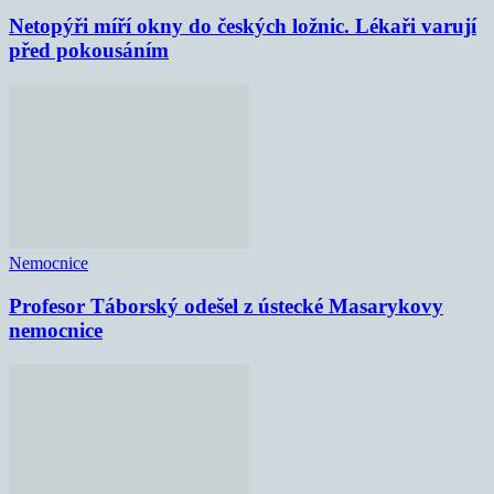
Netopýři míří okny do českých ložnic. Lékaři varují
před pokousáním
Nemocnice
Profesor Táborský odešel z ústecké Masarykovy
nemocnice