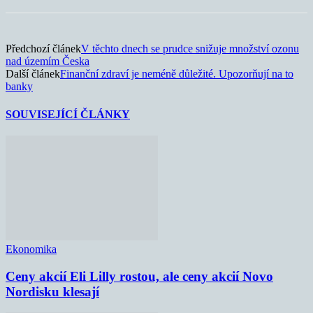
Předchozí článek
V těchto dnech se prudce snižuje množství ozonu
nad územím Česka
Další článek
Finanční zdraví je neméně důležité. Upozorňují na to
banky
SOUVISEJÍCÍ ČLÁNKY
Ekonomika
Ceny akcií Eli Lilly rostou, ale ceny akcií Novo
Nordisku klesají