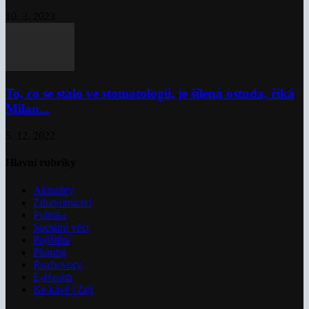
10. 3. 2023
To, co se stalo ve stomatologii, je šílená ostuda, říká
Milan...
5. 12. 2022
Hlavní rubriky
Aktuality
Zdravotnictví
Politika
Sociální věci
Pojištění
Pharma
Rozhovory
E-Health
Ke kávě i čaji