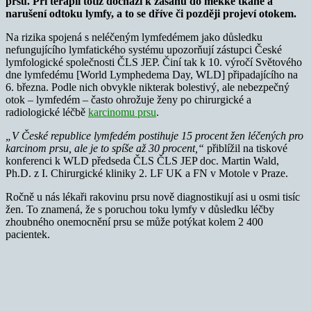
prsu. Při terapii totiž dochází k zásahu do měkké tkáně a
narušení odtoku lymfy, a to se dříve či později projeví otokem.
Na rizika spojená s neléčeným lymfedémem jako důsledku
nefungujícího lymfatického systému upozorňují zástupci České
lymfologické společnosti ČLS JEP. Činí tak k 10. výročí Světového
dne lymfedému [World Lymphedema Day, WLD] připadajícího na
6. března. Podle nich obvykle nikterak bolestivý, ale nebezpečný
otok – lymfedém – často ohrožuje ženy po chirurgické a
radiologické léčbě
karcinomu prsu
.
„V České republice lymfedém postihuje 15 procent žen léčených pro
karcinom prsu, ale je to spíše až 30 procent,“
přiblížil na tiskové
konferenci k WLD předseda ČLS ČLS JEP doc. Martin Wald,
Ph.D. z I. Chirurgické kliniky 2. LF UK a FN v Motole v Praze.
Ročně u nás lékaři rakovinu prsu nově diagnostikují asi u osmi tisíc
žen. To znamená, že s poruchou toku lymfy v důsledku léčby
zhoubného onemocnění prsu se může potýkat kolem 2 400
pacientek.