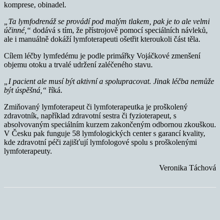
komprese, obinadel.
„Ta lymfodrenáž se provádí pod malým tlakem, pak je to ale velmi
účinné,“
dodává s tím, že přístrojově pomocí speciálních návleků,
ale i manuálně dokáží lymfoterapeuti ošetřit kteroukoli část těla.
Cílem léčby lymfedému je podle primářky Vojáčkové zmenšení
objemu otoku a trvalé udržení zaléčeného stavu.
„I pacient ale musí být aktivní a spolupracovat. Jinak léčba nemůže
být úspěšná,“
říká.
Zmiňovaný lymfoterapeut či lymfoterapeutka je proškolený
zdravotník, například zdravotní sestra či fyzioterapeut, s
absolvovaným speciálním kurzem zakončeným odbornou zkouškou.
V Česku pak funguje 58 lymfologických center s garancí kvality,
kde zdravotní péči zajišťují lymfologové spolu s proškolenými
lymfoterapeuty.
Veronika Táchová