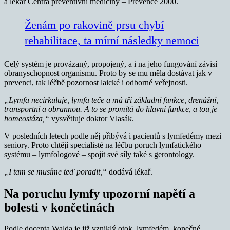
a lékař Centra preventivní medicíny – Prevence 2000.
Ženám po rakovině prsu chybí
rehabilitace, ta mírní následky nemoci
Celý systém je provázaný, propojený, a i na jeho fungování závisí
obranyschopnost organismu. Proto by se mu měla dostávat jak v
prevenci, tak léčbě pozornost laické i odborné veřejnosti.
„Lymfa necirkuluje, lymfa teče a má tři základní funkce, drenážní,
transportní a obrannou. A to se promítá do hlavní funkce, a tou je
homeostáza,“
vysvětluje doktor Vlasák.
V posledních letech podle něj přibývá i pacientů s lymfedémy mezi
seniory. Proto chtějí specialisté na léčbu poruch lymfatického
systému – lymfologové – spojit své síly také s gerontology.
„I tam se musíme teď poradit,“
dodává lékař.
Na poruchu lymfy upozorní napětí a
bolesti v končetinách
Podle docenta Walda je již vzniklý otok, lymfedém, konečné