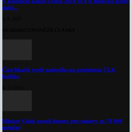
V korupční kauze z roku 2018 ve FN Bulovka padly
další...
6. 8. 2026
NEJDISKUTOVANĚJŠÍ ČLÁNKY
Část lékařů tvrdě zaútočila na prezidenta ČLK
Kubka
6. 12. 2021
Ministr Válek ocenil domov pro seniory za 70 000
měsíčně