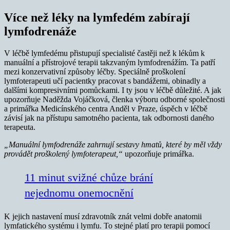
Více než léky na lymfedém zabírají
lymfodrenáže
V léčbě lymfedému přistupují specialisté častěji než k lékům k
manuální a přístrojové terapii takzvaným lymfodrenážím. Ta patří
mezi konzervativní způsoby léčby. Speciálně proškolení
lymfoterapeuti učí pacientky pracovat s bandážemi, obinadly a
dalšími kompresivními pomůckami. I ty jsou v léčbě důležité. A jak
upozorňuje Naděžda Vojáčková, členka výboru odborné společnosti
a primářka Medicínského centra Anděl v Praze, úspěch v léčbě
závisí jak na přístupu samotného pacienta, tak odbornosti daného
terapeuta.
„Manuální lymfodrenáže zahrnují sestavy hmatů, které by měl vždy
provádět proškolený lymfoterapeut,“
upozorňuje primářka.
11 minut svižné chůze brání
nejednomu onemocnění
K jejich nastavení musí zdravotník znát velmi dobře anatomii
lymfatického systému i lymfu. To stejné platí pro terapii pomocí