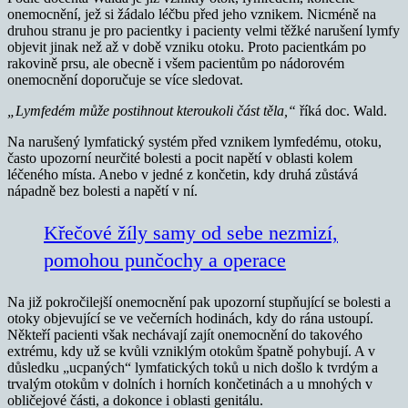
onemocnění, jež si žádalo léčbu před jeho vznikem. Nicméně na
druhou stranu je pro pacientky i pacienty velmi těžké narušení lymfy
objevit jinak než až v době vzniku otoku. Proto pacientkám po
rakovině prsu, ale obecně i všem pacientům po nádorovém
onemocnění doporučuje se více sledovat.
„Lymfedém může postihnout kteroukoli část těla,“
říká doc. Wald.
Na narušený lymfatický systém před vznikem lymfedému, otoku,
často upozorní neurčité bolesti a pocit napětí v oblasti kolem
léčeného místa. Anebo v jedné z končetin, kdy druhá zůstává
nápadně bez bolesti a napětí v ní.
Křečové žíly samy od sebe nezmizí,
pomohou punčochy a operace
Na již pokročilejší onemocnění pak upozorní stupňující se bolesti a
otoky objevující se ve večerních hodinách, kdy do rána ustoupí.
Někteří pacienti však nechávají zajít onemocnění do takového
extrému, kdy už se kvůli vzniklým otokům špatně pohybují. A v
důsledku „ucpaných“ lymfatických toků u nich došlo k tvrdým a
trvalým otokům v dolních i horních končetinách a u mnohých v
obličejové části, a dokonce i oblasti genitálu.