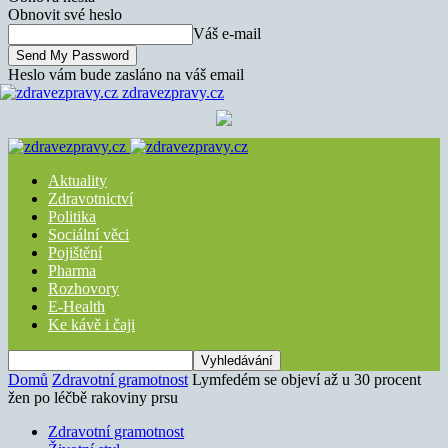
Obnovit své heslo
Váš e-mail
Heslo vám bude zasláno na váš email
zdravezpravy.cz
Aktuality
Zdravotnictví
Politika
Sociální věci
Pojištění
Pharma
Rozhovory
E-Health
Ke kávě i čaji
Domů
Zdravotní gramotnost
Lymfedém se objeví až u 30 procent
žen po léčbě rakoviny prsu
Zdravotní gramotnost