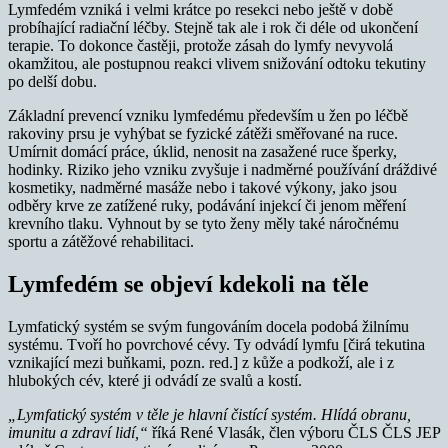
Lymfedém vzniká i velmi krátce po resekci nebo ještě v době
probíhající radiační léčby. Stejně tak ale i rok či déle od ukončení
terapie. To dokonce častěji, protože zásah do lymfy nevyvolá
okamžitou, ale postupnou reakci vlivem snižování odtoku tekutiny
po delší dobu.
Základní prevencí vzniku lymfedému především u žen po léčbě
rakoviny prsu je vyhýbat se fyzické zátěži směřované na ruce.
Umírnit domácí práce, úklid, nenosit na zasažené ruce šperky,
hodinky. Riziko jeho vzniku zvyšuje i nadměrné používání dráždivé
kosmetiky, nadměrné masáže nebo i takové výkony, jako jsou
odběry krve ze zatížené ruky, podávání injekcí či jenom měření
krevního tlaku. Vyhnout by se tyto ženy měly také náročnému
sportu a zátěžové rehabilitaci.
Lymfedém se objeví kdekoli na těle
Lymfatický systém se svým fungováním docela podobá žilnímu
systému. Tvoří ho povrchové cévy. Ty odvádí lymfu [čirá tekutina
vznikající mezi buňkami, pozn. red.] z kůže a podkoží, ale i z
hlubokých cév, které ji odvádí ze svalů a kostí.
„Lymfatický systém v těle je hlavní čistící systém. Hlídá obranu,
imunitu a zdraví lidí,“
říká René Vlasák, člen výboru ČLS ČLS JEP