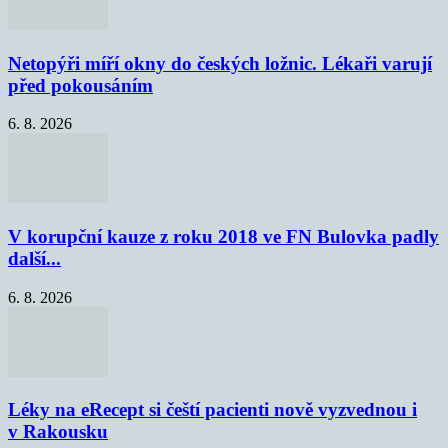
Netopýři míří okny do českých ložnic. Lékaři varují
před pokousáním
6. 8. 2026
V korupční kauze z roku 2018 ve FN Bulovka padly
další...
6. 8. 2026
Léky na eRecept si čeští pacienti nově vyzvednou i
v Rakousku