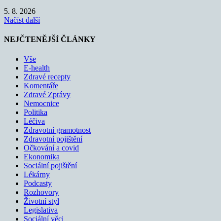
5. 8. 2026
Načíst další
NEJČTENĚJŠÍ ČLÁNKY
Vše
E-health
Zdravé recepty
Komentáře
Zdravé Zprávy
Nemocnice
Politika
Léčiva
Zdravotní gramotnost
Zdravotní pojištění
Očkování a covid
Ekonomika
Sociální pojištění
Lékárny
Podcasty
Rozhovory
Životní styl
Legislativa
Sociální věci