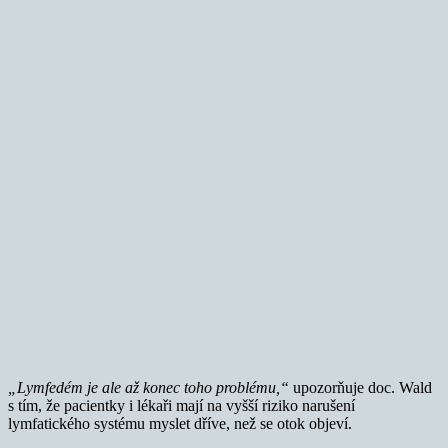
„Lymfedém je ale až konec toho problému,“
upozorňuje doc. Wald
s tím, že pacientky i lékaři mají na vyšší riziko narušení
lymfatického systému myslet dříve, než se otok objeví.