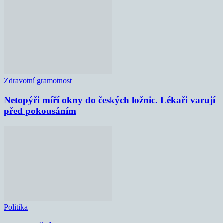
Zdravotní gramotnost
Netopýři míří okny do českých ložnic. Lékaři varují
před pokousáním
Politika