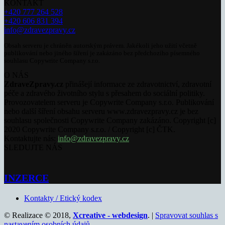
KONTAKT
+420 777 264 528
+420 606 831 394
info@zdravezpravy.cz
Obsah serveru je chráněn autorským právem. Jakékoli jeho užití včetně
publikování nebo jiného šíření je zakázáno bez předchozího písemného
souhlasu Copywrite Company s.r.o.
O NÁS
ZdraveZpravy.cz
přinášejí informace ze zdravotnictví, zdravotní
péče a zdravého životního stylu s přesahem do sociální politiky.
Provozovatelem serveru je Copywrite Company s.r.o. Publikování
nebo další šíření obsahu serveru www.zdravezpravy.cz je bez
souhlasu společnosti Copywrite Company zakázáno. Copyright [c]
2020 Copywrite Company s.r.o. / Copyright [c] ČTK.
Kontaktujte nás:
info@zdravezpravy.cz
SLEDUJTE NÁS
INZERCE
Kontakty / Etický kodex
© Realizace © 2018,
Xcreative - webdesign
. |
Spravovat souhlas s
nastavením osobních údajů
.