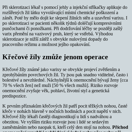
Při sklerotizaci lékař s pomocí jehly a injekční stříkačky aplikuje do
rozšířených žil látku vyvolávající místní chemické poškození a
zánět. Poté by mělo dojít ke slepení žilních stěn a uzavření varixu. I
po sklerotizaci se pacienti několik týdnů doléčují kompresivními
punčochami či ponožkami. Při dodržování léčby se později zašlý
varix přemění na vazivový pruh, který se vstřebá. Výhodou
sklerotizace je nižší zátěž s obvykle nulovými dopady do
pracovního režimu a možnost jejího opakování.
Křečové žíly zmůže jenom operace
Křečové žíly známé jako varixy se obvykle projeví zvětšením a
zprohýbáním povrchových žil. Ty jsou pak snadno viditelné, často i
bolestivé a nevzhledné. Náchylnější k onemocnění bývají ženy [cca
70 % všech žen] než muži [50 % všech mužů]. Riziko rozvoje
onemocnění zvyšuje věk, pohlaví, životní styl a genetická
predispozice.
K prvním příznakům křečových žil patří pocit těžkých nohou, časté
křeče v nohách hlavně v nočních hodinách a pocit napětí v nich.
Křečové žíly lékaři častěji diagnostikují u lidí s nadváhou a
obezitou. Ve vyšším riziku rozvoje jsou i lidé se sedavým
zaměstnáním nebo naopak ti, kteří celý den stojí na nohou.
Příchod