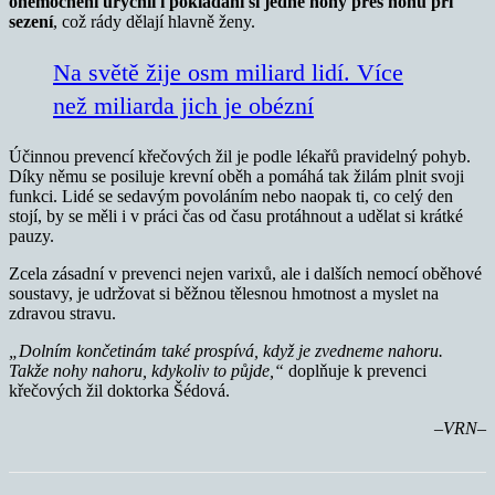
onemocnění urychlí i pokládání si jedné nohy přes nohu při
sezení
, což rády dělají hlavně ženy.
Na světě žije osm miliard lidí. Více
než miliarda jich je obézní
Účinnou prevencí křečových žil je podle lékařů pravidelný pohyb.
Díky němu se posiluje krevní oběh a pomáhá tak žilám plnit svoji
funkci. Lidé se sedavým povoláním nebo naopak ti, co celý den
stojí, by se měli i v práci čas od času protáhnout a udělat si krátké
pauzy.
Zcela zásadní v prevenci nejen varixů, ale i dalších nemocí oběhové
soustavy, je udržovat si běžnou tělesnou hmotnost a myslet na
zdravou stravu.
„Dolním končetinám také prospívá, když je zvedneme nahoru.
Takže nohy nahoru, kdykoliv to půjde,“
doplňuje k prevenci
křečových žil doktorka Šédová.
–VRN–