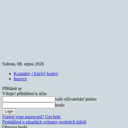
Sobota, 08. srpna 2026
Kontakty / Etický kodex
Inzerce
Přihlásit se
Vítejte! přihlášení k účtu
vaše uživatelské jméno
heslo
Forgot your password? Get help
Prohlášení o zásadách ochrany osobních údajů
Obnova hesla