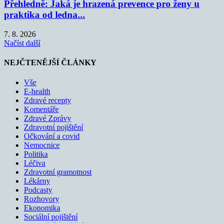
Přehledně: Jaká je hrazená prevence pro ženy u
praktika od ledna...
7. 8. 2026
Načíst další
NEJČTENĚJŠÍ ČLÁNKY
Vše
E-health
Zdravé recepty
Komentáře
Zdravé Zprávy
Zdravotní pojištění
Očkování a covid
Nemocnice
Politika
Léčiva
Zdravotní gramotnost
Lékárny
Podcasty
Rozhovory
Ekonomika
Sociální pojištění