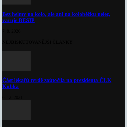
Bez helmy na kolo, ale ani na koloběžku nelez,
varuje BESIP
7. 8. 2026
NEJDISKUTOVANĚJŠÍ ČLÁNKY
Část lékařů tvrdě zaútočila na prezidenta ČLK
Kubka
6. 12. 2021