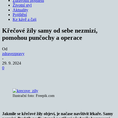
Zdravotní pojištění
Životní styl
Aktuality
Pojištění
Ke kávě a čaji
Křečové žíly samy od sebe nezmizí,
pomohou punčochy a operace
Od
zdravezpravy
-
29. 9. 2024
0
Ilustrační foto: Freepik.com
Jakmile se křečové žíly objeví, je načase navštívit lékaře. Samy