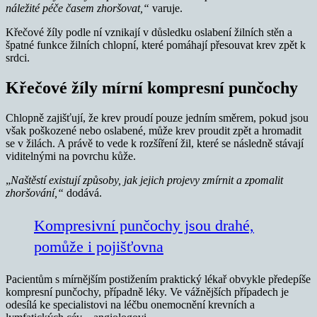
náležité péče časem zhoršovat,“
varuje.
Křečové žíly podle ní vznikají v důsledku oslabení žilních stěn a
špatné funkce žilních chlopní, které pomáhají přesouvat krev zpět k
srdci.
Křečové žíly mírní kompresní punčochy
Chlopně zajišťují, že krev proudí pouze jedním směrem, pokud jsou
však poškozené nebo oslabené, může krev proudit zpět a hromadit
se v žilách. A právě to vede k rozšíření žil, které se následně stávají
viditelnými na povrchu kůže.
„
Naštěstí existují způsoby, jak jejich projevy zmírnit a zpomalit
zhoršování,“
dodává.
Kompresivní punčochy jsou drahé,
pomůže i pojišťovna
Pacientům s mírnějším postižením praktický lékař obvykle předepíše
kompresní punčochy, případně léky. Ve vážnějších případech je
odesílá ke specialistovi na léčbu onemocnění krevních a