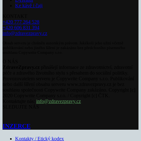
Ke kávě i čaji
KONTAKT
+420 777 264 528
+420 606 831 394
info@zdravezpravy.cz
Obsah serveru je chráněn autorským právem. Jakékoli jeho užití včetně
publikování nebo jiného šíření je zakázáno bez předchozího písemného
souhlasu Copywrite Company s.r.o.
O NÁS
ZdraveZpravy.cz
přinášejí informace ze zdravotnictví, zdravotní
péče a zdravého životního stylu s přesahem do sociální politiky.
Provozovatelem serveru je Copywrite Company s.r.o. Publikování
nebo další šíření obsahu serveru www.zdravezpravy.cz je bez
souhlasu společnosti Copywrite Company zakázáno. Copyright [c]
2020 Copywrite Company s.r.o. / Copyright [c] ČTK.
Kontaktujte nás:
info@zdravezpravy.cz
SLEDUJTE NÁS
INZERCE
Kontakty / Etický kodex