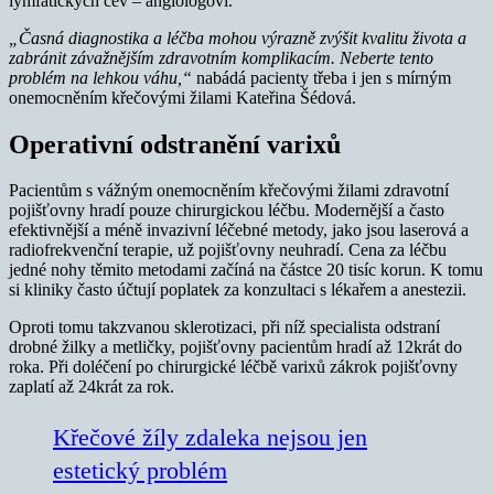
lymfatických cév – angiologovi.
„Časná diagnostika a léčba mohou výrazně zvýšit kvalitu života a
zabránit závažnějším zdravotním komplikacím. Neberte tento
problém na lehkou váhu,“
nabádá pacienty třeba i jen s mírným
onemocněním křečovými žilami Kateřina Šédová.
Operativní odstranění varixů
Pacientům s vážným onemocněním křečovými žilami zdravotní
pojišťovny hradí pouze chirurgickou léčbu. Modernější a často
efektivnější a méně invazivní léčebné metody, jako jsou laserová a
radiofrekvenční terapie, už pojišťovny neuhradí. Cena za léčbu
jedné nohy těmito metodami začíná na částce 20 tisíc korun. K tomu
si kliniky často účtují poplatek za konzultaci s lékařem a anestezii.
Oproti tomu takzvanou sklerotizaci, při níž specialista odstraní
drobné žilky a metličky, pojišťovny pacientům hradí až 12krát do
roka. Při doléčení po chirurgické léčbě varixů zákrok pojišťovny
zaplatí až 24krát za rok.
Křečové žíly zdaleka nejsou jen
estetický problém