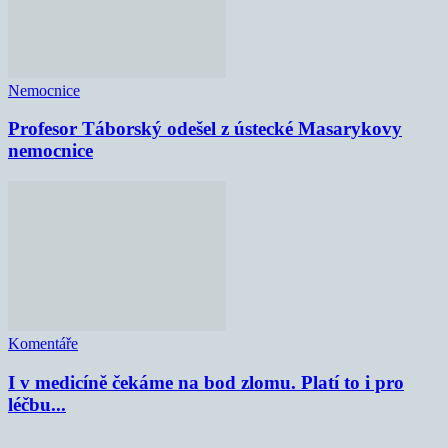
Nemocnice
Profesor Táborský odešel z ústecké Masarykovy
nemocnice
Komentáře
I v medicíně čekáme na bod zlomu. Platí to i pro
léčbu...