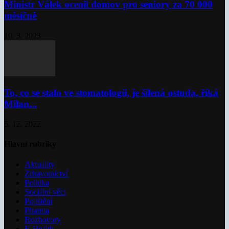
Ministr Válek ocenil domov pro seniory za 70 000
měsíčně
10. 3. 2023
To, co se stalo ve stomatologii, je šílená ostuda, říká
Milan...
5. 12. 2022
Hlavní rubriky
Aktuality
Zdravotnictví
Politika
Sociální věci
Pojištění
Pharma
Rozhovory
E-Health