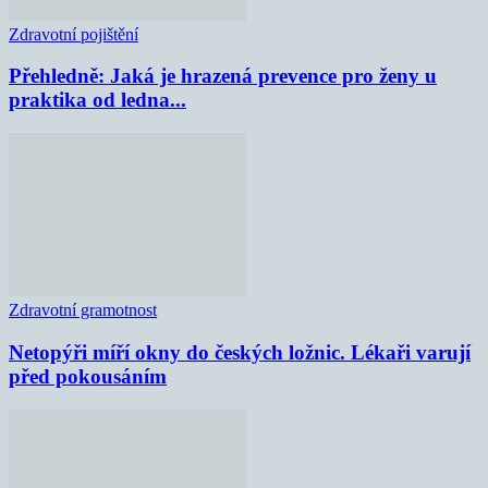
Zdravotní pojištění
Přehledně: Jaká je hrazená prevence pro ženy u
praktika od ledna...
Zdravotní gramotnost
Netopýři míří okny do českých ložnic. Lékaři varují
před pokousáním