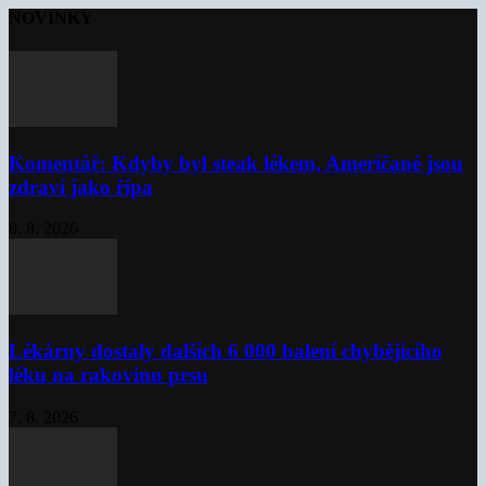
NOVINKY
Komentář: Kdyby byl steak lékem, Američané jsou
zdraví jako řípa
8. 8. 2026
Lékárny dostaly dalších 6 000 balení chybějícího
léku na rakovinu prsu
7. 8. 2026