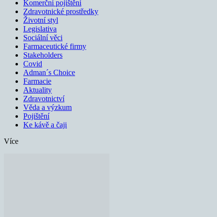
Komerční pojištění
Zdravotnické prostředky
Životní styl
Legislativa
Sociální věci
Farmaceutické firmy
Stakeholders
Covid
Adman´s Choice
Farmacie
Aktuality
Zdravotnictví
Věda a výzkum
Pojištění
Ke kávě a čaji
Více