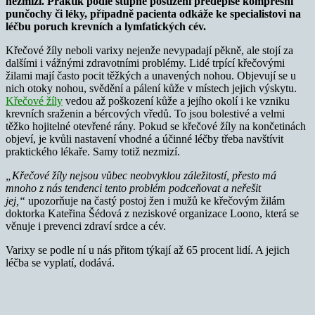
nezmizí. Praktik podle stupně postižení předepíše kompresní
punčochy či léky, případně pacienta odkáže ke specialistovi na
léčbu poruch krevních a lymfatických cév.
Křečové žíly neboli varixy nejenže nevypadají pěkně, ale stojí za
dalšími i vážnými zdravotními problémy. Lidé trpící křečovými
žilami mají často pocit těžkých a unavených nohou. Objevují se u
nich otoky nohou, svědění a pálení kůže v místech jejich výskytu.
Křečové žíly
vedou až poškození kůže a jejího okolí i ke vzniku
krevních sraženin a bércových vředů. To jsou bolestivé a velmi
těžko hojitelné otevřené rány. Pokud se křečové žíly na končetinách
objeví, je kvůli nastavení vhodné a účinné léčby třeba navštívit
praktického lékaře. Samy totiž nezmizí.
„Křečové žíly nejsou vůbec neobvyklou záležitostí, přesto má
mnoho z nás tendenci tento problém podceňovat a neřešit
jej,“
upozorňuje na častý postoj žen i mužů ke křečovým žilám
doktorka Kateřina Šédová z neziskové organizace Loono, která se
věnuje i prevenci zdraví srdce a cév.
Varixy se podle ní u nás přitom týkají až 65 procent lidí. A jejich
léčba se vyplatí, dodává.