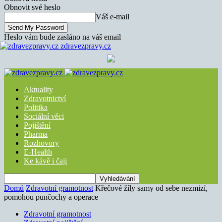
Obnovit své heslo
Váš e-mail
Heslo vám bude zasláno na váš email
zdravezpravy.cz
Aktuality
Zdravotnictví
Politika
Sociální věci
Pojištění
Pharma
Rozhovory
E-Health
Ke kávě i čaji
Domů
Zdravotní gramotnost
Křečové žíly samy od sebe nezmizí,
pomohou punčochy a operace
Zdravotní gramotnost