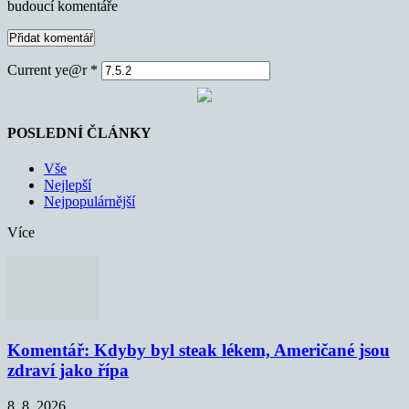
budoucí komentáře
Current ye@r
*
POSLEDNÍ ČLÁNKY
Vše
Nejlepší
Nejpopulárnější
Více
Komentář: Kdyby byl steak lékem, Američané jsou
zdraví jako řípa
8. 8. 2026