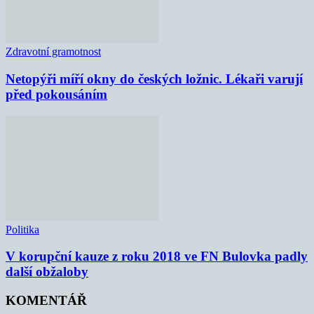
Zdravotní gramotnost
Netopýři míří okny do českých ložnic. Lékaři varují
před pokousáním
Politika
V korupční kauze z roku 2018 ve FN Bulovka padly
další obžaloby
KOMENTÁŘ