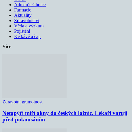
Adman´s Choice
Farmacie
Aktuality
Zdravotnictví
Věda a výzkum
Pojištění
Ke kávě a čaji
Více
Zdravotní gramotnost
Netopýři míří okny do českých ložnic. Lékaři varují
před pokousáním