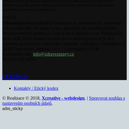
Obsah serveru je chráněn autorským právem. Jakékoli jeho užití včetně
publikování nebo jiného šíření je zakázáno bez předchozího písemného
souhlasu Copywrite Company s.r.o.
O NÁS
ZdraveZpravy.cz
přinášejí informace ze zdravotnictví, zdravotní
péče a zdravého životního stylu s přesahem do sociální politiky.
Provozovatelem serveru je Copywrite Company s.r.o. Publikování
nebo další šíření obsahu serveru www.zdravezpravy.cz je bez
souhlasu společnosti Copywrite Company zakázáno. Copyright [c]
2020 Copywrite Company s.r.o. / Copyright [c] ČTK.
Kontaktujte nás:
info@zdravezpravy.cz
SLEDUJTE NÁS
INZERCE
Kontakty / Etický kodex
© Realizace © 2018,
Xcreative - webdesign
. |
Spravovat souhlas s
nastavením osobních údajů
.
adm_sticky