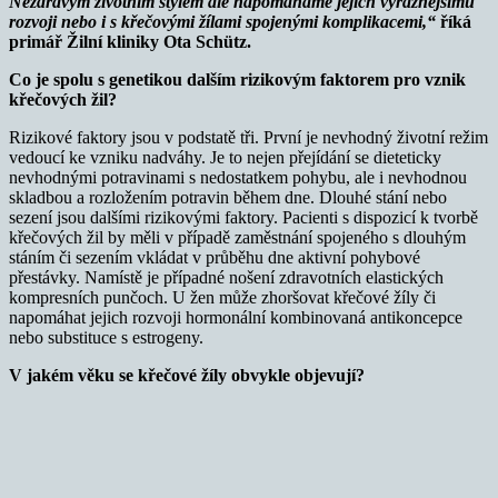
Nezdravým životním stylem ale napomáháme jejich výraznějšímu
rozvoji nebo i s křečovými žílami spojenými komplikacemi,“
říká
primář Žilní kliniky Ota Schütz.
Co je spolu s genetikou dalším rizikovým faktorem pro vznik
křečových žil?
Rizikové faktory jsou v podstatě tři. První je nevhodný životní režim
vedoucí ke vzniku nadváhy. Je to nejen přejídání se dieteticky
nevhodnými potravinami s nedostatkem pohybu, ale i nevhodnou
skladbou a rozložením potravin během dne. Dlouhé stání nebo
sezení jsou dalšími rizikovými faktory. Pacienti s dispozicí k tvorbě
křečových žil by měli v případě zaměstnání spojeného s dlouhým
stáním či sezením vkládat v průběhu dne aktivní pohybové
přestávky. Namístě je případné nošení zdravotních elastických
kompresních punčoch. U žen může zhoršovat křečové žíly či
napomáhat jejich rozvoji hormonální kombinovaná antikoncepce
nebo substituce s estrogeny.
V jakém věku se křečové žíly obvykle objevují?