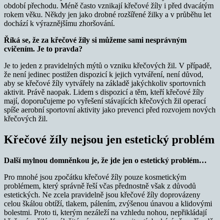
období přechodu. Méně často vznikají křečové žíly i před dvacátým
rokem věku. Někdy jen jako drobné rozšířené žilky a v průběhu let
dochází k výraznějšímu zhoršování.
Říká se, že za křečové žíly si můžeme sami nesprávným
cvičením. Je to pravda?
Je to jeden z pravidelných mýtů o vzniku křečových žil. V případě,
že není jedinec postižen dispozicí k jejich vytváření, není důvod,
aby se křečové žíly vytvářely na základě jakýchkoliv sportovních
aktivit. Právě naopak. Lidem s dispozicí a těm, kteří křečové žíly
mají, doporučujeme po vyřešení stávajících křečových žil operací
spíše aerobní sportovní aktivity jako prevenci před rozvojem nových
křečových žil.
Křečové žíly nejsou jen estetický problém
Další mylnou domněnkou je, že jde jen o estetický problém…
Pro mnohé jsou zpočátku křečové žíly pouze kosmetickým
problémem, který správně řeší včas přednostně však z důvodů
estetických. Ne zcela pravidelně jsou křečové žíly doprovázeny
celou škálou obtíží, tlakem, pálením, zvýšenou únavou a klidovými
bolestmi. Proto ti, kterým nezáleží na vzhledu nohou, nepřikládají