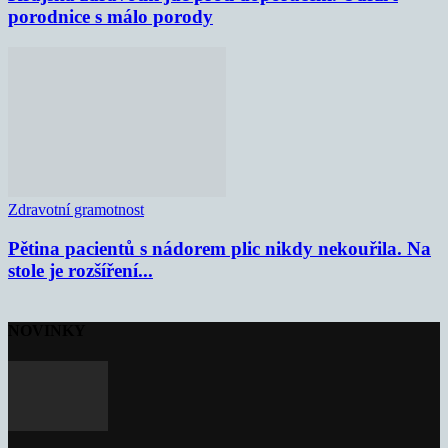
porodnice s málo porody
Zdravotní gramotnost
Pětina pacientů s nádorem plic nikdy nekouřila. Na
stole je rozšíření...
NOVINKY