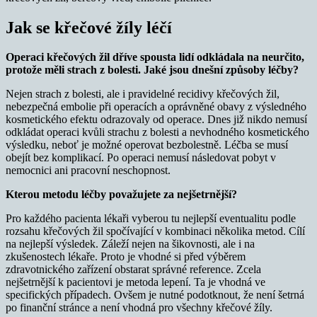
Jak se křečové žíly léčí
Operaci křečových žil dříve spousta lidí odkládala na neurčito,
protože měli strach z bolesti. Jaké jsou dnešní způsoby léčby?
Nejen strach z bolesti, ale i pravidelné recidivy křečových žil,
nebezpečná embolie při operacích a oprávněné obavy z výsledného
kosmetického efektu odrazovaly od operace. Dnes již nikdo nemusí
odkládat operaci kvůli strachu z bolesti a nevhodného kosmetického
výsledku, neboť je možné operovat bezbolestně. Léčba se musí
obejít bez komplikací. Po operaci nemusí následovat pobyt v
nemocnici ani pracovní neschopnost.
Kterou metodu léčby považujete za nejšetrnější?
Pro každého pacienta lékaři vyberou tu nejlepší eventualitu podle
rozsahu křečových žil spočívající v kombinaci několika metod. Cílí
na nejlepší výsledek. Záleží nejen na šikovnosti, ale i na
zkušenostech lékaře. Proto je vhodné si před výběrem
zdravotnického zařízení obstarat správné reference. Zcela
nejšetrnější k pacientovi je metoda lepení. Ta je vhodná ve
specifických případech. Ovšem je nutné podotknout, že není šetrná
po finanční stránce a není vhodná pro všechny křečové žíly.