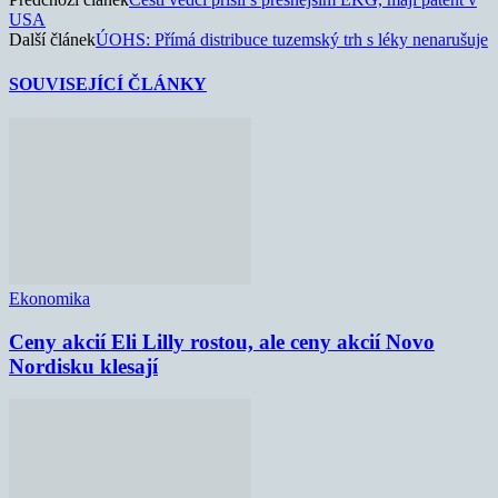
USA
Další článek
ÚOHS: Přímá distribuce tuzemský trh s léky nenarušuje
SOUVISEJÍCÍ ČLÁNKY
Ekonomika
Ceny akcií Eli Lilly rostou, ale ceny akcií Novo
Nordisku klesají