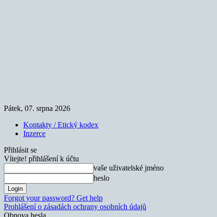
Pátek, 07. srpna 2026
Kontakty / Etický kodex
Inzerce
Přihlásit se
Vítejte! přihlášení k účtu
vaše uživatelské jméno
heslo
Forgot your password? Get help
Prohlášení o zásadách ochrany osobních údajů
Obnova hesla