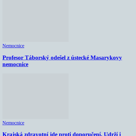
Nemocnice
Profesor Táborský odešel z ústecké Masarykovy
nemocnice
Nemocnice
Krajská zdravotní jde proti doporučení. Udrží i