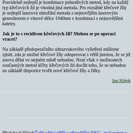
Pravidelně nejlepší je kombinace jednotlivých metod, kdy na každý
typ křečových žil je vhodná jiná metoda. Pro rozsáhlé křečové žíly
je nejlepší laserová nitrožilní metoda s nejnovějším laserovým
generátorem o vlnové délce 1940nm v kombinaci s nejnovějšími
katetry.
Jak je to s recidivou křečových žil? Mohou se po operaci
vracet?
Na základě předoperačního ultrazvukového vyšetření můžeme
zjistit, zda je možné křečové žíly odoperovat s větší jistotou, že se již
znovu dělat ve stejném místě nebudou. Není však v možnostech
současných metod léčby křečových žil docílit toho, že se nebudou
na základě dispozice tvořit nové křečové žíly a žilky.
Jan Hájek
Předchozí článek
Čeští vědci přišli s přesnějším EKG, mají patent v