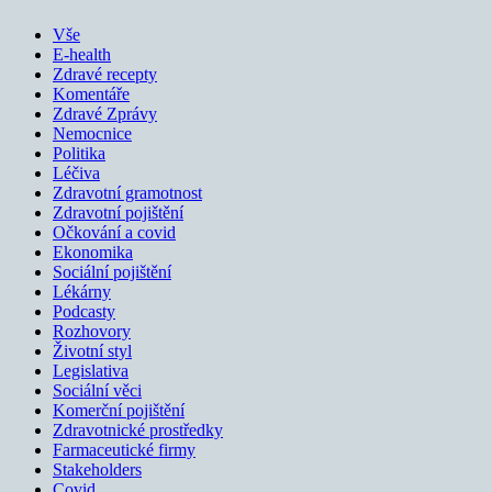
Vše
E-health
Zdravé recepty
Komentáře
Zdravé Zprávy
Nemocnice
Politika
Léčiva
Zdravotní gramotnost
Zdravotní pojištění
Očkování a covid
Ekonomika
Sociální pojištění
Lékárny
Podcasty
Rozhovory
Životní styl
Legislativa
Sociální věci
Komerční pojištění
Zdravotnické prostředky
Farmaceutické firmy
Stakeholders
Covid