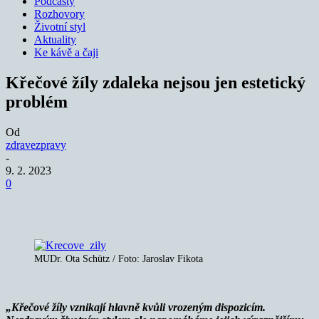
Podcasty
Rozhovory
Životní styl
Aktuality
Ke kávě a čaji
Křečové žíly zdaleka nejsou jen estetický
problém
Od
zdravezpravy
-
9. 2. 2023
0
MUDr. Ota Schütz / Foto: Jaroslav Fikota
„Křečové žíly vznikají hlavně kvůli vrozeným dispozicím.