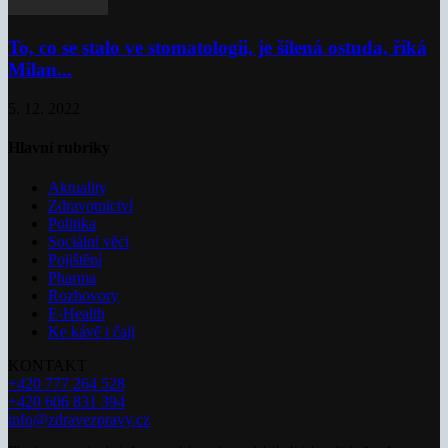
To, co se stalo ve stomatologii, je šílená ostuda, říká
Milan...
5. 12. 2022
Hlavní rubriky
Aktuality
Zdravotnictví
Politika
Sociální věci
Pojištění
Pharma
Rozhovory
E-Health
Ke kávě i čaji
KONTAKT
+420 777 264 528
+420 606 831 394
info@zdravezpravy.cz