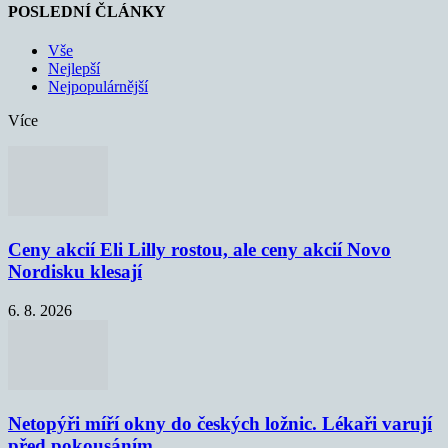
POSLEDNÍ ČLÁNKY
Vše
Nejlepší
Nejpopulárnější
Více
Ceny akcií Eli Lilly rostou, ale ceny akcií Novo
Nordisku klesají
6. 8. 2026
Netopýři míří okny do českých ložnic. Lékaři varují
před pokousáním