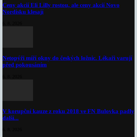
Ceny akcií Eli Lilly rostou, ale ceny akcií Novo
Nordisku klesají
6. 8. 2026
Netopýři míří okny do českých ložnic. Lékaři varují
před pokousáním
6. 8. 2026
V korupční kauze z roku 2018 ve FN Bulovka padly
další...
6. 8. 2026