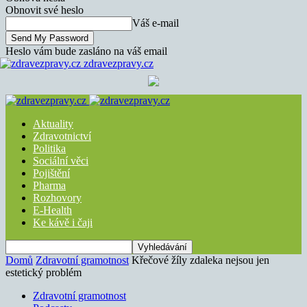
Obnovit své heslo
Váš e-mail
Heslo vám bude zasláno na váš email
zdravezpravy.cz
Aktuality
Zdravotnictví
Politika
Sociální věci
Pojištění
Pharma
Rozhovory
E-Health
Ke kávě i čaji
Domů
Zdravotní gramotnost
Křečové žíly zdaleka nejsou jen
estetický problém
Zdravotní gramotnost