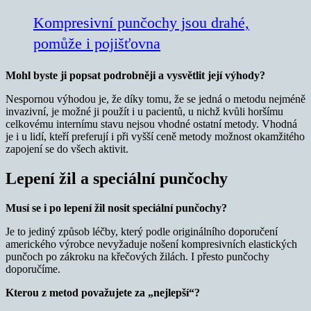
Kompresivní punčochy jsou drahé,
pomůže i pojišťovna
Mohl byste ji popsat podrobněji a vysvětlit její výhody?
Nespornou výhodou je, že díky tomu, že se jedná o metodu nejméně
invazivní, je možné ji použít i u pacientů, u nichž kvůli horšímu
celkovému internímu stavu nejsou vhodné ostatní metody. Vhodná
je i u lidí, kteří preferují i při vyšší ceně metody možnost okamžitého
zapojení se do všech aktivit.
Lepení žil a speciální punčochy
Musí se i po lepení žil nosit speciální punčochy?
Je to jediný způsob léčby, který podle originálního doporučení
amerického výrobce nevyžaduje nošení kompresivních elastických
punčoch po zákroku na křečových žilách. I přesto punčochy
doporučíme.
Kterou z metod považujete za „nejlepší“?