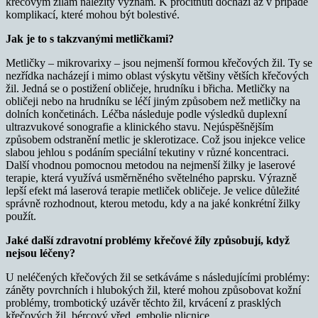
křečovým žilám náležitý význam. K procitnutí dochází až v případě
komplikací, které mohou být bolestivé.
Jak je to s takzvanými metličkami?
Metličky – mikrovarixy – jsou nejmenší formou křečových žil. Ty se
nezřídka nacházejí i mimo oblast výskytu většiny větších křečových
žil. Jedná se o postižení obličeje, hrudníku i břicha. Metličky na
obličeji nebo na hrudníku se léčí jiným způsobem než metličky na
dolních končetinách. Léčba následuje podle výsledků duplexní
ultrazvukové sonografie a klinického stavu. Nejúspěšnějším
způsobem odstranění metlic je sklerotizace. Což jsou injekce velice
slabou jehlou s podáním speciální tekutiny v různé koncentraci.
Další vhodnou pomocnou metodou na nejmenší žilky je laserové
terapie, která využívá usměrněného světelného paprsku. Výrazně
lepší efekt má laserová terapie metliček obličeje. Je velice důležité
správně rozhodnout, kterou metodu, kdy a na jaké konkrétní žilky
použít.
Jaké další zdravotní problémy křečové žíly způsobují, když
nejsou léčeny?
U neléčených křečových žil se setkáváme s následujícími problémy:
záněty povrchních i hlubokých žil, které mohou způsobovat kožní
problémy, trombotický uzávěr těchto žil, krvácení z prasklých
křečových žil, bércový vřed, embolie plicnice.