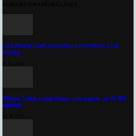
NEJDISKUTOVANĚJŠÍ ČLÁNKY
Část lékařů tvrdě zaútočila na prezidenta ČLK
Kubka
6. 12. 2021
Ministr Válek ocenil domov pro seniory za 70 000
měsíčně
10. 3. 2023