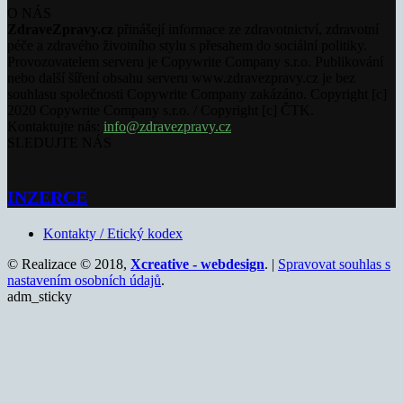
O NÁS
ZdraveZpravy.cz
přinášejí informace ze zdravotnictví, zdravotní
péče a zdravého životního stylu s přesahem do sociální politiky.
Provozovatelem serveru je Copywrite Company s.r.o. Publikování
nebo další šíření obsahu serveru www.zdravezpravy.cz je bez
souhlasu společnosti Copywrite Company zakázáno. Copyright [c]
2020 Copywrite Company s.r.o. / Copyright [c] ČTK.
Kontaktujte nás:
info@zdravezpravy.cz
SLEDUJTE NÁS
INZERCE
Kontakty / Etický kodex
© Realizace © 2018,
Xcreative - webdesign
. |
Spravovat souhlas s
nastavením osobních údajů
.
adm_sticky