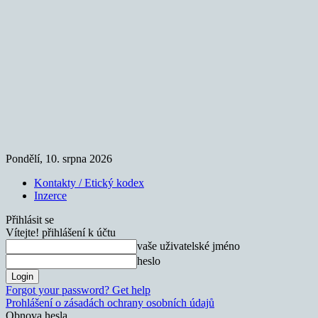
Pondělí, 10. srpna 2026
Kontakty / Etický kodex
Inzerce
Přihlásit se
Vítejte! přihlášení k účtu
vaše uživatelské jméno
heslo
Forgot your password? Get help
Prohlášení o zásadách ochrany osobních údajů
Obnova hesla