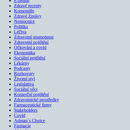
E-health
Zdravé recepty
Komentáře
Zdravé Zprávy
Nemocnice
Politika
Léčiva
Zdravotní gramotnost
Zdravotní pojištění
Očkování a covid
Ekonomika
Sociální pojištění
Lékárny
Podcasty
Rozhovory
Životní styl
Legislativa
Sociální věci
Komerční pojištění
Zdravotnické prostředky
Farmaceutické firmy
Stakeholders
Covid
Adman´s Choice
Farmacie