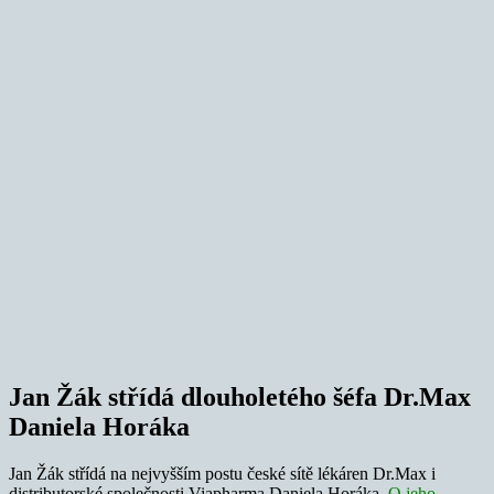
Jan Žák střídá dlouholetého šéfa Dr.Max
Daniela Horáka
Jan Žák střídá na nejvyšším postu české sítě lékáren Dr.Max i
distributorské společnosti Viapharma Daniela Horáka.
O jeho