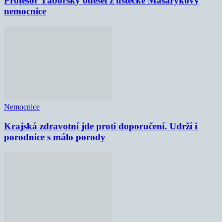
Profesor Táborský odešel z ústecké Masarykovy
nemocnice
Nemocnice
Krajská zdravotní jde proti doporučení. Udrží i
porodnice s málo porody