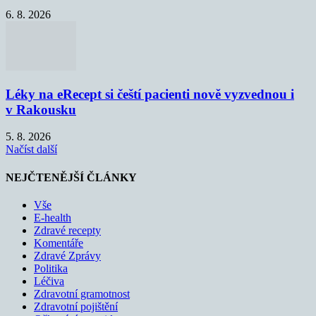
6. 8. 2026
Léky na eRecept si čeští pacienti nově vyzvednou i
v Rakousku
5. 8. 2026
Načíst další
NEJČTENĚJŠÍ ČLÁNKY
Vše
E-health
Zdravé recepty
Komentáře
Zdravé Zprávy
Politika
Léčiva
Zdravotní gramotnost
Zdravotní pojištění