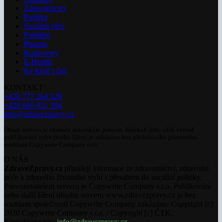
Zdravotnictví
Politika
Sociální věci
Pojištění
Pharma
Rozhovory
E-Health
Ke kávě i čaji
KONTAKT
+420 777 264 528
+420 606 831 394
info@zdravezpravy.cz
Obsah serveru je chráněn autorským právem. Jakékoli jeho užití včetně
publikování nebo jiného šíření je zakázáno bez předchozího písemného
souhlasu Copywrite Company s.r.o.
O NÁS
ZdraveZpravy.cz
přinášejí informace ze zdravotnictví, zdravotní
péče a zdravého životního stylu s přesahem do sociální politiky.
Provozovatelem serveru je Copywrite Company s.r.o. Publikování
nebo další šíření obsahu serveru www.zdravezpravy.cz je bez
souhlasu společnosti Copywrite Company zakázáno. Copyright [c]
2020 Copywrite Company s.r.o. / Copyright [c] ČTK.
Kontaktujte nás:
info@zdravezpravy.cz