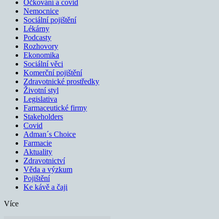
Očkování a covid
Nemocnice
Sociální pojištění
Lékárny
Podcasty
Rozhovory
Ekonomika
Sociální věci
Komerční pojištění
Zdravotnické prostředky
Životní styl
Legislativa
Farmaceutické firmy
Stakeholders
Covid
Adman´s Choice
Farmacie
Aktuality
Zdravotnictví
Věda a výzkum
Pojištění
Ke kávě a čaji
Více