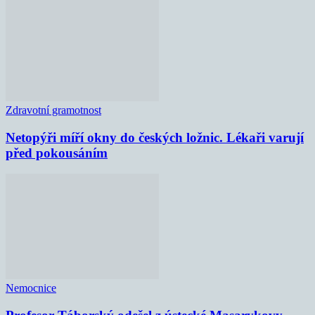
Zdravotní gramotnost
Netopýři míří okny do českých ložnic. Lékaři varují
před pokousáním
Nemocnice