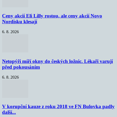
Ceny akcií Eli Lilly rostou, ale ceny akcií Novo
Nordisku klesají
6. 8. 2026
Netopýři míří okny do českých ložnic. Lékaři varují
před pokousáním
6. 8. 2026
V korupční kauze z roku 2018 ve FN Bulovka padly
další...