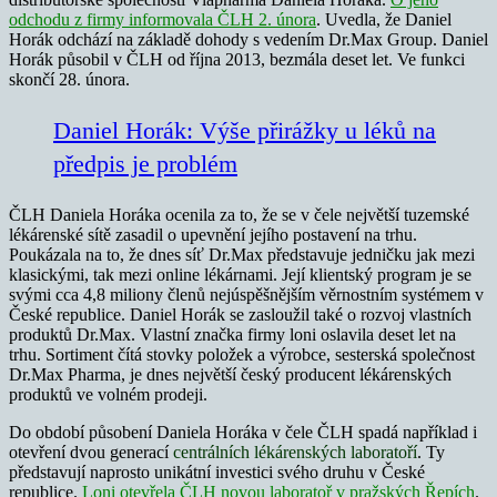
odchodu z firmy informovala ČLH 2. února
. Uvedla, že Daniel
Horák odchází na základě dohody s vedením Dr.Max Group. Daniel
Horák působil v ČLH od října 2013, bezmála deset let. Ve funkci
skončí 28. února.
Daniel Horák: Výše přirážky u léků na
předpis je problém
ČLH Daniela Horáka ocenila za to, že se v čele největší tuzemské
lékárenské sítě zasadil o upevnění jejího postavení na trhu.
Poukázala na to, že dnes síť Dr.Max představuje jedničku jak mezi
klasickými, tak mezi online lékárnami. Její klientský program je se
svými cca 4,8 miliony členů nejúspěšnějším věrnostním systémem v
České republice. Daniel Horák se zasloužil také o rozvoj vlastních
produktů Dr.Max. Vlastní značka firmy loni oslavila deset let na
trhu. Sortiment čítá stovky položek a výrobce, sesterská společnost
Dr.Max Pharma, je dnes největší český producent lékárenských
produktů ve volném prodeji.
Do období působení Daniela Horáka v čele ČLH spadá například i
otevření dvou generací
centrálních lékárenských laboratoří
. Ty
představují naprosto unikátní investici svého druhu v České
republice.
Loni otevřela ČLH novou laboratoř
v pražských Řepích
.