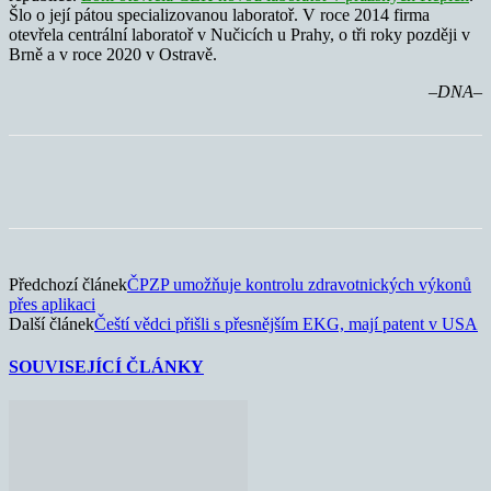
Šlo o její pátou specializovanou laboratoř. V roce 2014 firma
otevřela centrální laboratoř v Nučicích u Prahy, o tři roky později v
Brně a v roce 2020 v Ostravě.
–DNA–
Předchozí článek
ČPZP umožňuje kontrolu zdravotnických výkonů
přes aplikaci
Další článek
Čeští vědci přišli s přesnějším EKG, mají patent v USA
SOUVISEJÍCÍ ČLÁNKY