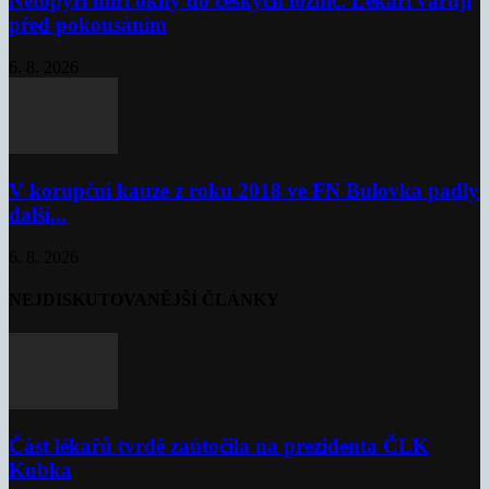
Netopýři míří okny do českých ložnic. Lékaři varují
před pokousáním
6. 8. 2026
V korupční kauze z roku 2018 ve FN Bulovka padly
další...
6. 8. 2026
NEJDISKUTOVANĚJŠÍ ČLÁNKY
Část lékařů tvrdě zaútočila na prezidenta ČLK
Kubka