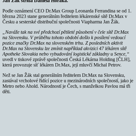
Jan Žák střídá Daniela Horáka.
Podle oznámení CEO Dr.Max Group Leonarda Ferrandina se od 1.
března 2023 stane generálním ředitelem lékárenské sítě Dr.Max v
Česku a sesterské distribuční společnosti Viapharma Jan Žák.
„Naváže tak na své předchozí pětileté působení v čele sítě Dr.Max
na Slovensku. V průběhu tohoto období došlo k posílení vedoucí
pozice značky Dr.Max na slovenském trhu. Z posledních aktivit
Dr.Max na Slovensku lze zmínit například akvizici 47 lékáren sítě
Apotheke Slovakia nebo vybudování logistické základny u Sence,“
uvedl v tiskové zprávě společnosti Česká Lékárna Holding [ČLH],
která provozuje síť lékáren Dr.Max, její mluvčí Michal Petrov.
Než se Jan Žák stal generálním ředitelem Dr.Max na Slovensku,
zastával vrcholové řídící pozice u mezinárodních společností, jako je
Metro nebo Ahold. Národností je Čech, s manželkou Pavlou má tři
děti.