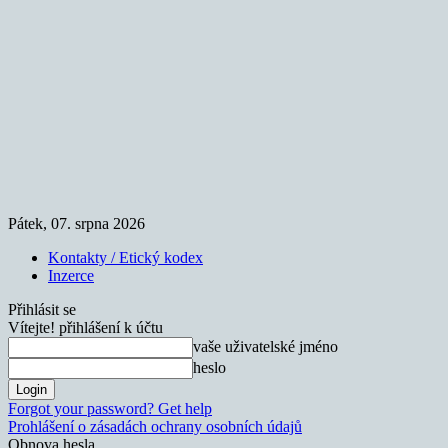
Pátek, 07. srpna 2026
Kontakty / Etický kodex
Inzerce
Přihlásit se
Vítejte! přihlášení k účtu
vaše uživatelské jméno
heslo
Forgot your password? Get help
Prohlášení o zásadách ochrany osobních údajů
Obnova hesla