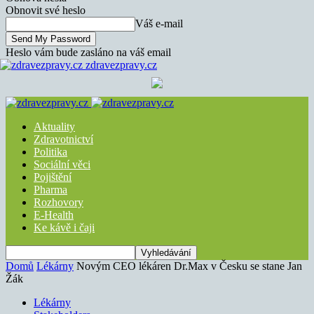
Obnovit své heslo
Váš e-mail
Heslo vám bude zasláno na váš email
zdravezpravy.cz
Aktuality
Zdravotnictví
Politika
Sociální věci
Pojištění
Pharma
Rozhovory
E-Health
Ke kávě i čaji
Domů
Lékárny
Novým CEO lékáren Dr.Max v Česku se stane Jan
Žák
Lékárny