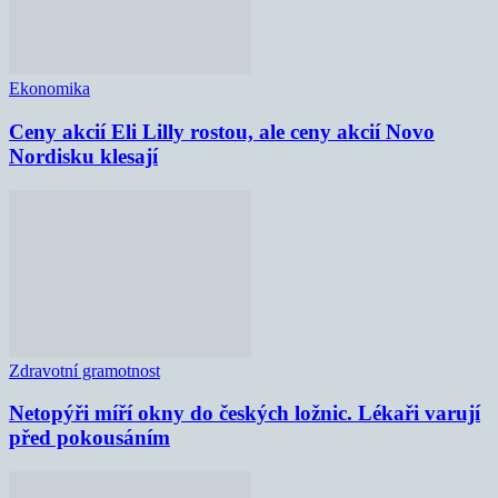
Ekonomika
Ceny akcií Eli Lilly rostou, ale ceny akcií Novo
Nordisku klesají
Zdravotní gramotnost
Netopýři míří okny do českých ložnic. Lékaři varují
před pokousáním