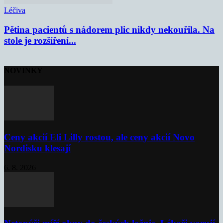
Léčiva
Pětina pacientů s nádorem plic nikdy nekouřila. Na
stole je rozšíření...
NOVINKY
Ceny akcií Eli Lilly rostou, ale ceny akcií Novo
Nordisku klesají
6. 8. 2026