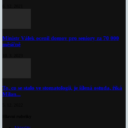
6. 12. 2021
Ministr Válek ocenil domov pro seniory za 70 000
měsíčně
10. 3. 2023
To, co se stalo ve stomatologii, je šílená ostuda, říká
Milan...
5. 12. 2022
Hlavní rubriky
Aktuality