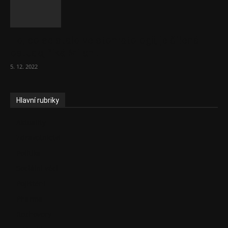
To, co se stalo ve stomatologii, je šílená
ostuda, říká Milan...
5. 12. 2022
Hlavní rubriky
Aktuality
Zdravotnictví
Politika
Sociální věci
Pojištění
Pharma
Rozhovory