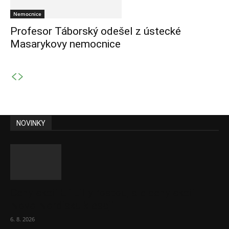
Nemocnice
Profesor Táborský odešel z ústecké
Masarykovy nemocnice
NOVINKY
Ceny akcií Eli Lilly rostou, ale ceny akcií
Novo Nordisku klesají
6. 8. 2026