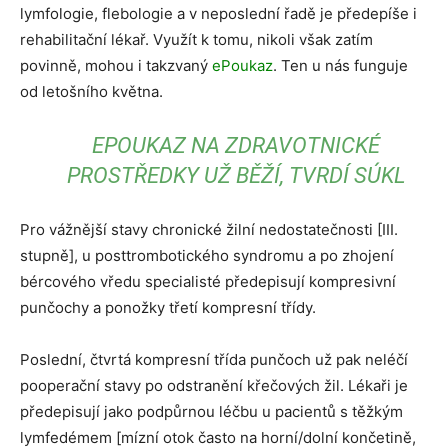
lymfologie, flebologie a v neposlední řadě je předepíše i
rehabilitační lékař. Využít k tomu, nikoli však zatím
povinně, mohou i takzvaný
ePoukaz
. Ten u nás funguje
od letošního května.
EPOUKAZ NA ZDRAVOTNICKÉ
PROSTŘEDKY UŽ BĚŽÍ, TVRDÍ SÚKL
Pro vážnější stavy chronické žilní nedostatečnosti [III.
stupně], u posttrombotického syndromu a po zhojení
bércového vředu specialisté předepisují kompresivní
punčochy a ponožky třetí kompresní třídy.
Poslední, čtvrtá kompresní třída punčoch už pak neléčí
pooperační stavy po odstranění křečových žil. Lékaři je
předepisují jako podpůrnou léčbu u pacientů s těžkým
lymfedémem [mízní otok často na horní/dolní končetině,