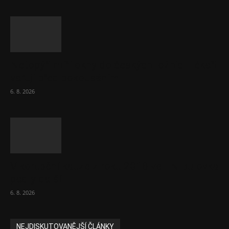
Netopýři míří okny do českých ložnic. Lékaři
varují před pokousáním
6. 8. 2026
V korupční kauze z roku 2018 ve FN Bulovka
padly další...
6. 8. 2026
NEJDISKUTOVANĚJŠÍ ČLÁNKY