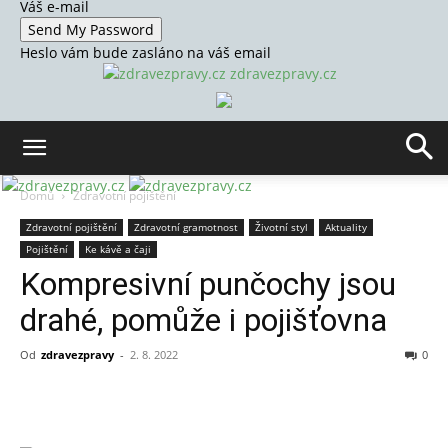
Váš e-mail
Heslo vám bude zasláno na váš email
zdravezpravy.cz
Domů
Zdravotní pojištění
Zdravotní pojištění
Zdravotní gramotnost
Životní styl
Aktuality
Pojištění
Ke kávě a čaji
Kompresivní punčochy jsou
drahé, pomůže i pojišťovna
Od
zdravezpravy
-
2. 8. 2022
0