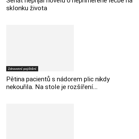
Senát nepřijal novelu o nepřiměřené léčbě na
sklonku života
Zdravotní pojištění
Pětina pacientů s nádorem plic nikdy
nekouřila. Na stole je rozšíření...