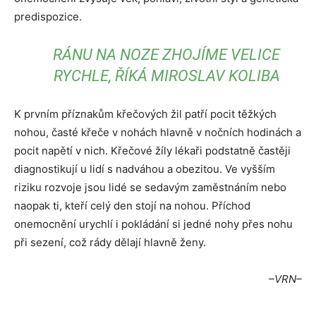
predispozice.
RÁNU NA NOZE ZHOJÍME VELICE
RYCHLE, ŘÍKÁ MIROSLAV KOLIBA
K prvním příznakům křečových žil patří pocit těžkých
nohou, časté křeče v nohách hlavně v nočních hodinách a
pocit napětí v nich. Křečové žíly lékaři podstatně častěji
diagnostikují u lidí s nadváhou a obezitou. Ve vyšším
riziku rozvoje jsou lidé se sedavým zaměstnáním nebo
naopak ti, kteří celý den stojí na nohou. Příchod
onemocnění urychlí i pokládání si jedné nohy přes nohu
při sezení, což rády dělají hlavně ženy.
–VRN–