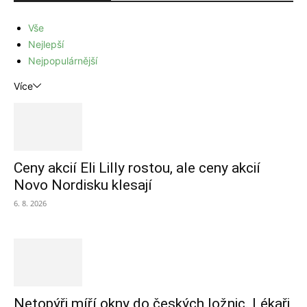
Vše
Nejlepší
Nejpopulárnější
Více
Ceny akcií Eli Lilly rostou, ale ceny akcií
Novo Nordisku klesají
6. 8. 2026
Netopýři míří okny do českých ložnic. Lékaři