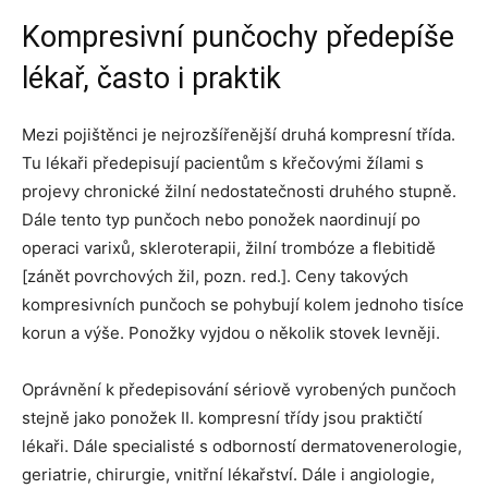
Kompresivní punčochy předepíše
lékař, často i praktik
Mezi pojištěnci je nejrozšířenější druhá kompresní třída.
Tu lékaři předepisují pacientům s křečovými žílami s
projevy chronické žilní nedostatečnosti druhého stupně.
Dále tento typ punčoch nebo ponožek naordinují po
operaci varixů, skleroterapii, žilní trombóze a flebitidě
[zánět povrchových žil, pozn. red.]. Ceny takových
kompresivních punčoch se pohybují kolem jednoho tisíce
korun a výše. Ponožky vyjdou o několik stovek levněji.
Oprávnění k předepisování sériově vyrobených punčoch
stejně jako ponožek II. kompresní třídy jsou praktičtí
lékaři. Dále specialisté s odborností dermatovenerologie,
geriatrie, chirurgie, vnitřní lékařství. Dále i angiologie,