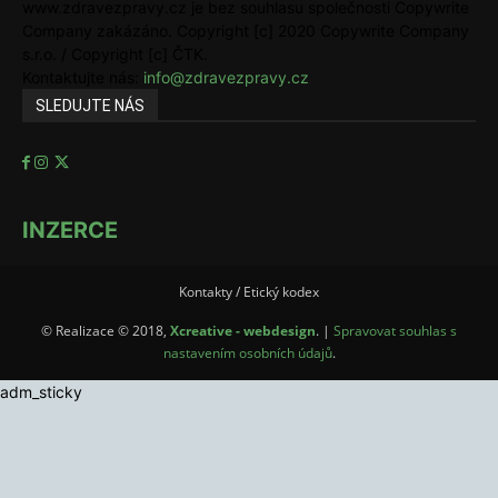
www.zdravezpravy.cz je bez souhlasu společnosti Copywrite
Company zakázáno. Copyright [c] 2020 Copywrite Company
s.r.o. / Copyright [c] ČTK.
Kontaktujte nás:
info@zdravezpravy.cz
SLEDUJTE NÁS
INZERCE
Kontakty / Etický kodex
© Realizace © 2018,
Xcreative - webdesign
. |
Spravovat souhlas s
nastavením osobních údajů
.
adm_sticky