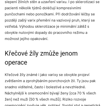
slepení žilních stěn a uzavření varixu. I po sklerotizaci se
pacienti několik týdnů doléčují kompresivními
punčochami nebo ponožkami. Při dodržování léčby se
později zašlý varix přemění na vazivový pruh, který se
vstřebá. Výhodou sklerotizace je minimální zátěž s
obvykle nulovými dopady do pracovního režimu a
možnost jejího opakování.
Křečové žíly zmůže jenom
operace
Křečové žíly známé i jako varixy se obvykle projeví
zvětšením a zprohýbáním povrchových žil. Ty jsou pak
snadno viditelné, často i bolestivé a nevzhledné.
Náchylnější k onemocnění bývají ženy [cca 70 % všech
žen] než muži [50 % všech mužů]. Riziko rozvoje
onemocnění zvyšuje věk, pohlaví, životní styl a genetická