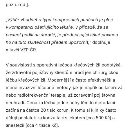
pozn. red.].
„Výběr vhodného typu kompresních punčoch je plně
v kompetenci ošetřujícího lékaře. V případě, že se
pacient podílí na úhradě, je předepisující lékař povinen
ho na tuto skutečnost předem upozornit,“
doplňuje
mluvčí VZP ČR.
V souvislosti s operativní léčbou křečových žil podotýká,
že zdravotní pojišťovny klientům hradí jen chirurgickou
léčbu křečových žil. Modernější a často efektivnější a
méně invazivní léčebné metody, jak je například laserová
nebo radiofrekvenční terapie, už zdravotní pojišťovna
neuhradí. Cena za léčbu jedné nohy těmito metodami
začíná na částce 20 tisíc korun. K tomu si kliniky často
účtují poplatek za konzultaci s lékařem [cca 500 Kč] a
anestezii [cca 4 tisíce Kč].