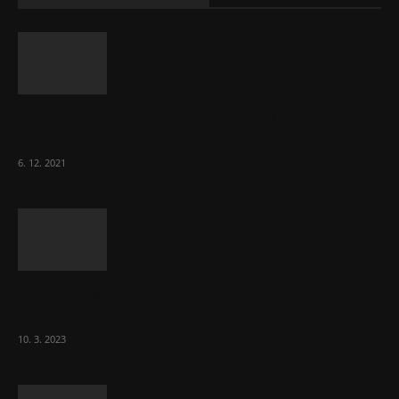
Část lékařů tvrdě zaútočila na prezidenta
ČLK Kubka
6. 12. 2021
Ministr Válek ocenil domov pro seniory za
70 000 měsíčně
10. 3. 2023