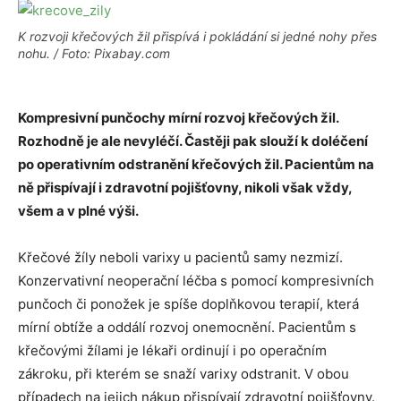
K rozvoji křečových žil přispívá i pokládání si jedné nohy přes
nohu. / Foto: Pixabay.com
Kompresivní punčochy mírní rozvoj křečových žil.
Rozhodně je ale nevyléčí. Častěji pak slouží k doléčení
po operativním odstranění křečových žil. Pacientům na
ně přispívají i zdravotní pojišťovny, nikoli však vždy,
všem a v plné výši.
Křečové žíly neboli varixy u pacientů samy nezmizí.
Konzervativní neoperační léčba s pomocí kompresivních
punčoch či ponožek je spíše doplňkovou terapií, která
mírní obtíže a oddálí rozvoj onemocnění. Pacientům s
křečovými žílami je lékaři ordinují i po operačním
zákroku, při kterém se snaží varixy odstranit. V obou
případech na jejich nákup přispívají zdravotní pojišťovny.