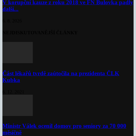
V korupční kauze z roku 2018 ve FN Bulovka padly
další...
6. 8. 2026
NEJDISKUTOVANĚJŠÍ ČLÁNKY
Část lékařů tvrdě zaútočila na prezidenta ČLK
Kubka
6. 12. 2021
Ministr Válek ocenil domov pro seniory za 70 000
měsíčně