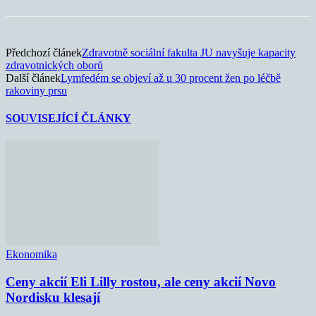
Předchozí článek
Zdravotně sociální fakulta JU navyšuje kapacity
zdravotnických oborů
Další článek
Lymfedém se objeví až u 30 procent žen po léčbě
rakoviny prsu
SOUVISEJÍCÍ ČLÁNKY
Ekonomika
Ceny akcií Eli Lilly rostou, ale ceny akcií Novo
Nordisku klesají