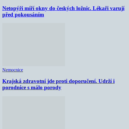
Netopýři míří okny do českých ložnic. Lékaři varují
před pokousáním
Nemocnice
Krajská zdravotní jde proti doporučení. Udrží i
porodnice s málo porody