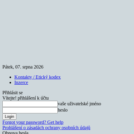
Pátek, 07. srpna 2026
Kontakty / Etický kodex
Inzerce
Přihlásit se
Vítejte! přihlášení k účtu
vaše uživatelské jméno
heslo
Forgot your password? Get help
Prohlášení o zásadách ochrany osobních údajů
Obnova hesla