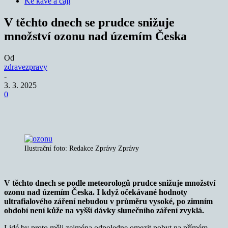
Ke kávě a čaji
V těchto dnech se prudce snižuje
množství ozonu nad územím Česka
Od
zdravezpravy
-
3. 3. 2025
0
Ilustrační foto: Redakce Zprávy Zprávy
V těchto dnech se podle meteorologů prudce snižuje množství
ozonu nad územím Česka. I když očekávané hodnoty
ultrafialového záření nebudou v průměru vysoké, po zimním
období není kůže na vyšší dávky slunečního záření zvyklá.
Lidé by proto měli zejména odpoledne omezit pobyt na přímém