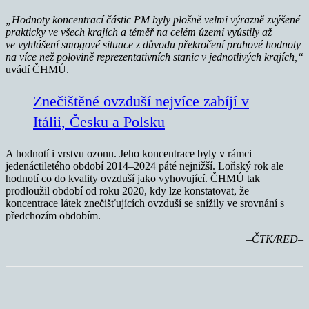
„Hodnoty koncentrací částic PM byly plošně velmi výrazně zvýšené
prakticky ve všech krajích a téměř na celém území vyústily až
ve vyhlášení smogové situace z důvodu překročení prahové hodnoty
na více než polovině reprezentativních stanic v jednotlivých krajích,“
uvádí ČHMÚ.
Znečištěné ovzduší nejvíce zabíjí v
Itálii, Česku a Polsku
A hodnotí i vrstvu ozonu. Jeho koncentrace byly v rámci
jedenáctiletého období 2014–2024 páté nejnižší. Loňský rok ale
hodnotí co do kvality ovzduší jako vyhovující. ČHMÚ tak
prodloužil období od roku 2020, kdy lze konstatovat, že
koncentrace látek znečišťujících ovzduší se snížily ve srovnání s
předchozím obdobím.
–ČTK/RED–