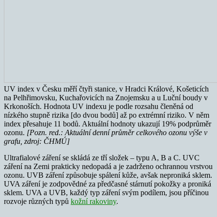
UV index v Česku měří čtyři stanice, v Hradci Králové, Košeticích
na Pelhřimovsku, Kuchařovicích na Znojemsku a u Luční boudy v
Krkonoších. Hodnota UV indexu je podle rozsahu členěná od
nízkého stupně rizika [do dvou bodů] až po extrémní riziko. V něm
index přesahuje 11 bodů. Aktuální hodnoty ukazují 19% podprůměr
ozonu.
[Pozn. red.: Aktuální denní průměr celkového ozonu výše v
grafu, zdroj: ČHMÚ]
Ultrafialové záření se skládá ze tří složek – typu A, B a C. UVC
záření na Zemi prakticky nedopadá a je zadrženo ochrannou vrstvou
ozonu. UVB záření způsobuje spálení kůže, avšak neproniká sklem.
UVA záření je zodpovědné za předčasné stárnutí pokožky a proniká
sklem. UVA a UVB, každý typ záření svým podílem, jsou příčinou
rozvoje různých typů
kožní rakoviny
.