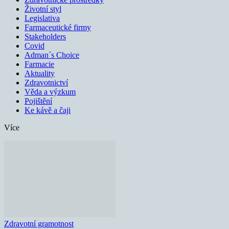
Životní styl
Legislativa
Farmaceutické firmy
Stakeholders
Covid
Adman´s Choice
Farmacie
Aktuality
Zdravotnictví
Věda a výzkum
Pojištění
Ke kávě a čaji
Více
Zdravotní gramotnost