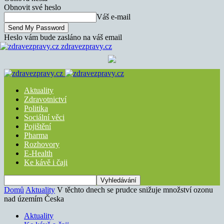
Obnovit své heslo
Váš e-mail
Heslo vám bude zasláno na váš email
zdravezpravy.cz
Aktuality
Zdravotnictví
Politika
Sociální věci
Pojištění
Pharma
Rozhovory
E-Health
Ke kávě i čaji
Domů
Aktuality
V těchto dnech se prudce snižuje množství ozonu
nad územím Česka
Aktuality