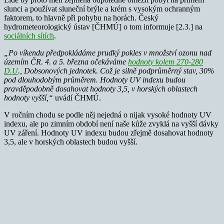
slunci a používat sluneční brýle a krém s vysokým ochranným
faktorem, to hlavně při pohybu na horách. Český
hydrometeorologický ústav [ČHMÚ] o tom informuje [2.3.] na
sociálních sítích
.
„Po víkendu předpokládáme prudký pokles v množství ozonu nad
územím ČR. 4. a 5. března očekáváme
hodnoty kolem 270-280
D.U
., Dobsonových jednotek. Což je silně podprůměrný stav, 30%
pod dlouhodobým průměrem. Hodnoty UV indexu budou
pravděpodobně dosahovat hodnoty 3,5, v horských oblastech
hodnoty vyšší,“
uvádí ČHMÚ.
V ročním chodu se podle něj nejedná o nijak vysoké hodnoty UV
indexu, ale po zimním období není naše kůže zvyklá na vyšší dávky
UV záření. Hodnoty UV indexu budou zřejmě dosahovat hodnoty
3,5, ale v horských oblastech budou vyšší.