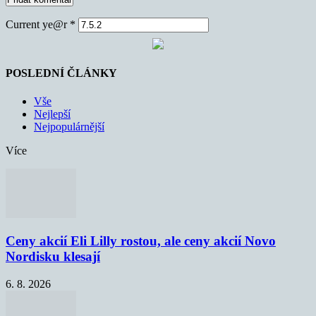
Current ye@r
*
POSLEDNÍ ČLÁNKY
Vše
Nejlepší
Nejpopulárnější
Více
Ceny akcií Eli Lilly rostou, ale ceny akcií Novo
Nordisku klesají
6. 8. 2026