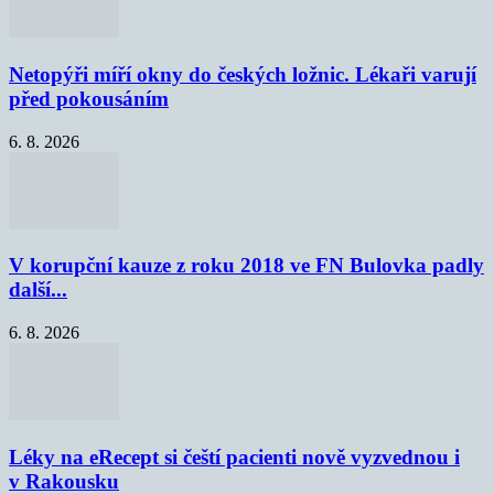
Netopýři míří okny do českých ložnic. Lékaři varují
před pokousáním
6. 8. 2026
V korupční kauze z roku 2018 ve FN Bulovka padly
další...
6. 8. 2026
Léky na eRecept si čeští pacienti nově vyzvednou i
v Rakousku