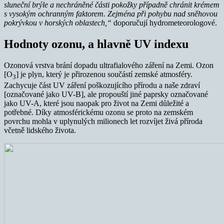
sluneční brýle a nechráněné části pokožky případně chránit krémem
s vysokým ochranným faktorem. Zejména při pohybu nad sněhovou
pokrývkou v horských oblastech,“
doporučují hydrometeorologové.
Hodnoty ozonu, a hlavně UV indexu
Ozonová vrstva brání dopadu ultrafialového záření na Zemi. Ozon
[O
] je plyn, který je přirozenou součástí zemské atmosféry.
3
Zachycuje část UV záření poškozujícího přírodu a naše zdraví
[označované jako UV-B], ale propouští jiné paprsky označované
jako UV-A, které jsou naopak pro život na Zemi důležité a
potřebné. Díky atmosférickému ozonu se proto na zemském
povrchu mohla v uplynulých milionech let rozvíjet živá příroda
včetně lidského života.