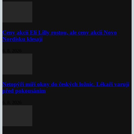
Ceny akcií Eli Lilly rostou, ale ceny akcií Novo
Nordisku klesají
6. 8. 2026
Netopýři míří okny do českých ložnic. Lékaři varují
před pokousáním
6. 8. 2026