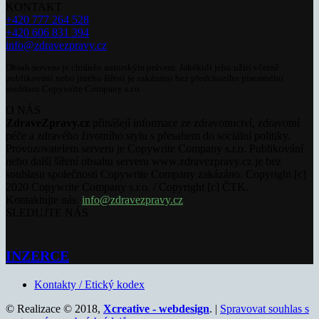
KONTAKT
+420 777 264 528
+420 606 831 394
info@zdravezpravy.cz
Obsah serveru je chráněn autorským právem. Jakékoli jeho užití včetně
publikování nebo jiného šíření je zakázáno bez předchozího písemného
souhlasu Copywrite Company s.r.o.
O NÁS
ZdraveZpravy.cz
přinášejí informace ze zdravotnictví, zdravotní
péče a zdravého životního stylu s přesahem do sociální politiky.
Provozovatelem serveru je Copywrite Company s.r.o. Publikování
nebo další šíření obsahu serveru www.zdravezpravy.cz je bez
souhlasu společnosti Copywrite Company zakázáno. Copyright [c]
2020 Copywrite Company s.r.o. / Copyright [c] ČTK.
Kontaktujte nás:
info@zdravezpravy.cz
SLEDUJTE NÁS
INZERCE
Kontakty / Etický kodex
© Realizace © 2018,
Xcreative - webdesign
. |
Spravovat souhlas s