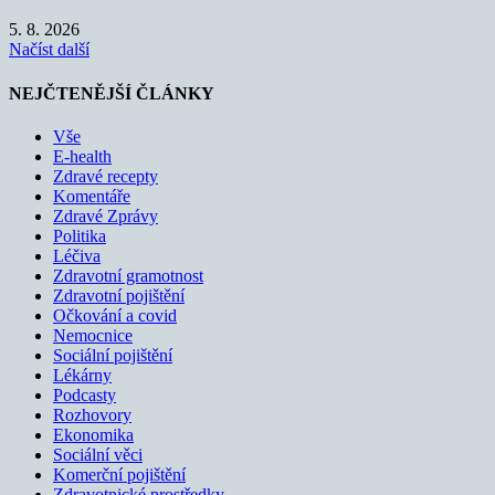
5. 8. 2026
Načíst další
NEJČTENĚJŠÍ ČLÁNKY
Vše
E-health
Zdravé recepty
Komentáře
Zdravé Zprávy
Politika
Léčiva
Zdravotní gramotnost
Zdravotní pojištění
Očkování a covid
Nemocnice
Sociální pojištění
Lékárny
Podcasty
Rozhovory
Ekonomika
Sociální věci
Komerční pojištění
Zdravotnické prostředky