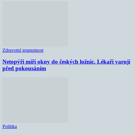
Zdravotní gramotnost
Netopýři míří okny do českých ložnic. Lékaři varují
před pokousáním
Politika