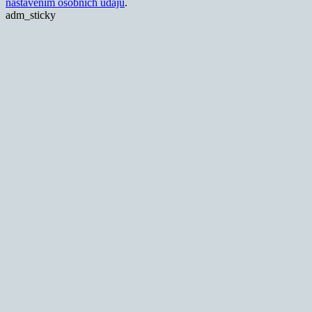
nastavením osobních údajů
.
adm_sticky