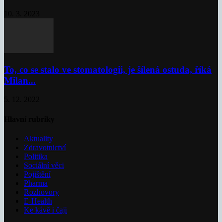
10. 3. 2023
To, co se stalo ve stomatologii, je šílená ostuda, říká
Milan...
5. 12. 2022
Hlavní rubriky
Aktuality
Zdravotnictví
Politika
Sociální věci
Pojištění
Pharma
Rozhovory
E-Health
Ke kávě i čaji