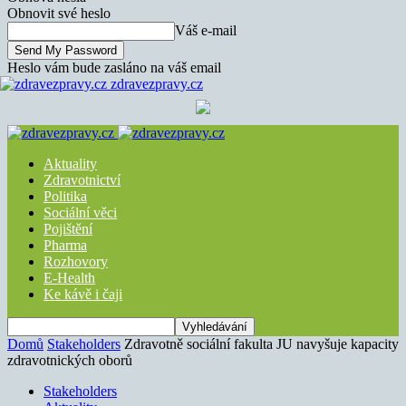
Obnovit své heslo
Váš e-mail
Heslo vám bude zasláno na váš email
zdravezpravy.cz
Aktuality
Zdravotnictví
Politika
Sociální věci
Pojištění
Pharma
Rozhovory
E-Health
Ke kávě i čaji
Domů
Stakeholders
Zdravotně sociální fakulta JU navyšuje kapacity
zdravotnických oborů
Stakeholders