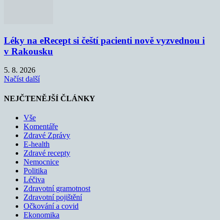
Léky na eRecept si čeští pacienti nově vyzvednou i
v Rakousku
5. 8. 2026
Načíst další
NEJČTENĚJŠÍ ČLÁNKY
Vše
Komentáře
Zdravé Zprávy
E-health
Zdravé recepty
Nemocnice
Politika
Léčiva
Zdravotní gramotnost
Zdravotní pojištění
Očkování a covid
Ekonomika