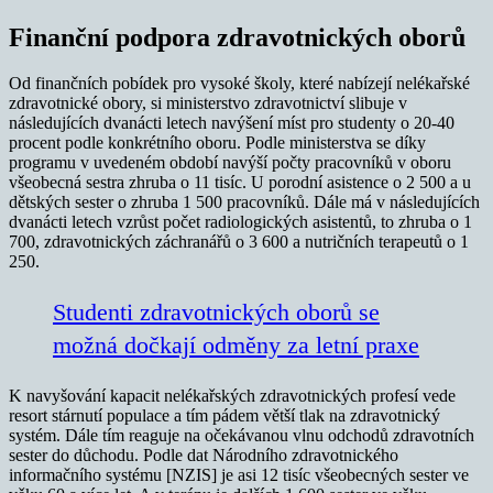
Finanční podpora zdravotnických oborů
Od finančních pobídek pro vysoké školy, které nabízejí nelékařské
zdravotnické obory, si ministerstvo zdravotnictví slibuje v
následujících dvanácti letech navýšení míst pro studenty o 20-40
procent podle konkrétního oboru. Podle ministerstva se díky
programu v uvedeném období navýší počty pracovníků v oboru
všeobecná sestra zhruba o 11 tisíc. U porodní asistence o 2 500 a u
dětských sester o zhruba 1 500 pracovníků. Dále má v následujících
dvanácti letech vzrůst počet radiologických asistentů, to zhruba o 1
700, zdravotnických záchranářů o 3 600 a nutričních terapeutů o 1
250.
Studenti zdravotnických oborů se
možná dočkají odměny za letní praxe
K navyšování kapacit nelékařských zdravotnických profesí vede
resort stárnutí populace a tím pádem větší tlak na zdravotnický
systém. Dále tím reaguje na očekávanou vlnu odchodů zdravotních
sester do důchodu. Podle dat Národního zdravotnického
informačního systému [NZIS] je asi 12 tisíc všeobecných sester ve