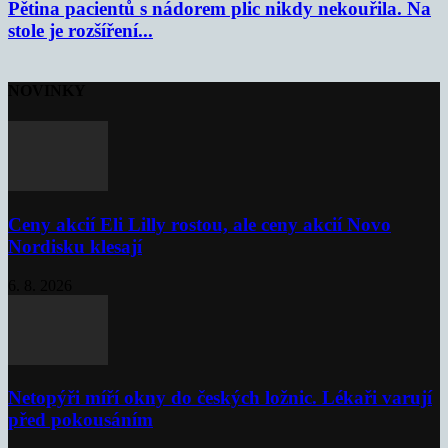
Pětina pacientů s nádorem plic nikdy nekouřila. Na
stole je rozšíření...
NOVINKY
Ceny akcií Eli Lilly rostou, ale ceny akcií Novo
Nordisku klesají
6. 8. 2026
Netopýři míří okny do českých ložnic. Lékaři varují
před pokousáním