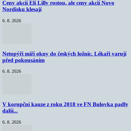
Ceny akcií Eli Lilly rostou, ale ceny akcií Novo
Nordisku klesají
6. 8. 2026
Netopýři míří okny do českých ložnic. Lékaři varují
před pokousáním
6. 8. 2026
V korupční kauze z roku 2018 ve FN Bulovka padly
další...
6. 8. 2026