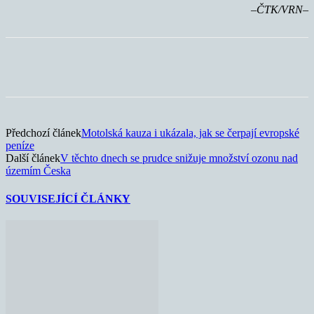
–ČTK/VRN–
Předchozí článek
Motolská kauza i ukázala, jak se čerpají evropské
peníze
Další článek
V těchto dnech se prudce snižuje množství ozonu nad
územím Česka
SOUVISEJÍCÍ ČLÁNKY