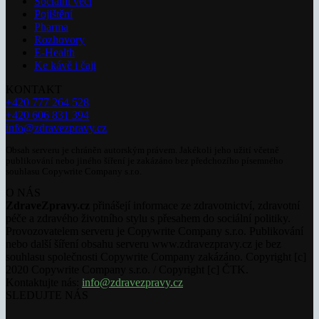
Sociální věci
Pojištění
Pharma
Rozhovory
E-Health
Ke kávě i čaji
KONTAKT
+420 777 264 528
+420 606 831 394
info@zdravezpravy.cz
Obsah serveru je chráněn autorským právem. Jakékoli jeho užití včetně
publikování nebo jiného šíření je zakázáno bez předchozího písemného
souhlasu Copywrite Company s.r.o.
O NÁS
ZdraveZpravy.cz
přinášejí informace ze zdravotnictví, zdravotní
péče a zdravého životního stylu s přesahem do sociální politiky.
Provozovatelem serveru je Copywrite Company s.r.o. Publikování
nebo další šíření obsahu serveru www.zdravezpravy.cz je bez
souhlasu společnosti Copywrite Company zakázáno. Copyright [c]
2020 Copywrite Company s.r.o. / Copyright [c] ČTK.
Kontaktujte nás:
info@zdravezpravy.cz
SLEDUJTE NÁS