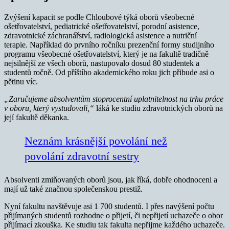
Zvýšení kapacit se podle Chloubové týká oborů všeobecné
ošetřovatelství, pediatrické ošetřovatelství, porodní asistence,
zdravotnické záchranářství, radiologická asistence a nutriční
terapie. Například do prvního ročníku prezenční formy studijního
programu všeobecné ošetřovatelství, který je na fakultě tradičně
nejsilnější ze všech oborů, nastupovalo dosud 80 studentek a
studentů ročně. Od příštího akademického roku jich přibude asi o
pětinu víc.
„Zaručujeme absolventům stoprocentní uplatnitelnost na trhu práce
v oboru, který vystudovali,“
láká ke studiu zdravotnických oborů na
její fakultě děkanka.
Neznám krásnější povolání než
povolání zdravotní sestry
Absolventi zmiňovaných oborů jsou, jak říká, dobře ohodnoceni a
mají už také značnou společenskou prestiž.
Nyní fakultu navštěvuje asi 1 700 studentů. I přes navýšení počtu
přijímaných studentů rozhodne o přijetí, či nepřijetí uchazeče o obor
přijímací zkouška. Ke studiu tak fakulta nepřijme každého uchazeče.