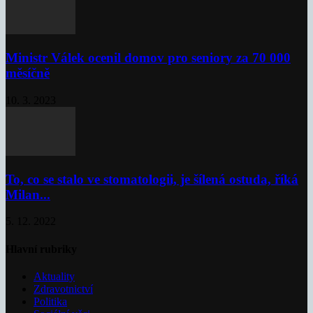
Ministr Válek ocenil domov pro seniory za 70 000
měsíčně
10. 3. 2023
To, co se stalo ve stomatologii, je šílená ostuda, říká
Milan...
5. 12. 2022
Hlavní rubriky
Aktuality
Zdravotnictví
Politika