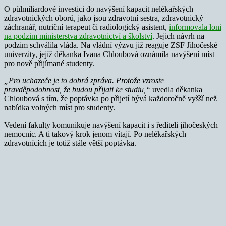
O půlmiliardové investici do navýšení kapacit nelékařských
zdravotnických oborů, jako jsou zdravotní sestra, zdravotnický
záchranář, nutriční terapeut či radiologický asistent,
informovala loni
na podzim ministerstva zdravotnictví a školství
. Jejich návrh na
podzim schválila vláda. Na vládní výzvu již reaguje ZSF Jihočeské
univerzity, jejíž děkanka Ivana Chloubová oznámila navýšení míst
pro nově přijímané studenty.
„Pro uchazeče je to dobrá zpráva. Protože vzroste
pravděpodobnost, že budou přijati ke studiu,“
uvedla děkanka
Chloubová s tím, že poptávka po přijetí bývá každoročně vyšší než
nabídka volných míst pro studenty.
Vedení fakulty komunikuje navýšení kapacit i s řediteli jihočeských
nemocnic. A ti takový krok jenom vítají. Po nelékařských
zdravotnících je totiž stále větší poptávka.