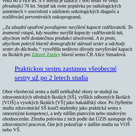
věku 60 a více let. A v terénu je dalších 1 600 sester ve věku
přesahující 70 let. Stejně tak roste poptávka po radiologických
asistentech v souvislosti s nárůstem onkologických diagnóz a
rozšiřování preventivních onkoprogramů.
„Za zásadní opatření považujeme navýšení kapacit vzdělavatelů. To
znamená vstupů, kdy musíme navýšit kapacity vzdělavatelů tak,
abychom měli dostatečnou produkci absolventů. A to proto,
abychom pokryli hlavně demografické stárnutí sester a odchody
sester do důchodu,“
vysvětlila nedávno důvody navyšování kapacit
na školách pro
Zdravé Zprávy
hlavní sestra ČR Alice Strnadová.
Praktickou sestru zastanou všeobecné
sestry už po 2 letech studia
Obor všeobecná sestra a další nelékařské obory se studují na
zdravotnických středních školách [SŠ], vyšších odborných školách
[VOŠ] a vysokých školách [VŠ] jako bakalářský obor. Po čtyřletém
studiu zdravotnické SŠ končí studentky jako praktická sestra s
omezenými kompetenci, a tedy nižším platovým nebo mzdovým
ohodnocením. Zhruba polovina z nich podle dat ÚZIS nastupuje do
zdravotnictví pracovat, část jich pokračuje v dalším studiu na VOŠ
nebo VŠ.