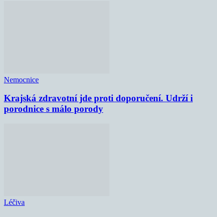
Nemocnice
Krajská zdravotní jde proti doporučení. Udrží i
porodnice s málo porody
Léčiva