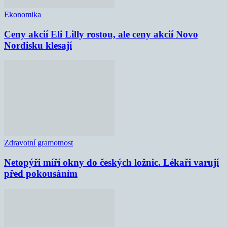
Ekonomika
Ceny akcií Eli Lilly rostou, ale ceny akcií Novo
Nordisku klesají
Zdravotní gramotnost
Netopýři míří okny do českých ložnic. Lékaři varují
před pokousáním