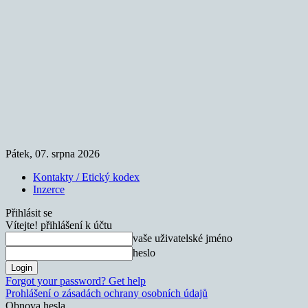
Pátek, 07. srpna 2026
Kontakty / Etický kodex
Inzerce
Přihlásit se
Vítejte! přihlášení k účtu
vaše uživatelské jméno
heslo
Forgot your password? Get help
Prohlášení o zásadách ochrany osobních údajů
Obnova hesla