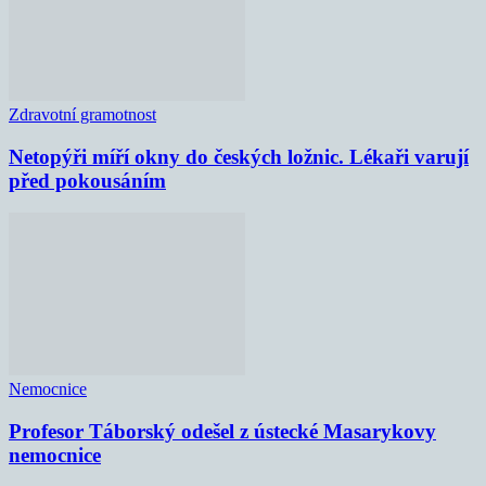
Zdravotní gramotnost
Netopýři míří okny do českých ložnic. Lékaři varují
před pokousáním
Nemocnice
Profesor Táborský odešel z ústecké Masarykovy
nemocnice