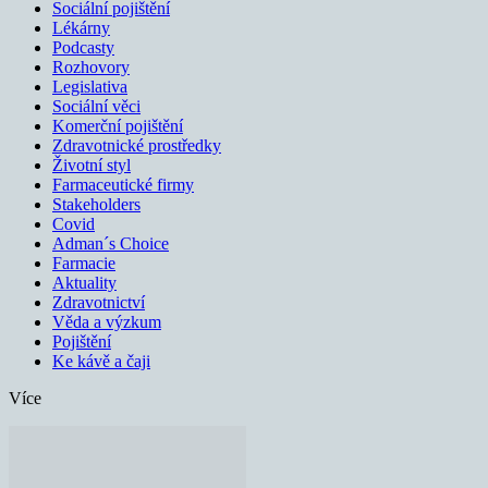
Sociální pojištění
Lékárny
Podcasty
Rozhovory
Legislativa
Sociální věci
Komerční pojištění
Zdravotnické prostředky
Životní styl
Farmaceutické firmy
Stakeholders
Covid
Adman´s Choice
Farmacie
Aktuality
Zdravotnictví
Věda a výzkum
Pojištění
Ke kávě a čaji
Více