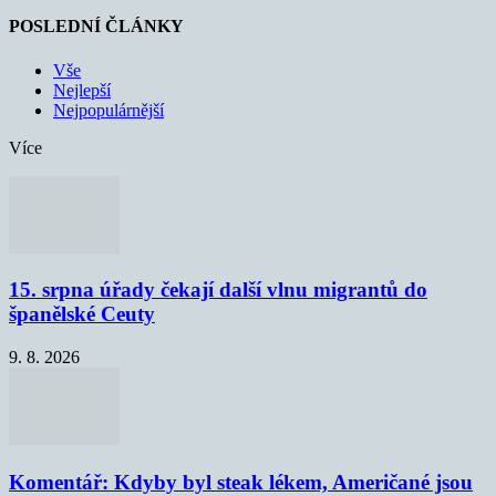
POSLEDNÍ ČLÁNKY
Vše
Nejlepší
Nejpopulárnější
Více
15. srpna úřady čekají další vlnu migrantů do
španělské Ceuty
9. 8. 2026
Komentář: Kdyby byl steak lékem, Američané jsou