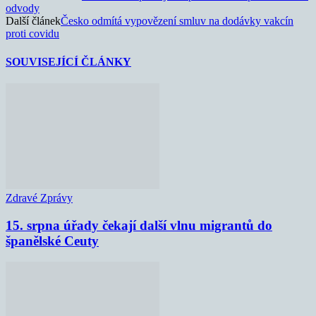
odvody
Další článek
Česko odmítá vypovězení smluv na dodávky vakcín
proti covidu
SOUVISEJÍCÍ ČLÁNKY
Zdravé Zprávy
15. srpna úřady čekají další vlnu migrantů do
španělské Ceuty