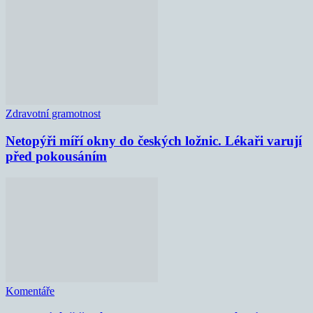
Zdravotní gramotnost
Netopýři míří okny do českých ložnic. Lékaři varují
před pokousáním
Komentáře