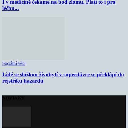
I v medicíně čekáme na bod zlomu. Platí to i pro
léčbu...
Sociální věci
Lidé se složkou živobytí v superdávce se překlápí do
rejstříku hazardu
NOVINKY