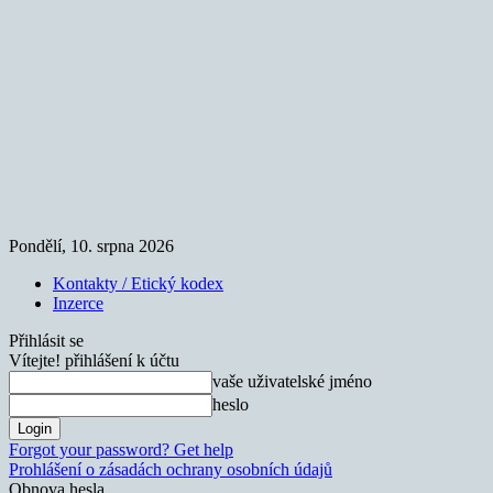
Pondělí, 10. srpna 2026
Kontakty / Etický kodex
Inzerce
Přihlásit se
Vítejte! přihlášení k účtu
vaše uživatelské jméno
heslo
Forgot your password? Get help
Prohlášení o zásadách ochrany osobních údajů
Obnova hesla