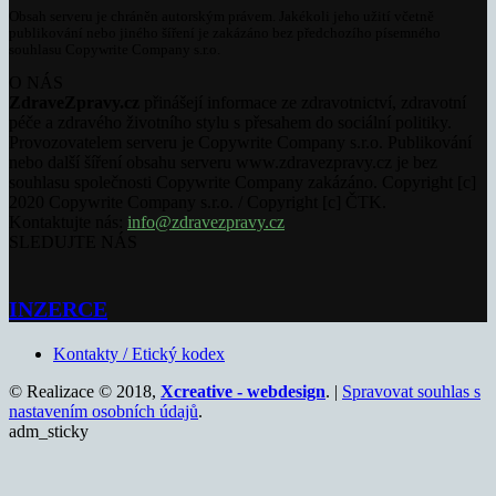
Obsah serveru je chráněn autorským právem. Jakékoli jeho užití včetně
publikování nebo jiného šíření je zakázáno bez předchozího písemného
souhlasu Copywrite Company s.r.o.
O NÁS
ZdraveZpravy.cz
přinášejí informace ze zdravotnictví, zdravotní
péče a zdravého životního stylu s přesahem do sociální politiky.
Provozovatelem serveru je Copywrite Company s.r.o. Publikování
nebo další šíření obsahu serveru www.zdravezpravy.cz je bez
souhlasu společnosti Copywrite Company zakázáno. Copyright [c]
2020 Copywrite Company s.r.o. / Copyright [c] ČTK.
Kontaktujte nás:
info@zdravezpravy.cz
SLEDUJTE NÁS
INZERCE
Kontakty / Etický kodex
© Realizace © 2018,
Xcreative - webdesign
. |
Spravovat souhlas s
nastavením osobních údajů
.
adm_sticky