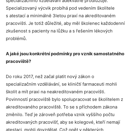
specializačního vzdělávání adekvátně prodlužuje.
Specializovaný výcvik probíhá pod vedením školitele
s atestací a minimálně 3letou praxí na akreditovaném
pracovišti. Je totiž důležité, aby měl školenec každodenní
zkušenost s pacienty na lůžku a s řešením lékových
problémů.
A jaké jsou konkrétní podmínky pro vznik samostatného
pracoviště?
Do roku 2017, než začal platit nový zákon o
specializačním vzdělávání, se kliničtí farmaceuti mohli
školit a mít praxi na neakreditovaném pracovišti.
Povinností pracoviště bylo spolupracovat se školitelem z
akreditovaného pracoviště. To se s příchodem zákona
změnilo. Teď je zároveň potřeba vznik vyššího počtu
akreditovaných pracovišť, aby se kolegové, kteří nemají
atestaci, mohli dovzdělat. Což opět v některých