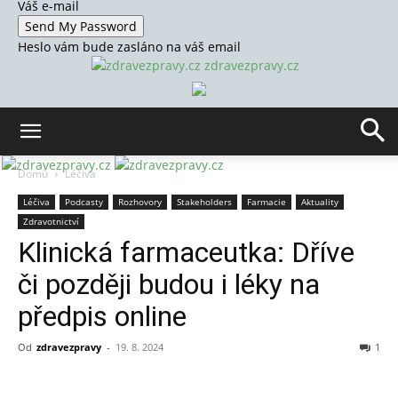
Váš e-mail
Heslo vám bude zasláno na váš email
zdravezpravy.cz
Domů
Léčiva
Léčiva
Podcasty
Rozhovory
Stakeholders
Farmacie
Aktuality
Zdravotnictví
Klinická farmaceutka: Dříve
či později budou i léky na
předpis online
Od
zdravezpravy
-
19. 8. 2024
1