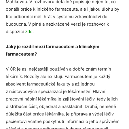
Maříkovou. V rozhovoru detailně popisuje nejen to, co
obnáší práce klinického farmaceuta, ale i jakou úlohu by
tito odborníci měli hrát v systému zdravotnictví do
budoucna. V plné a nezkrácené verzi je rozhovor k
dispozici
zde
.
Jaký je rozdíl mezi farmaceutem a klinickým
farmaceutem?
V ČR je asi nejčastěji používán a dobře znám termín
lékárník. Rozdíly ale existují. Farmaceutem je každý
absolvent farmaceutické fakulty a až jednou
z nástavbových specializací je lékárenství. Hlavní
pracovní náplní lékárníka je zajišťování léčiv, tedy jejich
distribuční část, objednat a naskladnit. Druhá, neméně
důležitá část práce lékárníka, je příprava a výdej léčiv
pacientovi včetně poskytnutí informací o jeho správném
užívání a podpora adherence k doporučené terapii.