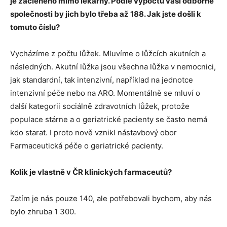
je začleněno mimo lékárny. Podle výpočtů vaší odborné
společnosti by jich bylo třeba až 188. Jak jste došli k
tomuto číslu?
Vycházíme z počtu lůžek. Mluvíme o lůžcích akutních a
následných. Akutní lůžka jsou všechna lůžka v nemocnici,
jak standardní, tak intenzivní, například na jednotce
intenzivní péče nebo na ARO. Momentálně se mluví o
další kategorii sociálně zdravotních lůžek, protože
populace stárne a o geriatrické pacienty se často nemá
kdo starat. I proto nově vznikl nástavbový obor
Farmaceutická péče o geriatrické pacienty.
Kolik je vlastně v ČR klinických farmaceutů?
Zatím je nás pouze 140, ale potřebovali bychom, aby nás
bylo zhruba 1 300.