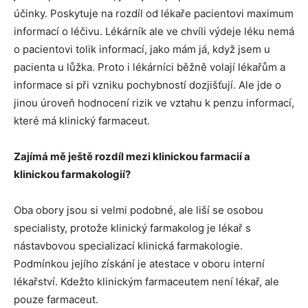
účinky. Poskytuje na rozdíl od lékaře pacientovi maximum
informací o léčivu. Lékárník ale ve chvíli výdeje léku nemá
o pacientovi tolik informací, jako mám já, když jsem u
pacienta u lůžka. Proto i lékárníci běžně volají lékařům a
informace si při vzniku pochybností dozjišťují. Ale jde o
jinou úroveň hodnocení rizik ve vztahu k penzu informací,
které má klinický farmaceut.
Zajímá mě ještě rozdíl mezi klinickou farmacií a
klinickou farmakologií?
Oba obory jsou si velmi podobné, ale liší se osobou
specialisty, protože klinický farmakolog je lékař s
nástavbovou specializací klinická farmakologie.
Podmínkou jejího získání je atestace v oboru interní
lékařství. Kdežto klinickým farmaceutem není lékař, ale
pouze farmaceut.