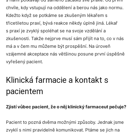
chvíle, kdy vstupují na oddělení a berou nás jako normu.
Kdežto když se potkáme se zkušeným lékařem s
třicetiletou praxí, bývá reakce někdy úplně jiná. Lékař
s praxí je zvyklý spoléhat se na svoje vzdělání a
zkušenosti. Takže nejprve musí sám přijít na to, co v nás
má a v čem mu můžeme být prospěšní. Na úroveň
vzájemné akceptace nás většinou posune první úspěšně
vyřešený pacient.
Klinická farmacie a kontakt s
pacientem
Zjistí vůbec pacient, že o něj klinický farmaceut pečuje?
Pacient to pozná dvěma možnými způsoby. Jednak jsme
zvyklí s nimi pravidelně komunikovat. Ptáme se jich na