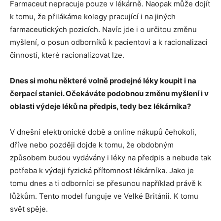
Farmaceut nepracuje pouze v lékárně. Naopak může dojít
k tomu, že přilákáme kolegy pracující i na jiných
farmaceutických pozicích. Navíc jde i o určitou změnu
myšlení, o posun odborníků k pacientovi a k racionalizaci
činností, které racionalizovat lze.
Dnes si mohu některé volně prodejné léky koupit i na
čerpací stanici. Očekáváte podobnou změnu myšlení i v
oblasti výdeje léků na předpis, tedy bez lékárníka?
V dnešní elektronické době a online nákupů čehokoli,
dříve nebo později dojde k tomu, že obdobným
způsobem budou vydávány i léky na předpis a nebude tak
potřeba k výdeji fyzická přítomnost lékárníka. Jako je
tomu dnes a ti odborníci se přesunou například právě k
lůžkům. Tento model funguje ve Velké Británii. K tomu
svět spěje.