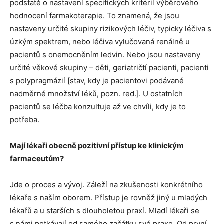
podstatě o nastavení specifických kritérií výběrového
hodnocení farmakoterapie. To znamená, že jsou
nastaveny určité skupiny rizikových léčiv, typicky léčiva s
úzkým spektrem, nebo léčiva vylučovaná renálně u
pacientů s onemocněním ledvin. Nebo jsou nastaveny
určité věkové skupiny – děti, geriatričtí pacienti, pacienti
s polypragmázií [stav, kdy je pacientovi podávané
nadměrné množství léků, pozn. red.]. U ostatních
pacientů se léčba konzultuje až ve chvíli, kdy je to
potřeba.
Mají lékaři obecně pozitivní přístup ke klinickým
farmaceutům?
Jde o proces a vývoj. Záleží na zkušenosti konkrétního
lékaře s naším oborem. Přístup je rovněž jiný u mladých
lékařů a u starších s dlouholetou praxí. Mladí lékaři se
s námi potkávají od samého začátku své praxe. Od první