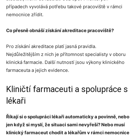
případech vyvolává potřebu takové pracoviště v rámci
nemocnice zřídit.
Co přesně obnáší získání akreditace pracoviště?
Pro získání akreditace platí jasná pravidla.
Nejdůležitějším z nich je přítomnost specialisty v oboru
klinická farmacie. Další nutností jsou výkony klinického
farmaceuta a jejich evidence.
Kliničtí farmaceuti a spolupráce s
lékaři
Říkají si o spolupráci lékaři automaticky a povinně, nebo
jen když si myslí, že situaci sami nevyřeší? Nebo musí
klinický farmaceut chodit a lékařům v rámci nemocnice