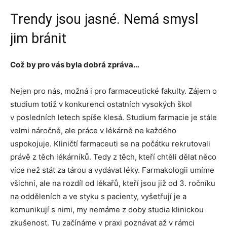
Trendy jsou jasné. Nemá smysl
jim bránit
Což by pro vás byla dobrá zpráva…
Nejen pro nás, možná i pro farmaceutické fakulty. Zájem o
studium totiž v konkurenci ostatních vysokých škol
v posledních letech spíše klesá. Studium farmacie je stále
velmi náročné, ale práce v lékárně ne každého
uspokojuje. Kliničtí farmaceuti se na počátku rekrutovali
právě z těch lékárníků. Tedy z těch, kteří chtěli dělat něco
více než stát za tárou a vydávat léky. Farmakologii umíme
všichni, ale na rozdíl od lékařů, kteří jsou již od 3. ročníku
na odděleních a ve styku s pacienty, vyšetřují je a
komunikují s nimi, my nemáme z doby studia klinickou
zkušenost. Tu začínáme v praxi poznávat až v rámci