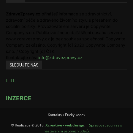
ZdraveZpravy.cz
přinášejí informace ze zdravotnictví,
zdravotní péče a zdravého životního stylu s přesahem do
sociální politiky. Provozovatelem serveru je Copywrite
Company s.r.o. Publikování nebo další šíření obsahu serveru
www.zdravezpravy.cz je bez souhlasu společnosti Copywrite
Company zakázáno. Copyright [c] 2020 Copywrite Company
s.r.o. / Copyright [c] ČTK.
Kontaktujte nás:
info@zdravezpravy.cz
SLEDUJTE NÁS
INZERCE
Kontakty / Etický kodex
© Realizace © 2018,
Xcreative - webdesign
. |
Spravovat souhlas s
nastavením osobních údajů
.