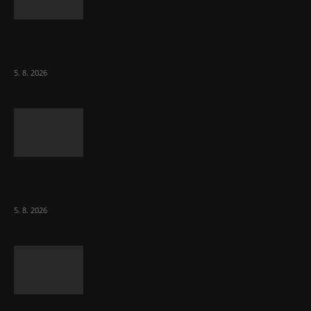
Léky na eRecept si čeští pacienti nově
vyzvednou i v Rakousku
5. 8. 2026
O výchovné k důchodu musí muži i
zabojovat. Ale vyplatí se...
5. 8. 2026