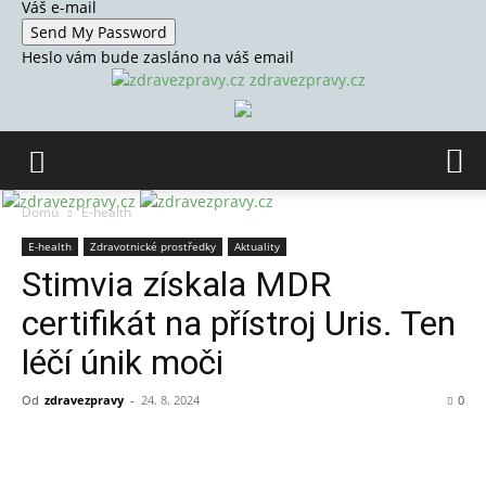
Váš e-mail
Heslo vám bude zasláno na váš email
zdravezpravy.cz
Domů
E-health
E-health
Zdravotnické prostředky
Aktuality
Stimvia získala MDR
certifikát na přístroj Uris. Ten
léčí únik moči
Od
zdravezpravy
-
24. 8. 2024
0