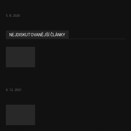
Lidé se složkou živobytí v superdávce se
překlápí do rejstříku hazardu
5. 8. 2026
NEJDISKUTOVANĚJŠÍ ČLÁNKY
Část lékařů tvrdě zaútočila na prezidenta
ČLK Kubka
6. 12. 2021