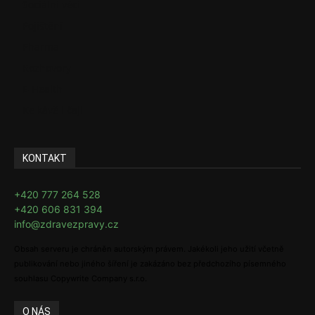
Sociální věci
Pojištění
Pharma
Rozhovory
E-Health
Ke kávě i čaji
KONTAKT
+420 777 264 528
+420 606 831 394
info@zdravezpravy.cz
Obsah serveru je chráněn autorským právem. Jakékoli jeho užití včetně
publikování nebo jiného šíření je zakázáno bez předchozího písemného
souhlasu Copywrite Company s.r.o.
O NÁS