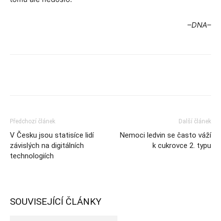
–DNA–
Předchozí článek
Další článek
V Česku jsou statisíce lidí
Nemoci ledvin se často váží
závislých na digitálních
k cukrovce 2. typu
technologiích
SOUVISEJÍCÍ ČLÁNKY