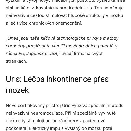
výzkum a vývoj nových léčebných postupů. Výsledkem se
stal unikátní zdravotnický prostředek Uris. Ten umožňuje
neinvazivní cestou stimulovat hluboké struktury v mozku
a léčit více chronických onemocnění.
„
Dnes jsou naše klíčové technologické prvky a metody
chráněny prostřednictvím 71 mezinárodních patentů v
rámci EU, Japonska, USA,“
uvádí firma na svých
stránkách.
Uris: Léčba inkontinence přes
mozek
Nově certifikovaný přístroj Uris využívá speciální metodu
neinvazivní neuromodulace. Při ní speciálně vyvinuté
elektrody stimulují peroneální nerv v pacientově
podkolení. Elektrický impuls vyslaný do mozku poté