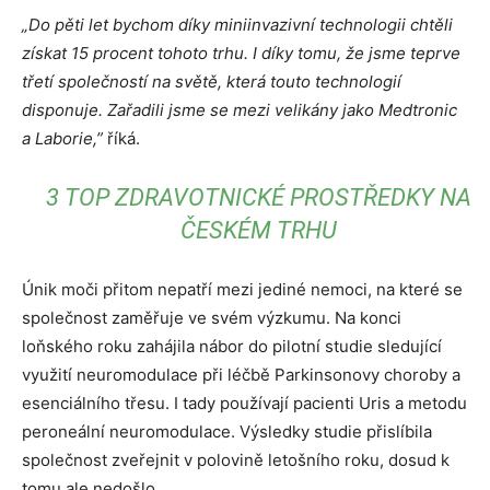
„Do pěti let bychom díky miniinvazivní technologii chtěli
získat 15 procent tohoto trhu. I díky tomu, že jsme teprve
třetí společností na světě, která touto technologií
disponuje. Zařadili jsme se mezi velikány jako Medtronic
a Laborie,”
říká.
3 TOP ZDRAVOTNICKÉ PROSTŘEDKY NA
ČESKÉM TRHU
Únik moči přitom nepatří mezi jediné nemoci, na které se
společnost zaměřuje ve svém výzkumu. Na konci
loňského roku zahájila nábor do pilotní studie sledující
využití neuromodulace při léčbě Parkinsonovy choroby a
esenciálního třesu. I tady používají pacienti Uris a metodu
peroneální neuromodulace. Výsledky studie přislíbila
společnost zveřejnit v polovině letošního roku, dosud k
tomu ale nedošlo.