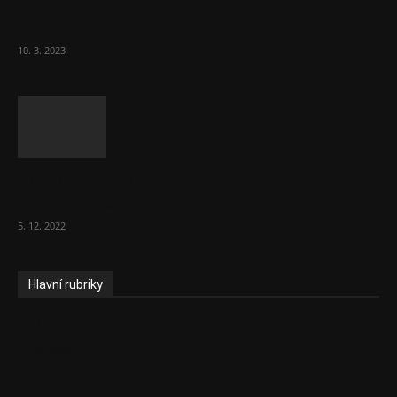
Ministr Válek ocenil domov pro seniory za
70 000 měsíčně
10. 3. 2023
To, co se stalo ve stomatologii, je šílená
ostuda, říká Milan...
5. 12. 2022
Hlavní rubriky
Aktuality
Zdravotnictví
Politika