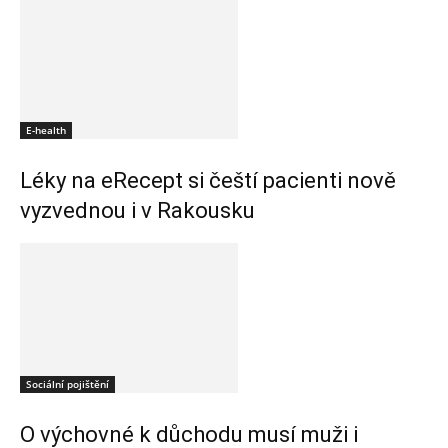
E-health
Léky na eRecept si čeští pacienti nově
vyzvednou i v Rakousku
Sociální pojištění
O výchovné k důchodu musí muži i