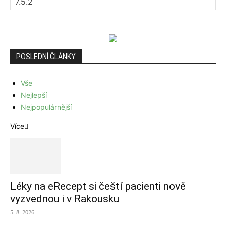
POSLEDNÍ ČLÁNKY
Vše
Nejlepší
Nejpopulárnější
Více
Léky na eRecept si čeští pacienti nově
vyzvednou i v Rakousku
5. 8. 2026