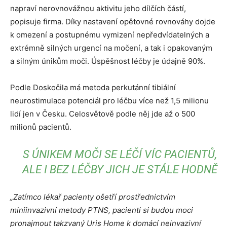
napraví nerovnovážnou aktivitu jeho dílčích částí,
popisuje firma. Díky nastavení opětovné rovnováhy dojde
k omezení a postupnému vymizení nepředvídatelných a
extrémně silných urgencí na močení, a tak i opakovaným
a silným únikům moči. Úspěšnost léčby je údajně 90%.
Podle Doskočila má metoda perkutánní tibiální
neurostimulace potenciál pro léčbu více než 1,5 milionu
lidí jen v Česku. Celosvětově podle něj jde až o 500
milionů pacientů.
S ÚNIKEM MOČI SE LÉČÍ VÍC PACIENTŮ,
ALE I BEZ LÉČBY JICH JE STÁLE HODNĚ
„Zatímco lékař pacienty ošetří prostřednictvím
miniinvazivní metody PTNS, pacienti si budou moci
pronajmout takzvaný Uris Home k domácí neinvazivní