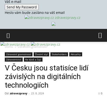
Váš e-mail
Heslo vám bude zasláno na váš email
zdravezpravy.cz
Domů
Zdravotní gramotnost
Zdravotní gramotnost
Životní styl
Stakeholders
Aktuality
Zdravotnictví
Ke kávě a čaji
V Česku jsou statisíce lidí
závislých na digitálních
technologiích
Od
zdravezpravy
-
23. 8. 2024
0