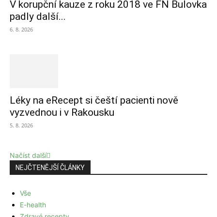
V korupční kauze z roku 2018 ve FN Bulovka
padly další...
6. 8. 2026
Léky na eRecept si čeští pacienti nově
vyzvednou i v Rakousku
5. 8. 2026
Načíst další
NEJČTENĚJŠÍ ČLÁNKY
Vše
E-health
Zdravé recepty