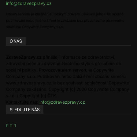
info@zdravezpravy.cz
Obsah serveru je chráněn autorským právem. Jakékoli jeho užití včetně
publikování nebo jiného šíření je zakázáno bez předchozího písemného
souhlasu Copywrite Company s.r.o.
O NÁS
ZdraveZpravy.cz
přinášejí informace ze zdravotnictví,
zdravotní péče a zdravého životního stylu s přesahem do
sociální politiky. Provozovatelem serveru je Copywrite
Company s.r.o. Publikování nebo další šíření obsahu serveru
www.zdravezpravy.cz je bez souhlasu společnosti Copywrite
Company zakázáno. Copyright [c] 2020 Copywrite Company
s.r.o. / Copyright [c] ČTK.
Kontaktujte nás:
info@zdravezpravy.cz
SLEDUJTE NÁS