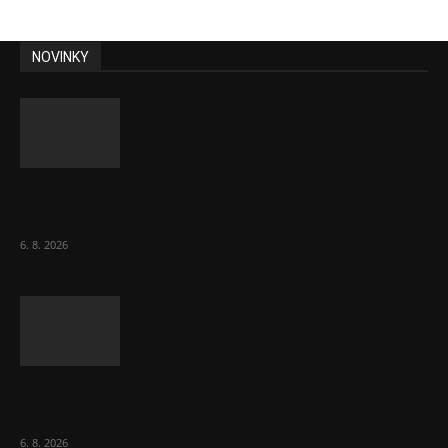
NOVINKY
Ceny akcií Eli Lilly rostou, ale ceny akcií
Novo Nordisku klesají
6. 8. 2026
Netopýři míří okny do českých ložnic. Lékaři
varují před pokousáním
6. 8. 2026