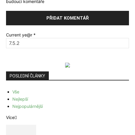
budoucí komentáře
Current ye@r
*
POSLEDNÍ ČLÁNKY
Vše
Nejlepší
Nejpopulárnější
Více