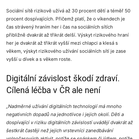
Sociální sítě rizikově užívá až 30 procent dětí a téměř 50
procent dospívajících. Přičemž platí, že o víkendech je
čas strávený hraním her i čas na sociálních sítích
přibližně dvakrát až třikrát delší. Výskyt rizikového hraní
her je dvakrát až třikrát vyšší mezi chlapci a klesá s
věkem, výskyt rizikového užívání sociálních sítí je zase
vyšší u dívek a s věkem roste.
Digitální závislost škodí zdraví.
Cílená léčba v ČR ale není
„Nadměrné užívání digitálních technologií má mnoho
negativních dopadů na jednotlivce i jejich okolí. Děti a
dospívající v riziku digitálních závislostí uvádějí dvakrát až
šestkrát častěji než jejich vrstevníci zanedbávání
volnočasových aktivit, potíže se spánkem či jídlem, potíže