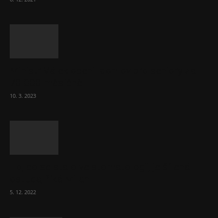
Ministr Válek ocenil domov pro seniory za
70 000 měsíčně
10. 3. 2023
To, co se stalo ve stomatologii, je šílená
ostuda, říká Milan...
5. 12. 2022