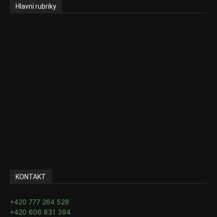
Hlavní rubriky
Aktuality
Zdravotnictví
Politika
Sociální věci
Pojištění
Pharma
Rozhovory
E-Health
Ke kávě i čaji
KONTAKT
+420 777 264 528
+420 606 831 394