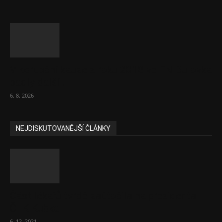
V korupční kauze z roku 2018 ve FN Bulovka
padly další...
6. 8. 2026
NEJDISKUTOVANĚJŠÍ ČLÁNKY
Část lékařů tvrdě zaútočila na prezidenta
ČLK Kubka
6. 12. 2021