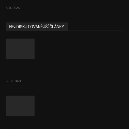
padly další...
6. 8. 2026
NEJDISKUTOVANĚJŠÍ ČLÁNKY
Část lékařů tvrdě zaútočila na prezidenta
ČLK Kubka
6. 12. 2021
Ministr Válek ocenil domov pro seniory za