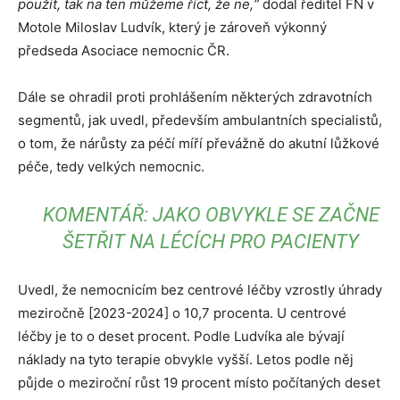
použít, tak na ten můžeme říct, že ne,“
dodal ředitel FN v
Motole Miloslav Ludvík, který je zároveň výkonný
předseda Asociace nemocnic ČR.
Dále se ohradil proti prohlášením některých zdravotních
segmentů, jak uvedl, především ambulantních specialistů,
o tom, že nárůsty za péčí míří převážně do akutní lůžkové
péče, tedy velkých nemocnic.
KOMENTÁŘ: JAKO OBVYKLE SE ZAČNE
ŠETŘIT NA LÉCÍCH PRO PACIENTY
Uvedl, že nemocnicím bez centrové léčby vzrostly úhrady
meziročně [2023-2024] o 10,7 procenta. U centrové
léčby je to o deset procent. Podle Ludvíka ale bývají
náklady na tyto terapie obvykle vyšší. Letos podle něj
půjde o meziroční růst 19 procent místo počítaných deset