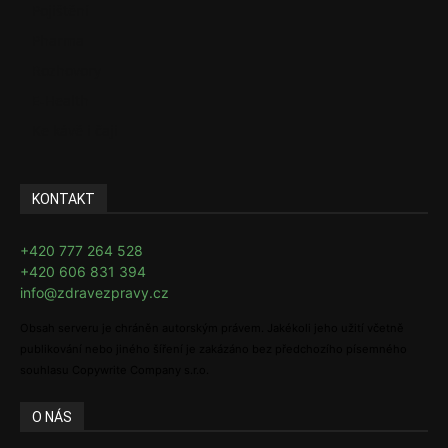
Pojištění
Pharma
Rozhovory
E-Health
Ke kávě i čaji
KONTAKT
+420 777 264 528
+420 606 831 394
info@zdravezpravy.cz
Obsah serveru je chráněn autorským právem. Jakékoli jeho užití včetně
publikování nebo jiného šíření je zakázáno bez předchozího písemného
souhlasu Copywrite Company s.r.o.
O NÁS