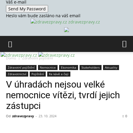
Váš e-mail
Heslo vám bude zasláno na váš email
zdravezpravy.cz
Domů
Zdravotní pojištění
Zdravotní pojištění
Nemocnice
Ekonomika
Stakeholders
Aktuality
Zdravotnictví
Pojištění
Ke kávě a čaji
V úhradách nejsou velké
nemocnice vítězi, tvrdí jejich
zástupci
Od
zdravezpravy
-
23. 10. 2024
0