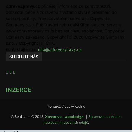
ZdraveZpravy.cz
přinášejí informace ze zdravotnictví,
zdravotní péče a zdravého životního stylu s přesahem do
sociální politiky. Provozovatelem serveru je Copywrite
Company s.r.o. Publikování nebo další šíření obsahu serveru
www.zdravezpravy.cz je bez souhlasu společnosti Copywrite
Company zakázáno. Copyright [c] 2020 Copywrite Company
s.r.o. / Copyright [c] ČTK.
Kontaktujte nás:
info@zdravezpravy.cz
SLEDUJTE NÁS
INZERCE
Kontakty / Etický kodex
© Realizace © 2018,
Xcreative - webdesign
. |
Spravovat souhlas s
nastavením osobních údajů
.