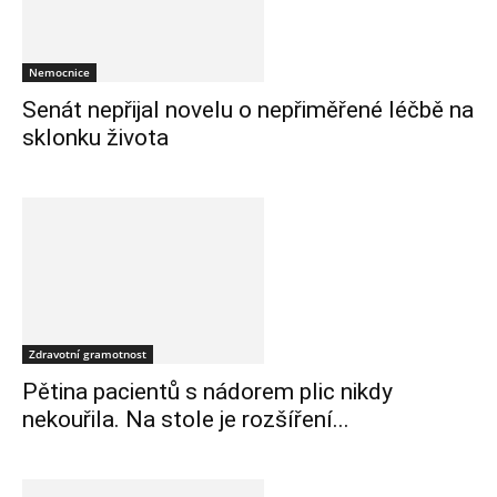
Nemocnice
Senát nepřijal novelu o nepřiměřené léčbě na
sklonku života
Zdravotní gramotnost
Pětina pacientů s nádorem plic nikdy
nekouřila. Na stole je rozšíření...