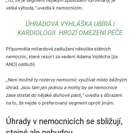
„To, že je segment nějakým způsobem vyrovnaný, je
velká výhoda,“
uvedla k nemocnicím.
ÚHRADOVÁ VYHLÁŠKA UBÍRÁ I
KARDIOLOGII. HROZÍ OMEZENÍ PÉČE
Připomněla miliardová zadlužení několika státních
nemocnic, které resort za vedení Adama Vojtěcha [za
ANO] oddlužil.
„Není možné ty rezervy nemocnic využívat místo běžných
úhrad. Jsou tam jen jednou a mohly by se nemocnice
zase dostat do nějaké dluhové pasti,“
uvedla s důrazem
na to, že nejde o preferovaný segment oproti jiným.
Úhrady v nemocnicích se sbližují,
stejné ale nebudou