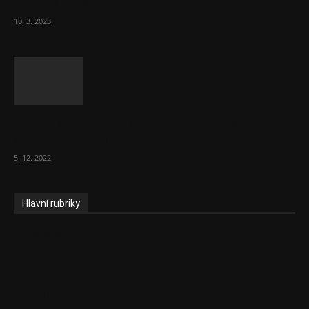
70 000 měsíčně
10. 3. 2023
To, co se stalo ve stomatologii, je šílená
ostuda, říká Milan...
5. 12. 2022
Hlavní rubriky
Aktuality
Zdravotnictví
Politika
Sociální věci