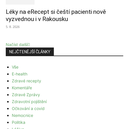
Léky na eRecept si čeští pacienti nově
vyzvednou i v Rakousku
5. 8. 2026
Načíst další
NEJČTENĚJŠÍ ČLÁNKY
Vše
E-health
Zdravé recepty
Komentáře
Zdravé Zprávy
Zdravotní pojištění
Očkování a covid
Nemocnice
Politika