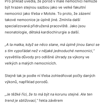
Pro příklad uvedla, že porod v malé nemocnici nemůže
být hrazen stejnou sazbou jako ve velké fakultní
nemocnici jako třeba v Motole. To proto, že zázemí
takové nemocnice je úplně jiné. Zmínila další
specializovaná přidružená pracoviště. Jako jsou
neonatologie, dětská kardiochirurgie a další.
„A ta matka, když se něco stane, má úplně jinou šanci se
s tím vypořádat než v nějaké jednoduché nemocnici,“
vysvětlila důvody pro odlišné úhrady za výkony ve
velkých a malých nemocnicích.
Stejně tak je podle ní třeba zohledňovat počty daných
výkonů, například porodů.
„Je těžké říci, že to má být na korunu stejné. Ale ten
trend je sbližovací,“
řekla závěrem