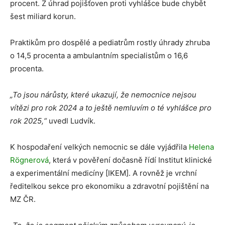
procent. Z úhrad pojišťoven proti vyhlášce bude chybět
šest miliard korun.
Praktikům pro dospělé a pediatrům rostly úhrady zhruba
o 14,5 procenta a ambulantním specialistům o 16,6
procenta.
„To jsou nárůsty, které ukazují, že nemocnice nejsou
vítězi pro rok 2024 a to ještě nemluvím o té vyhlášce pro
rok 2025,“
uvedl Ludvík.
K hospodaření velkých nemocnic se dále vyjádřila
Helena
Rögnerová
, která v pověření dočasně řídí Institut klinické
a experimentální medicíny [IKEM]. A rovněž je vrchní
ředitelkou sekce pro ekonomiku a zdravotní pojištění na
MZ ČR.