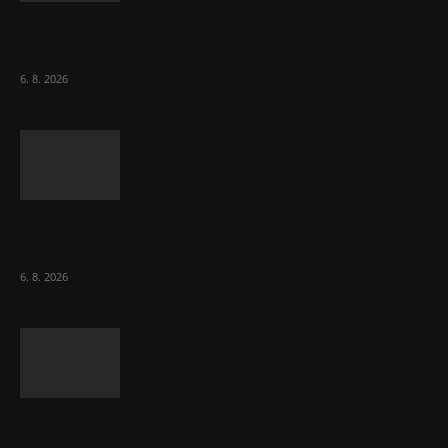
Ceny akcií Eli Lilly rostou, ale ceny akcií
Novo Nordisku klesají
6. 8. 2026
Netopýři míří okny do českých ložnic. Lékaři
varují před pokousáním
6. 8. 2026
V korupční kauze z roku 2018 ve FN Bulovka