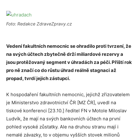
Foto: Redakce ZdraveZpravy.cz
Vedení fakultních nemocnic se ohradilo proti tvrzení, že
na svých účtech zbytečně drží miliardové rezervy a
jsou protěžovaný segment v úhradách za péči. Příští rok
pro ně značí co do růstu úhrad reálně stagnaci až
propad, tvrdí jejich zástupci.
K hospodaření fakultních nemocnic, jejichž zřizovatelem
je Ministerstvo zdravotnictví ČR [MZ ČR], uvedl na
tiskové konferenci [23.10.] ředitel FN v Motole Miloslav
Ludvík, že mají na svých bankovních účtech na první
pohled vysoké zůstatky. Ale na druhou stranu mají i
nemalé závazky, to v objemu vyšších stovek milionů